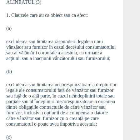
ALINEATUL (3)
1. Clauzele care au ca obiect sau ca efect:
(a)
excluderea sau limitarea răspunderii legale a unui
vânzător sau furnizor în cazul decesului consumatorului
sau al vătămării corporale a acestuia, ca urmare a
acțiunii sau a inacțiunii vânzătorului sau furnizorului;
(b)
excluderea sau limitarea necorespunzătoare a drepturilor
legale ale consumatorului față de vânzător sau furnizor
sau față de o altă parte, în cazul neîndeplinirii totale sau
parțiale sau al îndeplinirii necorespunzătoare a oricăreia
dintre obligațiile contractuale de către vânzător sau
furnizor, inclusiv a opțiunii de a compensa o datorie
către vânzător sau furnizor cu o creanță pe care
consumatorul o poate avea împotriva acestuia;
(c)