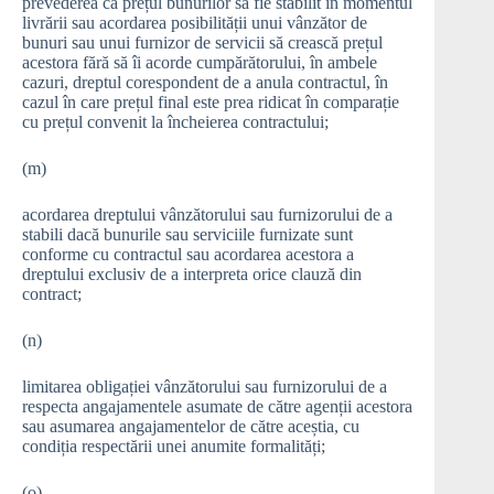
prevederea ca prețul bunurilor să fie stabilit în momentul
livrării sau acordarea posibilității unui vânzător de
bunuri sau unui furnizor de servicii să crească prețul
acestora fără să îi acorde cumpărătorului, în ambele
cazuri, dreptul corespondent de a anula contractul, în
cazul în care prețul final este prea ridicat în comparație
cu prețul convenit la încheierea contractului;
(m)
acordarea dreptului vânzătorului sau furnizorului de a
stabili dacă bunurile sau serviciile furnizate sunt
conforme cu contractul sau acordarea acestora a
dreptului exclusiv de a interpreta orice clauză din
contract;
(n)
limitarea obligației vânzătorului sau furnizorului de a
respecta angajamentele asumate de către agenții acestora
sau asumarea angajamentelor de către aceștia, cu
condiția respectării unei anumite formalități;
(o)