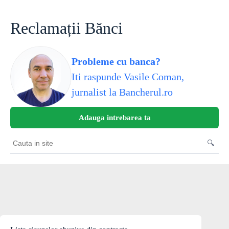
Sari
la
conținut
Reclamații Bănci
Probleme cu banca?
Iti raspunde Vasile Coman,
jurnalist la Bancherul.ro
Adauga intrebarea ta
🔍
Cauta
in
site