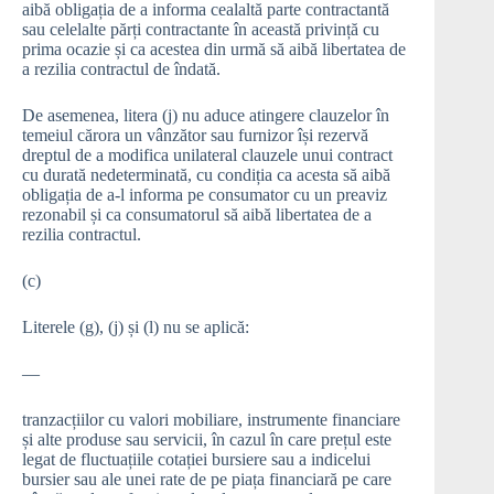
aibă obligația de a informa cealaltă parte contractantă
sau celelalte părți contractante în această privință cu
prima ocazie și ca acestea din urmă să aibă libertatea de
a rezilia contractul de îndată.
De asemenea, litera (j) nu aduce atingere clauzelor în
temeiul cărora un vânzător sau furnizor își rezervă
dreptul de a modifica unilateral clauzele unui contract
cu durată nedeterminată, cu condiția ca acesta să aibă
obligația de a-l informa pe consumator cu un preaviz
rezonabil și ca consumatorul să aibă libertatea de a
rezilia contractul.
(c)
Literele (g), (j) și (l) nu se aplică:
—
tranzacțiilor cu valori mobiliare, instrumente financiare
și alte produse sau servicii, în cazul în care prețul este
legat de fluctuațiile cotației bursiere sau a indicelui
bursier sau ale unei rate de pe piața financiară pe care