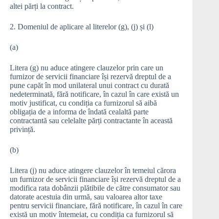
altei părți la contract.
2. Domeniul de aplicare al literelor (g), (j) și (l)
(a)
Litera (g) nu aduce atingere clauzelor prin care un
furnizor de servicii financiare își rezervă dreptul de a
pune capăt în mod unilateral unui contract cu durată
nedeterminată, fără notificare, în cazul în care există un
motiv justificat, cu condiția ca furnizorul să aibă
obligația de a informa de îndată cealaltă parte
contractantă sau celelalte părți contractante în această
privință.
(b)
Litera (j) nu aduce atingere clauzelor în temeiul cărora
un furnizor de servicii financiare își rezervă dreptul de a
modifica rata dobânzii plătibile de către consumator sau
datorate acestuia din urmă, sau valoarea altor taxe
pentru servicii financiare, fără notificare, în cazul în care
există un motiv întemeiat, cu condiția ca furnizorul să