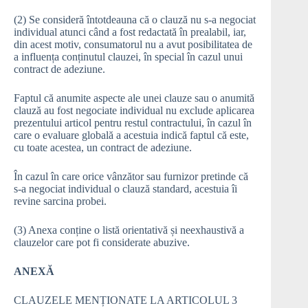
(2) Se consideră întotdeauna că o clauză nu s-a negociat
individual atunci când a fost redactată în prealabil, iar,
din acest motiv, consumatorul nu a avut posibilitatea de
a influența conținutul clauzei, în special în cazul unui
contract de adeziune.
Faptul că anumite aspecte ale unei clauze sau o anumită
clauză au fost negociate individual nu exclude aplicarea
prezentului articol pentru restul contractului, în cazul în
care o evaluare globală a acestuia indică faptul că este,
cu toate acestea, un contract de adeziune.
În cazul în care orice vânzător sau furnizor pretinde că
s-a negociat individual o clauză standard, acestuia îi
revine sarcina probei.
(3) Anexa conține o listă orientativă și neexhaustivă a
clauzelor care pot fi considerate abuzive.
ANEXĂ
CLAUZELE MENȚIONATE LA ARTICOLUL 3