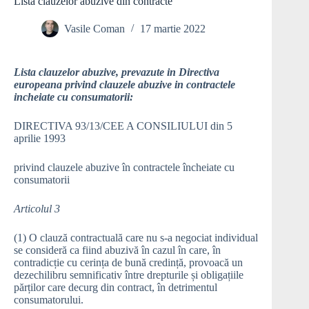
Lista clauzelor abuzive din contracte
Vasile Coman
17 martie 2022
Lista clauzelor abuzive, prevazute in Directiva
europeana privind clauzele abuzive in contractele
incheiate cu consumatorii:
DIRECTIVA 93/13/CEE A CONSILIULUI din 5
aprilie 1993
privind clauzele abuzive în contractele încheiate cu
consumatorii
Articolul 3
(1) O clauză contractuală care nu s-a negociat individual
se consideră ca fiind abuzivă în cazul în care, în
contradicție cu cerința de bună credință, provoacă un
dezechilibru semnificativ între drepturile și obligațiile
părților care decurg din contract, în detrimentul
consumatorului.