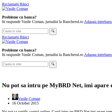
Skip
Reclamații Bănci
to
content
Probleme cu banca?
Iti raspunde Vasile Coman, jurnalist la Bancherul.ro
Adauga intrebarea
Cauta
🔍
in
Reclamații Bănci
site
Probleme cu banca?
Iti raspunde Vasile Coman, jurnalist la Bancherul.ro
Adauga intrebarea
Cauta
🔍
in
site
Nu pot sa intru pe MyBRD Net, imi apare e
Vasile Coman
16 October 2015
Nu pot sa verific contul online. Cand intru pe BRD Net imi apare urm