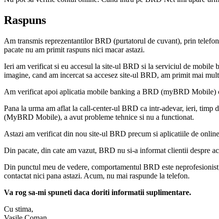
Raspuns
Am transmis reprezentantilor BRD (purtatorul de cuvant), prin telefon,
pacate nu am primit raspuns nici macar astazi.
Ieri am verificat si eu accesul la site-ul BRD si la serviciul de mobi
imagine, cand am incercat sa accesez site-ul BRD, am primit mai multe er
Am verificat apoi aplicatia mobile banking a BRD (myBRD Mobile) care d
Pana la urma am aflat la call-center-ul BRD ca intr-adevar, ieri, timp
(MyBRD Mobile), a avut probleme tehnice si nu a functionat.
Astazi am verificat din nou site-ul BRD precum si aplicatiile de onlin
Din pacate, din cate am vazut, BRD nu si-a informat clientii despre acea
Din punctul meu de vedere, comportamentul BRD este neprofesionist, la 
contactat nici pana astazi. Acum, nu mai raspunde la telefon.
Va rog sa-mi spuneti daca doriti informatii suplimentare.
Cu stima,
Vasile Coman