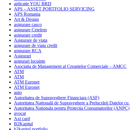
aplicatie YOU BRD
APS – ASSET PORTFOLIO SERVICING
APS Romania
Art & Design
asigurare casco
asigurare Cetelem
asigurare credit
Asigurare de viata
asigurare de viata credit
asigurare RCA
Asigurari
asigurari locuinte
Asociatia de Management al Creantelor Comerciale – AMCC
ATM
ATM
ATM Euronet
ATM Euronet
auto
Autoritatea de Supraveghere Financiara (ASF)
Autoritatea Naţională de Supraveghere a Prelucrării Datelor cu
Autoritatea Nationala pentru Protectia Consumatorilor (ANPC)
avocat
Axi card
B2Kapital
b2kapital portfolio