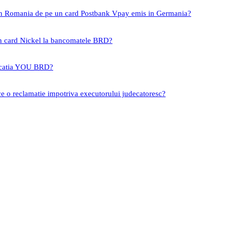
 in Romania de pe un card Postbank Vpay emis in Germania?
un card Nickel la bancomatele BRD?
icatia YOU BRD?
ce o reclamatie impotriva executorului judecatoresc?