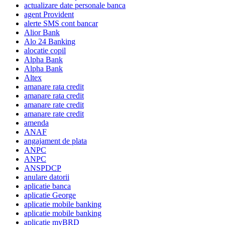
actualizare date personale banca
agent Provident
alerte SMS cont bancar
Alior Bank
Alo 24 Banking
alocatie copil
Alpha Bank
Alpha Bank
Altex
amanare rata credit
amanare rata credit
amanare rate credit
amanare rate credit
amenda
ANAF
angajament de plata
ANPC
ANPC
ANSPDCP
anulare datorii
aplicatie banca
aplicatie George
aplicatie mobile banking
aplicatie mobile banking
aplicatie myBRD