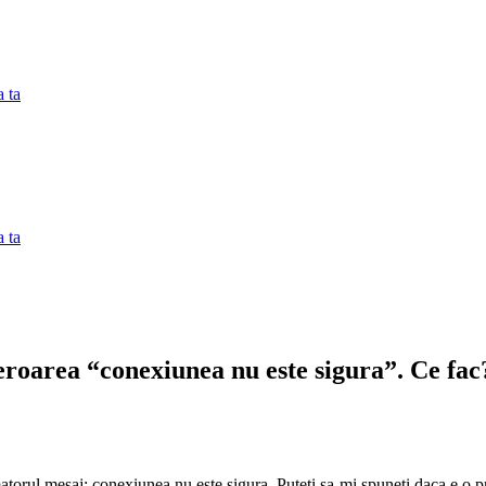
 ta
 ta
roarea “conexiunea nu este sigura”. Ce fac
atorul mesaj: conexiunea nu este sigura. Puteti sa-mi spuneti daca e o