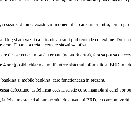
 sesizarea dumneavoastra, in momentul in care am primit-o, ieri in jurul
le banking si am vazut ca intr-adevar sunt probleme de conexiune. Dupa c
ori. Doar la a treia incercare site-ul s-a afisat.
e asemenea, mi-a dat eroare (network error), fara sa pot sa o accesez i
 de 4 ore (posibil chiar mai mult) intreg sistemul informatic al BRD, n
e banking si mobile banking, care functioneaza in prezent.
sta defectiune, astfel incat acestia sa stie ce se intampla si cand vor pu
fel cum este cel al purtatorului de cuvant al BRD, cu care am vorbit ie