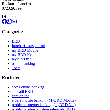
Reclamatiibanci.ro
0723292899
Distribuie
Categoria:
BRD
Intrebari si raspunsuri
my BRD Mobile
my BRD Net
myBRD net
online banking
Toate
Etichete:
acces online banking
aplicatii BRD
cont online
eroare mobile banking (MyBRD Mobile)
probleme internet banking (myBRD Net)
probleme tehnice sistem informatic BRD