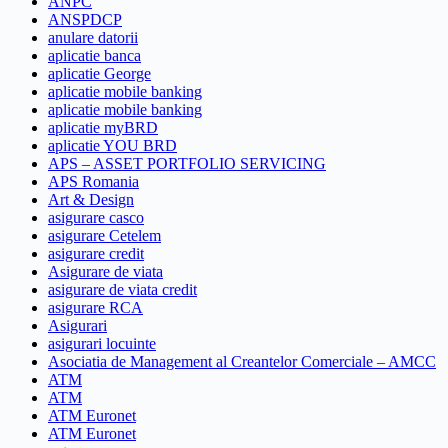
ANPC
ANSPDCP
anulare datorii
aplicatie banca
aplicatie George
aplicatie mobile banking
aplicatie mobile banking
aplicatie myBRD
aplicatie YOU BRD
APS – ASSET PORTFOLIO SERVICING
APS Romania
Art & Design
asigurare casco
asigurare Cetelem
asigurare credit
Asigurare de viata
asigurare de viata credit
asigurare RCA
Asigurari
asigurari locuinte
Asociatia de Management al Creantelor Comerciale – AMCC
ATM
ATM
ATM Euronet
ATM Euronet