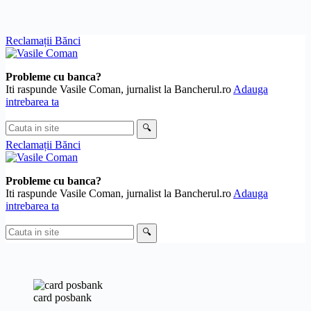
Skip
Reclamații Bănci
to
content
Probleme cu banca?
Iti raspunde Vasile Coman, jurnalist la Bancherul.ro
Adauga
intrebarea ta
Cauta
🔍
in
Reclamații Bănci
site
Probleme cu banca?
Iti raspunde Vasile Coman, jurnalist la Bancherul.ro
Adauga
intrebarea ta
Cauta
🔍
in
site
card posbank