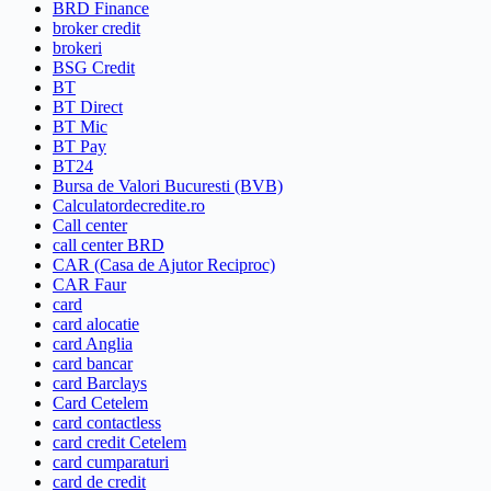
BRD Finance
broker credit
brokeri
BSG Credit
BT
BT Direct
BT Mic
BT Pay
BT24
Bursa de Valori Bucuresti (BVB)
Calculatordecredite.ro
Call center
call center BRD
CAR (Casa de Ajutor Reciproc)
CAR Faur
card
card alocatie
card Anglia
card bancar
card Barclays
Card Cetelem
card contactless
card credit Cetelem
card cumparaturi
card de credit