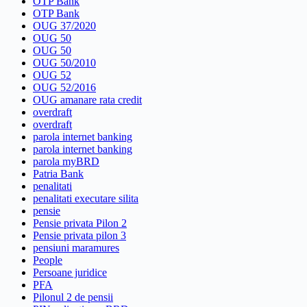
OTP Bank
OTP Bank
OUG 37/2020
OUG 50
OUG 50
OUG 50/2010
OUG 52
OUG 52/2016
OUG amanare rata credit
overdraft
overdraft
parola internet banking
parola internet banking
parola myBRD
Patria Bank
penalitati
penalitati executare silita
pensie
Pensie privata Pilon 2
Pensie privata pilon 3
pensiuni maramures
People
Persoane juridice
PFA
Pilonul 2 de pensii