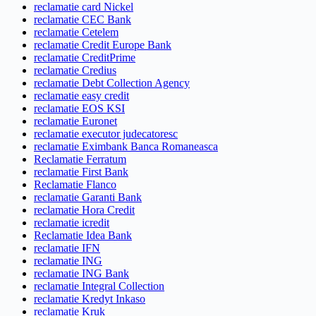
reclamatie card Nickel
reclamatie CEC Bank
reclamatie Cetelem
reclamatie Credit Europe Bank
reclamatie CreditPrime
reclamatie Credius
reclamatie Debt Collection Agency
reclamatie easy credit
reclamatie EOS KSI
reclamatie Euronet
reclamatie executor judecatoresc
reclamatie Eximbank Banca Romaneasca
Reclamatie Ferratum
reclamatie First Bank
Reclamatie Flanco
reclamatie Garanti Bank
reclamatie Hora Credit
reclamatie icredit
Reclamatie Idea Bank
reclamatie IFN
reclamatie ING
reclamatie ING Bank
reclamatie Integral Collection
reclamatie Kredyt Inkaso
reclamatie Kruk