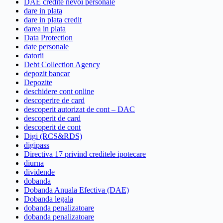
DAE credite nevoi personale
dare in plata
dare in plata credit
darea in plata
Data Protection
date personale
datorii
Debt Collection Agency
depozit bancar
Depozite
deschidere cont online
descoperire de card
descoperit autorizat de cont – DAC
descoperit de card
descoperit de cont
Digi (RCS&RDS)
digipass
Directiva 17 privind creditele ipotecare
diurna
dividende
dobanda
Dobanda Anuala Efectiva (DAE)
Dobanda legala
dobanda penalizatoare
dobanda penalizatoare