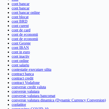
cont bancar
cont bancar
cont bancar online
cont blocat
cont BRD
cont curent
cont de card
cont de economii
cont de economii
cont George
cont IBAN
cont in euro
cont inactiv
cont online
cont salariu
contestatie executare silita
contract banca
contract credit
contract Vodafone
conversie credit valuta
conversie valutara
conversie valutara bancomat
conversie valutara dinamica (Dynamic Currency Conversion)
coplatitor
coronavirus COVID-19