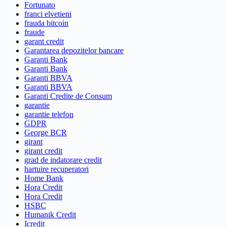
Fortunato
franci elvetieni
frauda bitcoin
fraude
garant credit
Garantarea depozitelor bancare
Garanti Bank
Garanti Bank
Garanti BBVA
Garanti BBVA
Garanti Credite de Consum
garantie
garantie telefon
GDPR
George BCR
girant
girant credit
grad de indatorare credit
hartuire recuperatori
Home Bank
Hora Credit
Hora Credit
HSBC
Humanik Credit
Icredit