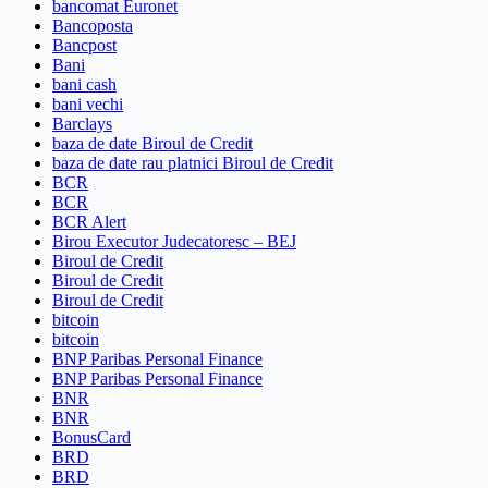
bancomat Euronet
Bancoposta
Bancpost
Bani
bani cash
bani vechi
Barclays
baza de date Biroul de Credit
baza de date rau platnici Biroul de Credit
BCR
BCR
BCR Alert
Birou Executor Judecatoresc – BEJ
Biroul de Credit
Biroul de Credit
Biroul de Credit
bitcoin
bitcoin
BNP Paribas Personal Finance
BNP Paribas Personal Finance
BNR
BNR
BonusCard
BRD
BRD