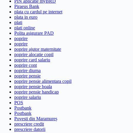
PIN aplicatie myBRD
Piraeus Bank
plata cu cardul pe internet
plata in euro
plati
plati online
Polita asigurare PAD
poprire
poprire
poprire ajutor maternitate
poprire alocatie copil
poprire card salariu
poprire cont
poprire diurna
poprire pensie
poprire pensie alimentara copil
poprire pensie boala
poprire pensie handicap
poprire salariu
POS
Postbank
Postbank
Povesti din Maramureș
prescriere credit
prescriere datorii