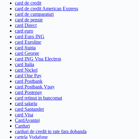
card de credit
card de credit American Express
card de cumparaturi
card de pensie
card Direct
card euro
card Euro ING
card Euroline
card franta
card George
card ING Visa Electron
card Italia
card Nickel
card One Pay
card Postbank
card Postbank Vpay
card Postepay
card retinut in bancomat
card salariu
card Santander
card Visa
CardAvantaj
Carduri
carduri de credit in rate fara dobanda
cartela Vodafone