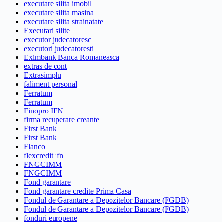
executare silita imobil
executare silita masina
executare silita strainatate
Executari silite
executor judecatoresc
executori judecatoresti
Eximbank Banca Romaneasca
extras de cont
Extrasimplu
faliment personal
Ferratum
Ferratum
Finopro IFN
firma recuperare creante
First Bank
First Bank
Flanco
flexcredit ifn
FNGCIMM
FNGCIMM
Fond garantare
Fond garantare credite Prima Casa
Fondul de Garantare a Depozitelor Bancare (FGDB)
Fondul de Garantare a Depozitelor Bancare (FGDB)
fonduri europene