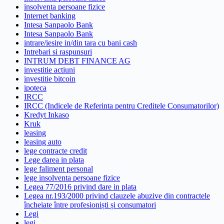
insolventa persoane fizice
Internet banking
Intesa Sanpaolo Bank
Intesa Sanpaolo Bank
intrare/iesire in/din tara cu bani cash
Intrebari si raspunsuri
INTRUM DEBT FINANCE AG
investitie actiuni
investitie bitcoin
ipoteca
IRCC
IRCC (Indicele de Referinta pentru Creditele Consumatorilor)
Kredyt Inkaso
Kruk
leasing
leasing auto
lege contracte credit
Lege darea in plata
lege faliment personal
lege insolventa persoane fizice
Legea 77/2016 privind dare in plata
Legea nr.193/2000 privind clauzele abuzive din contractele
încheiate între profesioniști și consumatori
Legi
legi