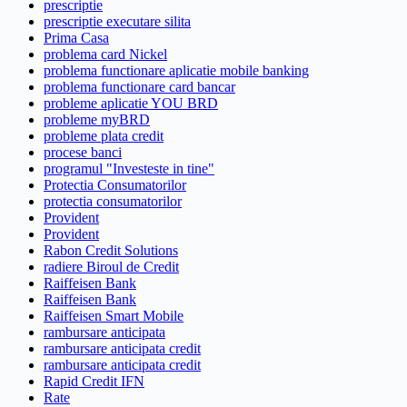
prescriptie
prescriptie executare silita
Prima Casa
problema card Nickel
problema functionare aplicatie mobile banking
problema functionare card bancar
probleme aplicatie YOU BRD
probleme myBRD
probleme plata credit
procese banci
programul "Investeste in tine"
Protectia Consumatorilor
protectia consumatorilor
Provident
Provident
Rabon Credit Solutions
radiere Biroul de Credit
Raiffeisen Bank
Raiffeisen Bank
Raiffeisen Smart Mobile
rambursare anticipata
rambursare anticipata credit
rambursare anticipata credit
Rapid Credit IFN
Rate