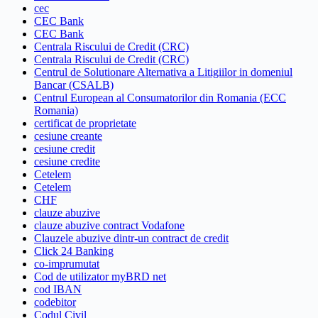
cec
CEC Bank
CEC Bank
Centrala Riscului de Credit (CRC)
Centrala Riscului de Credit (CRC)
Centrul de Solutionare Alternativa a Litigiilor in domeniul
Bancar (CSALB)
Centrul European al Consumatorilor din Romania (ECC
Romania)
certificat de proprietate
cesiune creante
cesiune credit
cesiune credite
Cetelem
Cetelem
CHF
clauze abuzive
clauze abuzive contract Vodafone
Clauzele abuzive dintr-un contract de credit
Click 24 Banking
co-imprumutat
Cod de utilizator myBRD net
cod IBAN
codebitor
Codul Civil