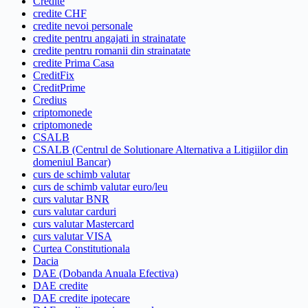
Credite
credite CHF
credite nevoi personale
credite pentru angajati in strainatate
credite pentru romanii din strainatate
credite Prima Casa
CreditFix
CreditPrime
Credius
criptomonede
criptomonede
CSALB
CSALB (Centrul de Solutionare Alternativa a Litigiilor din
domeniul Bancar)
curs de schimb valutar
curs de schimb valutar euro/leu
curs valutar BNR
curs valutar carduri
curs valutar Mastercard
curs valutar VISA
Curtea Constitutionala
Dacia
DAE (Dobanda Anuala Efectiva)
DAE credite
DAE credite ipotecare