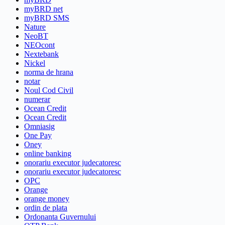
myBRD net
myBRD SMS
Nature
NeoBT
NEOcont
Nextebank
Nickel
norma de hrana
notar
Noul Cod Civil
numerar
Ocean Credit
Ocean Credit
Omniasig
One Pay
Oney
online banking
onorariu executor judecatoresc
onorariu executor judecatoresc
OPC
Orange
orange money
ordin de plata
Ordonanta Guvernului