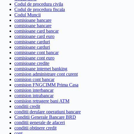
Codul de procedura civila
Codul de procedura fiscala
Codul Muncii
comisioane bancare
comisioane bancare
comisioane card bancar
comisioane card euro
comisioane carduri
comisioane carduri
comisioane cont bancar
comisioane cont euro
comisioane credite
comisioane internet banking
comision administrare cont curent
comision cont bancar
comision FNGCIMM Prima Casa
comision interbancar
comision intrabancar
comision retragere bani ATM
conditii credit
conditii derulare operatiuni bancare
Conditii Generale Bancare BRD
conditii generale de afaceri
conditii obtinere credit
cont