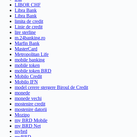
LIBOR CHF
Libra Bank
Libra Bank
limita de credit
Linie de credit
lire sterline
m.24banking.ro
Marfin Bank
MasterCard
Metropolitan Life
mobile banking
mobile token
mobile token BRD
Mobilo Credit
Mobilo IFN
model cerere stergere Biroul de Credit
monede
monede vechi
mostenire credit
mostenire datorii
Mozipo
my BRD Mobile
my BRD Net
mybrd
myBRD