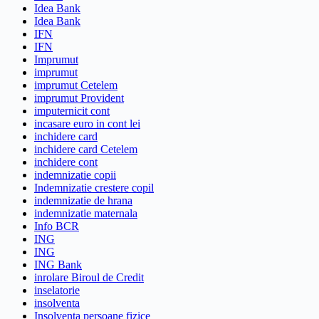
Idea Bank
Idea Bank
IFN
IFN
Imprumut
imprumut
imprumut Cetelem
imprumut Provident
imputernicit cont
incasare euro in cont lei
inchidere card
inchidere card Cetelem
inchidere cont
indemnizatie copii
Indemnizatie crestere copil
indemnizatie de hrana
indemnizatie maternala
Info BCR
ING
ING
ING Bank
inrolare Biroul de Credit
inselatorie
insolventa
Insolventa persoane fizice