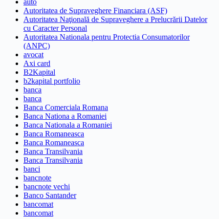
auto
Autoritatea de Supraveghere Financiara (ASF)
Autoritatea Naţională de Supraveghere a Prelucrării Datelor
cu Caracter Personal
Autoritatea Nationala pentru Protectia Consumatorilor
(ANPC)
avocat
Axi card
B2Kapital
b2kapital portfolio
banca
banca
Banca Comerciala Romana
Banca Nationa a Romaniei
Banca Nationala a Romaniei
Banca Romaneasca
Banca Romaneasca
Banca Transilvania
Banca Transilvania
banci
bancnote
bancnote vechi
Banco Santander
bancomat
bancomat