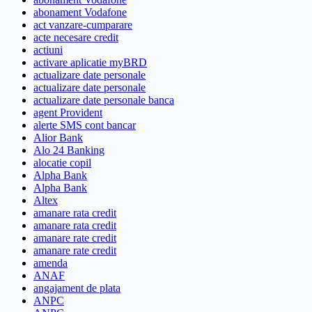
abonament Vodafone
act vanzare-cumparare
acte necesare credit
actiuni
activare aplicatie myBRD
actualizare date personale
actualizare date personale
actualizare date personale banca
agent Provident
alerte SMS cont bancar
Alior Bank
Alo 24 Banking
alocatie copil
Alpha Bank
Alpha Bank
Altex
amanare rata credit
amanare rata credit
amanare rate credit
amanare rate credit
amenda
ANAF
angajament de plata
ANPC