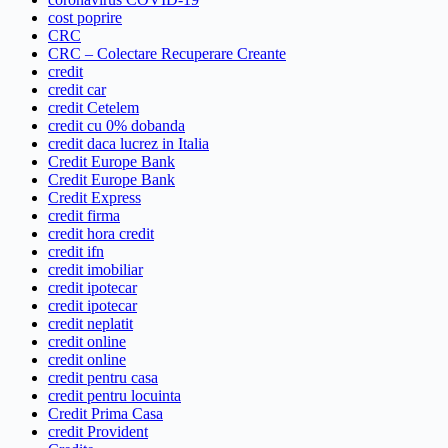
cost poprire
CRC
CRC – Colectare Recuperare Creante
credit
credit car
credit Cetelem
credit cu 0% dobanda
credit daca lucrez in Italia
Credit Europe Bank
Credit Europe Bank
Credit Express
credit firma
credit hora credit
credit ifn
credit imobiliar
credit ipotecar
credit ipotecar
credit neplatit
credit online
credit online
credit pentru casa
credit pentru locuinta
Credit Prima Casa
credit Provident