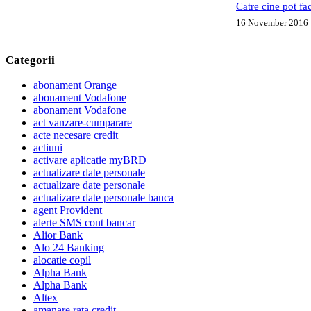
Catre cine pot fa
16 November 2016
Categorii
abonament Orange
abonament Vodafone
abonament Vodafone
act vanzare-cumparare
acte necesare credit
actiuni
activare aplicatie myBRD
actualizare date personale
actualizare date personale
actualizare date personale banca
agent Provident
alerte SMS cont bancar
Alior Bank
Alo 24 Banking
alocatie copil
Alpha Bank
Alpha Bank
Altex
amanare rata credit