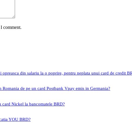
e I comment.
i opreasca din salariu la o poprire, pentru neplata unui card de credit 
 in Romania de pe un card Postbank Vpay emis in Germania?
un card Nickel la bancomatele BRD?
icatia YOU BRD?