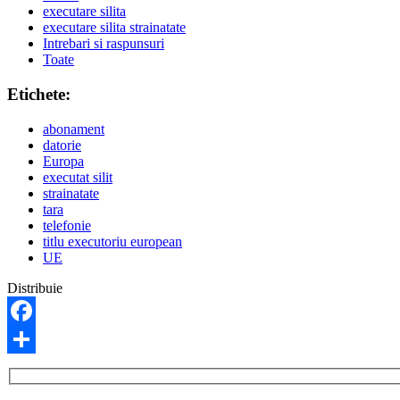
executare silita
executare silita strainatate
Intrebari si raspunsuri
Toate
Etichete:
abonament
datorie
Europa
executat silit
strainatate
tara
telefonie
titlu executoriu european
UE
Distribuie
Facebook
Share