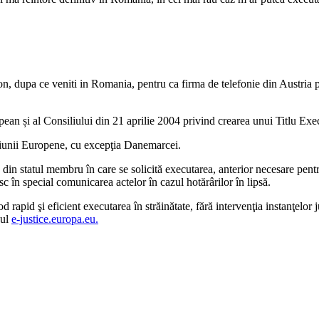
efon, dupa ce veniti in Romania, pentru ca firma de telefonie din Austria 
n și al Consiliului din 21 aprilie 2004 privind crearea unui Titlu Exe
Uniunii Europene, cu excepţia Danemarcei.
din statul membru în care se solicită executarea, anterior necesare pentr
c în special comunicarea actelor în cazul hotărârilor în lipsă.
rapid şi eficient executarea în străinătate, fără intervenţia instanţelor 
-ul
e-justice.europa.eu.