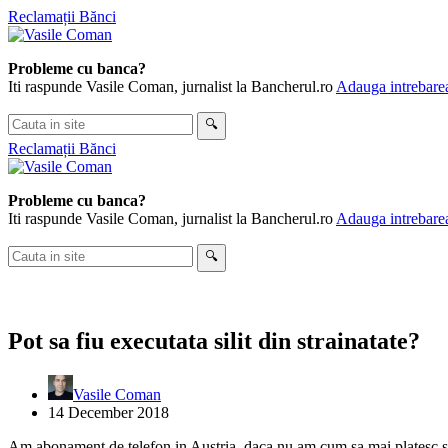
Skip
Reclamații Bănci
to
content
Probleme cu banca?
Iti raspunde Vasile Coman, jurnalist la Bancherul.ro
Adauga intrebarea
Cauta
🔍
in
Reclamații Bănci
site
Probleme cu banca?
Iti raspunde Vasile Coman, jurnalist la Bancherul.ro
Adauga intrebarea
Cauta
🔍
in
site
Pot sa fiu executata silit din strainatate?
Vasile Coman
14 December 2018
Am abonament de telefon in Austria, daca nu am cum sa mai platesc si