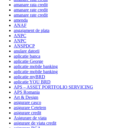
amanare rata credit
amanare rate credit
amanare rate credit
amenda
ANAF
angajament de plata
ANPC
ANPC
ANSPDCP
anulare datorii
aplicatie banca
aplicatie George
aplicatie mobile banking
aplicatie mobile banking
aplicatie myBRD
aplicatie YOU BRD
APS – ASSET PORTFOLIO SERVICING
APS Romania
Art & Design
asigurare casco
asigurare Cetelem
asigurare credit
Asigurare de viata
asigurare de viata credit