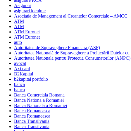
asigurare RCA
Asigurari
asigurari locuinte
Asociatia de Management al Creantelor Comerciale – AMCC
ATM
ATM
ATM Euronet
ATM Euronet
auto
Autoritatea de Supraveghere Financiara (ASF)
Autoritatea Naţională de Supraveghere a Prelucrării Datelor cu
Autoritatea Nationala pentru Protectia Consumatorilor (ANPC)
avocat
Axi card
B2Kapital
b2kapital portfolio
banca
banca
Banca Comerciala Romana
Banca Nationa a Romaniei
Banca Nationala a Romaniei
Banca Romaneasca
Banca Romaneasca
Banca Transilvania
Banca Transilvania