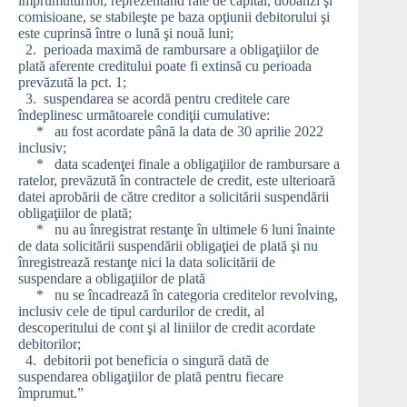
împrumuturilor, reprezentând rate de capital, dobânzi şi
comisioane, se stabileşte pe baza opţiunii debitorului şi
este cuprinsă între o lună şi nouă luni;
2. perioada maximă de rambursare a obligaţiilor de
plată aferente creditului poate fi extinsă cu perioada
prevăzută la pct. 1;
3. suspendarea se acordă pentru creditele care
îndeplinesc următoarele condiţii cumulative:
* au fost acordate până la data de 30 aprilie 2022
inclusiv;
* data scadenţei finale a obligaţiilor de rambursare a
ratelor, prevăzută în contractele de credit, este ulterioară
datei aprobării de către creditor a solicitării suspendării
obligaţiilor de plată;
* nu au înregistrat restanţe în ultimele 6 luni înainte
de data solicitării suspendării obligaţiei de plată şi nu
înregistrează restanţe nici la data solicitării de
suspendare a obligaţiilor de plată
* nu se încadrează în categoria creditelor revolving,
inclusiv cele de tipul cardurilor de credit, al
descoperitului de cont şi al liniilor de credit acordate
debitorilor;
4. debitorii pot beneficia o singură dată de
suspendarea obligaţiilor de plată pentru fiecare
împrumut.”