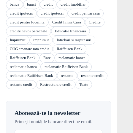
banca
banci
credit
credit imobiliar
credit ipotecar
credit ipotecar
credit pentru casa
credit pentru locuinta
Credit Prima Casa
Credite
credite nevoi personale
Educatie financiara
Imprumut
imprumut
Intrebari si raspunsuri
OUG amanare rata credit
Raiffeisen Bank
Raiffeisen Bank
Rate
reclamatie banca
reclamatie banca
reclamatie Raiffeisen Bank
reclamatie Raiffeisen Bank
restante
restante credit
restante credit
Restructurare credit
Toate
Abonează-te la newsletter
Primești noutățile bancare direct pe email.