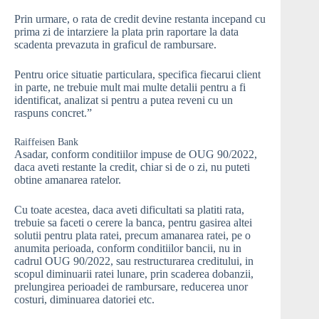
Prin urmare, o rata de credit devine restanta incepand cu
prima zi de intarziere la plata prin raportare la data
scadenta prevazuta in graficul de rambursare.
Pentru orice situatie particulara, specifica fiecarui client
in parte, ne trebuie mult mai multe detalii pentru a fi
identificat, analizat si pentru a putea reveni cu un
raspuns concret.”
Raiffeisen Bank
Asadar, conform conditiilor impuse de OUG 90/2022,
daca aveti restante la credit, chiar si de o zi, nu puteti
obtine amanarea ratelor.
Cu toate acestea, daca aveti dificultati sa platiti rata,
trebuie sa faceti o cerere la banca, pentru gasirea altei
solutii pentru plata ratei, precum amanarea ratei, pe o
anumita perioada, conform conditiilor bancii, nu in
cadrul OUG 90/2022, sau restructurarea creditului, in
scopul diminuarii ratei lunare, prin scaderea dobanzii,
prelungirea perioadei de rambursare, reducerea unor
costuri, diminuarea datoriei etc.