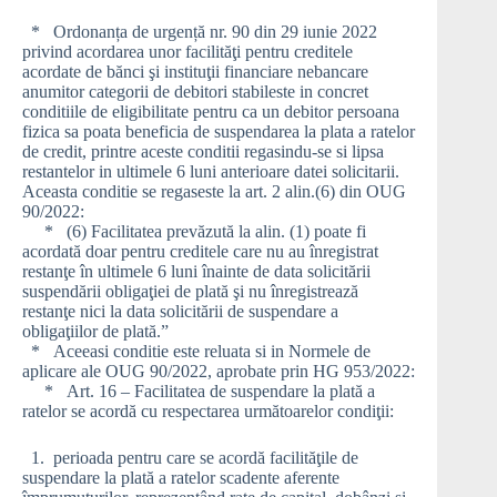
* Ordonanța de urgență nr. 90 din 29 iunie 2022
privind acordarea unor facilităţi pentru creditele
acordate de bănci şi instituţii financiare nebancare
anumitor categorii de debitori stabileste in concret
conditiile de eligibilitate pentru ca un debitor persoana
fizica sa poata beneficia de suspendarea la plata a ratelor
de credit, printre aceste conditii regasindu-se si lipsa
restantelor in ultimele 6 luni anterioare datei solicitarii.
Aceasta conditie se regaseste la art. 2 alin.(6) din OUG
90/2022:
* (6) Facilitatea prevăzută la alin. (1) poate fi
acordată doar pentru creditele care nu au înregistrat
restanţe în ultimele 6 luni înainte de data solicitării
suspendării obligaţiei de plată şi nu înregistrează
restanţe nici la data solicitării de suspendare a
obligaţiilor de plată.”
* Aceeasi conditie este reluata si in Normele de
aplicare ale OUG 90/2022, aprobate prin HG 953/2022:
* Art. 16 – Facilitatea de suspendare la plată a
ratelor se acordă cu respectarea următoarelor condiţii:
1. perioada pentru care se acordă facilităţile de
suspendare la plată a ratelor scadente aferente