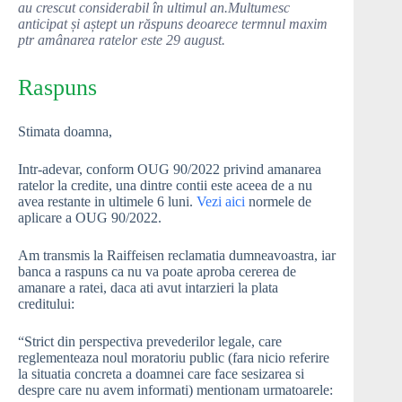
au crescut considerabil în ultimul an.Multumesc
anticipat și aștept un răspuns deoarece termnul maxim
ptr amânarea ratelor este 29 august.
Raspuns
Stimata doamna,
Intr-adevar, conform OUG 90/2022 privind amanarea
ratelor la credite, una dintre contii este aceea de a nu
avea restante in ultimele 6 luni.
Vezi aici
normele de
aplicare a OUG 90/2022.
Am transmis la Raiffeisen reclamatia dumneavoastra, iar
banca a raspuns ca nu va poate aproba cererea de
amanare a ratei, daca ati avut intarzieri la plata
creditului:
“Strict din perspectiva prevederilor legale, care
reglementeaza noul moratoriu public (fara nicio referire
la situatia concreta a doamnei care face sesizarea si
despre care nu avem informati) mentionam urmatoarele: