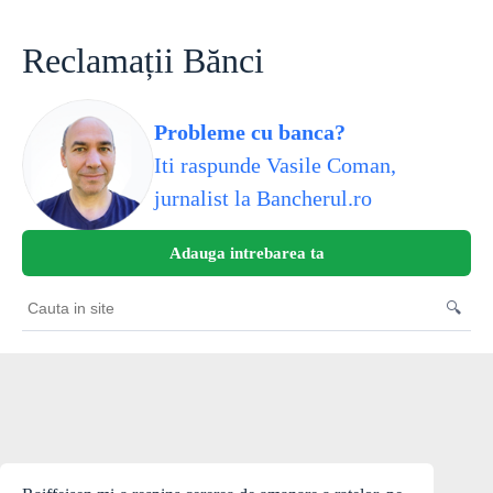
Skip
to
content
Reclamații Bănci
Probleme cu banca?
Iti raspunde Vasile Coman,
jurnalist la Bancherul.ro
Adauga intrebarea ta
🔍
Cauta
in
site