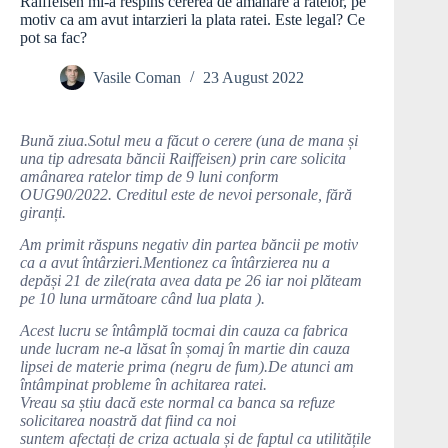
Raiffeisen mi-a respins cererea de amanare a ratelor, pe
motiv ca am avut intarzieri la plata ratei. Este legal? Ce
pot sa fac?
Vasile Coman
23 August 2022
Bună ziua.Sotul meu a făcut o cerere (una de mana și
una tip adresata băncii Raiffeisen) prin care solicita
amânarea ratelor timp de 9 luni conform
OUG90/2022. Creditul este de nevoi personale, fără
giranți.
Am primit răspuns negativ din partea băncii pe motiv
ca a avut întârzieri.Mentionez ca întârzierea nu a
depăși 21 de zile(rata avea data pe 26 iar noi plăteam
pe 10 luna următoare când lua plata ).
Acest lucru se întâmplă tocmai din cauza ca fabrica
unde lucram ne-a lăsat în șomaj în martie din cauza
lipsei de materie prima (negru de fum).De atunci am
întâmpinat probleme în achitarea ratei.
Vreau sa știu dacă este normal ca banca sa refuze
solicitarea noastră dat fiind ca noi
suntem afectați de criza actuala și de faptul ca utilitățile