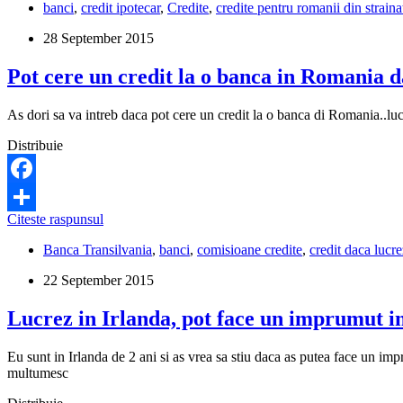
banci
,
credit ipotecar
,
Credite
,
credite pentru romanii din straina
ce
banca
28 September 2015
pot
lua
Pot cere un credit la o banca in Romania da
un
credit
pentru
As dori sa va intreb daca pot cere un credit la o banca di Romania..lucr
casa
in
Distribuie
Romania
daca
lucrez
Facebook
in
Pot
Citeste raspunsul
UK?
Share
cere
Banca Transilvania
,
banci
,
comisioane credite
,
credit daca lucrez
un
credit
22 September 2015
la
o
Lucrez in Irlanda, pot face un imprumut 
banca
in
Romania
Eu sunt in Irlanda de 2 ani si as vrea sa stiu daca as putea face un
daca
multumesc
lucrez
in