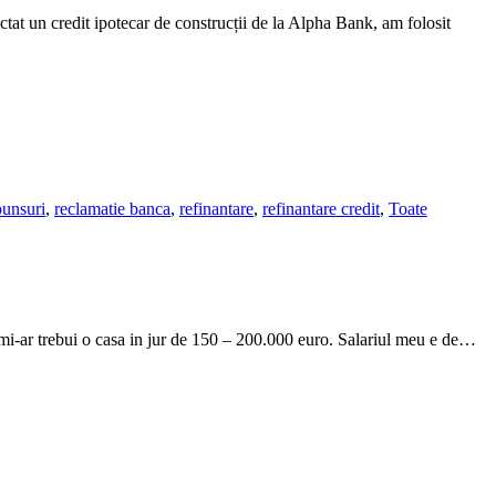
at un credit ipotecar de construcții de la Alpha Bank, am folosit
punsuri
,
reclamatie banca
,
refinantare
,
refinantare credit
,
Toate
 mi-ar trebui o casa in jur de 150 – 200.000 euro. Salariul meu e de…