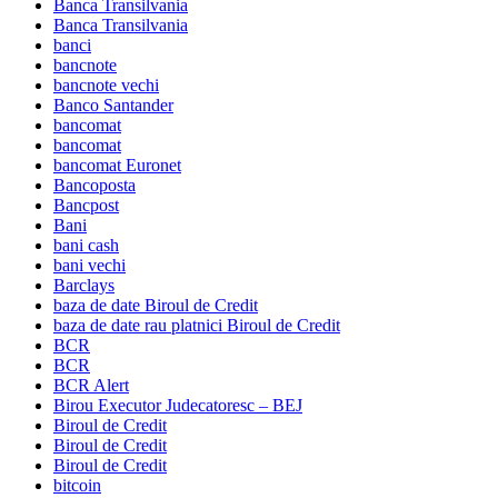
Banca Transilvania
Banca Transilvania
banci
bancnote
bancnote vechi
Banco Santander
bancomat
bancomat
bancomat Euronet
Bancoposta
Bancpost
Bani
bani cash
bani vechi
Barclays
baza de date Biroul de Credit
baza de date rau platnici Biroul de Credit
BCR
BCR
BCR Alert
Birou Executor Judecatoresc – BEJ
Biroul de Credit
Biroul de Credit
Biroul de Credit
bitcoin