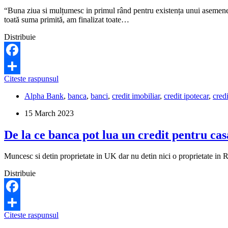
“Buna ziua si mulțumesc in primul rând pentru existența unui asemenea
toată suma primită, am finalizat toate…
Distribuie
Facebook
Pot
Citeste raspunsul
Share
sa
Alpha Bank
,
banca
,
banci
,
credit imobiliar
,
credit ipotecar
,
cred
fac
refinantarea
15 March 2023
unui
credit
De la ce banca pot lua un credit pentru c
ipotecar,
daca
nu
Muncesc si detin proprietate in UK dar nu detin nici o proprietate in
am
toate
Distribuie
documentele
imobilului
finalizate?
Facebook
De
Citeste raspunsul
Share
la