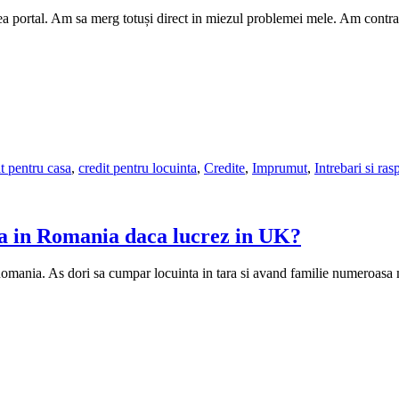
 portal. Am sa merg totuși direct in miezul problemei mele. Am contract
it pentru casa
,
credit pentru locuinta
,
Credite
,
Imprumut
,
Intrebari si ras
asa in Romania daca lucrez in UK?
 Romania. As dori sa cumpar locuinta in tara si avand familie numeroasa