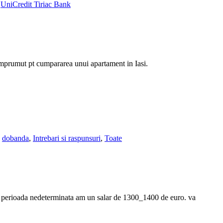
,
UniCredit Tiriac Bank
n imprumut pt cumpararea unui apartament in Iasi.
,
dobanda
,
Intrebari si raspunsuri
,
Toate
pe perioada nedeterminata am un salar de 1300_1400 de euro. va