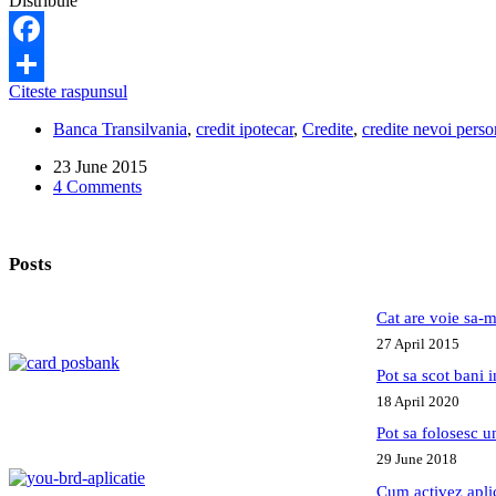
Distribuie
Italia?
Facebook
Lucrez
Citeste raspunsul
Share
in
Banca Transilvania
,
credit ipotecar
,
Credite
,
credite nevoi perso
Irlanda,
pot
23 June 2015
face
4 Comments
un
imprumut
in
Romania?
Posts
Cat are voie sa-m
27 April 2015
Pot sa scot bani
18 April 2020
Pot sa folosesc 
29 June 2018
Cum activez apl