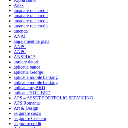
Alpha Bank
Altex
amanare rata credit
amanare rata credit
amanare rate credit
amanare rate credit
amenda
ANAF
angajament de plata
ANPC
ANPC
ANSPDCP
anulare datorii
aplicatie banca
aplicatie George
aplicatie mobile banking
aplicatie mobile banking
aplicatie myBRD
aplicatie YOU BRD
APS – ASSET PORTFOLIO SERVICING
APS Romania
Art & Design
asigurare casco
asigurare Cetelem
asigurare credit