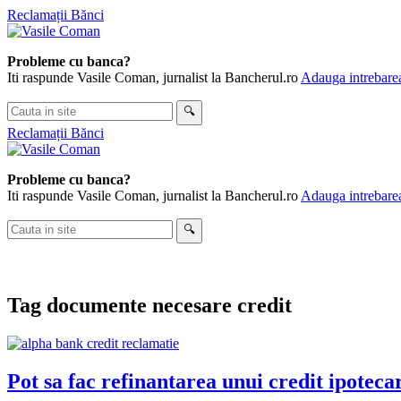
Skip
Reclamații Bănci
to
content
Probleme cu banca?
Iti raspunde Vasile Coman, jurnalist la Bancherul.ro
Adauga intrebarea
Cauta
🔍
in
Reclamații Bănci
site
Probleme cu banca?
Iti raspunde Vasile Coman, jurnalist la Bancherul.ro
Adauga intrebarea
Cauta
🔍
in
site
Tag
documente necesare credit
Pot sa fac refinantarea unui credit ipoteca