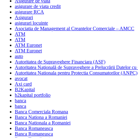
Asigurare de viata
asigurare de viata credit
asigurare RCA
Asigurari
asigurari locuinte
Asociatia de Management al Creantelor Comerciale – AMCC
ATM
ATM
ATM Euronet
ATM Euronet
auto
Autoritatea de Supraveghere Financiara (ASF)
Autoritatea Naţională de Supraveghere a Prelucrării Datelor cu
Autoritatea Nationala pentru Protectia Consumatorilor (ANPC)
avocat
Axi card
B2Kapital
b2kapital portfolio
banca
banca
Banca Comerciala Romana
Banca Nationa a Romaniei
Banca Nationala a Romaniei
Banca Romaneasca
Banca Romaneasca