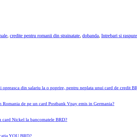
nale
,
credite pentru romanii din strainatate
,
dobanda
,
Intrebari si raspun
i opreasca din salariu la o poprire, pentru neplata unui card de credit 
 in Romania de pe un card Postbank Vpay emis in Germania?
un card Nickel la bancomatele BRD?
icatia YOU BRD?