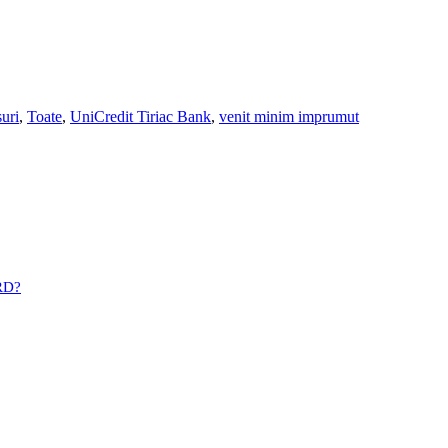
suri
,
Toate
,
UniCredit Tiriac Bank
,
venit minim imprumut
BRD?