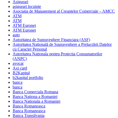
Asigurari
asigurari locuinte
Asociatia de Management al Creantelor Comerciale – AMCC
ATM
ATM
ATM Euronet
ATM Euronet
auto
Autoritatea de Supraveghere Financiara (ASF)
Autoritatea Naţională de Supraveghere a Prelucrării Datelor
cu Caracter Personal
Autoritatea Nationala pentru Protectia Consumatorilor
(ANPC)
avocat
Axi card
B2Kapital
b2kapital portfolio
banca
banca
Banca Comerciala Romana
Banca Nationa a Romaniei
Banca Nationala a Romaniei
Banca Romaneasca
Banca Romaneasca
Banca Transilvania