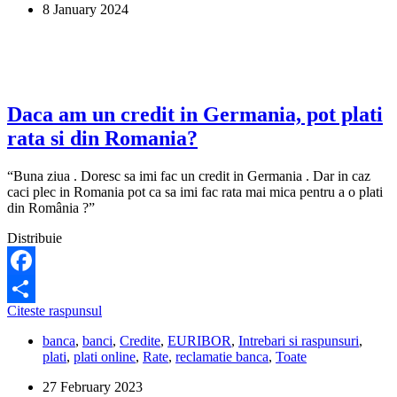
8 January 2024
sa
mai
platesc
creditul
din
Germania?
Daca am un credit in Germania, pot plati
rata si din Romania?
“Buna ziua . Doresc sa imi fac un credit in Germania . Dar in caz
caci plec in Romania pot ca sa imi fac rata mai mica pentru a o plati
din România ?”
Distribuie
Facebook
Daca
Citeste raspunsul
Share
am
banca
,
banci
,
Credite
,
EURIBOR
,
Intrebari si raspunsuri
,
un
plati
,
plati online
,
Rate
,
reclamatie banca
,
Toate
credit
in
27 February 2023
Germania,