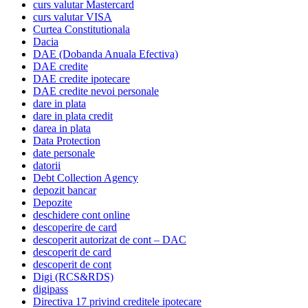
curs valutar Mastercard
curs valutar VISA
Curtea Constitutionala
Dacia
DAE (Dobanda Anuala Efectiva)
DAE credite
DAE credite ipotecare
DAE credite nevoi personale
dare in plata
dare in plata credit
darea in plata
Data Protection
date personale
datorii
Debt Collection Agency
depozit bancar
Depozite
deschidere cont online
descoperire de card
descoperit autorizat de cont – DAC
descoperit de card
descoperit de cont
Digi (RCS&RDS)
digipass
Directiva 17 privind creditele ipotecare