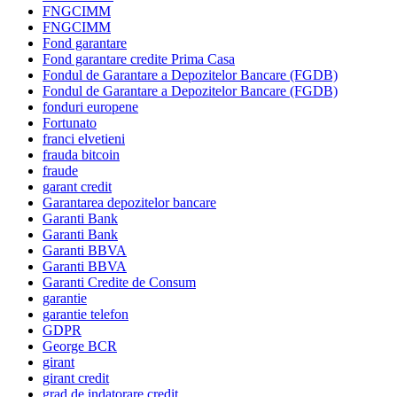
FNGCIMM
FNGCIMM
Fond garantare
Fond garantare credite Prima Casa
Fondul de Garantare a Depozitelor Bancare (FGDB)
Fondul de Garantare a Depozitelor Bancare (FGDB)
fonduri europene
Fortunato
franci elvetieni
frauda bitcoin
fraude
garant credit
Garantarea depozitelor bancare
Garanti Bank
Garanti Bank
Garanti BBVA
Garanti BBVA
Garanti Credite de Consum
garantie
garantie telefon
GDPR
George BCR
girant
girant credit
grad de indatorare credit