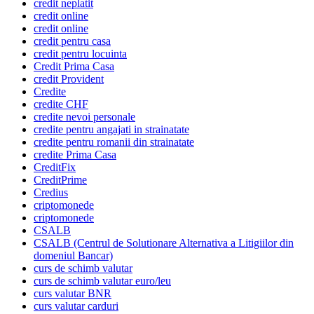
credit neplatit
credit online
credit online
credit pentru casa
credit pentru locuinta
Credit Prima Casa
credit Provident
Credite
credite CHF
credite nevoi personale
credite pentru angajati in strainatate
credite pentru romanii din strainatate
credite Prima Casa
CreditFix
CreditPrime
Credius
criptomonede
criptomonede
CSALB
CSALB (Centrul de Solutionare Alternativa a Litigiilor din
domeniul Bancar)
curs de schimb valutar
curs de schimb valutar euro/leu
curs valutar BNR
curs valutar carduri