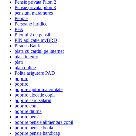
Pensie privata Pilon 2
Pensie privata pilon 3
pensiuni maramures
People
Persoane juridice
PFA
Pilonul 2 de pensii
PIN aplicatie myBRD
Piraeus Bank
plata cu cardul pe internet
plata in euro
plati
plati online
Polita asigurare PAD
poprire
poprire
poprire ajutor maternitate
poprire alocatie copil
poprire card salariu
poprire cont
poprire diurna
poprire pensie
poprire pensie alimentara copil
poprire pensie boala
poprire pensie handicap