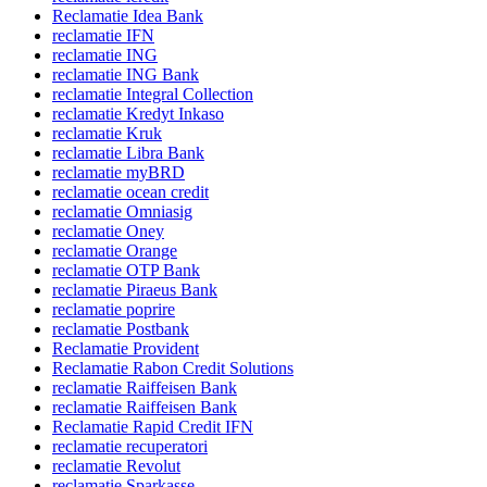
Reclamatie Idea Bank
reclamatie IFN
reclamatie ING
reclamatie ING Bank
reclamatie Integral Collection
reclamatie Kredyt Inkaso
reclamatie Kruk
reclamatie Libra Bank
reclamatie myBRD
reclamatie ocean credit
reclamatie Omniasig
reclamatie Oney
reclamatie Orange
reclamatie OTP Bank
reclamatie Piraeus Bank
reclamatie poprire
reclamatie Postbank
Reclamatie Provident
Reclamatie Rabon Credit Solutions
reclamatie Raiffeisen Bank
reclamatie Raiffeisen Bank
Reclamatie Rapid Credit IFN
reclamatie recuperatori
reclamatie Revolut
reclamatie Sparkasse