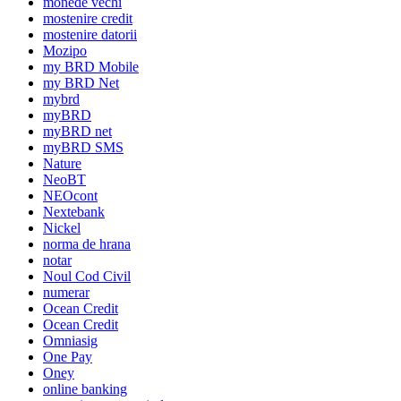
monede vechi
mostenire credit
mostenire datorii
Mozipo
my BRD Mobile
my BRD Net
mybrd
myBRD
myBRD net
myBRD SMS
Nature
NeoBT
NEOcont
Nextebank
Nickel
norma de hrana
notar
Noul Cod Civil
numerar
Ocean Credit
Ocean Credit
Omniasig
One Pay
Oney
online banking