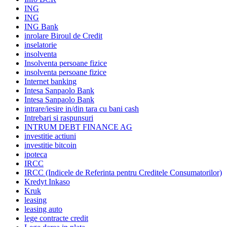
ING
ING
ING Bank
inrolare Biroul de Credit
inselatorie
insolventa
Insolventa persoane fizice
insolventa persoane fizice
Internet banking
Intesa Sanpaolo Bank
Intesa Sanpaolo Bank
intrare/iesire in/din tara cu bani cash
Intrebari si raspunsuri
INTRUM DEBT FINANCE AG
investitie actiuni
investitie bitcoin
ipoteca
IRCC
IRCC (Indicele de Referinta pentru Creditele Consumatorilor)
Kredyt Inkaso
Kruk
leasing
leasing auto
lege contracte credit