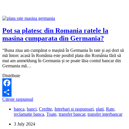
credit
din
Germania?
Pot sa platesc din Romania ratele la
masina cumparata din Germania?
“Buna ziua am cumpărat o mașină în Germania în rate și ași dori să
mă întorc acasă în România este posibil plata din România fără să
mai am anmeldung în Germania și se poate lăsa contul bancar din
Germania mă…
Distribuie
Facebook
Pot
Citeste raspunsul
Share
sa
banca
,
banci
,
Credite
,
Intrebari si raspunsuri
,
plati
,
Rate
,
platesc
reclamatie banca
,
Toate
,
transfer bancar
,
transfer interbancar
din
Romania
3 July 2024
ratele