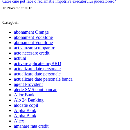
Catre cine pot face o reclamatie impotriva executorului judecatoresc?
16 November 2016
Categorii
abonament Orange
abonament Vodafone
abonament Vodafone
act vanzare-cumparare
acte necesare credit
actiuni
activare aplicatie myBRD
actualizare date personale
actualizare date personale
actualizare date personale banca
agent Provident
alerte SMS cont bancar
Alior Bank
Alo 24 Banking
alocatie copil
Alpha Bank
Alpha Bank
Altex
amanare rata credit