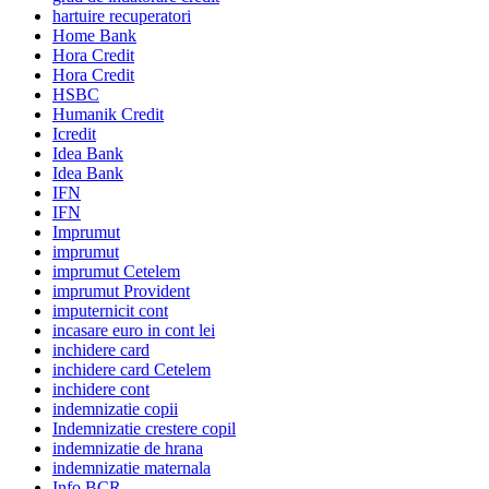
hartuire recuperatori
Home Bank
Hora Credit
Hora Credit
HSBC
Humanik Credit
Icredit
Idea Bank
Idea Bank
IFN
IFN
Imprumut
imprumut
imprumut Cetelem
imprumut Provident
imputernicit cont
incasare euro in cont lei
inchidere card
inchidere card Cetelem
inchidere cont
indemnizatie copii
Indemnizatie crestere copil
indemnizatie de hrana
indemnizatie maternala
Info BCR