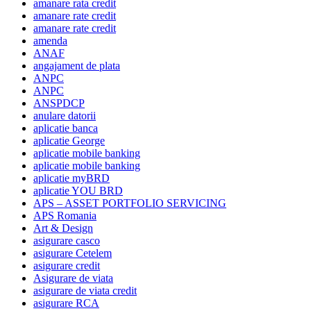
amanare rata credit
amanare rate credit
amanare rate credit
amenda
ANAF
angajament de plata
ANPC
ANPC
ANSPDCP
anulare datorii
aplicatie banca
aplicatie George
aplicatie mobile banking
aplicatie mobile banking
aplicatie myBRD
aplicatie YOU BRD
APS – ASSET PORTFOLIO SERVICING
APS Romania
Art & Design
asigurare casco
asigurare Cetelem
asigurare credit
Asigurare de viata
asigurare de viata credit
asigurare RCA