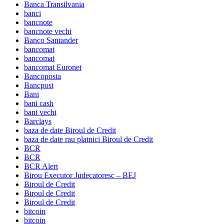
Banca Transilvania
banci
bancnote
bancnote vechi
Banco Santander
bancomat
bancomat
bancomat Euronet
Bancoposta
Bancpost
Bani
bani cash
bani vechi
Barclays
baza de date Biroul de Credit
baza de date rau platnici Biroul de Credit
BCR
BCR
BCR Alert
Birou Executor Judecatoresc – BEJ
Biroul de Credit
Biroul de Credit
Biroul de Credit
bitcoin
bitcoin