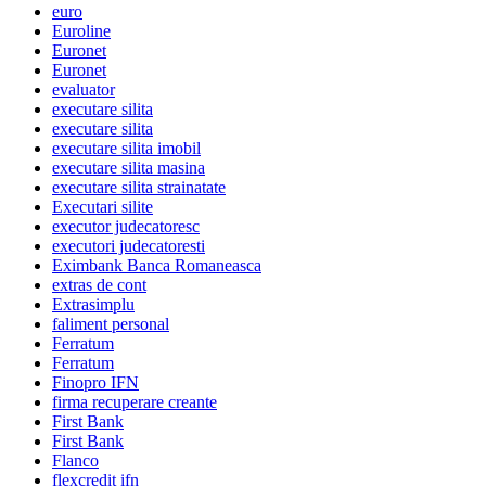
euro
Euroline
Euronet
Euronet
evaluator
executare silita
executare silita
executare silita imobil
executare silita masina
executare silita strainatate
Executari silite
executor judecatoresc
executori judecatoresti
Eximbank Banca Romaneasca
extras de cont
Extrasimplu
faliment personal
Ferratum
Ferratum
Finopro IFN
firma recuperare creante
First Bank
First Bank
Flanco
flexcredit ifn