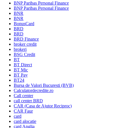
BNP Paribas Personal Finance
BNP Paribas Personal Finance
BNR
BNR
BonusCard
BRD
BRD
BRD Finance
broker credit
brokeri
BSG Credit
BT
BT Direct
BT Mic
BT Pay
BT24
Bursa de Valori Bucuresti (BVB)
Calculatordecredite.ro
Call center
call center BRD
CAR (Casa de Ajutor Reciproc)
CAR Faur
card
card alocatie
card Anglia