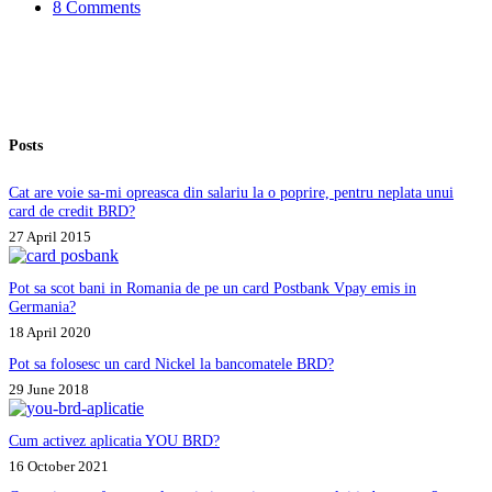
8 Comments
pot
plati
rata
si
din
Romania?
Posts
Cat are voie sa-mi opreasca din salariu la o poprire, pentru neplata unui
card de credit BRD?
27 April 2015
Pot sa scot bani in Romania de pe un card Postbank Vpay emis in
Germania?
18 April 2020
Pot sa folosesc un card Nickel la bancomatele BRD?
29 June 2018
Cum activez aplicatia YOU BRD?
16 October 2021