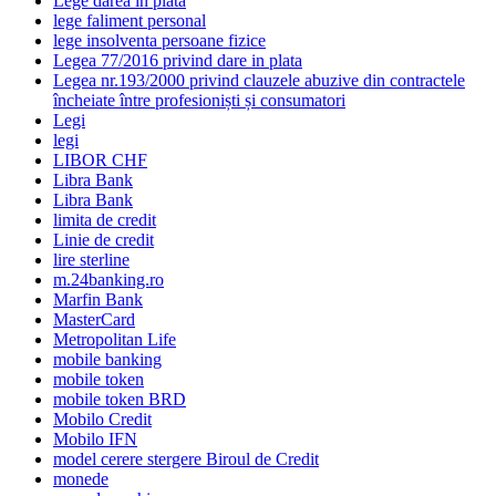
Lege darea in plata
lege faliment personal
lege insolventa persoane fizice
Legea 77/2016 privind dare in plata
Legea nr.193/2000 privind clauzele abuzive din contractele
încheiate între profesioniști și consumatori
Legi
legi
LIBOR CHF
Libra Bank
Libra Bank
limita de credit
Linie de credit
lire sterline
m.24banking.ro
Marfin Bank
MasterCard
Metropolitan Life
mobile banking
mobile token
mobile token BRD
Mobilo Credit
Mobilo IFN
model cerere stergere Biroul de Credit
monede