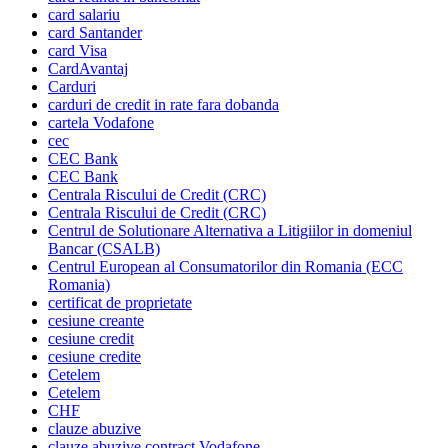
card salariu
card Santander
card Visa
CardAvantaj
Carduri
carduri de credit in rate fara dobanda
cartela Vodafone
cec
CEC Bank
CEC Bank
Centrala Riscului de Credit (CRC)
Centrala Riscului de Credit (CRC)
Centrul de Solutionare Alternativa a Litigiilor in domeniul
Bancar (CSALB)
Centrul European al Consumatorilor din Romania (ECC
Romania)
certificat de proprietate
cesiune creante
cesiune credit
cesiune credite
Cetelem
Cetelem
CHF
clauze abuzive
clauze abuzive contract Vodafone