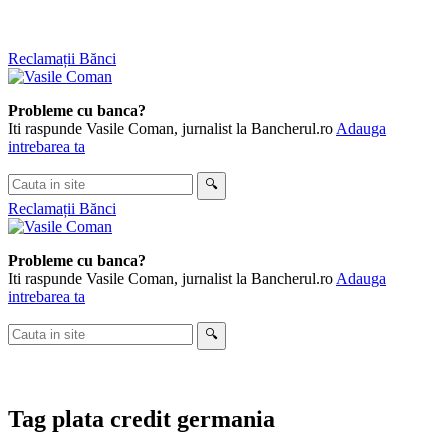
Skip
Reclamații Bănci
to
content
Probleme cu banca?
Iti raspunde Vasile Coman, jurnalist la Bancherul.ro
Adauga
intrebarea ta
Cauta
🔍
in
Reclamații Bănci
site
Probleme cu banca?
Iti raspunde Vasile Coman, jurnalist la Bancherul.ro
Adauga
intrebarea ta
Cauta
🔍
in
site
Tag
plata credit germania