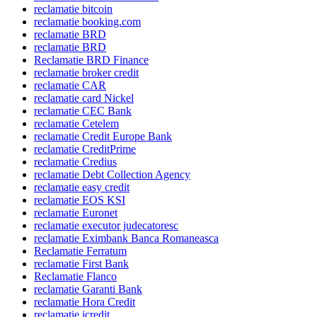
reclamatie bitcoin
reclamatie booking.com
reclamatie BRD
reclamatie BRD
Reclamatie BRD Finance
reclamatie broker credit
reclamatie CAR
reclamatie card Nickel
reclamatie CEC Bank
reclamatie Cetelem
reclamatie Credit Europe Bank
reclamatie CreditPrime
reclamatie Credius
reclamatie Debt Collection Agency
reclamatie easy credit
reclamatie EOS KSI
reclamatie Euronet
reclamatie executor judecatoresc
reclamatie Eximbank Banca Romaneasca
Reclamatie Ferratum
reclamatie First Bank
Reclamatie Flanco
reclamatie Garanti Bank
reclamatie Hora Credit
reclamatie icredit