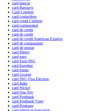
card bancar
card Barclays
Card Cetelem
card contactless
card credit Cetelem
card cumparaturi
card de credit
card de credit
card de credit American Express
card de cumparaturi
card de pensie
card Direct
card euro
card Euro ING
card Euroline
card franta
card George
card ING Visa Electron
card Italia
card Nickel
card One Pay
card Postbank
card Postbank Vpay
card Postepay
card retinut in bancomat