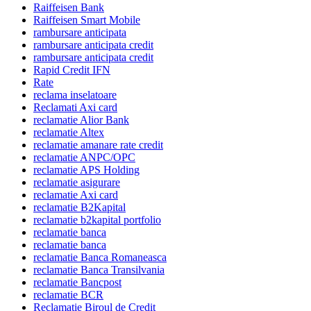
Raiffeisen Bank
Raiffeisen Smart Mobile
rambursare anticipata
rambursare anticipata credit
rambursare anticipata credit
Rapid Credit IFN
Rate
reclama inselatoare
Reclamati Axi card
reclamatie Alior Bank
reclamatie Altex
reclamatie amanare rate credit
reclamatie ANPC/OPC
reclamatie APS Holding
reclamatie asigurare
reclamatie Axi card
reclamatie B2Kapital
reclamatie b2kapital portfolio
reclamatie banca
reclamatie banca
reclamatie Banca Romaneasca
reclamatie Banca Transilvania
reclamatie Bancpost
reclamatie BCR
Reclamatie Biroul de Credit