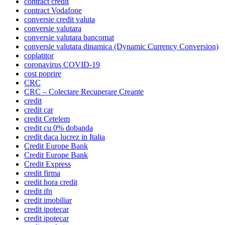
contract credit
contract Vodafone
conversie credit valuta
conversie valutara
conversie valutara bancomat
conversie valutara dinamica (Dynamic Currency Conversion)
coplatitor
coronavirus COVID-19
cost poprire
CRC
CRC – Colectare Recuperare Creante
credit
credit car
credit Cetelem
credit cu 0% dobanda
credit daca lucrez in Italia
Credit Europe Bank
Credit Europe Bank
Credit Express
credit firma
credit hora credit
credit ifn
credit imobiliar
credit ipotecar
credit ipotecar