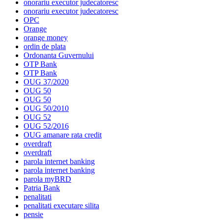
onorariu executor judecatoresc
onorariu executor judecatoresc
OPC
Orange
orange money
ordin de plata
Ordonanta Guvernului
OTP Bank
OTP Bank
OUG 37/2020
OUG 50
OUG 50
OUG 50/2010
OUG 52
OUG 52/2016
OUG amanare rata credit
overdraft
overdraft
parola internet banking
parola internet banking
parola myBRD
Patria Bank
penalitati
penalitati executare silita
pensie