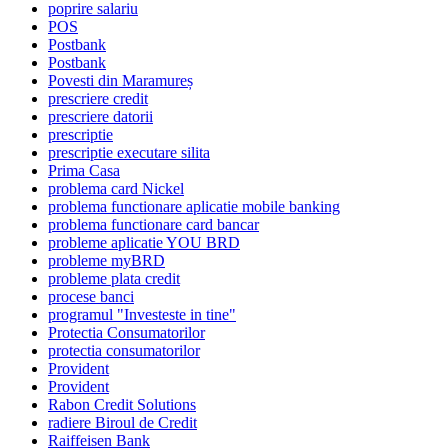
poprire salariu
POS
Postbank
Postbank
Povesti din Maramureș
prescriere credit
prescriere datorii
prescriptie
prescriptie executare silita
Prima Casa
problema card Nickel
problema functionare aplicatie mobile banking
problema functionare card bancar
probleme aplicatie YOU BRD
probleme myBRD
probleme plata credit
procese banci
programul "Investeste in tine"
Protectia Consumatorilor
protectia consumatorilor
Provident
Provident
Rabon Credit Solutions
radiere Biroul de Credit
Raiffeisen Bank