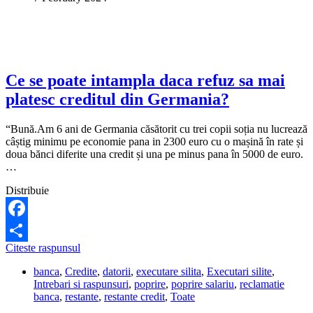
poate
veni
un
mandat
de
arestare?
Ce se poate intampla daca refuz sa mai
platesc creditul din Germania?
“Bună.Am 6 ani de Germania căsătorit cu trei copii soția nu lucrează
câștig minimu pe economie pana in 2300 euro cu o mașină în rate și
doua bănci diferite una credit și una pe minus pana în 5000 de euro.
…
Distribuie
Facebook
Ce
Citeste raspunsul
Share
se
banca
,
Credite
,
datorii
,
executare silita
,
Executari silite
,
poate
Intrebari si raspunsuri
,
poprire
,
poprire salariu
,
reclamatie
intampla
banca
,
restante
,
restante credit
,
Toate
daca
refuz