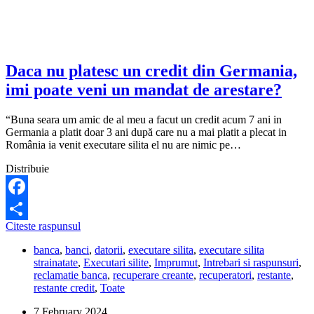
la
masina
cumparata
din
Germania?
Daca nu platesc un credit din Germania,
imi poate veni un mandat de arestare?
“Buna seara um amic de al meu a facut un credit acum 7 ani in
Germania a platit doar 3 ani după care nu a mai platit a plecat in
România ia venit executare silita el nu are nimic pe…
Distribuie
Facebook
Daca
Citeste raspunsul
Share
nu
banca
,
banci
,
datorii
,
executare silita
,
executare silita
platesc
strainatate
,
Executari silite
,
Imprumut
,
Intrebari si raspunsuri
,
un
reclamatie banca
,
recuperare creante
,
recuperatori
,
restante
,
credit
restante credit
,
Toate
din
Germania,
7 February 2024
imi