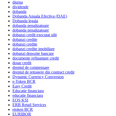
diurna
dividende
dobanda
Dobanda Anuala Efectiva (DAE)
Dobanda legala
dobanda penalizatoare
dobanda penalizatoare
dobanzi credit executat silit
dobanzi credite
dobanzi credite
dobanzi credite imobiliare
dobanzi depozite bancare
documente refinantare credit
dosar credit
dreptul de compensare
dreptul de retragere din contract credit
Dynamic Currency Conversion
e-Token BCR
Easy Credit
Educatie financiara
educatie financiara
EOS KSI
ERB Retail Services
etoken BCR
EURIBOR