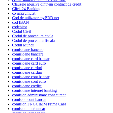
Clauzele abuzive dintr-un contract de credit
Click 24 Banking
co-imprumutat
Cod de utilizator myBRD net
cod IBAN
codebitor
Codul Civil
Codul de procedura civila
Codul de procedura fiscala
Codul Muncii
comisioane bancare
comisioane bancare
comisioane card bancar
comisioane card euro
comisioane carduri
comisioane carduri
comisioane cont bancar
comisioane cont euro
comisioane credite
comisioane internet banking
comision administrare cont curent
comision cont bancar
comision FNGCIMM Prima Casa
comision interbancar