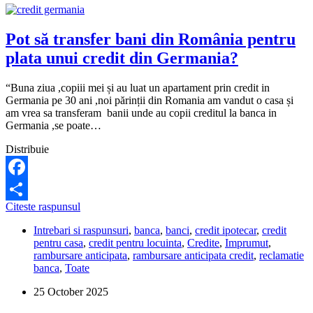
Pot să transfer bani din România pentru
plata unui credit din Germania?
“Buna ziua ,copiii mei și au luat un apartament prin credit in
Germania pe 30 ani ,noi părinții din Romania am vandut o casa și
am vrea sa transferam banii unde au copii creditul la banca in
Germania ,se poate…
Distribuie
Facebook
Pot
Citeste raspunsul
Share
să
Intrebari si raspunsuri
,
banca
,
banci
,
credit ipotecar
,
credit
transfer
pentru casa
,
credit pentru locuinta
,
Credite
,
Imprumut
,
bani
rambursare anticipata
,
rambursare anticipata credit
,
reclamatie
din
banca
,
Toate
România
pentru
25 October 2025
plata
unui