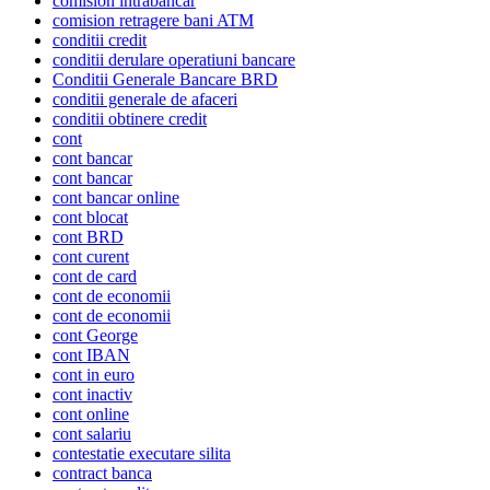
comision intrabancar
comision retragere bani ATM
conditii credit
conditii derulare operatiuni bancare
Conditii Generale Bancare BRD
conditii generale de afaceri
conditii obtinere credit
cont
cont bancar
cont bancar
cont bancar online
cont blocat
cont BRD
cont curent
cont de card
cont de economii
cont de economii
cont George
cont IBAN
cont in euro
cont inactiv
cont online
cont salariu
contestatie executare silita
contract banca