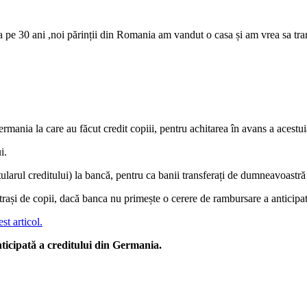
a pe 30 ani ,noi părinții din Romania am vandut o casa și am vrea sa tr
mania la care au făcut credit copiii, pentru achitarea în avans a acestui
i.
tularul creditului) la bancă, pentru ca banii transferați de dumneavoastră 
retrași de copii, dacă banca nu primește o cerere de rambursare a anticip
st articol.
ticipată a creditului din Germania.