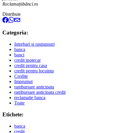
Reclamațiibănci.ro
Distribuie
Categoria:
Intrebari si raspunsuri
banca
banci
credit ipotecar
credit pentru casa
credit pentru locuinta
Credite
Imprumut
rambursare anticipata
rambursare anticipata credit
reclamatie banca
Toate
Etichete:
banca
credit