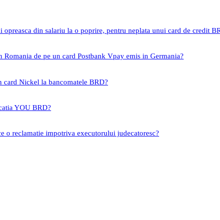
i opreasca din salariu la o poprire, pentru neplata unui card de credit 
 in Romania de pe un card Postbank Vpay emis in Germania?
un card Nickel la bancomatele BRD?
icatia YOU BRD?
ce o reclamatie impotriva executorului judecatoresc?