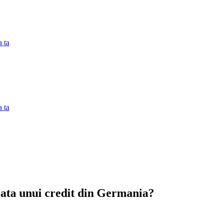
 ta
 ta
lata unui credit din Germania?