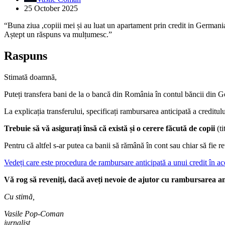
25 October 2025
“Buna ziua ,copiii mei și au luat un apartament prin credit in Germani
Aștept un răspuns va mulțumesc.”
Raspuns
Stimată doamnă,
Puteți transfera bani de la o bancă din România în contul băncii din Ger
La explicația transferului, specificați rambursarea anticipată a creditulu
Trebuie să vă asigurați însă că există și o cerere făcută de copii
(ti
Pentru că altfel s-ar putea ca banii să rămână în cont sau chiar să fie 
Vedeți care este procedura de rambursare anticipată a unui credit în ace
Vă rog să reveniți, dacă aveți nevoie de ajutor cu rambursarea an
Cu stimă,
Vasile Pop-Coman
jurnalist