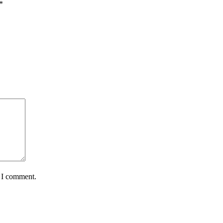
*
e I comment.