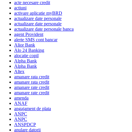
acte necesare credit
actiuni
activare aplicatie myBRD
actualizare date personale
actualizare date personale
actualizare date personale banca
agent Provident
alerte SMS cont bancar
Alior Bank
Alo 24 Banking
alocatie copil
Alpha Bank
Alpha Bank
Altex
amanare rata credit
amanare rata credit
amanare rate credit
amanare rate credit
amenda
ANAF
angajament de plata
ANPC
ANPC
ANSPDCP
anulare datorii