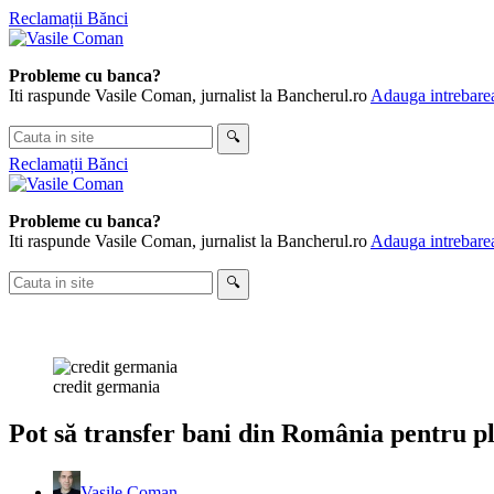
Skip
Reclamații Bănci
to
content
Probleme cu banca?
Iti raspunde Vasile Coman, jurnalist la Bancherul.ro
Adauga intrebarea
Cauta
🔍
in
Reclamații Bănci
site
Probleme cu banca?
Iti raspunde Vasile Coman, jurnalist la Bancherul.ro
Adauga intrebarea
Cauta
🔍
in
site
credit germania
Pot să transfer bani din România pentru p
Vasile Coman