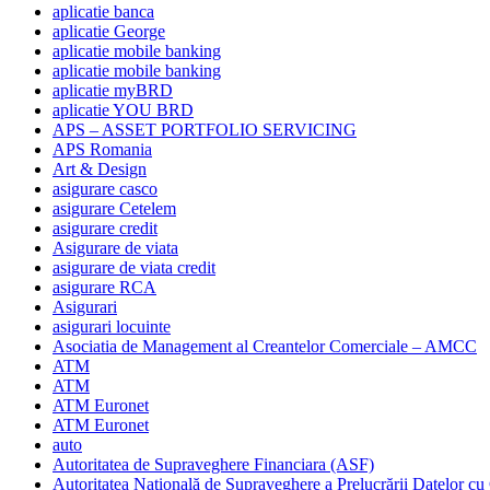
aplicatie banca
aplicatie George
aplicatie mobile banking
aplicatie mobile banking
aplicatie myBRD
aplicatie YOU BRD
APS – ASSET PORTFOLIO SERVICING
APS Romania
Art & Design
asigurare casco
asigurare Cetelem
asigurare credit
Asigurare de viata
asigurare de viata credit
asigurare RCA
Asigurari
asigurari locuinte
Asociatia de Management al Creantelor Comerciale – AMCC
ATM
ATM
ATM Euronet
ATM Euronet
auto
Autoritatea de Supraveghere Financiara (ASF)
Autoritatea Naţională de Supraveghere a Prelucrării Datelor cu