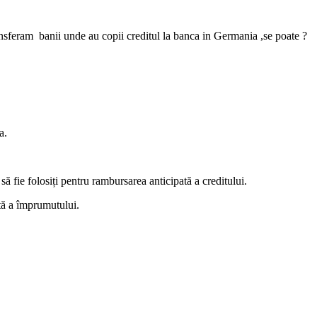
ansferam banii unde au copii creditul la banca in Germania ,se poate ?
a.
să fie folosiți pentru rambursarea anticipată a creditului.
ată a împrumutului.