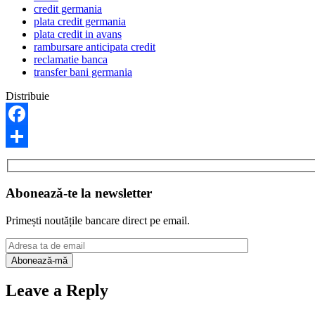
credit germania
plata credit germania
plata credit in avans
rambursare anticipata credit
reclamatie banca
transfer bani germania
Distribuie
Facebook
Share
Abonează-te la newsletter
Primești noutățile bancare direct pe email.
Leave a Reply