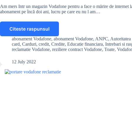
Am mers Intr un magazin Vodafone pentru a face o mărire de internet la
abonament pe încă doi ani, lucru pe care eu nu l am…
Citeste raspunsul
In
loc
abonament Vodafone
,
abonament Vodafone
,
ANPC
,
Autoritatea
de
card
,
Carduri
,
credit
,
Credite
,
Educatie financiara
,
Intrebari si ra
o
reclamatie Vodafone
,
reziliere contract Vodafone
,
Toate
,
Vodafo
marire
de
12 July 2022
internet,
Vodafone
mi-
a
facut
un
alt
abonament,
fara
sa
stiu.
Pot