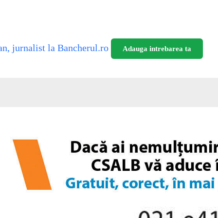
n, jurnalist la Bancherul.ro
Adauga intrebarea ta