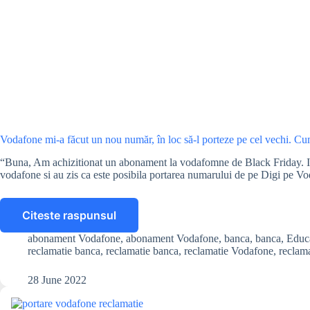
Vodafone mi-a făcut un nou număr, în loc să-l porteze pe cel vechi. Cu
“Buna, Am achizitionat un abonament la vodafomne de Black Friday. In
vodafone si au zis ca este posibila portarea numarului de pe Digi pe
Citeste raspunsul
Vodafone
mi-
abonament Vodafone
,
abonament Vodafone
,
banca
,
banca
,
Educa
a
reclamatie banca
,
reclamatie banca
,
reclamatie Vodafone
,
reclam
făcut
un
28 June 2022
nou
număr,