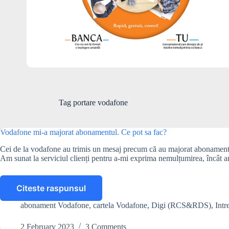
Tag
portare vodafone
Vodafone mi-a majorat abonamentul. Ce pot sa fac?
Cei de la vodafone au trimis un mesaj precum că au majorat abonamentul 
Am sunat la serviciul clienți pentru a-mi exprima nemulțumirea, încât
Citeste raspunsul
Vodafone
mi-
abonament Vodafone
,
cartela Vodafone
,
Digi (RCS&RDS)
,
Intr
a
majorat
2 February 2023
3 Comments