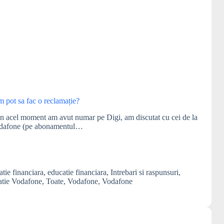
m pot sa fac o reclamație?
 acel moment am avut numar pe Digi, am discutat cu cei de la
 Vodafone (pe abonamentul…
tie financiara
,
educatie financiara
,
Intrebari si raspunsuri
,
atie Vodafone
,
Toate
,
Vodafone
,
Vodafone