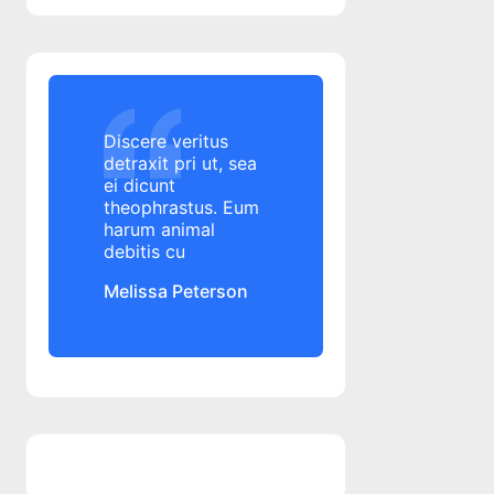
Alior Bank
Alo 24 Banking
alocatie copil
Alpha Bank
Alpha Bank
Discere veritus
Altex
detraxit pri ut, sea
ei dicunt
amanare rata credit
theophrastus. Eum
amanare rata credit
harum animal
amanare rate credit
debitis cu
amanare rate credit
Melissa Peterson
amenda
ANAF
angajament de plata
ANPC
ANPC
ANSPDCP
anulare datorii