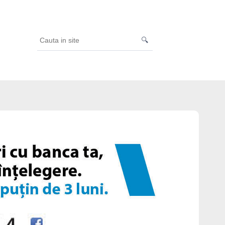
🔍
Cauta
in
site