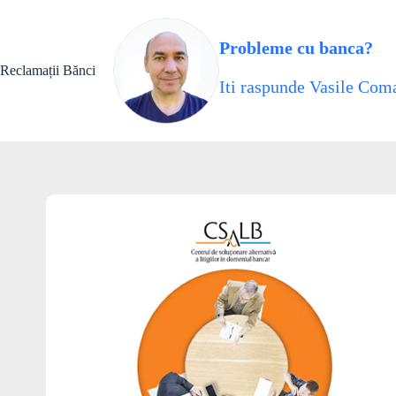
Skip
to
content
Probleme cu banca?
Reclamații Bănci
Iti raspunde Vasile Coma