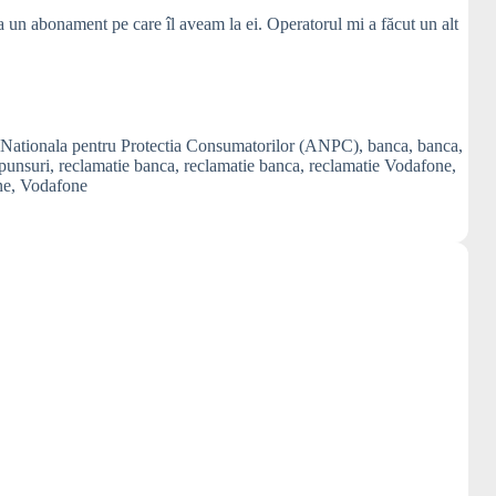
 un abonament pe care îl aveam la ei. Operatorul mi a făcut un alt
 Nationala pentru Protectia Consumatorilor (ANPC)
,
banca
,
banca
,
spunsuri
,
reclamatie banca
,
reclamatie banca
,
reclamatie Vodafone
,
ne
,
Vodafone