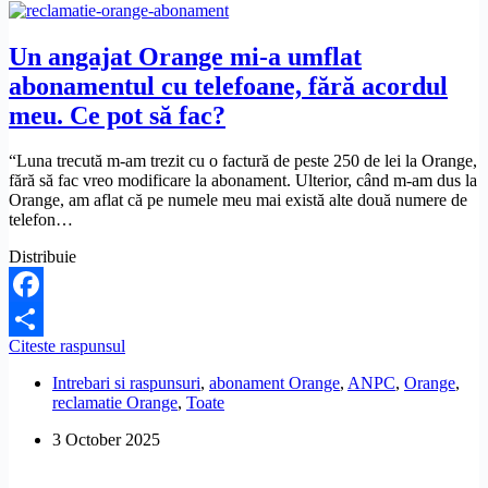
abuzive
și
anulate?
Un angajat Orange mi-a umflat
abonamentul cu telefoane, fără acordul
meu. Ce pot să fac?
“Luna trecută m-am trezit cu o factură de peste 250 de lei la Orange,
fără să fac vreo modificare la abonament. Ulterior, când m-am dus la
Orange, am aflat că pe numele meu mai există alte două numere de
telefon…
Distribuie
Facebook
Un
Citeste raspunsul
Share
angajat
Intrebari si raspunsuri
,
abonament Orange
,
ANPC
,
Orange
,
Orange
reclamatie Orange
,
Toate
mi-
a
3 October 2025
umflat
abonamentul
cu