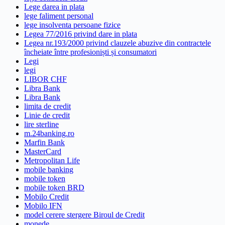
Lege darea in plata
lege faliment personal
lege insolventa persoane fizice
Legea 77/2016 privind dare in plata
Legea nr.193/2000 privind clauzele abuzive din contractele
încheiate între profesioniști și consumatori
Legi
legi
LIBOR CHF
Libra Bank
Libra Bank
limita de credit
Linie de credit
lire sterline
m.24banking.ro
Marfin Bank
MasterCard
Metropolitan Life
mobile banking
mobile token
mobile token BRD
Mobilo Credit
Mobilo IFN
model cerere stergere Biroul de Credit
monede