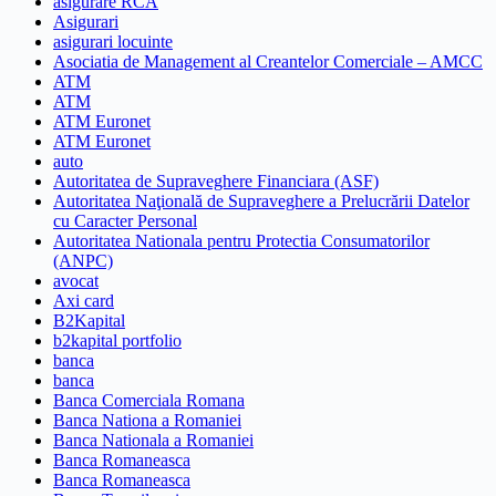
asigurare RCA
Asigurari
asigurari locuinte
Asociatia de Management al Creantelor Comerciale – AMCC
ATM
ATM
ATM Euronet
ATM Euronet
auto
Autoritatea de Supraveghere Financiara (ASF)
Autoritatea Naţională de Supraveghere a Prelucrării Datelor
cu Caracter Personal
Autoritatea Nationala pentru Protectia Consumatorilor
(ANPC)
avocat
Axi card
B2Kapital
b2kapital portfolio
banca
banca
Banca Comerciala Romana
Banca Nationa a Romaniei
Banca Nationala a Romaniei
Banca Romaneasca
Banca Romaneasca