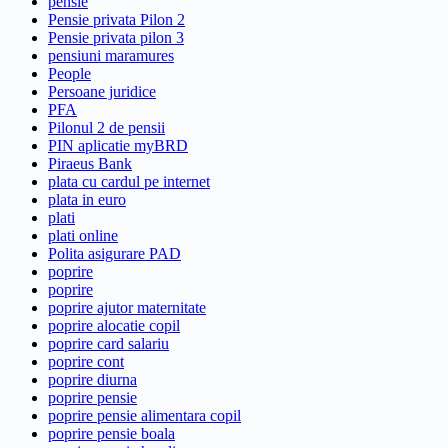
pensie
Pensie privata Pilon 2
Pensie privata pilon 3
pensiuni maramures
People
Persoane juridice
PFA
Pilonul 2 de pensii
PIN aplicatie myBRD
Piraeus Bank
plata cu cardul pe internet
plata in euro
plati
plati online
Polita asigurare PAD
poprire
poprire
poprire ajutor maternitate
poprire alocatie copil
poprire card salariu
poprire cont
poprire diurna
poprire pensie
poprire pensie alimentara copil
poprire pensie boala