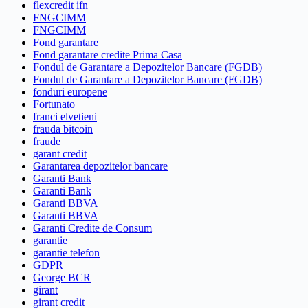
flexcredit ifn
FNGCIMM
FNGCIMM
Fond garantare
Fond garantare credite Prima Casa
Fondul de Garantare a Depozitelor Bancare (FGDB)
Fondul de Garantare a Depozitelor Bancare (FGDB)
fonduri europene
Fortunato
franci elvetieni
frauda bitcoin
fraude
garant credit
Garantarea depozitelor bancare
Garanti Bank
Garanti Bank
Garanti BBVA
Garanti BBVA
Garanti Credite de Consum
garantie
garantie telefon
GDPR
George BCR
girant
girant credit