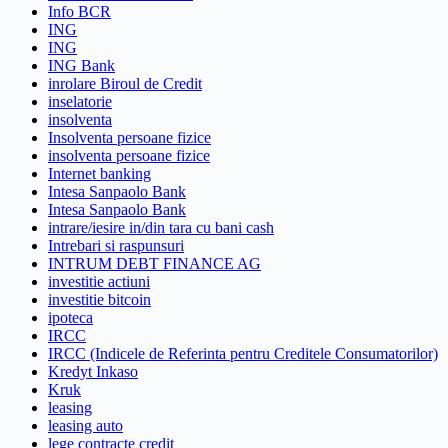
Info BCR
ING
ING
ING Bank
inrolare Biroul de Credit
inselatorie
insolventa
Insolventa persoane fizice
insolventa persoane fizice
Internet banking
Intesa Sanpaolo Bank
Intesa Sanpaolo Bank
intrare/iesire in/din tara cu bani cash
Intrebari si raspunsuri
INTRUM DEBT FINANCE AG
investitie actiuni
investitie bitcoin
ipoteca
IRCC
IRCC (Indicele de Referinta pentru Creditele Consumatorilor)
Kredyt Inkaso
Kruk
leasing
leasing auto
lege contracte credit