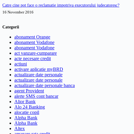
Catre cine pot face o reclamatie impotriva executorului judecatoresc?
16 November 2016
Categorii
abonament Orange
abonament Vodafone
abonament Vodafone
act vanzare-cumparare
acte necesare credit
actiuni
activare aplicatie myBRD
actualizare date personale
actualizare date personale
actualizare date personale banca
agent Provident
alerte SMS cont bancar
Alior Bank
Alo 24 Banking
alocatie copil
Alpha Bank
Alpha Bank
Altex
amanare rata credit