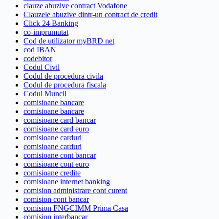
clauze abuzive contract Vodafone
Clauzele abuzive dintr-un contract de credit
Click 24 Banking
co-imprumutat
Cod de utilizator myBRD net
cod IBAN
codebitor
Codul Civil
Codul de procedura civila
Codul de procedura fiscala
Codul Muncii
comisioane bancare
comisioane bancare
comisioane card bancar
comisioane card euro
comisioane carduri
comisioane carduri
comisioane cont bancar
comisioane cont euro
comisioane credite
comisioane internet banking
comision administrare cont curent
comision cont bancar
comision FNGCIMM Prima Casa
comision interbancar