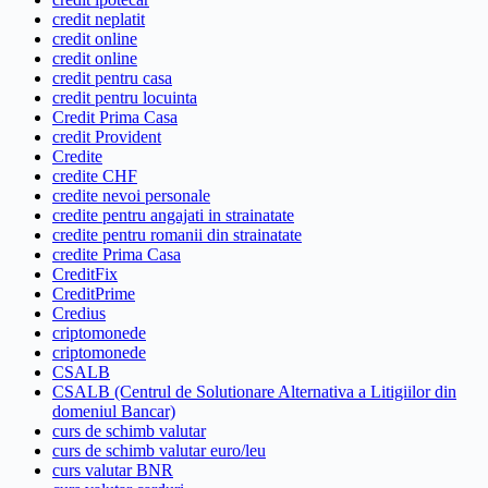
credit neplatit
credit online
credit online
credit pentru casa
credit pentru locuinta
Credit Prima Casa
credit Provident
Credite
credite CHF
credite nevoi personale
credite pentru angajati in strainatate
credite pentru romanii din strainatate
credite Prima Casa
CreditFix
CreditPrime
Credius
criptomonede
criptomonede
CSALB
CSALB (Centrul de Solutionare Alternativa a Litigiilor din
domeniul Bancar)
curs de schimb valutar
curs de schimb valutar euro/leu
curs valutar BNR