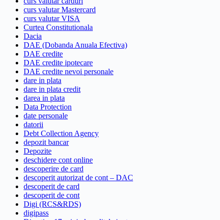
curs valutar carduri
curs valutar Mastercard
curs valutar VISA
Curtea Constitutionala
Dacia
DAE (Dobanda Anuala Efectiva)
DAE credite
DAE credite ipotecare
DAE credite nevoi personale
dare in plata
dare in plata credit
darea in plata
Data Protection
date personale
datorii
Debt Collection Agency
depozit bancar
Depozite
deschidere cont online
descoperire de card
descoperit autorizat de cont – DAC
descoperit de card
descoperit de cont
Digi (RCS&RDS)
digipass