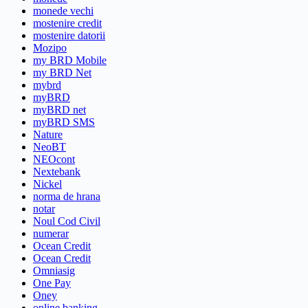
monede vechi
mostenire credit
mostenire datorii
Mozipo
my BRD Mobile
my BRD Net
mybrd
myBRD
myBRD net
myBRD SMS
Nature
NeoBT
NEOcont
Nextebank
Nickel
norma de hrana
notar
Noul Cod Civil
numerar
Ocean Credit
Ocean Credit
Omniasig
One Pay
Oney
online banking