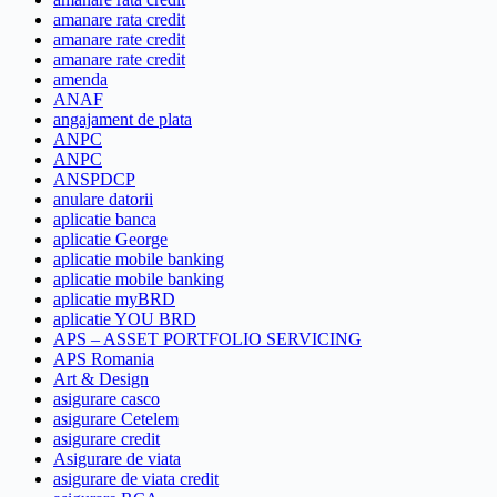
amanare rata credit
amanare rate credit
amanare rate credit
amenda
ANAF
angajament de plata
ANPC
ANPC
ANSPDCP
anulare datorii
aplicatie banca
aplicatie George
aplicatie mobile banking
aplicatie mobile banking
aplicatie myBRD
aplicatie YOU BRD
APS – ASSET PORTFOLIO SERVICING
APS Romania
Art & Design
asigurare casco
asigurare Cetelem
asigurare credit
Asigurare de viata
asigurare de viata credit