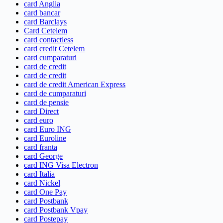
card Anglia
card bancar
card Barclays
Card Cetelem
card contactless
card credit Cetelem
card cumparaturi
card de credit
card de credit
card de credit American Express
card de cumparaturi
card de pensie
card Direct
card euro
card Euro ING
card Euroline
card franta
card George
card ING Visa Electron
card Italia
card Nickel
card One Pay
card Postbank
card Postbank Vpay
card Postepay