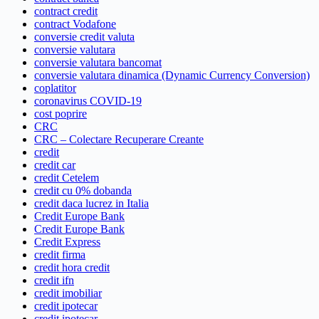
contract credit
contract Vodafone
conversie credit valuta
conversie valutara
conversie valutara bancomat
conversie valutara dinamica (Dynamic Currency Conversion)
coplatitor
coronavirus COVID-19
cost poprire
CRC
CRC – Colectare Recuperare Creante
credit
credit car
credit Cetelem
credit cu 0% dobanda
credit daca lucrez in Italia
Credit Europe Bank
Credit Europe Bank
Credit Express
credit firma
credit hora credit
credit ifn
credit imobiliar
credit ipotecar
credit ipotecar