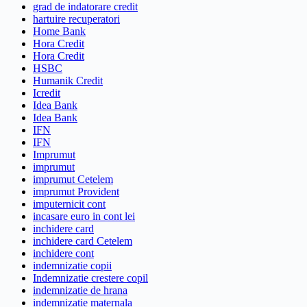
grad de indatorare credit
hartuire recuperatori
Home Bank
Hora Credit
Hora Credit
HSBC
Humanik Credit
Icredit
Idea Bank
Idea Bank
IFN
IFN
Imprumut
imprumut
imprumut Cetelem
imprumut Provident
imputernicit cont
incasare euro in cont lei
inchidere card
inchidere card Cetelem
inchidere cont
indemnizatie copii
Indemnizatie crestere copil
indemnizatie de hrana
indemnizatie maternala