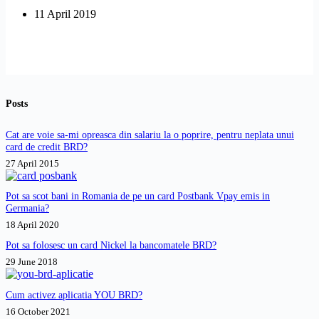
am
11 April 2019
net
nelimitat
in
roaming,
dar
apoi
m-
Posts
a
taxat
si
Cat are voie sa-mi opreasca din salariu la o poprire, pentru neplata unui
m-
card de credit BRD?
a
27 April 2015
executat
silit.
Ce
Pot sa scot bani in Romania de pe un card Postbank Vpay emis in
pot
Germania?
sa
18 April 2020
fac?
Pot sa folosesc un card Nickel la bancomatele BRD?
29 June 2018
Cum activez aplicatia YOU BRD?
16 October 2021