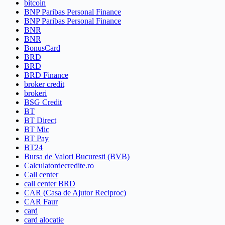
bitcoin
BNP Paribas Personal Finance
BNP Paribas Personal Finance
BNR
BNR
BonusCard
BRD
BRD
BRD Finance
broker credit
brokeri
BSG Credit
BT
BT Direct
BT Mic
BT Pay
BT24
Bursa de Valori Bucuresti (BVB)
Calculatordecredite.ro
Call center
call center BRD
CAR (Casa de Ajutor Reciproc)
CAR Faur
card
card alocatie