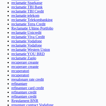
reclamatie Sparkasse
reclamatie TBI Bank
reclamatie TBI Credit
reclamatie telekom
reclamatie Telekombanking
reclamatie Terra Credit
Reclamatie Ultimo Portfolio
reclamatie Unicredit
reclamatie Viva Credit
reclamatie Vodafone
reclamatie Vodafone
reclamatie Western Union
reclamatie YOU BRD
reclamatie Zaplo
recuperare creante
recuperare creante
recuperatori
recuperatori
reesalonare rate credit
refinantare
refinantare card credit
refinantare credit
refinantare credit
Regulament BNR
renuntare contract Vodafone