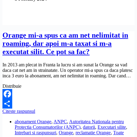
neplatita
la
Orange
de
peste
20
Orange mi-a spus ca am net nelimitat in
de
roaming, dar apoi m-a taxat si m-a
ani.
Ce
executat silit. Ce pot sa fac?
pot
sa
In 2013 am plecat in Franta la lucru si am sunat la Orange sa vad
fac?
daca cat net am in strainatate. Un operator mi-a spus ca daca platesc
inca 3 euro la abonament, am net nelimitat in roaming. Dar cand…
Distribuie
Facebook
Orange
Citeste raspunsul
Share
mi-
abonament Orange
,
ANPC
,
Autoritatea Nationala pentru
a
Protectia Consumatorilor (ANPC)
,
datorii
,
Executari silite
,
spus
Intrebari si raspunsuri
,
Orange
,
reclamatie Orange
,
Toate
ca