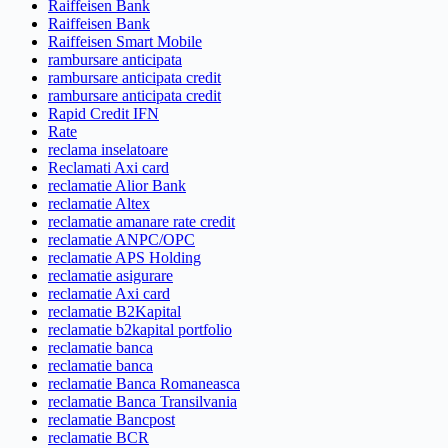
Raiffeisen Bank
Raiffeisen Bank
Raiffeisen Smart Mobile
rambursare anticipata
rambursare anticipata credit
rambursare anticipata credit
Rapid Credit IFN
Rate
reclama inselatoare
Reclamati Axi card
reclamatie Alior Bank
reclamatie Altex
reclamatie amanare rate credit
reclamatie ANPC/OPC
reclamatie APS Holding
reclamatie asigurare
reclamatie Axi card
reclamatie B2Kapital
reclamatie b2kapital portfolio
reclamatie banca
reclamatie banca
reclamatie Banca Romaneasca
reclamatie Banca Transilvania
reclamatie Bancpost
reclamatie BCR