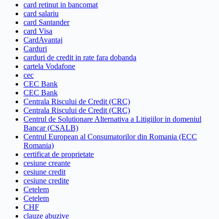
card retinut in bancomat
card salariu
card Santander
card Visa
CardAvantaj
Carduri
carduri de credit in rate fara dobanda
cartela Vodafone
cec
CEC Bank
CEC Bank
Centrala Riscului de Credit (CRC)
Centrala Riscului de Credit (CRC)
Centrul de Solutionare Alternativa a Litigiilor in domeniul
Bancar (CSALB)
Centrul European al Consumatorilor din Romania (ECC
Romania)
certificat de proprietate
cesiune creante
cesiune credit
cesiune credite
Cetelem
Cetelem
CHF
clauze abuzive