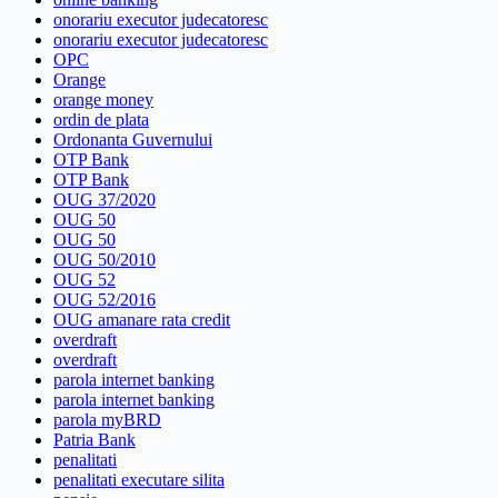
onorariu executor judecatoresc
onorariu executor judecatoresc
OPC
Orange
orange money
ordin de plata
Ordonanta Guvernului
OTP Bank
OTP Bank
OUG 37/2020
OUG 50
OUG 50
OUG 50/2010
OUG 52
OUG 52/2016
OUG amanare rata credit
overdraft
overdraft
parola internet banking
parola internet banking
parola myBRD
Patria Bank
penalitati
penalitati executare silita