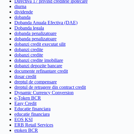
Directiva 17 privind creditele ipotecare
diurna
dividende
dobanda
Dobanda Anuala Efectiva (DAE)
Dobanda legala
dobanda penalizatoare
dobanda penalizatoare
dobanzi credit executat silit
dobanzi credite
dobanzi credite
dobanzi credite imobiliare
dobanzi depozite bancare
documente refinantare credit
dosar credit
dreptul de compensare
dreptul de retragere din contract credit
Dynamic Currency Conversion
e-Token BCR
Easy Credit
Educatie financiara
educatie financiara
EOS KSI
ERB Retail Services
etoken BCR