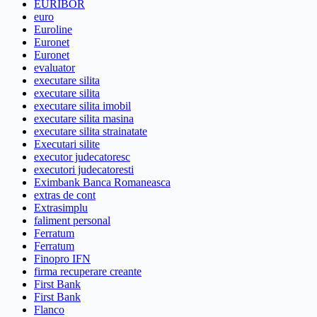
EURIBOR
euro
Euroline
Euronet
Euronet
evaluator
executare silita
executare silita
executare silita imobil
executare silita masina
executare silita strainatate
Executari silite
executor judecatoresc
executori judecatoresti
Eximbank Banca Romaneasca
extras de cont
Extrasimplu
faliment personal
Ferratum
Ferratum
Finopro IFN
firma recuperare creante
First Bank
First Bank
Flanco