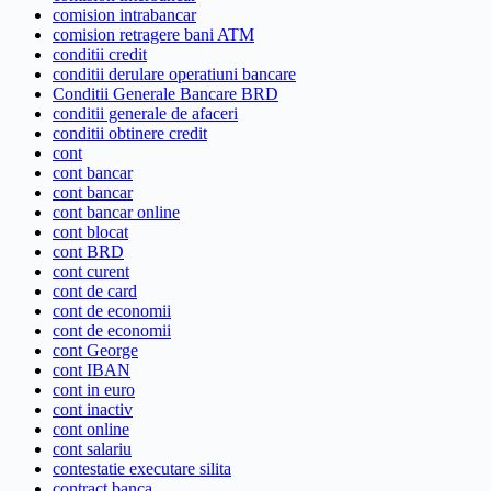
comision intrabancar
comision retragere bani ATM
conditii credit
conditii derulare operatiuni bancare
Conditii Generale Bancare BRD
conditii generale de afaceri
conditii obtinere credit
cont
cont bancar
cont bancar
cont bancar online
cont blocat
cont BRD
cont curent
cont de card
cont de economii
cont de economii
cont George
cont IBAN
cont in euro
cont inactiv
cont online
cont salariu
contestatie executare silita
contract banca