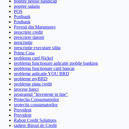
poprire pensie handicap
poprire salariu
POS
Postbank
Postbank
Povesti din Maramureș
prescriere credit
prescriere datorii
prescriptie
prescriptie executare silita
Prima Casa
problema card Nickel
problema functionare aplicatie mobile banking
problema functionare card bancar
probleme aplicatie YOU BRD
probleme myBRD
probleme plata credit
procese banci
programul "Investeste in tine"
Protectia Consumatorilor
protectia consumatorilor
Provident
Provident
Rabon Credit Solutions
radiere Biroul de Credit