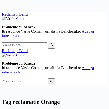
Skip
Reclamații Bănci
to
content
Probleme cu banca?
Iti raspunde Vasile Coman, jurnalist la Bancherul.ro
Adauga
intrebarea ta
Cauta
🔍
in
Reclamații Bănci
site
Probleme cu banca?
Iti raspunde Vasile Coman, jurnalist la Bancherul.ro
Adauga
intrebarea ta
Cauta
🔍
in
site
Tag
reclamatie Orange