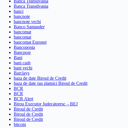
Banca Transilvania
Banca Transilvania
banci
bancnote
bancnote vechi
Banco Santander
bancomat
bancomat
bancomat Euronet
Bancoposta
Bancpost
Bani
bani cash
bani vechi
Barclays
baza de date Biroul de Credit
baza de date rau platnici Biroul de Credit
BCR
BCR
BCR Alert
Birou Executor Judecatoresc – BEJ
Biroul de Credit
Biroul de Credit
Biroul de Credit
bitcoin