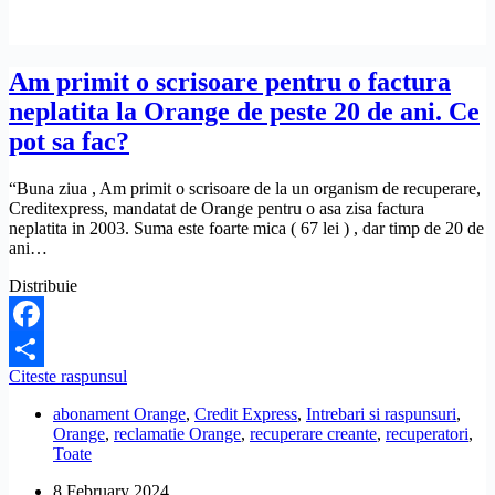
telefoane,
fără
acordul
meu.
Am primit o scrisoare pentru o factura
Ce
neplatita la Orange de peste 20 de ani. Ce
pot
să
pot sa fac?
fac?
“Buna ziua , Am primit o scrisoare de la un organism de recuperare,
Creditexpress, mandatat de Orange pentru o asa zisa factura
neplatita in 2003. Suma este foarte mica ( 67 lei ) , dar timp de 20 de
ani…
Distribuie
Facebook
Am
Citeste raspunsul
Share
primit
abonament Orange
,
Credit Express
,
Intrebari si raspunsuri
,
o
Orange
,
reclamatie Orange
,
recuperare creante
,
recuperatori
,
scrisoare
Toate
pentru
o
8 February 2024
factura