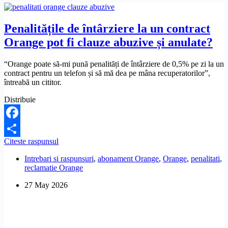
Penalitățile de întârziere la un contract
Orange pot fi clauze abuzive și anulate?
“Orange poate să-mi pună penalități de întârziere de 0,5% pe zi la un
contract pentru un telefon și să mă dea pe mâna recuperatorilor”,
întreabă un cititor.
Distribuie
Facebook
Penalitățile
Citeste raspunsul
Share
de
Intrebari si raspunsuri
,
abonament Orange
,
Orange
,
penalitati
,
întârziere
reclamatie Orange
la
un
27 May 2026
contract
Orange
pot
fi
clauze