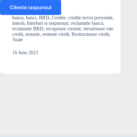
ani?
Citeste raspunsul
Ce
fac
banca
,
banci
,
BRD
,
Credite
,
credite nevoi personale
,
daca
datorii
,
Intrebari si raspunsuri
,
reclamatie banca
,
am
reclamatie BRD
,
recuperare creante
,
reesalonare rate
restante
credit
,
restante
,
restante credit
,
Restructurare credit
,
Toate
la
creditul
BRD?
16 June 2023