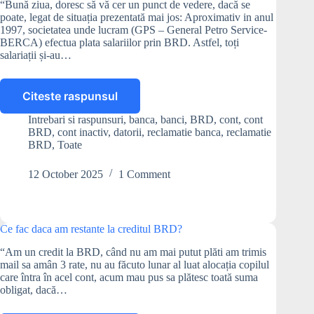
“Bună ziua, doresc să vă cer un punct de vedere, dacă se
poate, legat de situația prezentată mai jos: Aproximativ in anul
1997, societatea unde lucram (GPS – General Petro Service-
BERCA) efectua plata salariilor prin BRD. Astfel, toți
salariații și-au…
Citeste raspunsul
Este
posibil
Intrebari si raspunsuri
,
banca
,
banci
,
BRD
,
cont
,
cont
să
BRD
,
cont inactiv
,
datorii
,
reclamatie banca
,
reclamatie
am
BRD
,
Toate
o
datorie
12 October 2025
1 Comment
la
BRD
pentru
un
Ce fac daca am restante la creditul BRD?
cont
“Am un credit la BRD, când nu am mai putut plăti am trimis
închis
mail sa amân 3 rate, nu au făcuto lunar al luat alocația copilul
în
care întra în acel cont, acum mau pus sa plătesc toată suma
urmă
obligat, dacă…
cu
10