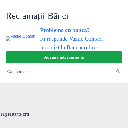
Skip
to
content
Reclamații Bănci
Probleme cu banca?
Iti raspunde Vasile Coman,
jurnalist la Bancherul.ro
Adauga intrebarea ta
🔍
Cauta
in
site
Tag
restante brd