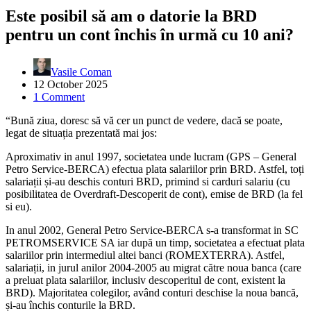
Este posibil să am o datorie la BRD
pentru un cont închis în urmă cu 10 ani?
Vasile Coman
12 October 2025
1 Comment
“Bună ziua, doresc să vă cer un punct de vedere, dacă se poate,
legat de situația prezentată mai jos:
Aproximativ in anul 1997, societatea unde lucram (GPS – General
Petro Service-BERCA) efectua plata salariilor prin BRD. Astfel, toți
salariații și-au deschis conturi BRD, primind si carduri salariu (cu
posibilitatea de Overdraft-Descoperit de cont), emise de BRD (la fel
si eu).
In anul 2002, General Petro Service-BERCA s-a transformat in SC
PETROMSERVICE SA iar după un timp, societatea a efectuat plata
salariilor prin intermediul altei banci (ROMEXTERRA). Astfel,
salariații, in jurul anilor 2004-2005 au migrat către noua banca (care
a preluat plata salariilor, inclusiv descoperitul de cont, existent la
BRD). Majoritatea colegilor, având conturi deschise la noua bancă,
și-au închis conturile la BRD.