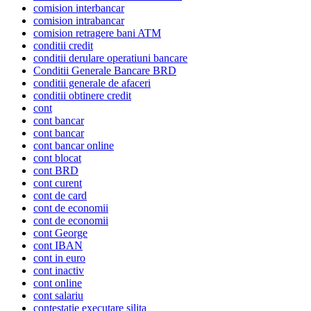
comision interbancar
comision intrabancar
comision retragere bani ATM
conditii credit
conditii derulare operatiuni bancare
Conditii Generale Bancare BRD
conditii generale de afaceri
conditii obtinere credit
cont
cont bancar
cont bancar
cont bancar online
cont blocat
cont BRD
cont curent
cont de card
cont de economii
cont de economii
cont George
cont IBAN
cont in euro
cont inactiv
cont online
cont salariu
contestatie executare silita