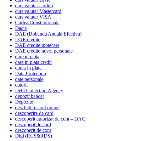
curs valutar carduri
curs valutar Mastercard
curs valutar VISA
Curtea Constitutionala
Dacia
DAE (Dobanda Anuala Efectiva)
DAE credite
DAE credite ipotecare
DAE credite nevoi personale
dare in plata
dare in plata credit
darea in plata
Data Protection
date personale
datorii
Debt Collection Agency
depozit bancar
Depozite
deschidere cont online
descoperire de card
descoperit autorizat de cont – DAC
descoperit de card
descoperit de cont
Digi (RCS&RDS)