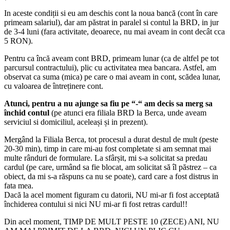
In aceste condiții si eu am deschis cont la noua bancă (cont în care
primeam salariul), dar am păstrat in paralel si contul la BRD, in jur
de 3-4 luni (fara activitate, deoarece, nu mai aveam in cont decât cca
5 RON).
Pentru ca încă aveam cont BRD, primeam lunar (ca de altfel pe tot
parcursul contractului), plic cu activitatea mea bancara. Astfel, am
observat ca suma (mica) pe care o mai aveam in cont, scădea lunar,
cu valoarea de întreținere cont.
Atunci, pentru a nu ajunge sa fiu pe “-“ am decis sa merg sa
închid contul
(pe atunci era filiala BRD la Berca, unde aveam
serviciul si domiciliul, aceleași și in prezent).
Mergând la Filiala Berca, tot procesul a durat destul de mult (peste
20-30 min), timp in care mi-au fost completate si am semnat mai
multe rânduri de formulare. La sfârșit, mi s-a solicitat sa predau
cardul (pe care, urmând sa fie blocat, am solicitat să îl păstrez – ca
obiect, da mi s-a răspuns ca nu se poate), card care a fost distrus in
fata mea.
Dacă la acel moment figuram cu datorii, NU mi-ar fi fost acceptată
închiderea contului si nici NU mi-ar fi fost retras cardul!!
Din acel moment, TIMP DE MULT PESTE 10 (ZECE) ANI, NU