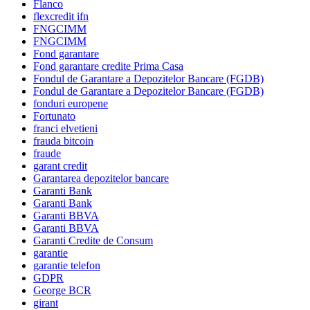
Flanco
flexcredit ifn
FNGCIMM
FNGCIMM
Fond garantare
Fond garantare credite Prima Casa
Fondul de Garantare a Depozitelor Bancare (FGDB)
Fondul de Garantare a Depozitelor Bancare (FGDB)
fonduri europene
Fortunato
franci elvetieni
frauda bitcoin
fraude
garant credit
Garantarea depozitelor bancare
Garanti Bank
Garanti Bank
Garanti BBVA
Garanti BBVA
Garanti Credite de Consum
garantie
garantie telefon
GDPR
George BCR
girant