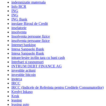
indemnizatie maternala
Info BCR
ING
ING
ING Bank
inrolare Biroul de Credit
inselatorie
insolventa
Insolventa persoane fizice
insolventa persoane fizice
Internet banking
Intesa Sanpaolo Bank
Intesa Sanpaolo Bank
intrare/iesire in/din tara cu bani cash
Intrebari si raspunsuri
INTRUM DEBT FINANCE AG
investitie actiuni
investitie bitcoin
ipoteca
IRCC
IRCC (Indicele de Referinta pentru Creditele Consumatorilor)
Kredyt Inkaso
Kruk
leasing
leasing auto