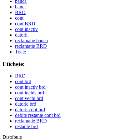
banca
banci
BRD
cont
cont BRD
cont inactiv
datorii
reclamatie banca
reclamatie BRD
Toate
Etichete:
BRD
cont brd
cont inactiv brd
cont inchis brd
cont vechi brd
datorie brd
datorii cont brd
debite restante cont brd
reclamatie BRD
restante brd
Distribuie