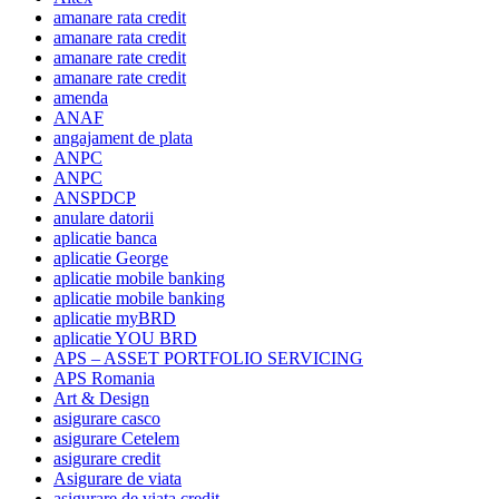
amanare rata credit
amanare rata credit
amanare rate credit
amanare rate credit
amenda
ANAF
angajament de plata
ANPC
ANPC
ANSPDCP
anulare datorii
aplicatie banca
aplicatie George
aplicatie mobile banking
aplicatie mobile banking
aplicatie myBRD
aplicatie YOU BRD
APS – ASSET PORTFOLIO SERVICING
APS Romania
Art & Design
asigurare casco
asigurare Cetelem
asigurare credit
Asigurare de viata
asigurare de viata credit