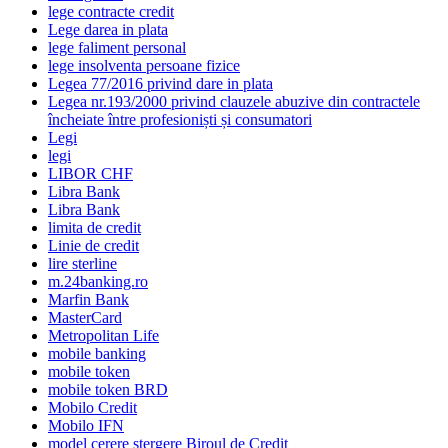
lege contracte credit
Lege darea in plata
lege faliment personal
lege insolventa persoane fizice
Legea 77/2016 privind dare in plata
Legea nr.193/2000 privind clauzele abuzive din contractele
încheiate între profesioniști și consumatori
Legi
legi
LIBOR CHF
Libra Bank
Libra Bank
limita de credit
Linie de credit
lire sterline
m.24banking.ro
Marfin Bank
MasterCard
Metropolitan Life
mobile banking
mobile token
mobile token BRD
Mobilo Credit
Mobilo IFN
model cerere stergere Biroul de Credit