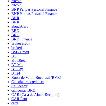
bitcoin
bitcoin
BNP Paribas Personal Finance
BNP Paribas Personal Finance
BNR
BNR
BonusCard
BRD
BRD
BRD Finance
broker credit
brokeri
BSG Credit
BT
BT Direct
BT Mic
BT Pay
BT24
Bursa de Valori Bucuresti (BVB)
Calculatordecredite.ro
Call center
call center BRD
CAR (Casa de Ajutor Reciproc)
CAR Faur
card