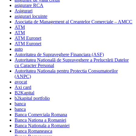
asigurare RCA
Asigurari
asigurari locuinte
Asociatia de Management al Creantelor Comerciale – AMCC
ATM
ATM
ATM Euronet
ATM Euronet
auto
Autoritatea de Supraveghere Financiara (ASF)
Autoritatea Naţională de Supraveghere a Prelucrării Datelor
cu Caracter Personal
Autoritatea Nationala pentru Protectia Consumatorilor
(ANPC)
avocat
Axi card
B2Kapital
b2kapital portfolio
banca
banca
Banca Comerciala Romana
Banca Nationa a Romaniei
Banca Nationala a Romaniei
Banca Romaneasca