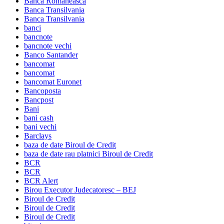
Banca Romaneasca
Banca Transilvania
Banca Transilvania
banci
bancnote
bancnote vechi
Banco Santander
bancomat
bancomat
bancomat Euronet
Bancoposta
Bancpost
Bani
bani cash
bani vechi
Barclays
baza de date Biroul de Credit
baza de date rau platnici Biroul de Credit
BCR
BCR
BCR Alert
Birou Executor Judecatoresc – BEJ
Biroul de Credit
Biroul de Credit
Biroul de Credit