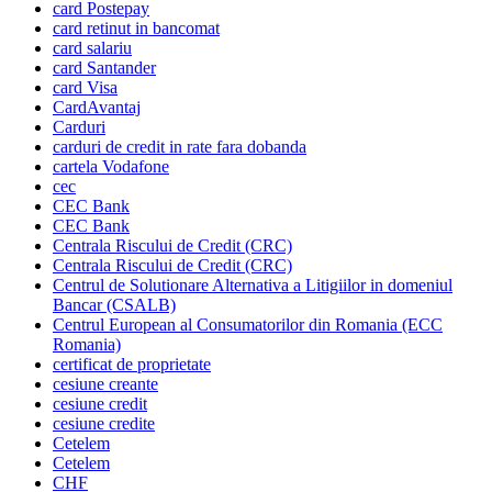
card Postepay
card retinut in bancomat
card salariu
card Santander
card Visa
CardAvantaj
Carduri
carduri de credit in rate fara dobanda
cartela Vodafone
cec
CEC Bank
CEC Bank
Centrala Riscului de Credit (CRC)
Centrala Riscului de Credit (CRC)
Centrul de Solutionare Alternativa a Litigiilor in domeniul
Bancar (CSALB)
Centrul European al Consumatorilor din Romania (ECC
Romania)
certificat de proprietate
cesiune creante
cesiune credit
cesiune credite
Cetelem
Cetelem
CHF