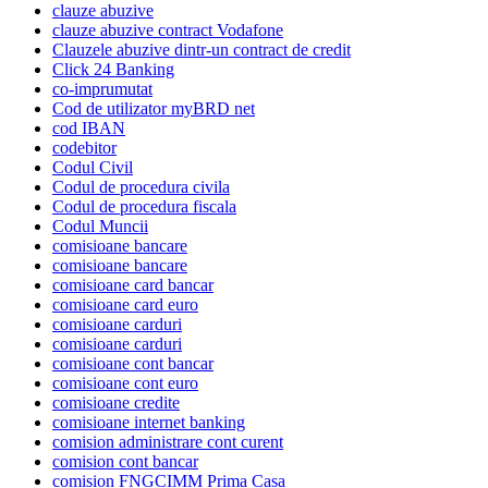
clauze abuzive
clauze abuzive contract Vodafone
Clauzele abuzive dintr-un contract de credit
Click 24 Banking
co-imprumutat
Cod de utilizator myBRD net
cod IBAN
codebitor
Codul Civil
Codul de procedura civila
Codul de procedura fiscala
Codul Muncii
comisioane bancare
comisioane bancare
comisioane card bancar
comisioane card euro
comisioane carduri
comisioane carduri
comisioane cont bancar
comisioane cont euro
comisioane credite
comisioane internet banking
comision administrare cont curent
comision cont bancar
comision FNGCIMM Prima Casa