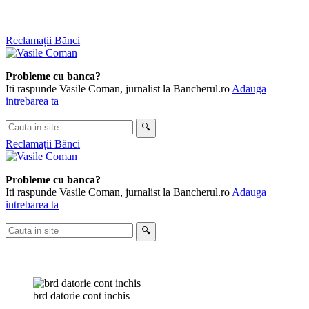
Skip
Reclamații Bănci
to
content
Probleme cu banca?
Iti raspunde Vasile Coman, jurnalist la Bancherul.ro
Adauga
intrebarea ta
Cauta
🔍
in
Reclamații Bănci
site
Probleme cu banca?
Iti raspunde Vasile Coman, jurnalist la Bancherul.ro
Adauga
intrebarea ta
Cauta
🔍
in
site
brd datorie cont inchis