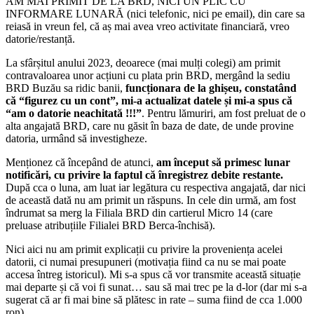
AM MAI PRIMIT DE LA BRD, NICI UN PLIC CU
INFORMARE LUNARĂ (nici telefonic, nici pe email), din care sa
reiasă in vreun fel, că aș mai avea vreo activitate financiară, vreo
datorie/restanță.
La sfârșitul anului 2023, deoarece (mai mulți colegi) am primit
contravaloarea unor acțiuni cu plata prin BRD, mergând la sediu
BRD Buzău sa ridic banii,
funcționara de la ghișeu, constatând
că “figurez cu un cont”, mi-a actualizat datele și mi-a spus că
“am o datorie neachitată !!!”
. Pentru lămuriri, am fost preluat de o
alta angajată BRD, care nu găsit în baza de date, de unde provine
datoria, urmând să investigheze.
Menționez că începând de atunci,
am început să primesc lunar
notificări, cu privire la faptul că înregistrez debite restante.
După cca o luna, am luat iar legătura cu respectiva angajată, dar nici
de această dată nu am primit un răspuns. In cele din urmă, am fost
îndrumat sa merg la Filiala BRD din cartierul Micro 14 (care
preluase atribuțiile Filialei BRD Berca-închisă).
Nici aici nu am primit explicații cu privire la proveniența acelei
datorii, ci numai presupuneri (motivația fiind ca nu se mai poate
accesa întreg istoricul). Mi s-a spus că vor transmite această situație
mai departe și că voi fi sunat… sau să mai trec pe la d-lor (dar mi s-a
sugerat că ar fi mai bine să plătesc in rate – suma fiind de cca 1.000
ron).