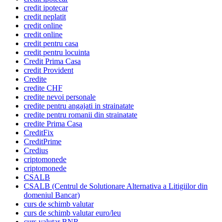
credit ipotecar
credit neplatit
credit online
credit online
credit pentru casa
credit pentru locuinta
Credit Prima Casa
credit Provident
Credite
credite CHF
credite nevoi personale
credite pentru angajati in strainatate
credite pentru romanii din strainatate
credite Prima Casa
CreditFix
CreditPrime
Credius
criptomonede
criptomonede
CSALB
CSALB (Centrul de Solutionare Alternativa a Litigiilor din
domeniul Bancar)
curs de schimb valutar
curs de schimb valutar euro/leu
curs valutar BNR