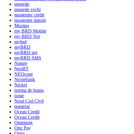
monede
monede vechi
mostenire credit
mostenire datorii
Mozipo
my BRD Mobile
my BRD Net
mybrd
myBRD
myBRD net
myBRD SMS
Nature
NeoBT
NEOcont
Nextebank
Nickel
norma de hrana
notar
Noul Cod Civil
numerar
Ocean Credit
Ocean Credit
Omniasig
One Pay
Oney