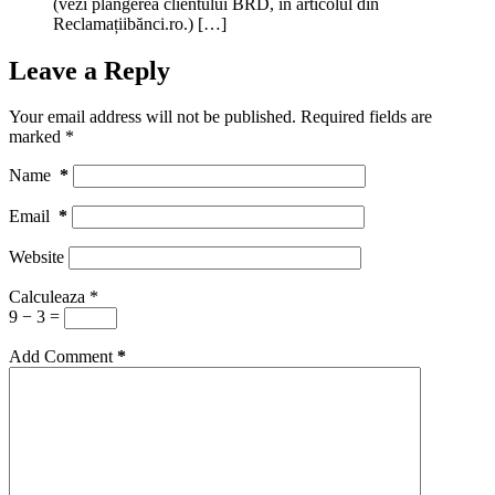
(vezi plângerea clientului BRD, în articolul din
Reclamațiibănci.ro.) […]
Leave a Reply
Your email address will not be published.
Required fields are
marked
*
Name
*
Email
*
Website
Calculeaza
*
9 − 3 =
Add Comment
*