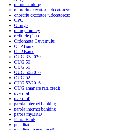
online banking
onorariu executor judecatoresc
onorariu executor judecatoresc
OPC
Orange
orange money
ordin de plata
Ordonanta Guvernului
OTP Bank
OTP Bank
OUG 37/2020
OUG 50
OUG 50
OUG 50/2010
OUG 52
OUG 52/2016
OUG amanare rata credit
overdraft
overdraft
parola internet banking
parola internet banking
parola myBRD
Patria Bank
penalitati
penalitati executare silita