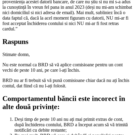
proveniența acestei datorii bancare, de care nu știu si nu mi s-a adus
la cunoștință în vreun fel pana in anul 2023 (deși nu mi-am schimbat
nici domiciliul si nici adresa de email). Mai mult, subliniez încă o
data faptul că, dacă la acel moment figuram cu datorii, NU mi-ar fi
fost acceptat închiderea contului si nici NU mi-ar fi fost retras
cardul.”
Raspuns
Stimate domn,
Nu este normal ca BRD să vă aplice comisioane pentru un cont
vechi de peste 10 ani, pe care l-ați închis.
BRD nu ar fi trebuit să vă pună comisioane chiar dacă nu ați închis
contul, dat fiind că nu l-ați folosit.
Comportamentul băncii este incorect în
alte două privințe:
Deși timp de peste 10 ani nu ați mai primit extras de cont,
după închiderea contului, BRD a început acum să vă trimită
notificări cu debite restante;