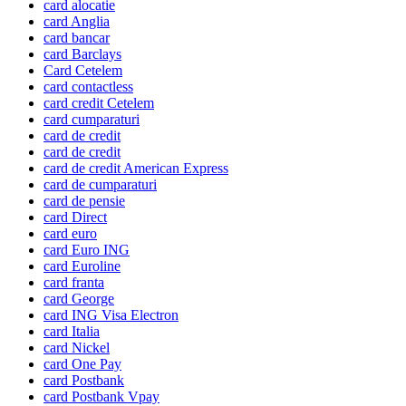
card alocatie
card Anglia
card bancar
card Barclays
Card Cetelem
card contactless
card credit Cetelem
card cumparaturi
card de credit
card de credit
card de credit American Express
card de cumparaturi
card de pensie
card Direct
card euro
card Euro ING
card Euroline
card franta
card George
card ING Visa Electron
card Italia
card Nickel
card One Pay
card Postbank
card Postbank Vpay