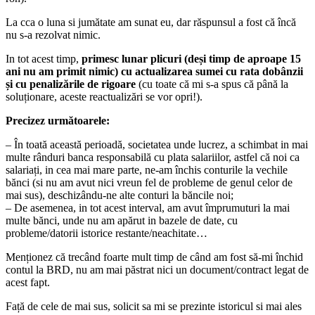
La cca o luna si jumătate am sunat eu, dar răspunsul a fost că încă
nu s-a rezolvat nimic.
In tot acest timp,
primesc lunar plicuri (deși timp de aproape 15
ani nu am primit nimic) cu actualizarea sumei cu rata dobânzii
și cu penalizările de rigoare
(cu toate că mi s-a spus că până la
soluționare, aceste reactualizări se vor opri!).
Precizez următoarele:
– În toată această perioadă, societatea unde lucrez, a schimbat in mai
multe rânduri banca responsabilă cu plata salariilor, astfel că noi ca
salariați, in cea mai mare parte, ne-am închis conturile la vechile
bănci (si nu am avut nici vreun fel de probleme de genul celor de
mai sus), deschizându-ne alte conturi la băncile noi;
– De asemenea, in tot acest interval, am avut împrumuturi la mai
multe bănci, unde nu am apărut in bazele de date, cu
probleme/datorii istorice restante/neachitate…
Menționez că trecând foarte mult timp de când am fost să-mi închid
contul la BRD, nu am mai păstrat nici un document/contract legat de
acest fapt.
Față de cele de mai sus, solicit sa mi se prezinte istoricul si mai ales