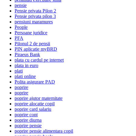
pensie
Pensie privata Pilon 2
Pensie privata pilon 3
pensiuni maramures
People
Persoane juridice
PFA
Pilonul 2 de pensii
PIN aplicatie myBRD
Piraeus Bank
plata cu cardul pe internet
plata in euro
plati
plati online
Polita asigurare PAD
poprire
poprire
poprire ajutor maternitate
poprire alocatie copil
poprire card salariu
poprire cont
poprire diurna
poprire pensie
poprire pensie alimentara copil