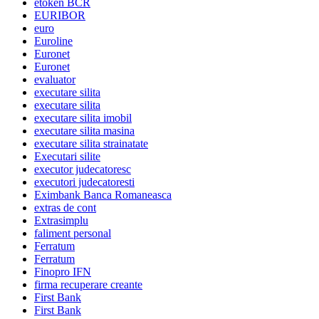
etoken BCR
EURIBOR
euro
Euroline
Euronet
Euronet
evaluator
executare silita
executare silita
executare silita imobil
executare silita masina
executare silita strainatate
Executari silite
executor judecatoresc
executori judecatoresti
Eximbank Banca Romaneasca
extras de cont
Extrasimplu
faliment personal
Ferratum
Ferratum
Finopro IFN
firma recuperare creante
First Bank
First Bank