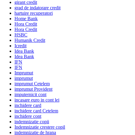
girant credit
grad de indatorare credit
hartuire recuperatori
Home Bank
Hora Credit
Hora Credit
HSBC
Humanik Credit
Icredit
Idea Bank
Idea Bank
IFN
IFN
Imprumut
imprumut
imprumut Cetelem
imprumut Provident
imputernicit cont
incasare euro in cont lei
inchidere card
inchidere card Cetelem
inchidere cont
indemnizatie copii
Indemnizatie crestere copil
indemnizatie de hrana