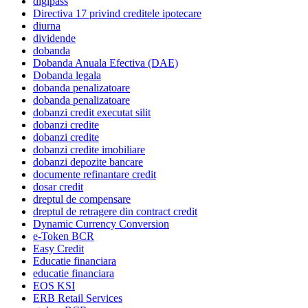
digipass
Directiva 17 privind creditele ipotecare
diurna
dividende
dobanda
Dobanda Anuala Efectiva (DAE)
Dobanda legala
dobanda penalizatoare
dobanda penalizatoare
dobanzi credit executat silit
dobanzi credite
dobanzi credite
dobanzi credite imobiliare
dobanzi depozite bancare
documente refinantare credit
dosar credit
dreptul de compensare
dreptul de retragere din contract credit
Dynamic Currency Conversion
e-Token BCR
Easy Credit
Educatie financiara
educatie financiara
EOS KSI
ERB Retail Services