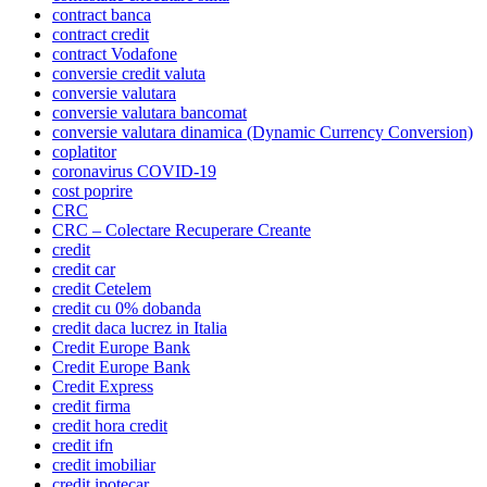
contract banca
contract credit
contract Vodafone
conversie credit valuta
conversie valutara
conversie valutara bancomat
conversie valutara dinamica (Dynamic Currency Conversion)
coplatitor
coronavirus COVID-19
cost poprire
CRC
CRC – Colectare Recuperare Creante
credit
credit car
credit Cetelem
credit cu 0% dobanda
credit daca lucrez in Italia
Credit Europe Bank
Credit Europe Bank
Credit Express
credit firma
credit hora credit
credit ifn
credit imobiliar
credit ipotecar