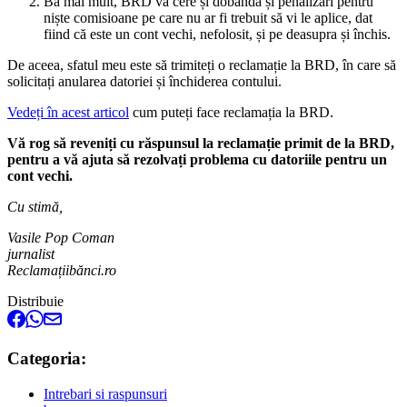
Ba mai mult, BRD vă cere și dobândă și penalizări pentru
niște comisioane pe care nu ar fi trebuit să vi le aplice, dat
fiind că este un cont vechi, nefolosit, și pe deasupra și închis.
De aceea, sfatul meu este să trimiteți o reclamație la BRD, în care să
solicitați anularea datoriei și închiderea contului.
Vedeți în acest articol
cum puteți face reclamația la BRD.
Vă rog să reveniți cu răspunsul la reclamație primit de la BRD,
pentru a vă ajuta să rezolvați problema cu datoriile pentru un
cont vechi.
Cu stimă,
Vasile Pop Coman
jurnalist
Reclamațiibănci.ro
Distribuie
Categoria:
Intrebari si raspunsuri