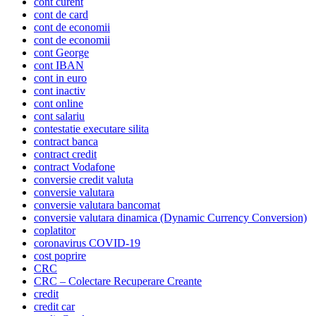
cont curent
cont de card
cont de economii
cont de economii
cont George
cont IBAN
cont in euro
cont inactiv
cont online
cont salariu
contestatie executare silita
contract banca
contract credit
contract Vodafone
conversie credit valuta
conversie valutara
conversie valutara bancomat
conversie valutara dinamica (Dynamic Currency Conversion)
coplatitor
coronavirus COVID-19
cost poprire
CRC
CRC – Colectare Recuperare Creante
credit
credit car