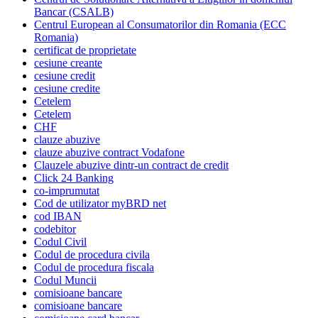
Bancar (CSALB)
Centrul European al Consumatorilor din Romania (ECC
Romania)
certificat de proprietate
cesiune creante
cesiune credit
cesiune credite
Cetelem
Cetelem
CHF
clauze abuzive
clauze abuzive contract Vodafone
Clauzele abuzive dintr-un contract de credit
Click 24 Banking
co-imprumutat
Cod de utilizator myBRD net
cod IBAN
codebitor
Codul Civil
Codul de procedura civila
Codul de procedura fiscala
Codul Muncii
comisioane bancare
comisioane bancare