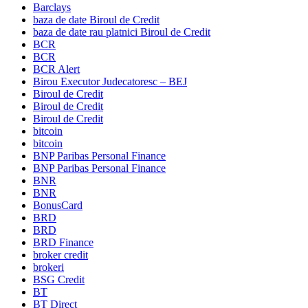
Barclays
baza de date Biroul de Credit
baza de date rau platnici Biroul de Credit
BCR
BCR
BCR Alert
Birou Executor Judecatoresc – BEJ
Biroul de Credit
Biroul de Credit
Biroul de Credit
bitcoin
bitcoin
BNP Paribas Personal Finance
BNP Paribas Personal Finance
BNR
BNR
BonusCard
BRD
BRD
BRD Finance
broker credit
brokeri
BSG Credit
BT
BT Direct