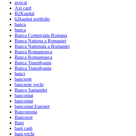
avocat
Axi card
B2Kapital
b2kapital portfolio
banca
banca
Banca Comerciala Romana
Banca Nationa a Romaniei
Banca Nationala a Romaniei
Banca Romaneasca
Banca Romaneasca
Banca Transilvania
Banca Transilvania
banci
bancnote
bancnote vechi
Banco Santander
bancomat
bancomat
bancomat Euronet
Bancoposta
Bancpost
Bani
bani cash
bani vechi