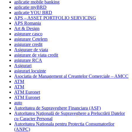
aplicatie mobile banking
aplicatie myBRD
aplicatie YOU BRD
APS – ASSET PORTFOLIO SERVICING
APS Romania
Art & Design
asigurare casco
asigurare Cetelem
asigurare credit
Asigurare de viata
asigurare de viata credit
asigurare RCA
Asigurari
asigurari locuinte
Asociatia de Management al Creantelor Comerciale – AMCC
ATM
ATM
ATM Euronet
ATM Euronet
auto
Autoritatea de Supraveghere Financiara (ASF)
Autoritatea Naţională de Supraveghere a Prelucrării Datelor
cu Caracter Personal
Autoritatea Nationala pentru Protectia Consumatorilor
(ANPC)