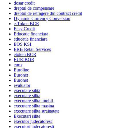
dosar credit
dreptul de compensare
dreptul de retragere din contract credit
Dynamic Currency Conversion
e-Token BCR
Easy Credit
Educatie financiara
educatie financiara
EOS KSI
ERB Retail Services
etoken BCR
EURIBOR
euro
Euroline
Euronet
Euronet
evaluator
executare silita
executare silita
executare silita imobil
executare silita masina
executare silita strainatate
Executari silite
executor judecatoresc
executori judecatoresti