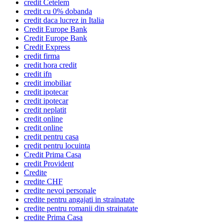
credit Cetelem
credit cu 0% dobanda
credit daca lucrez in Italia
Credit Europe Bank
Credit Europe Bank
Credit Express
credit firma
credit hora credit
credit ifn
credit imobiliar
credit ipotecar
credit ipotecar
credit neplatit
credit online
credit online
credit pentru casa
credit pentru locuinta
Credit Prima Casa
credit Provident
Credite
credite CHF
credite nevoi personale
credite pentru angajati in strainatate
credite pentru romanii din strainatate
credite Prima Casa