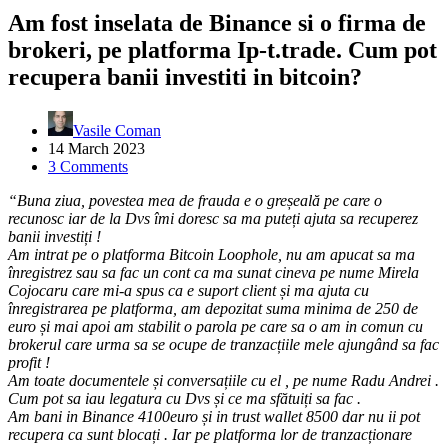
Am fost inselata de Binance si o firma de
brokeri, pe platforma Ip-t.trade. Cum pot
recupera banii investiti in bitcoin?
Vasile Coman
14 March 2023
3 Comments
“Buna ziua, povestea mea de frauda e o greșeală pe care o
recunosc iar de la Dvs îmi doresc sa ma puteți ajuta sa recuperez
banii investiți !
Am intrat pe o platforma Bitcoin Loophole, nu am apucat sa ma
înregistrez sau sa fac un cont ca ma sunat cineva pe nume Mirela
Cojocaru care mi-a spus ca e suport client și ma ajuta cu
înregistrarea pe platforma, am depozitat suma minima de 250 de
euro și mai apoi am stabilit o parola pe care sa o am in comun cu
brokerul care urma sa se ocupe de tranzacțiile mele ajungând sa fac
profit !
Am toate documentele și conversațiile cu el , pe nume Radu Andrei .
Cum pot sa iau legatura cu Dvs și ce ma sfătuiți sa fac .
Am bani in Binance 4100euro și in trust wallet 8500 dar nu ii pot
recupera ca sunt blocați . Iar pe platforma lor de tranzacționare