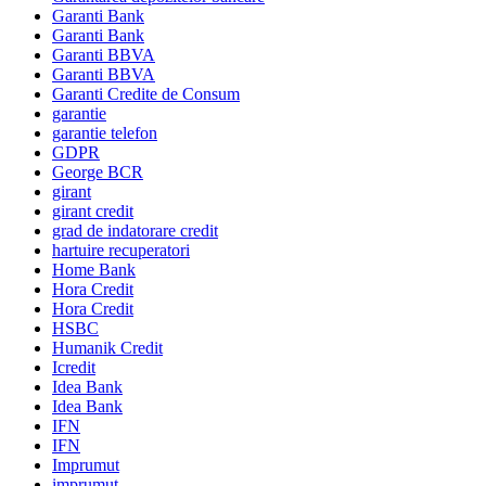
Garanti Bank
Garanti Bank
Garanti BBVA
Garanti BBVA
Garanti Credite de Consum
garantie
garantie telefon
GDPR
George BCR
girant
girant credit
grad de indatorare credit
hartuire recuperatori
Home Bank
Hora Credit
Hora Credit
HSBC
Humanik Credit
Icredit
Idea Bank
Idea Bank
IFN
IFN
Imprumut
imprumut