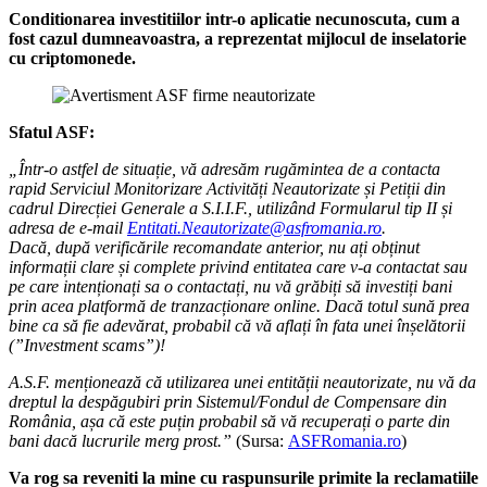
Conditionarea investitiilor intr-o aplicatie necunoscuta, cum a
fost cazul dumneavoastra, a reprezentat mijlocul de inselatorie
cu criptomonede.
Sfatul ASF:
„Într-o astfel de situație, vă adresăm rugămintea de a contacta
rapid Serviciul Monitorizare Activități Neautorizate și Petiții din
cadrul Direcției Generale a S.I.I.F., utilizând Formularul tip II și
adresa de e-mail
Entitati.Neautorizate@asfromania.ro
.
Dacă, după verificările recomandate anterior, nu ați obținut
informații clare și complete privind entitatea care v-a contactat sau
pe care intenționați sa o contactați, nu vă grăbiți să investiți bani
prin acea platformă de tranzacționare online. Dacă totul sună prea
bine ca să fie adevărat, probabil că vă aflați în fata unei înșelătorii
(”Investment scams”)!
A.S.F. menționează că utilizarea unei entității neautorizate, nu vă da
dreptul la despăgubiri prin Sistemul/Fondul de Compensare din
România, așa că este puțin probabil să vă recuperați o parte din
bani dacă lucrurile merg prost.”
(Sursa:
ASFRomania.ro
)
Va rog sa reveniti la mine cu raspunsurile primite la reclamatiile