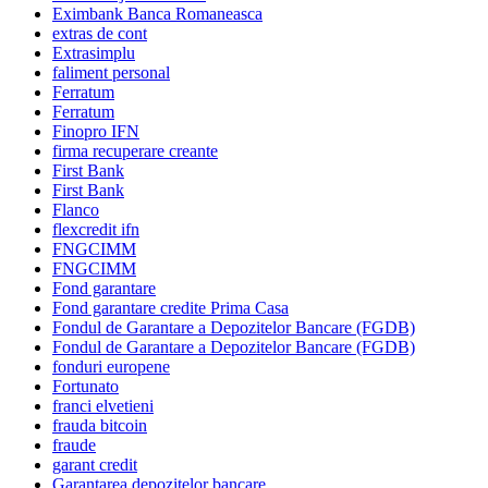
Eximbank Banca Romaneasca
extras de cont
Extrasimplu
faliment personal
Ferratum
Ferratum
Finopro IFN
firma recuperare creante
First Bank
First Bank
Flanco
flexcredit ifn
FNGCIMM
FNGCIMM
Fond garantare
Fond garantare credite Prima Casa
Fondul de Garantare a Depozitelor Bancare (FGDB)
Fondul de Garantare a Depozitelor Bancare (FGDB)
fonduri europene
Fortunato
franci elvetieni
frauda bitcoin
fraude
garant credit
Garantarea depozitelor bancare