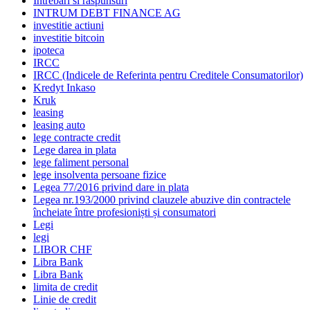
Intrebari si raspunsuri
INTRUM DEBT FINANCE AG
investitie actiuni
investitie bitcoin
ipoteca
IRCC
IRCC (Indicele de Referinta pentru Creditele Consumatorilor)
Kredyt Inkaso
Kruk
leasing
leasing auto
lege contracte credit
Lege darea in plata
lege faliment personal
lege insolventa persoane fizice
Legea 77/2016 privind dare in plata
Legea nr.193/2000 privind clauzele abuzive din contractele
încheiate între profesioniști și consumatori
Legi
legi
LIBOR CHF
Libra Bank
Libra Bank
limita de credit
Linie de credit