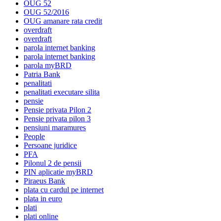
OUG 52
OUG 52/2016
OUG amanare rata credit
overdraft
overdraft
parola internet banking
parola internet banking
parola myBRD
Patria Bank
penalitati
penalitati executare silita
pensie
Pensie privata Pilon 2
Pensie privata pilon 3
pensiuni maramures
People
Persoane juridice
PFA
Pilonul 2 de pensii
PIN aplicatie myBRD
Piraeus Bank
plata cu cardul pe internet
plata in euro
plati
plati online