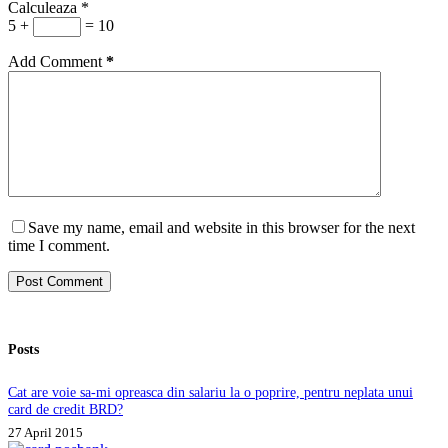
Calculeaza
*
5 +
= 10
Add Comment
*
Save my name, email and website in this browser for the next
time I comment.
Post Comment
Posts
Cat are voie sa-mi opreasca din salariu la o poprire, pentru neplata unui
card de credit BRD?
27 April 2015