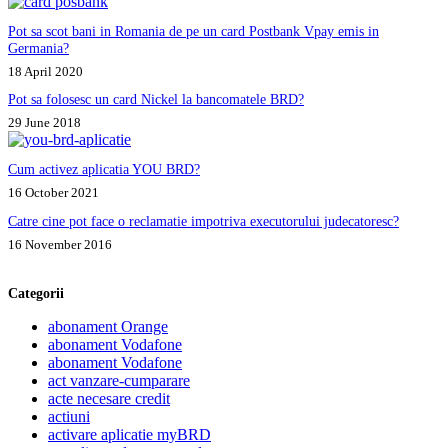
Pot sa scot bani in Romania de pe un card Postbank Vpay emis in
Germania?
18 April 2020
Pot sa folosesc un card Nickel la bancomatele BRD?
29 June 2018
Cum activez aplicatia YOU BRD?
16 October 2021
Catre cine pot face o reclamatie impotriva executorului judecatoresc?
16 November 2016
Categorii
abonament Orange
abonament Vodafone
abonament Vodafone
act vanzare-cumparare
acte necesare credit
actiuni
activare aplicatie myBRD