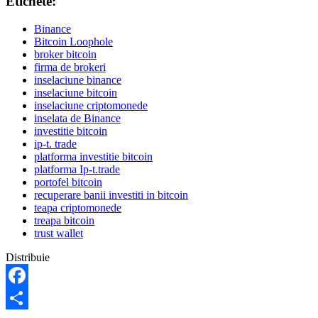
Etichete:
Binance
Bitcoin Loophole
broker bitcoin
firma de brokeri
inselaciune binance
inselaciune bitcoin
inselaciune criptomonede
inselata de Binance
investitie bitcoin
ip-t. trade
platforma investitie bitcoin
platforma Ip-t.trade
portofel bitcoin
recuperare banii investiti in bitcoin
teapa criptomonede
treapa bitcoin
trust wallet
Distribuie
Facebook