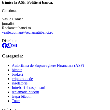
trimise la ASF, Politie si banca.
Cu stima,
Vasile Coman
jurnalist
Reclamatiibanci.ro
vasile.coman@reclamatiibanci.ro
Distribuie
Categoria:
Autoritatea de Supraveghere Financiara (ASF)
bitcoin
brokeri
criptomonede
inselatorie
Intrebari si raspunsuri
reclamatie bitcoin
teapa bitcoin
Toate