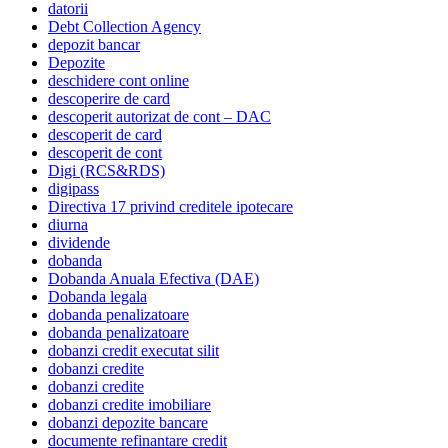
datorii
Debt Collection Agency
depozit bancar
Depozite
deschidere cont online
descoperire de card
descoperit autorizat de cont – DAC
descoperit de card
descoperit de cont
Digi (RCS&RDS)
digipass
Directiva 17 privind creditele ipotecare
diurna
dividende
dobanda
Dobanda Anuala Efectiva (DAE)
Dobanda legala
dobanda penalizatoare
dobanda penalizatoare
dobanzi credit executat silit
dobanzi credite
dobanzi credite
dobanzi credite imobiliare
dobanzi depozite bancare
documente refinantare credit