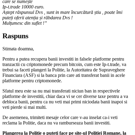
care se numește
Ip-t.trade 10000 euro.
Aștept răspunsul Dvs , sunt in mare încurcătură știu , poate îmi
puteți oferii atenția și răbdarea Dvs !
Mulțumesc din suflet !”
Raspuns
Stimata doamna,
Pentru a putea recupera banii investiti in falsele platforme pentru
tranzactii cu criptomonede precum bitcoin, cum este Ip-t.trade, va
trebui sa faceti plangeri la Politie, la Autoritatea de Supraveghere
Financiara (ASF) si la banca prin care ati transferat banii in acele
platforme pentru criptomonede.
Sfatul meu este sa nu mai transferati niciun ban in respectivele
platforme de investitii, chiar daca vi se cer diverse taxe pentru a va
debloca banii, pentru ca nu veti mai primi niciodata banii inapoi si
veti pierde si mai multi.
De asemenea, trimiteti mesaje celor care v-au inselat ca-i veti
reclama la Politie, daca nu va ramburseaza banii investiti.
Plangerea la Politie o puteti face pe site-ul Politiei Romane, la