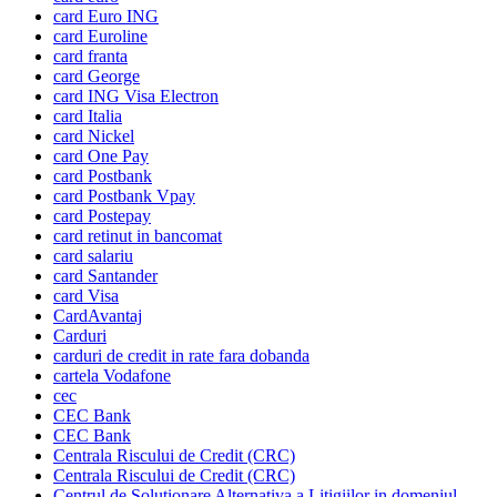
card Euro ING
card Euroline
card franta
card George
card ING Visa Electron
card Italia
card Nickel
card One Pay
card Postbank
card Postbank Vpay
card Postepay
card retinut in bancomat
card salariu
card Santander
card Visa
CardAvantaj
Carduri
carduri de credit in rate fara dobanda
cartela Vodafone
cec
CEC Bank
CEC Bank
Centrala Riscului de Credit (CRC)
Centrala Riscului de Credit (CRC)
Centrul de Solutionare Alternativa a Litigiilor in domeniul