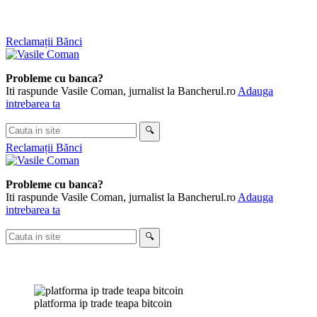
Skip
Reclamații Bănci
to
content
Probleme cu banca?
Iti raspunde Vasile Coman, jurnalist la Bancherul.ro
Adauga
intrebarea ta
Cauta
🔍
in
Reclamații Bănci
site
Probleme cu banca?
Iti raspunde Vasile Coman, jurnalist la Bancherul.ro
Adauga
intrebarea ta
Cauta
🔍
in
site
platforma ip trade teapa bitcoin