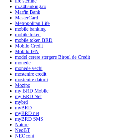
lire sterline
m.24banking.ro
Marfin Bank
MasterCard
Metropolitan Life
mobile banking
mobile token
mobile token BRD
Mobilo Credit
Mobilo IFN
model cerere stergere Biroul de Credit
monede
monede vechi
mostenire credit
mostenire datorii
Mozipo
my BRD Mobile
my BRD Net
mybrd
myBRD
myBRD net
myBRD SMS
Nature
NeoBT
NEOcont