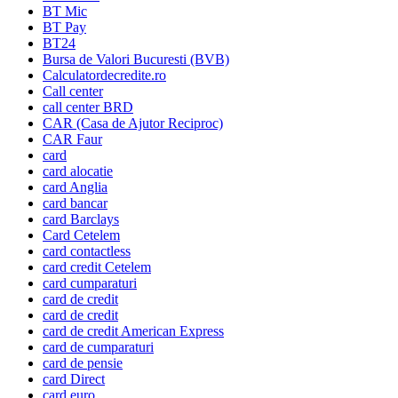
BT Mic
BT Pay
BT24
Bursa de Valori Bucuresti (BVB)
Calculatordecredite.ro
Call center
call center BRD
CAR (Casa de Ajutor Reciproc)
CAR Faur
card
card alocatie
card Anglia
card bancar
card Barclays
Card Cetelem
card contactless
card credit Cetelem
card cumparaturi
card de credit
card de credit
card de credit American Express
card de cumparaturi
card de pensie
card Direct
card euro