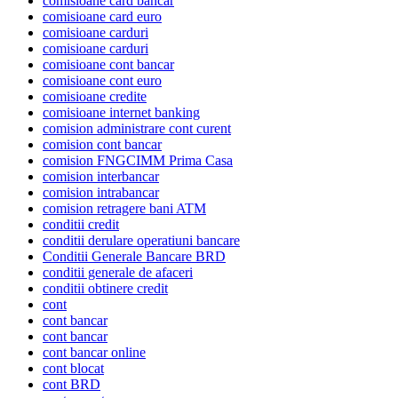
comisioane card bancar
comisioane card euro
comisioane carduri
comisioane carduri
comisioane cont bancar
comisioane cont euro
comisioane credite
comisioane internet banking
comision administrare cont curent
comision cont bancar
comision FNGCIMM Prima Casa
comision interbancar
comision intrabancar
comision retragere bani ATM
conditii credit
conditii derulare operatiuni bancare
Conditii Generale Bancare BRD
conditii generale de afaceri
conditii obtinere credit
cont
cont bancar
cont bancar
cont bancar online
cont blocat
cont BRD