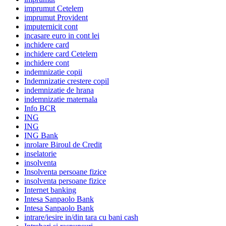
imprumut Cetelem
imprumut Provident
imputernicit cont
incasare euro in cont lei
inchidere card
inchidere card Cetelem
inchidere cont
indemnizatie copii
Indemnizatie crestere copil
indemnizatie de hrana
indemnizatie maternala
Info BCR
ING
ING
ING Bank
inrolare Biroul de Credit
inselatorie
insolventa
Insolventa persoane fizice
insolventa persoane fizice
Internet banking
Intesa Sanpaolo Bank
Intesa Sanpaolo Bank
intrare/iesire in/din tara cu bani cash