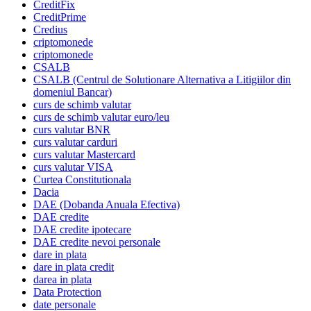
CreditFix
CreditPrime
Credius
criptomonede
criptomonede
CSALB
CSALB (Centrul de Solutionare Alternativa a Litigiilor din
domeniul Bancar)
curs de schimb valutar
curs de schimb valutar euro/leu
curs valutar BNR
curs valutar carduri
curs valutar Mastercard
curs valutar VISA
Curtea Constitutionala
Dacia
DAE (Dobanda Anuala Efectiva)
DAE credite
DAE credite ipotecare
DAE credite nevoi personale
dare in plata
dare in plata credit
darea in plata
Data Protection
date personale