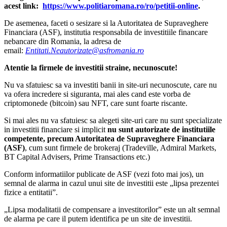
acest link:
https://www.politiaromana.ro/ro/petitii-online
.
De asemenea, faceti o sesizare si la Autoritatea de Supraveghere
Financiara (ASF), institutia responsabila de investitiile financare
nebancare din Romania, la adresa de
email:
Entitati.Neautorizate@asfromania.ro
Atentie la firmele de investitii straine, necunoscute!
Nu va sfatuiesc sa va investiti banii in site-uri necunoscute, care nu
va ofera incredere si siguranta, mai ales cand este vorba de
criptomonede (bitcoin) sau NFT, care sunt foarte riscante.
Si mai ales nu va sfatuiesc sa alegeti site-uri care nu sunt specializate
in investitii financiare si implicit
nu sunt autorizate de institutiile
competente, precum Autoritatea de Supraveghere Financiara
(ASF)
, cum sunt firmele de brokeraj (Tradeville, Admiral Markets,
BT Capital Advisers, Prime Transactions etc.)
Conform informatiilor publicate de ASF (vezi foto mai jos), un
semnal de alarma in cazul unui site de investitii este „lipsa prezentei
fizice a entitatii”.
„Lipsa modalitatii de compensare a investitorilor” este un alt semnal
de alarma pe care il putem identifica pe un site de investitii.