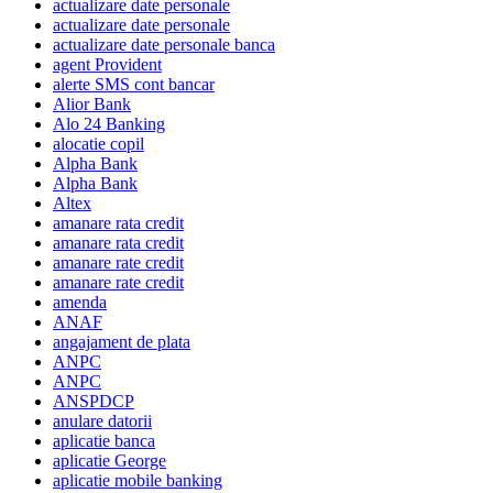
actualizare date personale
actualizare date personale
actualizare date personale banca
agent Provident
alerte SMS cont bancar
Alior Bank
Alo 24 Banking
alocatie copil
Alpha Bank
Alpha Bank
Altex
amanare rata credit
amanare rata credit
amanare rate credit
amanare rate credit
amenda
ANAF
angajament de plata
ANPC
ANPC
ANSPDCP
anulare datorii
aplicatie banca
aplicatie George
aplicatie mobile banking