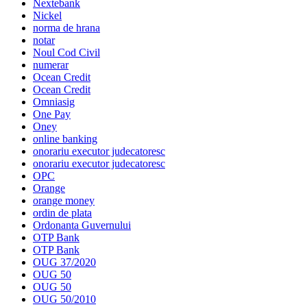
Nextebank
Nickel
norma de hrana
notar
Noul Cod Civil
numerar
Ocean Credit
Ocean Credit
Omniasig
One Pay
Oney
online banking
onorariu executor judecatoresc
onorariu executor judecatoresc
OPC
Orange
orange money
ordin de plata
Ordonanta Guvernului
OTP Bank
OTP Bank
OUG 37/2020
OUG 50
OUG 50
OUG 50/2010