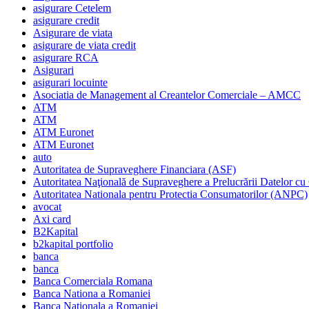
asigurare Cetelem
asigurare credit
Asigurare de viata
asigurare de viata credit
asigurare RCA
Asigurari
asigurari locuinte
Asociatia de Management al Creantelor Comerciale – AMCC
ATM
ATM
ATM Euronet
ATM Euronet
auto
Autoritatea de Supraveghere Financiara (ASF)
Autoritatea Naţională de Supraveghere a Prelucrării Datelor cu
Autoritatea Nationala pentru Protectia Consumatorilor (ANPC)
avocat
Axi card
B2Kapital
b2kapital portfolio
banca
banca
Banca Comerciala Romana
Banca Nationa a Romaniei
Banca Nationala a Romaniei