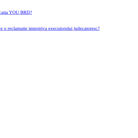
icatia YOU BRD?
ce o reclamatie impotriva executorului judecatoresc?