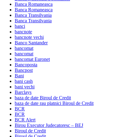
Banca Romaneasca
Banca Romaneasca
Banca Transilvania
Banca Transilvania
banci
bancnote
bancnote vechi
Banco Santander
bancomat
bancomat
bancomat Euronet
Bancoposta
Bancpost
Bani
bani cash
bani vechi
Barclays
baza de date Biroul de Credit
baza de date rau platnici Biroul de Credit
BCR
BCR
BCR Alert
Birou Executor Judecatoresc – BEJ
Biroul de Credit
Biroul de Credit