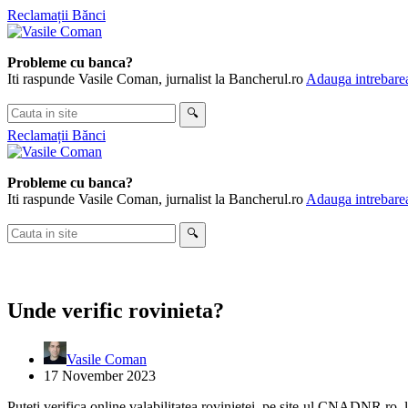
Skip
Reclamații Bănci
to
content
Probleme cu banca?
Iti raspunde Vasile Coman, jurnalist la Bancherul.ro
Adauga intrebarea
Cauta
🔍
in
Reclamații Bănci
site
Probleme cu banca?
Iti raspunde Vasile Coman, jurnalist la Bancherul.ro
Adauga intrebarea
Cauta
🔍
in
site
Unde verific rovinieta?
Vasile Coman
17 November 2023
Puteti verifica online valabilitatea rovinietei, pe site-ul CNADNR.ro, l