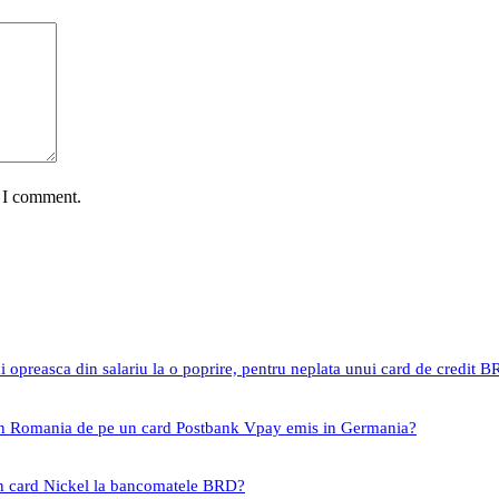
e I comment.
i opreasca din salariu la o poprire, pentru neplata unui card de credit 
 in Romania de pe un card Postbank Vpay emis in Germania?
un card Nickel la bancomatele BRD?