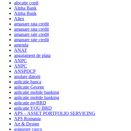
alocatie copil
Alpha Bank
Alpha Bank
Altex
amanare rata credit
amanare rata credit
amanare rate credit
amanare rate credit
amenda
ANAF
angajament de plata
ANPC
ANPC
ANSPDCP
anulare datorii
aplicatie banca
aplicatie George
aplicatie mobile banking
aplicatie mobile banking
aplicatie myBRD
aplicatie YOU BRD
APS – ASSET PORTFOLIO SERVICING
APS Romania
Art & Design
asigurare casco