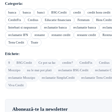
Categoria:
banca
banca
banci
BSG Credit
credit
credit hora credit
CreditFix
Credius
Educatie financiara
Ferratum
Hora Credit
Intrebari si raspunsuri
reclamatie banca
reclamatie banca
reclam
reclamatie IFN
restante
restante credit
restante credit
Restruc
Terra Credit
Toate
Etichete:
9
BSG Credit
Ce pot sa fac
credite?
CreditFix
Credius
Mozzipo
nu le mai pot plati
reclamatie BSG Credit
reclamatie C
reclamatie Mozzipo
reclamatie SimpluCredit
reclamatie Terra Credit
Viva Credit
Abonează-te la newsletter