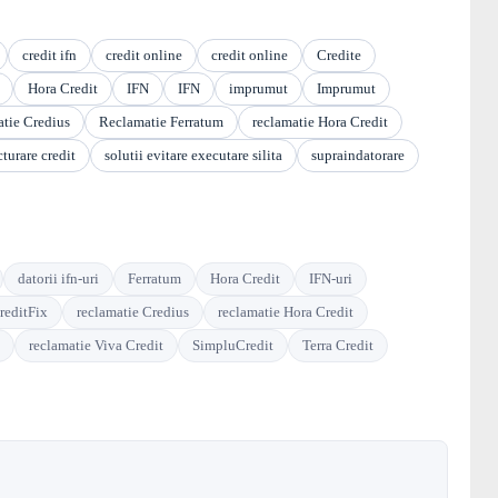
credit ifn
credit online
credit online
Credite
Hora Credit
IFN
IFN
imprumut
Imprumut
atie Credius
Reclamatie Ferratum
reclamatie Hora Credit
turare credit
solutii evitare executare silita
supraindatorare
datorii ifn-uri
Ferratum
Hora Credit
IFN-uri
reditFix
reclamatie Credius
reclamatie Hora Credit
reclamatie Viva Credit
SimpluCredit
Terra Credit