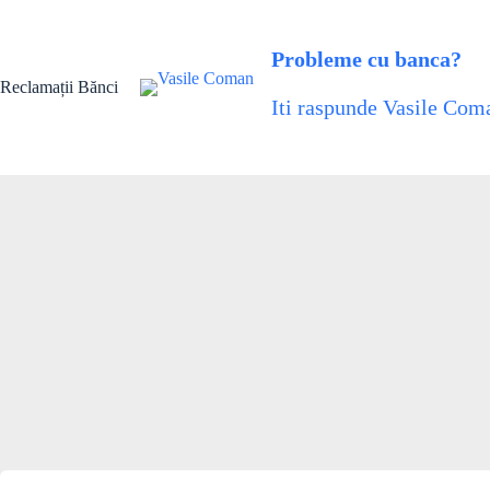
Sari
la
conținut
Probleme cu banca?
Reclamații Bănci
Iti raspunde Vasile Coma