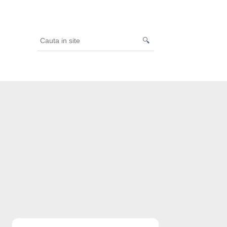
🔍
Cauta
in
site