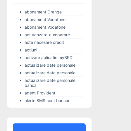
abonament Orange
abonament Vodafone
abonament Vodafone
act vanzare-cumparare
acte necesare credit
actiuni
activare aplicatie myBRD
actualizare date personale
actualizare date personale
actualizare date personale
banca
agent Provident
alerte SMS cont bancar
Alior Bank
Alo 24 Banking
alocatie copil
Alpha Bank