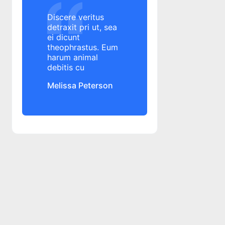
Alpha Bank
Discere veritus
Altex
detraxit pri ut, sea
ei dicunt
amanare rata credit
theophrastus. Eum
amanare rata credit
harum animal
amanare rate credit
debitis cu
amanare rate credit
Melissa Peterson
amenda
ANAF
angajament de plata
ANPC
ANPC
ANSPDCP
anulare datorii
aplicatie banca
aplicatie George
aplicatie mobile banking
aplicatie mobile banking