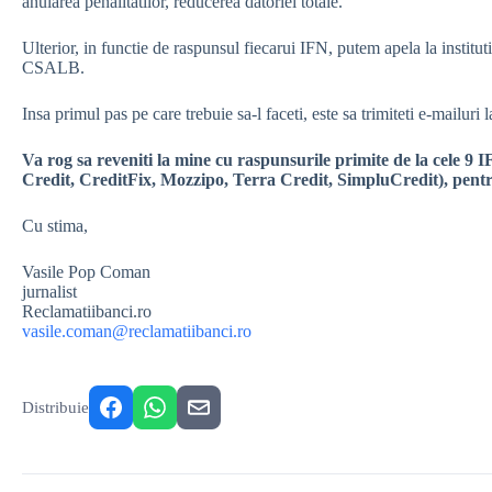
anularea penalitatilor, reducerea datoriei totale.
Ulterior, in functie de raspunsul fiecarui IFN, putem apela la institut
CSALB.
Insa primul pas pe care trebuie sa-l faceti, este sa trimiteti e-mailuri 
Va rog sa reveniti la mine cu raspunsurile primite de la cele 
Credit, CreditFix, Mozzipo, Terra Credit, SimpluCredit), pentru
Cu stima,
Vasile Pop Coman
jurnalist
Reclamatiibanci.ro
vasile.coman@reclamatiibanci.ro
Distribuie