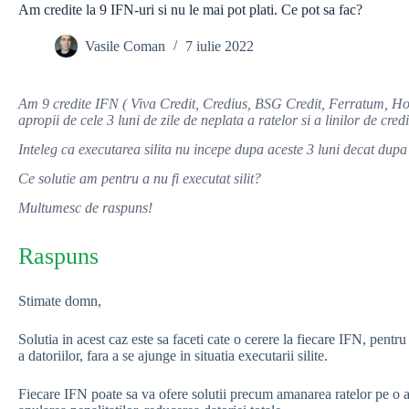
Am credite la 9 IFN-uri si nu le mai pot plati. Ce pot sa fac?
Vasile Coman
7 iulie 2022
Am 9 credite IFN ( Viva Credit, Credius, BSG Credit, Ferratum, Ho
apropii de cele 3 luni de zile de neplata a ratelor si a linilor de cre
Inteleg ca executarea silita nu incepe dupa aceste 3 luni decat dupa
Ce solutie am pentru a nu fi executat silit?
Multumesc de raspuns!
Raspuns
Stimate domn,
Solutia in acest caz este sa faceti cate o cerere la fiecare IFN, pentru 
a datoriilor, fara a se ajunge in situatia executarii silite.
Fiecare IFN poate sa va ofere solutii precum amanarea ratelor pe o a