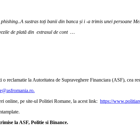
 phishing..A sustras toți banii din banca și i -a trimis unei persoane M
ezile de plată din extrasul de cont …
ti o reclamatie la Autoritatea de Supraveghere Financiara (ASF), cea resp
ate@asfromania.ro.
eri online, pe site-ul Politiei Romane, la acest link:
https://www.politiar
intamplate.
rimise la ASF, Politie si Binance.