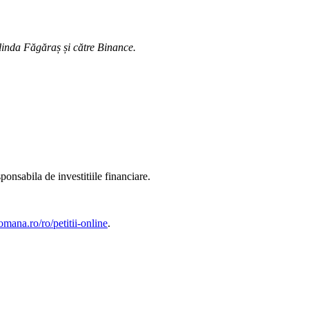
elinda Făgăraș și către Binance.
onsabila de investitiile financiare.
omana.ro/ro/petitii-online
.