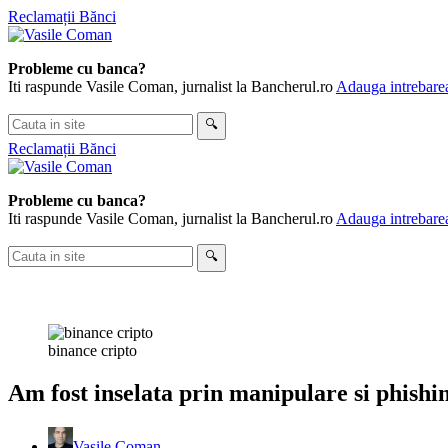
Skip
Reclamații Bănci
to
content
Probleme cu banca?
Iti raspunde Vasile Coman, jurnalist la Bancherul.ro
Adauga intrebarea
Cauta
🔍
in
Reclamații Bănci
site
Probleme cu banca?
Iti raspunde Vasile Coman, jurnalist la Bancherul.ro
Adauga intrebarea
Cauta
🔍
in
site
binance cripto
Am fost inselata prin manipulare si phishi
Vasile Coman