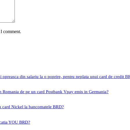
e I comment.
i opreasca din salariu la o poprire, pentru neplata unui card de credit 
 in Romania de pe un card Postbank Vpay emis in Germania?
un card Nickel la bancomatele BRD?
icatia YOU BRD?