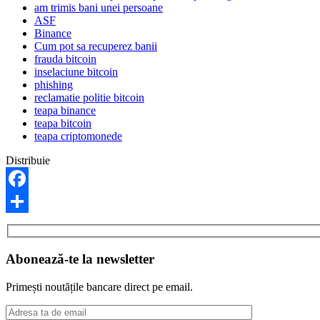
am trimis bani unei persoane
ASF
Binance
Cum pot sa recuperez banii
frauda bitcoin
inselaciune bitcoin
phishing
reclamatie politie bitcoin
teapa binance
teapa bitcoin
teapa criptomonede
Distribuie
Facebook
Share
Abonează-te la newsletter
Primești noutățile bancare direct pe email.