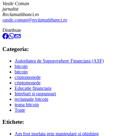
Vasile Coman
jurnalist
Reclamatiibanci.ro
vasile.coman@reclamatiibanci.ro
Distribuie
Categoria:
Autoritatea de Supraveghere Financiara (ASF)
bitcoin
bitcoin
criptomonede
criptomonede
Educatie financiara
Intrebari si raspunsuri
reclamatie bitcoin
teapa bitcoin
Toate
Etichete:
Am fost inselata prin manipulare si phishing