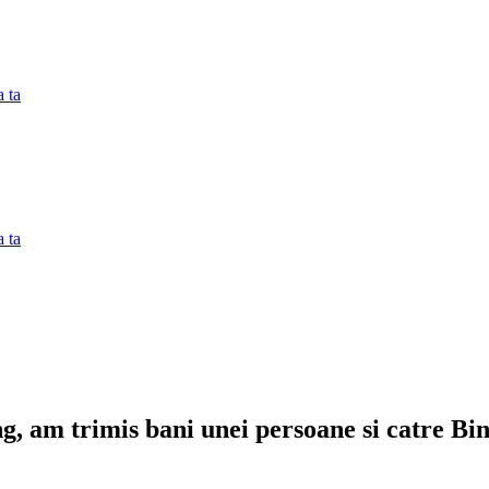
 ta
 ta
ng, am trimis bani unei persoane si catre B