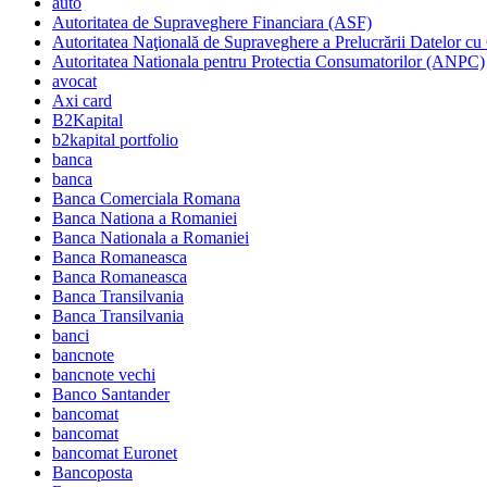
auto
Autoritatea de Supraveghere Financiara (ASF)
Autoritatea Naţională de Supraveghere a Prelucrării Datelor cu
Autoritatea Nationala pentru Protectia Consumatorilor (ANPC)
avocat
Axi card
B2Kapital
b2kapital portfolio
banca
banca
Banca Comerciala Romana
Banca Nationa a Romaniei
Banca Nationala a Romaniei
Banca Romaneasca
Banca Romaneasca
Banca Transilvania
Banca Transilvania
banci
bancnote
bancnote vechi
Banco Santander
bancomat
bancomat
bancomat Euronet
Bancoposta