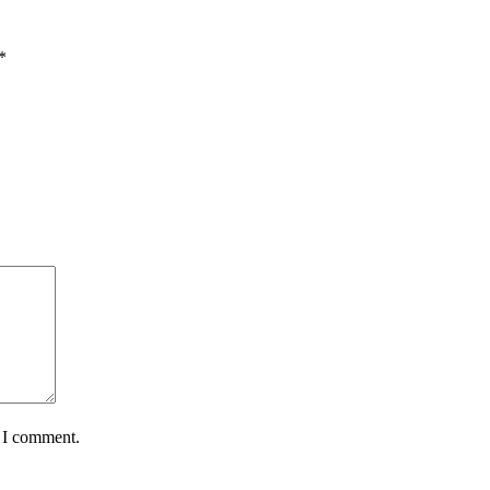
*
e I comment.