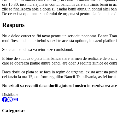
ora 15,30, insa nu a ajuns in contul bancii in care am trimis banii in a
zile se finalizeaza abia a doua zi, asadar banii ajung in contul altei 
De ce exista optiunea transferului de urgenta si pentru platile initiate 
Raspuns
Nu e deloc corect sa fiti taxat pentru un serviciu neonorat. Banca Transi
mod firesc nici nu ar trebui sa existe aceasta optiune, in cazul platilor 
Solicitati bancii sa va returneze comisionul.
E bine de stiut ca o plata interbancara are termen de realizare de o zi, 
care se opereaza platile dintre banci, are doar 3 sedinte zilnice de comp
Daca doriti ca plata sa se faca in regim de urgenta, exista aceasta posib
cel tarziu la ora 15, conform regulilor Bancii Transilvania, astfel incat
Nu ezitati sa reveniti daca doriti ajutorul nostru in rezolvarea ace
Distribuie
Categoria: