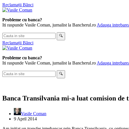
Skip
Reclamații Bănci
to
content
Probleme cu banca?
Iti raspunde Vasile Coman, jurnalist la Bancherul.ro
Adauga intrebarea
Cauta
🔍
in
Reclamații Bănci
site
Probleme cu banca?
Iti raspunde Vasile Coman, jurnalist la Bancherul.ro
Adauga intrebarea
Cauta
🔍
in
site
Banca Transilvania mi-a luat comision de t
Vasile Coman
9 April 2014
Am initiat un transfer interbancar prin Banca Transilvania, cu optiunea 