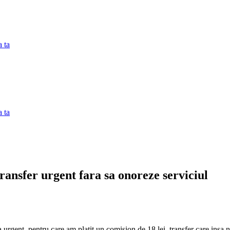
 ta
 ta
ransfer urgent fara sa onoreze serviciul
urgent, pentru care am platit un comision de 18 lei, transfer care insa n