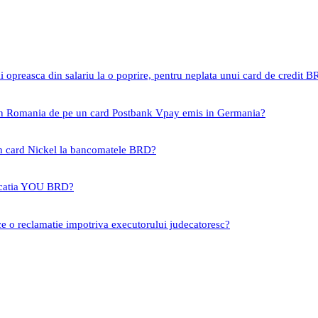
i opreasca din salariu la o poprire, pentru neplata unui card de credit 
 in Romania de pe un card Postbank Vpay emis in Germania?
un card Nickel la bancomatele BRD?
icatia YOU BRD?
ce o reclamatie impotriva executorului judecatoresc?