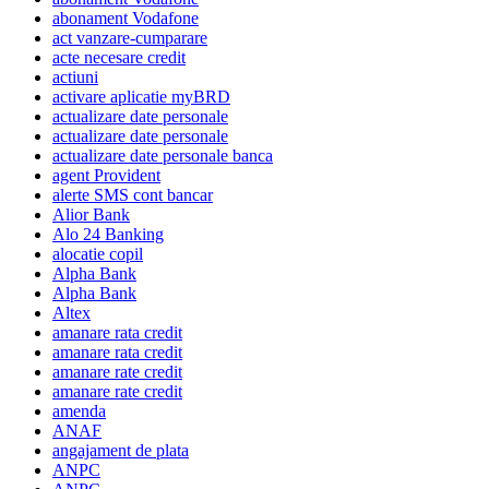
abonament Vodafone
act vanzare-cumparare
acte necesare credit
actiuni
activare aplicatie myBRD
actualizare date personale
actualizare date personale
actualizare date personale banca
agent Provident
alerte SMS cont bancar
Alior Bank
Alo 24 Banking
alocatie copil
Alpha Bank
Alpha Bank
Altex
amanare rata credit
amanare rata credit
amanare rate credit
amanare rate credit
amenda
ANAF
angajament de plata
ANPC