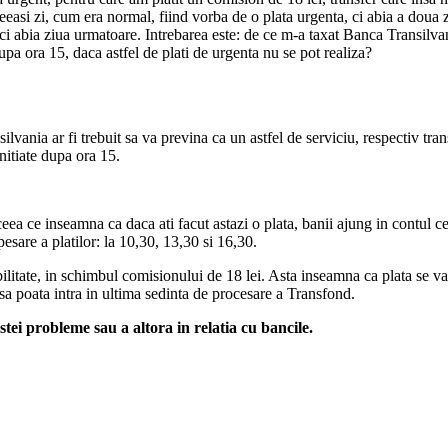
ceeasi zi, cum era normal, fiind vorba de o plata urgenta, ci abia a doua z
banci abia ziua urmatoare. Intrebarea este: de ce m-a taxat Banca Transil
dupa ora 15, daca astfel de plati de urgenta nu se pot realiza?
lvania ar fi trebuit sa va previna ca un astfel de serviciu, respectiv tra
initiate dupa ora 15.
ceea ce inseamna ca daca ati facut astazi o plata, banii ajung in contul c
esare a platilor: la 10,30, 13,30 si 16,30.
ilitate, in schimbul comisionului de 18 lei. Asta inseamna ca plata se va f
 sa poata intra in ultima sedinta de procesare a Transfond.
stei probleme sau a altora in relatia cu bancile.