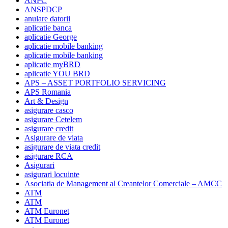
ANPC
ANSPDCP
anulare datorii
aplicatie banca
aplicatie George
aplicatie mobile banking
aplicatie mobile banking
aplicatie myBRD
aplicatie YOU BRD
APS – ASSET PORTFOLIO SERVICING
APS Romania
Art & Design
asigurare casco
asigurare Cetelem
asigurare credit
Asigurare de viata
asigurare de viata credit
asigurare RCA
Asigurari
asigurari locuinte
Asociatia de Management al Creantelor Comerciale – AMCC
ATM
ATM
ATM Euronet
ATM Euronet