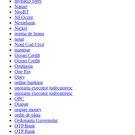
myBRD SMS
Nature
NeoBT
NEOcont
Nextebank
Nickel
norma de hrana
notar
Noul Cod Civil
numerar
Ocean Credit
Ocean Credit
Omniasig
One Pay
Oney
online banking
onorariu executor judecatoresc
onorariu executor judecatoresc
OPC
Orange
orange money
ordin de plata
Ordonanta Guvernului
OTP Bank
OTP Bank