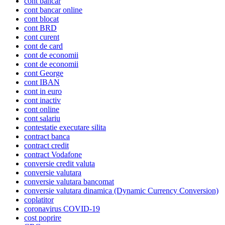
cont bancar
cont bancar online
cont blocat
cont BRD
cont curent
cont de card
cont de economii
cont de economii
cont George
cont IBAN
cont in euro
cont inactiv
cont online
cont salariu
contestatie executare silita
contract banca
contract credit
contract Vodafone
conversie credit valuta
conversie valutara
conversie valutara bancomat
conversie valutara dinamica (Dynamic Currency Conversion)
coplatitor
coronavirus COVID-19
cost poprire