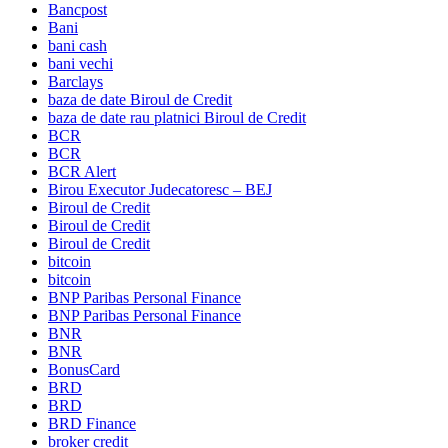
Bancpost
Bani
bani cash
bani vechi
Barclays
baza de date Biroul de Credit
baza de date rau platnici Biroul de Credit
BCR
BCR
BCR Alert
Birou Executor Judecatoresc – BEJ
Biroul de Credit
Biroul de Credit
Biroul de Credit
bitcoin
bitcoin
BNP Paribas Personal Finance
BNP Paribas Personal Finance
BNR
BNR
BonusCard
BRD
BRD
BRD Finance
broker credit