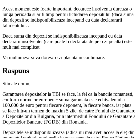
Acest moment este foarte important, deoarece insolventa dureaza o
lunga perioada si ar fi timp pentru lichidarea depozitului (daca suma
din depozit se indisponibilizeaza incepand cu data declarararii
falimentului. .
Daca suma din depozit se indisponibilizeaza incepand cu data
declararii insolventei (care poate fi declarata de pe o zi pe alta) este
mult mai complicat.
Va multumesc si va doresc o zi placuta in continuare.
Raspuns
Stimate domn,
Garantarea depozitelor la TBI se face, la fel ca la bancile romanesti,
conform normelor europene: suma garantata este echivalentul a
100.000 de euro pentru fiecare deponent, la fiecare banca, iar plata
se face intr-un termen de maxim 5 zile, de catre Fondul de Garantare
a Depozitelor din Bulgaria, prin intermediul Fondului de Garantare a
Depozitelor Bancare (FGDB) din Romania.
Depozitele se indisponibilizeaza (adica nu mai aveti acces la ele) din
momentul emiterii unui ordin in acest sens de catre Banca Nationala