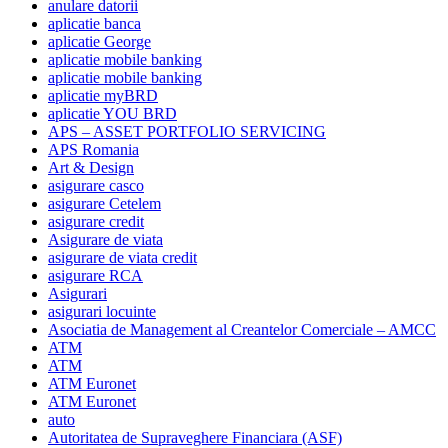
anulare datorii
aplicatie banca
aplicatie George
aplicatie mobile banking
aplicatie mobile banking
aplicatie myBRD
aplicatie YOU BRD
APS – ASSET PORTFOLIO SERVICING
APS Romania
Art & Design
asigurare casco
asigurare Cetelem
asigurare credit
Asigurare de viata
asigurare de viata credit
asigurare RCA
Asigurari
asigurari locuinte
Asociatia de Management al Creantelor Comerciale – AMCC
ATM
ATM
ATM Euronet
ATM Euronet
auto
Autoritatea de Supraveghere Financiara (ASF)