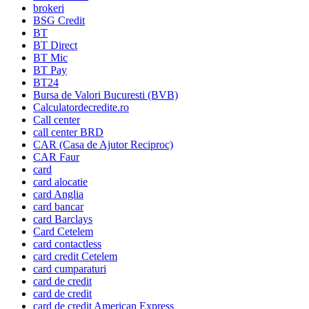
brokeri
BSG Credit
BT
BT Direct
BT Mic
BT Pay
BT24
Bursa de Valori Bucuresti (BVB)
Calculatordecredite.ro
Call center
call center BRD
CAR (Casa de Ajutor Reciproc)
CAR Faur
card
card alocatie
card Anglia
card bancar
card Barclays
Card Cetelem
card contactless
card credit Cetelem
card cumparaturi
card de credit
card de credit
card de credit American Express