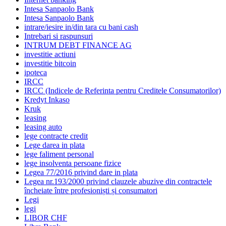
Intesa Sanpaolo Bank
Intesa Sanpaolo Bank
intrare/iesire in/din tara cu bani cash
Intrebari si raspunsuri
INTRUM DEBT FINANCE AG
investitie actiuni
investitie bitcoin
ipoteca
IRCC
IRCC (Indicele de Referinta pentru Creditele Consumatorilor)
Kredyt Inkaso
Kruk
leasing
leasing auto
lege contracte credit
Lege darea in plata
lege faliment personal
lege insolventa persoane fizice
Legea 77/2016 privind dare in plata
Legea nr.193/2000 privind clauzele abuzive din contractele
încheiate între profesioniști și consumatori
Legi
legi
LIBOR CHF