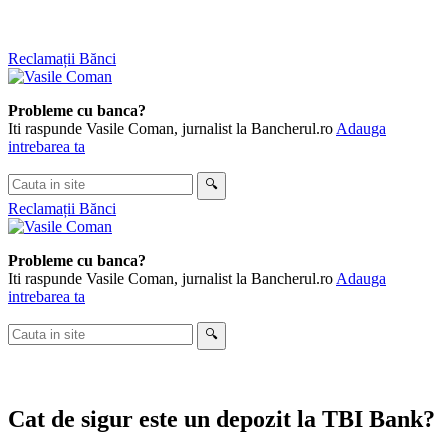
Skip
Reclamații Bănci
to
content
Probleme cu banca?
Iti raspunde Vasile Coman, jurnalist la Bancherul.ro
Adauga
intrebarea ta
Cauta
🔍
in
Reclamații Bănci
site
Probleme cu banca?
Iti raspunde Vasile Coman, jurnalist la Bancherul.ro
Adauga
intrebarea ta
Cauta
🔍
in
site
Cat de sigur este un depozit la TBI Bank?