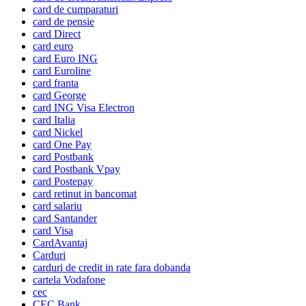
card de cumparaturi
card de pensie
card Direct
card euro
card Euro ING
card Euroline
card franta
card George
card ING Visa Electron
card Italia
card Nickel
card One Pay
card Postbank
card Postbank Vpay
card Postepay
card retinut in bancomat
card salariu
card Santander
card Visa
CardAvantaj
Carduri
carduri de credit in rate fara dobanda
cartela Vodafone
cec
CEC Bank