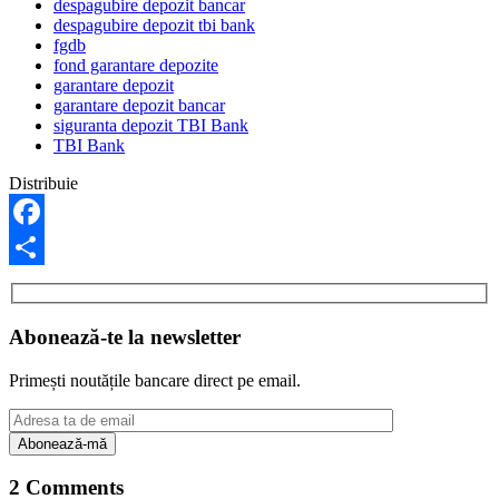
despagubire depozit bancar
despagubire depozit tbi bank
fgdb
fond garantare depozite
garantare depozit
garantare depozit bancar
siguranta depozit TBI Bank
TBI Bank
Distribuie
Facebook
Share
Abonează-te la newsletter
Primești noutățile bancare direct pe email.
2 Comments