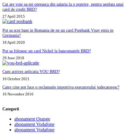
Cat are voie sa-mi opreasca din salariu la o poprire, pentru neplata unui
card de credit BRD?
27 April 2015
Pot sa scot bani in Romania de pe un card Postbank Vpay emis in
Germania?
18 April 2020
Pot sa folosesc un card Nickel la bancomatele BRD?
29 June 2018
Cum activez aplicatia YOU BRD?
16 October 2021
Catre cine pot face o reclamatie impotriva executorului judecatoresc?
16 November 2016
Categorii
abonament Orange
abonament Vodafone
abonament Vodafone