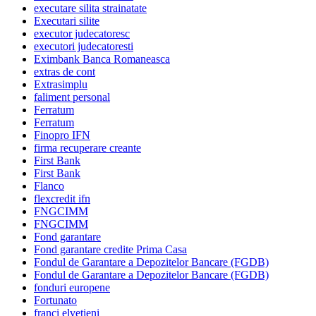
executare silita strainatate
Executari silite
executor judecatoresc
executori judecatoresti
Eximbank Banca Romaneasca
extras de cont
Extrasimplu
faliment personal
Ferratum
Ferratum
Finopro IFN
firma recuperare creante
First Bank
First Bank
Flanco
flexcredit ifn
FNGCIMM
FNGCIMM
Fond garantare
Fond garantare credite Prima Casa
Fondul de Garantare a Depozitelor Bancare (FGDB)
Fondul de Garantare a Depozitelor Bancare (FGDB)
fonduri europene
Fortunato
franci elvetieni