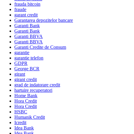
frauda bitcoin
fraude
garant credit
Garantarea depozitelor bancare
Garanti Bank
Garanti Bank
Garanti BBVA
Garanti BBVA
Garanti Credite de Consum
garantie
garantie telefon
GDPR
George BCR
girant
girant credit
grad de indatorare credit
hartuire recuperatori
Home Bank
Hora Credit
Hora Credit
HSBC
Humanik Credit
Icredit
Idea Bank
Idea Bank