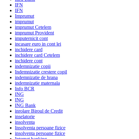
IFN
IFN
Imprumut
imprumut
imprumut Cetelem
imprumut Provident
imputernicit cont
incasare euro in cont lei
inchidere card
inchidere card Cetelem
inchidere cont
indemnizatie copii
Indemnizatie crestere copil
indemnizatie de hrana
indemnizatie maternala
Info BCR
ING
ING
ING Bank
inrolare Biroul de Credit
inselatorie
insolventa
Insolventa persoane fizice
insolventa persoane fizice
Internet banking