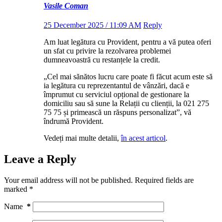
Vasile Coman
25 December 2025 / 11:09 AM
Reply
Am luat legătura cu Provident, pentru a vă putea oferi
un sfat cu privire la rezolvarea problemei
dumneavoastră cu restanțele la credit.
„Cel mai sănătos lucru care poate fi făcut acum este să
ia legătura cu reprezentantul de vânzări, dacă e
împrumut cu serviciul opțional de gestionare la
domiciliu sau să sune la Relații cu clienții, la 021 275
75 75 și primească un răspuns personalizat”, vă
îndrumă Provident.
Vedeți mai multe detalii,
în acest articol
.
Leave a Reply
Your email address will not be published.
Required fields are
marked
*
Name
*