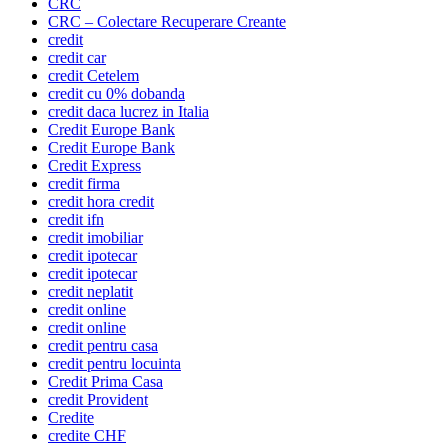
CRC
CRC – Colectare Recuperare Creante
credit
credit car
credit Cetelem
credit cu 0% dobanda
credit daca lucrez in Italia
Credit Europe Bank
Credit Europe Bank
Credit Express
credit firma
credit hora credit
credit ifn
credit imobiliar
credit ipotecar
credit ipotecar
credit neplatit
credit online
credit online
credit pentru casa
credit pentru locuinta
Credit Prima Casa
credit Provident
Credite
credite CHF