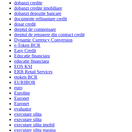
dobanzi credite
dobanzi credite imobiliare
dobanzi depozite bancare
documente refinantare credit
dosar credit
dreptul de compensare
dreptul de retragere din contract credit
Dynamic Currency Conversion
e-Token BCR
Easy Credit
Educatie financiara
educatie financiara
EOS KSI
ERB Retail Services
etoken BCR
EURIBOR
euro
Euroline
Euronet
Euronet
evaluator
executare silita
executare silita
executare silita imobil
executare silita masina