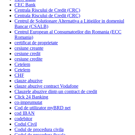
CEC Bank
Centrala Riscului de Credit (CRC)
Centrala Riscului de Credit (CRC)
Centrul de Solutionare Alternativa a Litigiilor in domeniul
Bancar (CSALB)
Centrul European al Consumatorilor din Romania (ECC
Romania)
certificat de proprietate
cesiune creante
cesiune credit
cesiune credite
Cetelem
Cetelem
CHF
clauze abuzive
clauze abuzive contract Vodafone
Clauzele abuzive dintr-un contract de credit
Click 24 Banking
co-imprumutat
Cod de utilizator myBRD net
cod IBAN
codebitor
Codul Civil
Codul de procedura civila
Codul de procedura fiscala