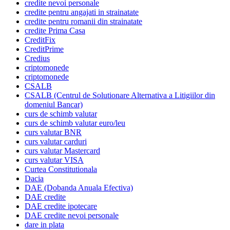
credite nevoi personale
credite pentru angajati in strainatate
credite pentru romanii din strainatate
credite Prima Casa
CreditFix
CreditPrime
Credius
criptomonede
criptomonede
CSALB
CSALB (Centrul de Solutionare Alternativa a Litigiilor din
domeniul Bancar)
curs de schimb valutar
curs de schimb valutar euro/leu
curs valutar BNR
curs valutar carduri
curs valutar Mastercard
curs valutar VISA
Curtea Constitutionala
Dacia
DAE (Dobanda Anuala Efectiva)
DAE credite
DAE credite ipotecare
DAE credite nevoi personale
dare in plata