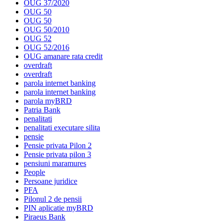
OUG 37/2020
OUG 50
OUG 50
OUG 50/2010
OUG 52
OUG 52/2016
OUG amanare rata credit
overdraft
overdraft
parola internet banking
parola internet banking
parola myBRD
Patria Bank
penalitati
penalitati executare silita
pensie
Pensie privata Pilon 2
Pensie privata pilon 3
pensiuni maramures
People
Persoane juridice
PFA
Pilonul 2 de pensii
PIN aplicatie myBRD
Piraeus Bank