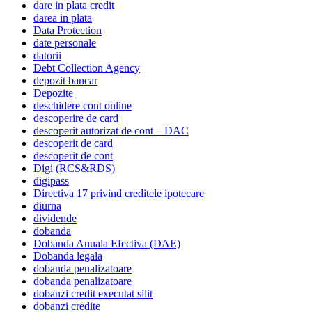
dare in plata credit
darea in plata
Data Protection
date personale
datorii
Debt Collection Agency
depozit bancar
Depozite
deschidere cont online
descoperire de card
descoperit autorizat de cont – DAC
descoperit de card
descoperit de cont
Digi (RCS&RDS)
digipass
Directiva 17 privind creditele ipotecare
diurna
dividende
dobanda
Dobanda Anuala Efectiva (DAE)
Dobanda legala
dobanda penalizatoare
dobanda penalizatoare
dobanzi credit executat silit
dobanzi credite