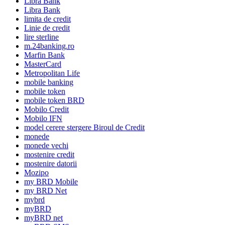
Libra Bank
Libra Bank
limita de credit
Linie de credit
lire sterline
m.24banking.ro
Marfin Bank
MasterCard
Metropolitan Life
mobile banking
mobile token
mobile token BRD
Mobilo Credit
Mobilo IFN
model cerere stergere Biroul de Credit
monede
monede vechi
mostenire credit
mostenire datorii
Mozipo
my BRD Mobile
my BRD Net
mybrd
myBRD
myBRD net