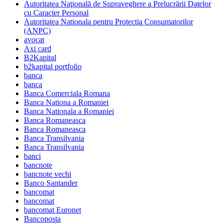
Autoritatea Naţională de Supraveghere a Prelucrării Datelor
cu Caracter Personal
Autoritatea Nationala pentru Protectia Consumatorilor
(ANPC)
avocat
Axi card
B2Kapital
b2kapital portfolio
banca
banca
Banca Comerciala Romana
Banca Nationa a Romaniei
Banca Nationala a Romaniei
Banca Romaneasca
Banca Romaneasca
Banca Transilvania
Banca Transilvania
banci
bancnote
bancnote vechi
Banco Santander
bancomat
bancomat
bancomat Euronet
Bancoposta