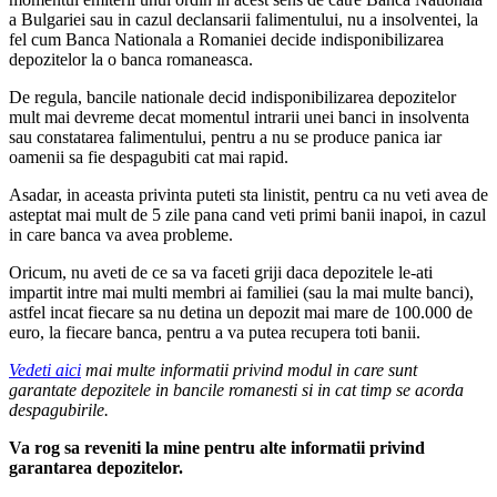
a Bulgariei sau in cazul declansarii falimentului, nu a insolventei, la
fel cum Banca Nationala a Romaniei decide indisponibilizarea
depozitelor la o banca romaneasca.
De regula, bancile nationale decid indisponibilizarea depozitelor
mult mai devreme decat momentul intrarii unei banci in insolventa
sau constatarea falimentului, pentru a nu se produce panica iar
oamenii sa fie despagubiti cat mai rapid.
Asadar, in aceasta privinta puteti sta linistit, pentru ca nu veti avea de
asteptat mai mult de 5 zile pana cand veti primi banii inapoi, in cazul
in care banca va avea probleme.
Oricum, nu aveti de ce sa va faceti griji daca depozitele le-ati
impartit intre mai multi membri ai familiei (sau la mai multe banci),
astfel incat fiecare sa nu detina un depozit mai mare de 100.000 de
euro, la fiecare banca, pentru a va putea recupera toti banii.
Vedeti aici
mai multe informatii privind modul in care sunt
garantate depozitele in bancile romanesti si in cat timp se acorda
despagubirile.
Va rog sa reveniti la mine pentru alte informatii privind
garantarea depozitelor.