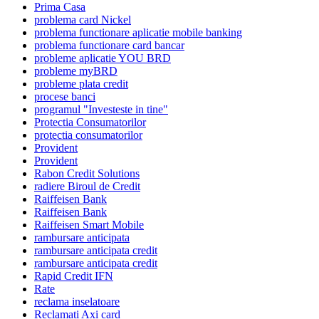
Prima Casa
problema card Nickel
problema functionare aplicatie mobile banking
problema functionare card bancar
probleme aplicatie YOU BRD
probleme myBRD
probleme plata credit
procese banci
programul "Investeste in tine"
Protectia Consumatorilor
protectia consumatorilor
Provident
Provident
Rabon Credit Solutions
radiere Biroul de Credit
Raiffeisen Bank
Raiffeisen Bank
Raiffeisen Smart Mobile
rambursare anticipata
rambursare anticipata credit
rambursare anticipata credit
Rapid Credit IFN
Rate
reclama inselatoare
Reclamati Axi card