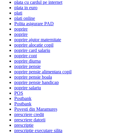
plata cu cardul pe internet
plata in euro
plati
plati online
Polita asigurare PAD
poprire
poprire
poprire ajutor maternitate
poprire alocatie copil
poprire card salariu
poprire cont
poprire diurna
poprire pensie
poprire pensie alimentara copil
poprire pensie boala
poprire pensie handicap
poprire salariu
POS
Postbank
Postbank
Povesti din Maramureș
prescriere credit
prescriere datorii
prescriptie
prescriptie executare silita