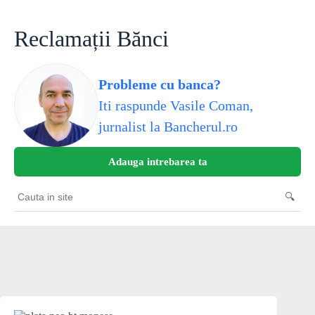
Skip
to
content
Reclamații Bănci
Probleme cu banca?
Iti raspunde Vasile Coman,
jurnalist la Bancherul.ro
Adauga intrebarea ta
🔍
Cauta
in
site