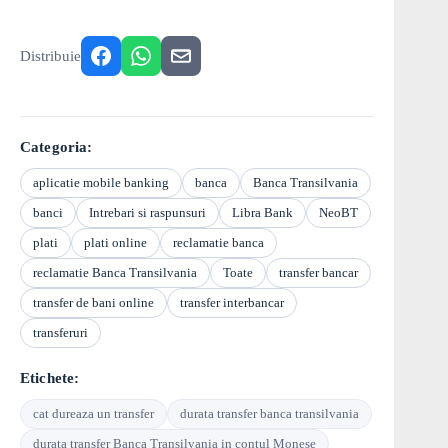
Distribuie
Categoria:
aplicatie mobile banking
banca
Banca Transilvania
banci
Intrebari si raspunsuri
Libra Bank
NeoBT
plati
plati online
reclamatie banca
reclamatie Banca Transilvania
Toate
transfer bancar
transfer de bani online
transfer interbancar
transferuri
Etichete:
cat dureaza un transfer
durata transfer banca transilvania
durata transfer Banca Transilvania in contul Monese