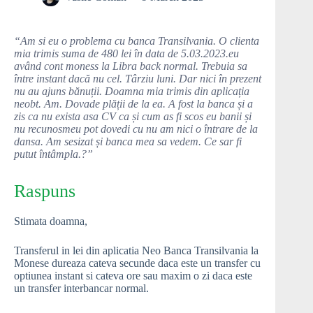
“Am si eu o problema cu banca Transilvania. O clienta
mia trimis suma de 480 lei în data de 5.03.2023.eu
având cont moness la Libra back normal. Trebuia sa
între instant dacă nu cel. Târziu luni. Dar nici în prezent
nu au ajuns bănuții. Doamna mia trimis din aplicația
neobt. Am. Dovade plății de la ea. A fost la banca și a
zis ca nu exista asa CV ca și cum as fi scos eu banii și
nu recunosmeu pot dovedi cu nu am nici o întrare de la
dansa. Am sesizat și banca mea sa vedem. Ce sar fi
putut întâmpla.?”
Raspuns
Stimata doamna,
Transferul in lei din aplicatia Neo Banca Transilvania la
Monese dureaza cateva secunde daca este un transfer cu
optiunea instant si cateva ore sau maxim o zi daca este
un transfer interbancar normal.