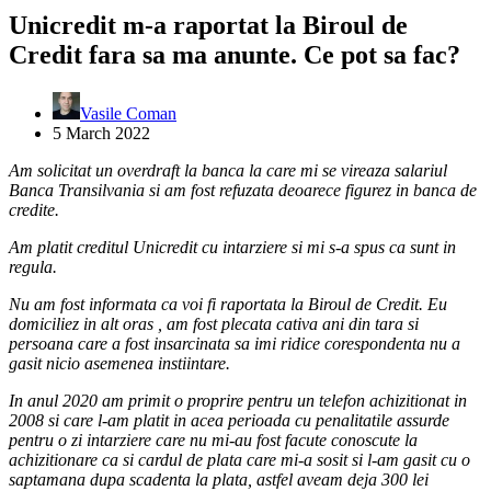
Unicredit m-a raportat la Biroul de
Credit fara sa ma anunte. Ce pot sa fac?
Vasile Coman
5 March 2022
Am solicitat un overdraft la banca la care mi se vireaza salariul
Banca Transilvania si am fost refuzata deoarece figurez in banca de
credite.
Am platit creditul Unicredit cu intarziere si mi s-a spus ca sunt in
regula.
Nu am fost informata ca voi fi raportata la Biroul de Credit. Eu
domiciliez in alt oras , am fost plecata cativa ani din tara si
persoana care a fost insarcinata sa imi ridice corespondenta nu a
gasit nicio asemenea instiintare.
In anul 2020 am primit o proprire pentru un telefon achizitionat in
2008 si care l-am platit in acea perioada cu penalitatile assurde
pentru o zi intarziere care nu mi-au fost facute conoscute la
achizitionare ca si cardul de plata care mi-a sosit si l-am gasit cu o
saptamana dupa scadenta la plata, astfel aveam deja 300 lei