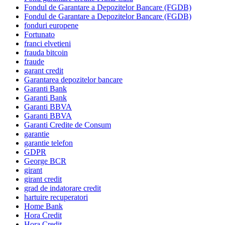
Fondul de Garantare a Depozitelor Bancare (FGDB)
Fondul de Garantare a Depozitelor Bancare (FGDB)
fonduri europene
Fortunato
franci elvetieni
frauda bitcoin
fraude
garant credit
Garantarea depozitelor bancare
Garanti Bank
Garanti Bank
Garanti BBVA
Garanti BBVA
Garanti Credite de Consum
garantie
garantie telefon
GDPR
George BCR
girant
girant credit
grad de indatorare credit
hartuire recuperatori
Home Bank
Hora Credit
Hora Credit