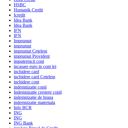
HSBC
Humanik Credit
Icredit
Idea Bank
Idea Bank
IFN
IFN
Imprumut
imprumut
imprumut Cetelem
imprumut Provident
imputernicit cont
incasare euro in cont lei
inchidere card
inchidere card Cetelem
inchidere cont
indemnizatie copii
Indemnizatie crestere copil
indemnizatie de hrana
indemnizatie maternala
Info BCR
ING
ING
ING Bank