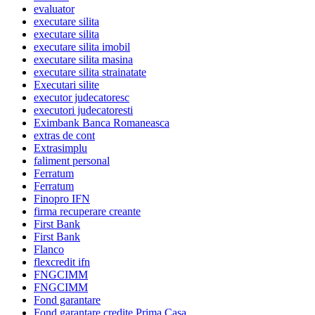
evaluator
executare silita
executare silita
executare silita imobil
executare silita masina
executare silita strainatate
Executari silite
executor judecatoresc
executori judecatoresti
Eximbank Banca Romaneasca
extras de cont
Extrasimplu
faliment personal
Ferratum
Ferratum
Finopro IFN
firma recuperare creante
First Bank
First Bank
Flanco
flexcredit ifn
FNGCIMM
FNGCIMM
Fond garantare
Fond garantare credite Prima Casa