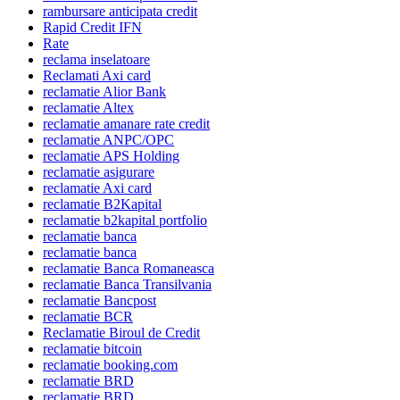
rambursare anticipata credit
Rapid Credit IFN
Rate
reclama inselatoare
Reclamati Axi card
reclamatie Alior Bank
reclamatie Altex
reclamatie amanare rate credit
reclamatie ANPC/OPC
reclamatie APS Holding
reclamatie asigurare
reclamatie Axi card
reclamatie B2Kapital
reclamatie b2kapital portfolio
reclamatie banca
reclamatie banca
reclamatie Banca Romaneasca
reclamatie Banca Transilvania
reclamatie Bancpost
reclamatie BCR
Reclamatie Biroul de Credit
reclamatie bitcoin
reclamatie booking.com
reclamatie BRD
reclamatie BRD