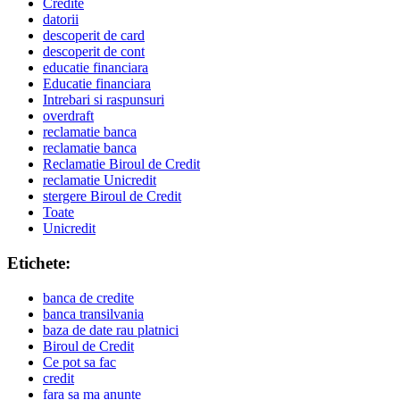
Credite
datorii
descoperit de card
descoperit de cont
educatie financiara
Educatie financiara
Intrebari si raspunsuri
overdraft
reclamatie banca
reclamatie banca
Reclamatie Biroul de Credit
reclamatie Unicredit
stergere Biroul de Credit
Toate
Unicredit
Etichete:
banca de credite
banca transilvania
baza de date rau platnici
Biroul de Credit
Ce pot sa fac
credit
fara sa ma anunte