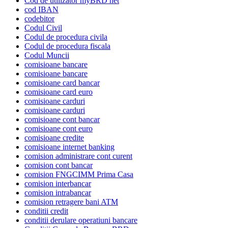
Cod de utilizator myBRD net
cod IBAN
codebitor
Codul Civil
Codul de procedura civila
Codul de procedura fiscala
Codul Muncii
comisioane bancare
comisioane bancare
comisioane card bancar
comisioane card euro
comisioane carduri
comisioane carduri
comisioane cont bancar
comisioane cont euro
comisioane credite
comisioane internet banking
comision administrare cont curent
comision cont bancar
comision FNGCIMM Prima Casa
comision interbancar
comision intrabancar
comision retragere bani ATM
conditii credit
conditii derulare operatiuni bancare