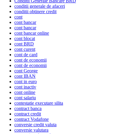
Conditii Generale Bancare BRD
conditii generale de afaceri
conditii obtinere credit
cont
cont bancar
cont bancar
cont bancar online
cont blocat
cont BRD
cont curent
cont de card
cont de economii
cont de economii
cont George
cont IBAN
cont in euro
cont inactiv
cont online
cont salariu
contestatie executare silita
contract banca
contract credit
contract Vodafone
conversie credit valuta
conversie valutara