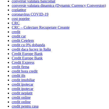
conversie valutara bancomat
conversie valutara dinamica (Dynamic Currency Conversion)
coplatitor
coronavirus COVID-19
cost poprire
CRC
CRC – Colectare Recuperare Creante
credit
credit car
credit Cetelem
credit cu 0% dobanda
credit daca lucrez in Italia
Credit Europe Bank
Credit Europe Bank
Credit Express
credit firma
credit hora credit
credit ifn
credit imobiliar
credit ipotecar
credit ipotecar
credit neplatit
credit online
credit online
credit pentru casa