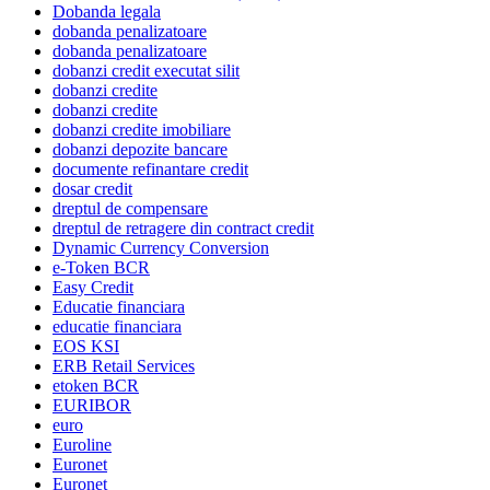
Dobanda legala
dobanda penalizatoare
dobanda penalizatoare
dobanzi credit executat silit
dobanzi credite
dobanzi credite
dobanzi credite imobiliare
dobanzi depozite bancare
documente refinantare credit
dosar credit
dreptul de compensare
dreptul de retragere din contract credit
Dynamic Currency Conversion
e-Token BCR
Easy Credit
Educatie financiara
educatie financiara
EOS KSI
ERB Retail Services
etoken BCR
EURIBOR
euro
Euroline
Euronet
Euronet