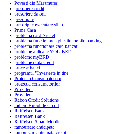
Povesti din Maramureș
prescriere credit
prescriere datorii
prescriptie
prescriptie executare silita
Prima Casa
problema card Nickel
problema functionare aplicatie mobile banking
problema functionare card bancar
probleme aplicatie YOU BRD
probleme myBRD
probleme plata credit
procese banci
programul "Investeste in tine"
Protectia Consumatorilor
protectia consumatorilor
Provident
Provident
Rabon Credit Solutions
radiere Biroul de Credit
Raiffeisen Bank
Raiffeisen Bank
Raiffeisen Smart Mobile
rambursare anticipata
rambursare anticipata credit