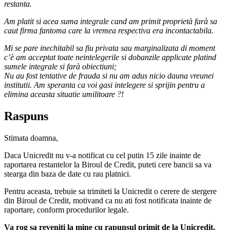
restanta.
Am platit si acea suma integrale cand am primit proprietà farà sa
caut firma fantoma care la vremea respectiva era incontactabila.
Mi se pare inechitabil sa fiu privata sau marginalizata di moment
c’è am acceptat toate neintelegerile si dobanzile applicate platind
sumele integrale si farà obiectiuni;
Nu au fost tentative de frauda si nu am adus nicio dauna vreunei
institutii. Am speranta ca voi gasi intelegere si sprijin pentru a
elimina aceasta situatie umilitoare ?!
Raspuns
Stimata doamna,
Daca Unicredit nu v-a notificat cu cel putin 15 zile inainte de
raportarea restantelor la Biroul de Credit, puteti cere bancii sa va
stearga din baza de date cu rau platnici.
Pentru aceasta, trebuie sa trimiteti la Unicredit o cerere de stergere
din Biroul de Credit, motivand ca nu ati fost notificata inainte de
raportare, conform procedurilor legale.
Va rog sa reveniti la mine cu rapunsul primit de la Unicredit,