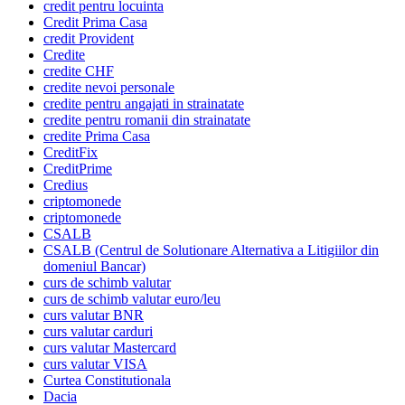
credit pentru locuinta
Credit Prima Casa
credit Provident
Credite
credite CHF
credite nevoi personale
credite pentru angajati in strainatate
credite pentru romanii din strainatate
credite Prima Casa
CreditFix
CreditPrime
Credius
criptomonede
criptomonede
CSALB
CSALB (Centrul de Solutionare Alternativa a Litigiilor din
domeniul Bancar)
curs de schimb valutar
curs de schimb valutar euro/leu
curs valutar BNR
curs valutar carduri
curs valutar Mastercard
curs valutar VISA
Curtea Constitutionala
Dacia