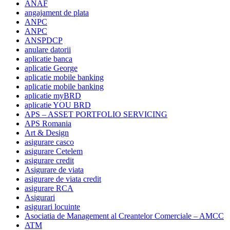
ANAF
angajament de plata
ANPC
ANPC
ANSPDCP
anulare datorii
aplicatie banca
aplicatie George
aplicatie mobile banking
aplicatie mobile banking
aplicatie myBRD
aplicatie YOU BRD
APS – ASSET PORTFOLIO SERVICING
APS Romania
Art & Design
asigurare casco
asigurare Cetelem
asigurare credit
Asigurare de viata
asigurare de viata credit
asigurare RCA
Asigurari
asigurari locuinte
Asociatia de Management al Creantelor Comerciale – AMCC
ATM