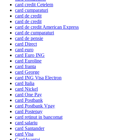
card credit Cetelem
card cumparaturi
card de credit
card de credit
card de credit American Express
card de cumparaturi
card de pensie
card Direct
card euro
card Euro ING
card Euroline
card franta
card George
card ING Visa Electron
card Italia
card Nickel
card One Pay
card Postbank
card Postbank Vpay
card Postepay
card retinut in bancomat
card salariu
card Santander
card Visa
CardAvantaj