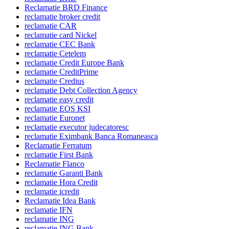
Reclamatie BRD Finance
reclamatie broker credit
reclamatie CAR
reclamatie card Nickel
reclamatie CEC Bank
reclamatie Cetelem
reclamatie Credit Europe Bank
reclamatie CreditPrime
reclamatie Credius
reclamatie Debt Collection Agency
reclamatie easy credit
reclamatie EOS KSI
reclamatie Euronet
reclamatie executor judecatoresc
reclamatie Eximbank Banca Romaneasca
Reclamatie Ferratum
reclamatie First Bank
Reclamatie Flanco
reclamatie Garanti Bank
reclamatie Hora Credit
reclamatie icredit
Reclamatie Idea Bank
reclamatie IFN
reclamatie ING
reclamatie ING Bank