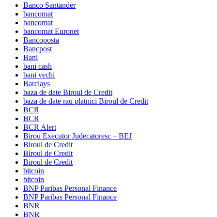
Banco Santander
bancomat
bancomat
bancomat Euronet
Bancoposta
Bancpost
Bani
bani cash
bani vechi
Barclays
baza de date Biroul de Credit
baza de date rau platnici Biroul de Credit
BCR
BCR
BCR Alert
Birou Executor Judecatoresc – BEJ
Biroul de Credit
Biroul de Credit
Biroul de Credit
bitcoin
bitcoin
BNP Paribas Personal Finance
BNP Paribas Personal Finance
BNR
BNR