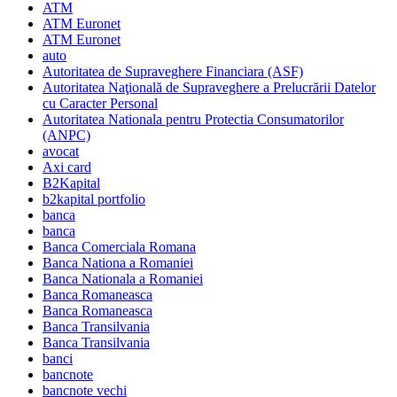
ATM
ATM Euronet
ATM Euronet
auto
Autoritatea de Supraveghere Financiara (ASF)
Autoritatea Naţională de Supraveghere a Prelucrării Datelor
cu Caracter Personal
Autoritatea Nationala pentru Protectia Consumatorilor
(ANPC)
avocat
Axi card
B2Kapital
b2kapital portfolio
banca
banca
Banca Comerciala Romana
Banca Nationa a Romaniei
Banca Nationala a Romaniei
Banca Romaneasca
Banca Romaneasca
Banca Transilvania
Banca Transilvania
banci
bancnote
bancnote vechi