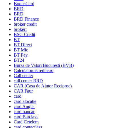
BonusCard
BRD
BRD
BRD Finance
broker credit
brokeri
BSG Credit
BT
BT Direct
BT Mic
BT Pay
BT24
Bursa de Valori Bucuresti (BVB)
Calculatordecredite.ro
Call center
call center BRD
CAR (Casa de Ajutor Reciproc)
CAR Faur
card
card alocatie
card Anglia
card bancar
card Barclays
Card Cetelem
card contactless