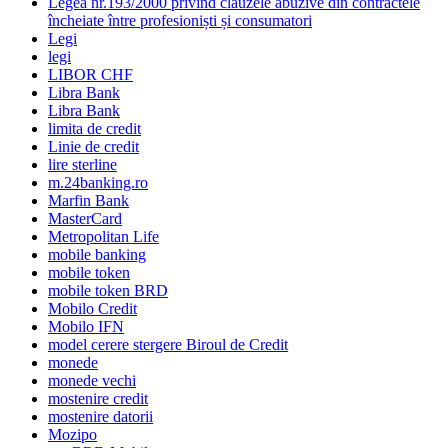
Legea nr.193/2000 privind clauzele abuzive din contractele
încheiate între profesioniști și consumatori
Legi
legi
LIBOR CHF
Libra Bank
Libra Bank
limita de credit
Linie de credit
lire sterline
m.24banking.ro
Marfin Bank
MasterCard
Metropolitan Life
mobile banking
mobile token
mobile token BRD
Mobilo Credit
Mobilo IFN
model cerere stergere Biroul de Credit
monede
monede vechi
mostenire credit
mostenire datorii
Mozipo