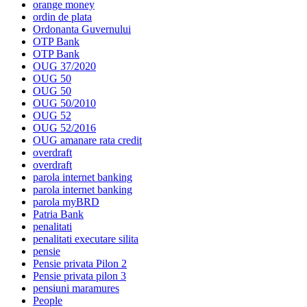
orange money
ordin de plata
Ordonanta Guvernului
OTP Bank
OTP Bank
OUG 37/2020
OUG 50
OUG 50
OUG 50/2010
OUG 52
OUG 52/2016
OUG amanare rata credit
overdraft
overdraft
parola internet banking
parola internet banking
parola myBRD
Patria Bank
penalitati
penalitati executare silita
pensie
Pensie privata Pilon 2
Pensie privata pilon 3
pensiuni maramures
People