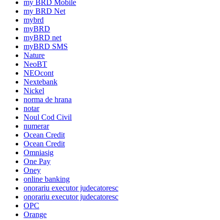
my BRD Mobile
my BRD Net
mybrd
myBRD
myBRD net
myBRD SMS
Nature
NeoBT
NEOcont
Nextebank
Nickel
norma de hrana
notar
Noul Cod Civil
numerar
Ocean Credit
Ocean Credit
Omniasig
One Pay
Oney
online banking
onorariu executor judecatoresc
onorariu executor judecatoresc
OPC
Orange