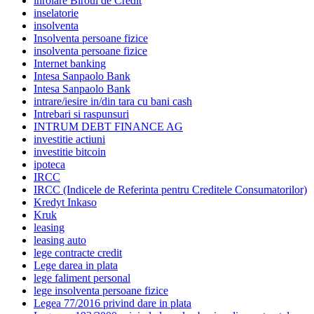
inrolare Biroul de Credit
inselatorie
insolventa
Insolventa persoane fizice
insolventa persoane fizice
Internet banking
Intesa Sanpaolo Bank
Intesa Sanpaolo Bank
intrare/iesire in/din tara cu bani cash
Intrebari si raspunsuri
INTRUM DEBT FINANCE AG
investitie actiuni
investitie bitcoin
ipoteca
IRCC
IRCC (Indicele de Referinta pentru Creditele Consumatorilor)
Kredyt Inkaso
Kruk
leasing
leasing auto
lege contracte credit
Lege darea in plata
lege faliment personal
lege insolventa persoane fizice
Legea 77/2016 privind dare in plata