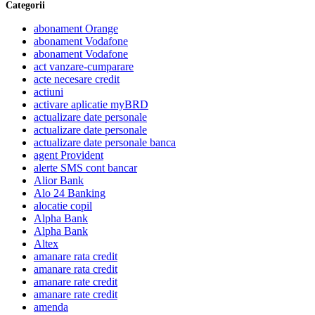
Categorii
abonament Orange
abonament Vodafone
abonament Vodafone
act vanzare-cumparare
acte necesare credit
actiuni
activare aplicatie myBRD
actualizare date personale
actualizare date personale
actualizare date personale banca
agent Provident
alerte SMS cont bancar
Alior Bank
Alo 24 Banking
alocatie copil
Alpha Bank
Alpha Bank
Altex
amanare rata credit
amanare rata credit
amanare rate credit
amanare rate credit
amenda