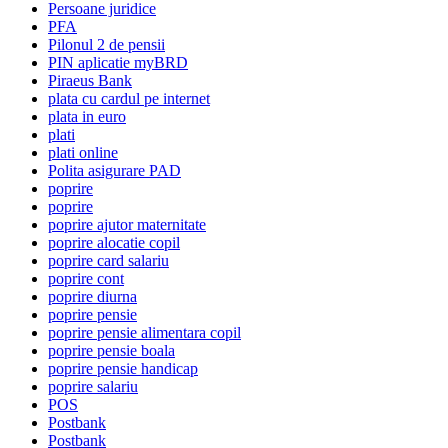
Persoane juridice
PFA
Pilonul 2 de pensii
PIN aplicatie myBRD
Piraeus Bank
plata cu cardul pe internet
plata in euro
plati
plati online
Polita asigurare PAD
poprire
poprire
poprire ajutor maternitate
poprire alocatie copil
poprire card salariu
poprire cont
poprire diurna
poprire pensie
poprire pensie alimentara copil
poprire pensie boala
poprire pensie handicap
poprire salariu
POS
Postbank
Postbank