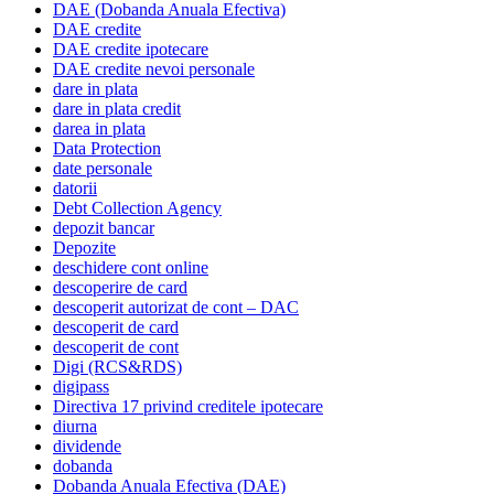
DAE (Dobanda Anuala Efectiva)
DAE credite
DAE credite ipotecare
DAE credite nevoi personale
dare in plata
dare in plata credit
darea in plata
Data Protection
date personale
datorii
Debt Collection Agency
depozit bancar
Depozite
deschidere cont online
descoperire de card
descoperit autorizat de cont – DAC
descoperit de card
descoperit de cont
Digi (RCS&RDS)
digipass
Directiva 17 privind creditele ipotecare
diurna
dividende
dobanda
Dobanda Anuala Efectiva (DAE)