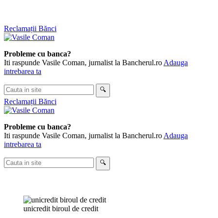
Skip
Reclamații Bănci
to
content
Probleme cu banca?
Iti raspunde Vasile Coman, jurnalist la Bancherul.ro
Adauga
intrebarea ta
Cauta
🔍
in
Reclamații Bănci
site
Probleme cu banca?
Iti raspunde Vasile Coman, jurnalist la Bancherul.ro
Adauga
intrebarea ta
Cauta
🔍
in
site
unicredit biroul de credit