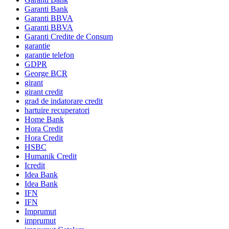
Garanti Bank
Garanti BBVA
Garanti BBVA
Garanti Credite de Consum
garantie
garantie telefon
GDPR
George BCR
girant
girant credit
grad de indatorare credit
hartuire recuperatori
Home Bank
Hora Credit
Hora Credit
HSBC
Humanik Credit
Icredit
Idea Bank
Idea Bank
IFN
IFN
Imprumut
imprumut