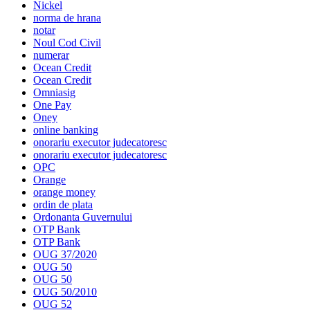
Nickel
norma de hrana
notar
Noul Cod Civil
numerar
Ocean Credit
Ocean Credit
Omniasig
One Pay
Oney
online banking
onorariu executor judecatoresc
onorariu executor judecatoresc
OPC
Orange
orange money
ordin de plata
Ordonanta Guvernului
OTP Bank
OTP Bank
OUG 37/2020
OUG 50
OUG 50
OUG 50/2010
OUG 52