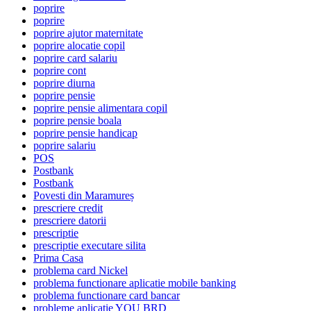
poprire
poprire
poprire ajutor maternitate
poprire alocatie copil
poprire card salariu
poprire cont
poprire diurna
poprire pensie
poprire pensie alimentara copil
poprire pensie boala
poprire pensie handicap
poprire salariu
POS
Postbank
Postbank
Povesti din Maramureș
prescriere credit
prescriere datorii
prescriptie
prescriptie executare silita
Prima Casa
problema card Nickel
problema functionare aplicatie mobile banking
problema functionare card bancar
probleme aplicatie YOU BRD