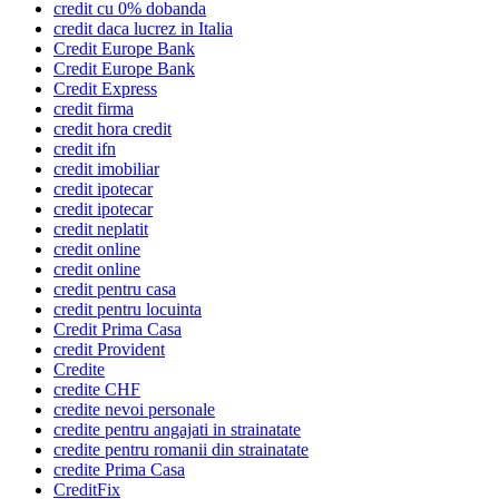
credit cu 0% dobanda
credit daca lucrez in Italia
Credit Europe Bank
Credit Europe Bank
Credit Express
credit firma
credit hora credit
credit ifn
credit imobiliar
credit ipotecar
credit ipotecar
credit neplatit
credit online
credit online
credit pentru casa
credit pentru locuinta
Credit Prima Casa
credit Provident
Credite
credite CHF
credite nevoi personale
credite pentru angajati in strainatate
credite pentru romanii din strainatate
credite Prima Casa
CreditFix