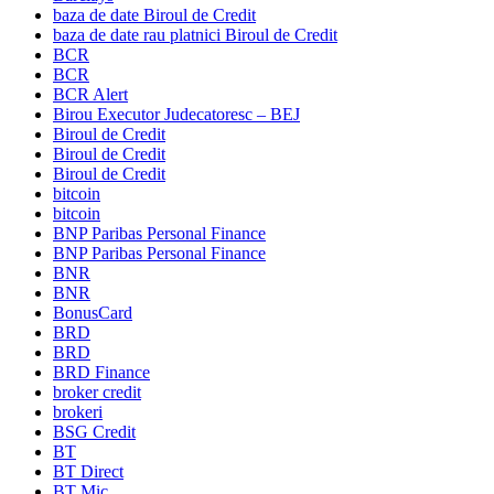
baza de date Biroul de Credit
baza de date rau platnici Biroul de Credit
BCR
BCR
BCR Alert
Birou Executor Judecatoresc – BEJ
Biroul de Credit
Biroul de Credit
Biroul de Credit
bitcoin
bitcoin
BNP Paribas Personal Finance
BNP Paribas Personal Finance
BNR
BNR
BonusCard
BRD
BRD
BRD Finance
broker credit
brokeri
BSG Credit
BT
BT Direct
BT Mic