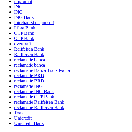
imprumut
ING
ING
ING Bank
Intrebari si raspunsuri
Libra Bank
OTP Bank
OTP Bank
overdraft
Raiffeisen Bank
Raiffeisen Bank
reclamatie banca
reclamatie banca
reclamatie Banca Transilvania
reclamatie BRD
reclamatie BRD
reclamatie ING
reclamatie ING Bank
reclamatie OTP Bank
reclamatie Raiffeisen Bank
reclamatie Raiffeisen Bank
Toate
Unicredit
UniCredit Bank