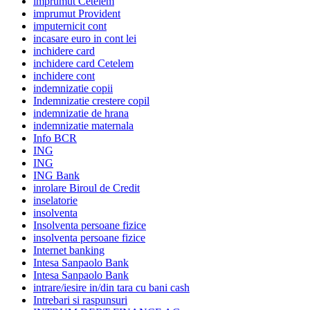
imprumut Cetelem
imprumut Provident
imputernicit cont
incasare euro in cont lei
inchidere card
inchidere card Cetelem
inchidere cont
indemnizatie copii
Indemnizatie crestere copil
indemnizatie de hrana
indemnizatie maternala
Info BCR
ING
ING
ING Bank
inrolare Biroul de Credit
inselatorie
insolventa
Insolventa persoane fizice
insolventa persoane fizice
Internet banking
Intesa Sanpaolo Bank
Intesa Sanpaolo Bank
intrare/iesire in/din tara cu bani cash
Intrebari si raspunsuri