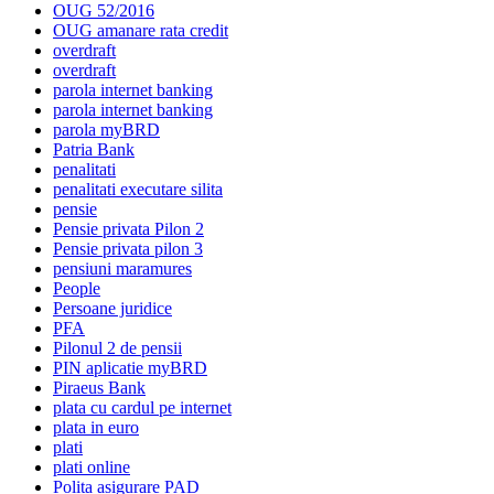
OUG 52/2016
OUG amanare rata credit
overdraft
overdraft
parola internet banking
parola internet banking
parola myBRD
Patria Bank
penalitati
penalitati executare silita
pensie
Pensie privata Pilon 2
Pensie privata pilon 3
pensiuni maramures
People
Persoane juridice
PFA
Pilonul 2 de pensii
PIN aplicatie myBRD
Piraeus Bank
plata cu cardul pe internet
plata in euro
plati
plati online
Polita asigurare PAD