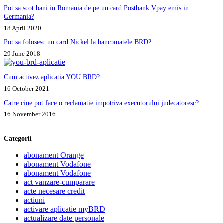
Pot sa scot bani in Romania de pe un card Postbank Vpay emis in
Germania?
18 April 2020
Pot sa folosesc un card Nickel la bancomatele BRD?
29 June 2018
Cum activez aplicatia YOU BRD?
16 October 2021
Catre cine pot face o reclamatie impotriva executorului judecatoresc?
16 November 2016
Categorii
abonament Orange
abonament Vodafone
abonament Vodafone
act vanzare-cumparare
acte necesare credit
actiuni
activare aplicatie myBRD
actualizare date personale