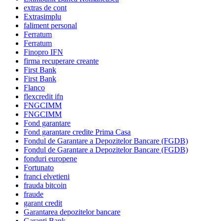
extras de cont
Extrasimplu
faliment personal
Ferratum
Ferratum
Finopro IFN
firma recuperare creante
First Bank
First Bank
Flanco
flexcredit ifn
FNGCIMM
FNGCIMM
Fond garantare
Fond garantare credite Prima Casa
Fondul de Garantare a Depozitelor Bancare (FGDB)
Fondul de Garantare a Depozitelor Bancare (FGDB)
fonduri europene
Fortunato
franci elvetieni
frauda bitcoin
fraude
garant credit
Garantarea depozitelor bancare
Garanti Bank