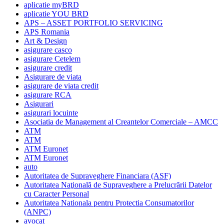
aplicatie myBRD
aplicatie YOU BRD
APS – ASSET PORTFOLIO SERVICING
APS Romania
Art & Design
asigurare casco
asigurare Cetelem
asigurare credit
Asigurare de viata
asigurare de viata credit
asigurare RCA
Asigurari
asigurari locuinte
Asociatia de Management al Creantelor Comerciale – AMCC
ATM
ATM
ATM Euronet
ATM Euronet
auto
Autoritatea de Supraveghere Financiara (ASF)
Autoritatea Naţională de Supraveghere a Prelucrării Datelor
cu Caracter Personal
Autoritatea Nationala pentru Protectia Consumatorilor
(ANPC)
avocat