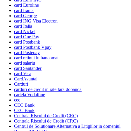
card Euroline
card franta
card George
card ING Visa Electron
card Italia
card Nickel
card One Pay
card Postbank
card Postbank Vpay
card Postepay
card retinut in bancomat
card salariu
card Santander
card Visa
CardAvantaj
Carduri
carduri de credit in rate fara dobanda
cartela Vodafone
cec
CEC Bank
CEC Bank
Centrala Riscului de Credit (CRC)
Centrala Riscului de Credit (CRC)
Centrul de Solutionare Alternativa a Litigiilor in domeniul