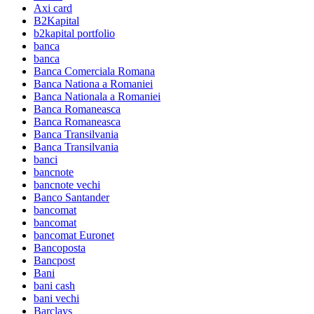
Axi card
B2Kapital
b2kapital portfolio
banca
banca
Banca Comerciala Romana
Banca Nationa a Romaniei
Banca Nationala a Romaniei
Banca Romaneasca
Banca Romaneasca
Banca Transilvania
Banca Transilvania
banci
bancnote
bancnote vechi
Banco Santander
bancomat
bancomat
bancomat Euronet
Bancoposta
Bancpost
Bani
bani cash
bani vechi
Barclays