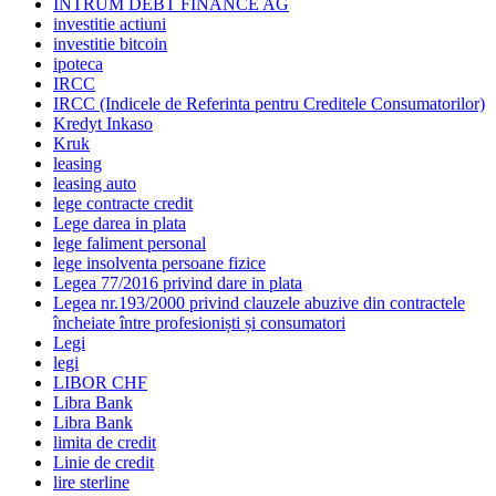
INTRUM DEBT FINANCE AG
investitie actiuni
investitie bitcoin
ipoteca
IRCC
IRCC (Indicele de Referinta pentru Creditele Consumatorilor)
Kredyt Inkaso
Kruk
leasing
leasing auto
lege contracte credit
Lege darea in plata
lege faliment personal
lege insolventa persoane fizice
Legea 77/2016 privind dare in plata
Legea nr.193/2000 privind clauzele abuzive din contractele
încheiate între profesioniști și consumatori
Legi
legi
LIBOR CHF
Libra Bank
Libra Bank
limita de credit
Linie de credit
lire sterline