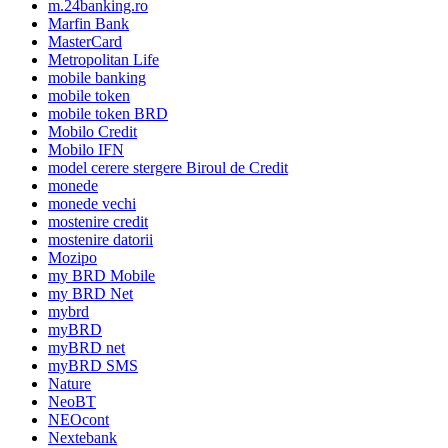
m.24banking.ro
Marfin Bank
MasterCard
Metropolitan Life
mobile banking
mobile token
mobile token BRD
Mobilo Credit
Mobilo IFN
model cerere stergere Biroul de Credit
monede
monede vechi
mostenire credit
mostenire datorii
Mozipo
my BRD Mobile
my BRD Net
mybrd
myBRD
myBRD net
myBRD SMS
Nature
NeoBT
NEOcont
Nextebank