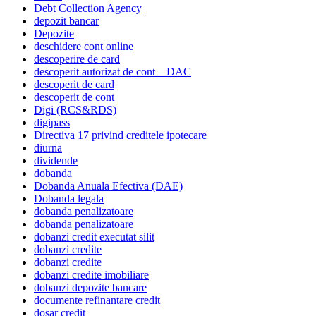
Debt Collection Agency
depozit bancar
Depozite
deschidere cont online
descoperire de card
descoperit autorizat de cont – DAC
descoperit de card
descoperit de cont
Digi (RCS&RDS)
digipass
Directiva 17 privind creditele ipotecare
diurna
dividende
dobanda
Dobanda Anuala Efectiva (DAE)
Dobanda legala
dobanda penalizatoare
dobanda penalizatoare
dobanzi credit executat silit
dobanzi credite
dobanzi credite
dobanzi credite imobiliare
dobanzi depozite bancare
documente refinantare credit
dosar credit