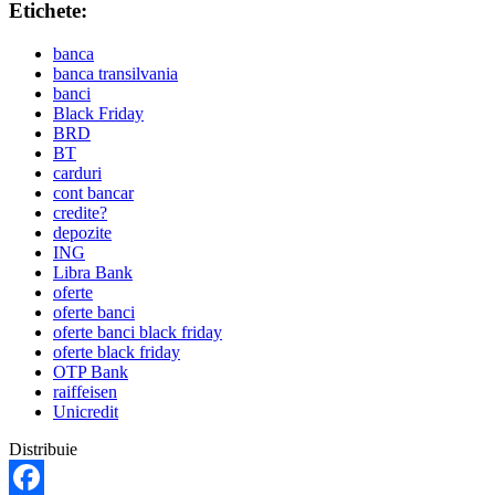
Etichete:
banca
banca transilvania
banci
Black Friday
BRD
BT
carduri
cont bancar
credite?
depozite
ING
Libra Bank
oferte
oferte banci
oferte banci black friday
oferte black friday
OTP Bank
raiffeisen
Unicredit
Distribuie