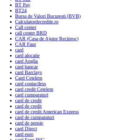
BT Pay
BT24
Bursa de Valori Bucuresti (BVB)
Calculatordecredite.ro
Call center
call center BRD
CAR (Casa de Ajutor Reciproc)
CAR Faur
card
card alocatie
card Anglia
card bancar
card Barclays
Card Cetelem
card contactless
card credit Cetelem
card cumparaturi
card de credit
card de credit
card de credit American Express
card de cumparaturi
card de pensie
card Direct
card euro
card Euro ING