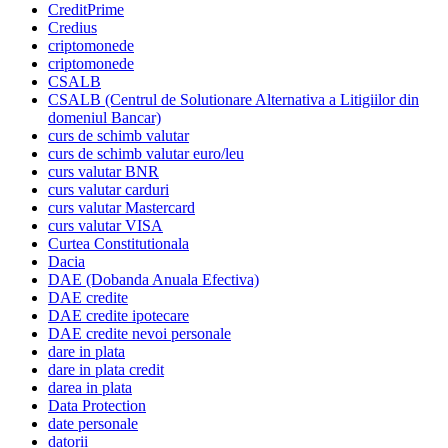
CreditPrime
Credius
criptomonede
criptomonede
CSALB
CSALB (Centrul de Solutionare Alternativa a Litigiilor din
domeniul Bancar)
curs de schimb valutar
curs de schimb valutar euro/leu
curs valutar BNR
curs valutar carduri
curs valutar Mastercard
curs valutar VISA
Curtea Constitutionala
Dacia
DAE (Dobanda Anuala Efectiva)
DAE credite
DAE credite ipotecare
DAE credite nevoi personale
dare in plata
dare in plata credit
darea in plata
Data Protection
date personale
datorii