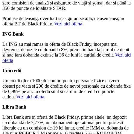
zero comision de analiză și asigurare de viață și șomaj, dar și până la
350 de puncte de loialitate STAR.
Produse de leasing, overdraft si asigurari se afla, de asemenea, in
oferta BT de Black Friday.
Vezi aici oferta
ING Bank
La ING au mai ramas in oferta de Black Friday, inceputa mai
devreme, depozite cu dobanda 8%, premii in bani la cardul de debit
si rate fara dobanda extinse la 36 de luni la cardul de credit.
Vezi aici
oferta
Unicredit
Unicredit ofera 1000 de conturi pentru persoane fizice cu zero
costuri pe viata si 200 de credite de nevoi personale cu dobanda fixa
de 6,99% pe an. In oferta sunt si carduri de credit cu puncte
cadou.
Vezi aici oferta
Libra Bank
Libra Bank are in oferta de Black Friday, printre altele, un depozit
cu dobanda de 7,77%, un abonament operational pentru profesii
liberale cu un comision de 19 lei lunar, credite IMM cu dobanda de
1% plus ROBOR 3 M (primele 10 credite), 2% + ROBOR 3M