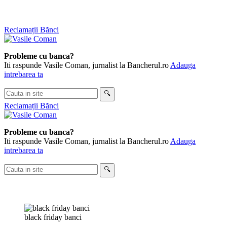
Skip
Reclamații Bănci
to
content
Probleme cu banca?
Iti raspunde Vasile Coman, jurnalist la Bancherul.ro
Adauga
intrebarea ta
Cauta
🔍
in
Reclamații Bănci
site
Probleme cu banca?
Iti raspunde Vasile Coman, jurnalist la Bancherul.ro
Adauga
intrebarea ta
Cauta
🔍
in
site
black friday banci