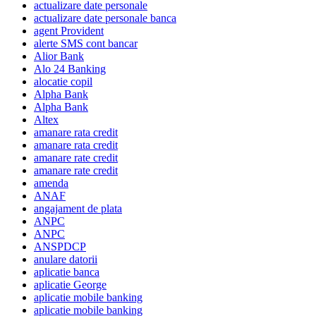
actualizare date personale
actualizare date personale banca
agent Provident
alerte SMS cont bancar
Alior Bank
Alo 24 Banking
alocatie copil
Alpha Bank
Alpha Bank
Altex
amanare rata credit
amanare rata credit
amanare rate credit
amanare rate credit
amenda
ANAF
angajament de plata
ANPC
ANPC
ANSPDCP
anulare datorii
aplicatie banca
aplicatie George
aplicatie mobile banking
aplicatie mobile banking