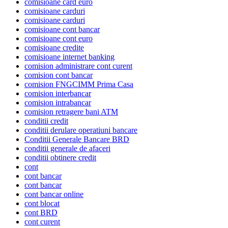
comisioane card euro
comisioane carduri
comisioane carduri
comisioane cont bancar
comisioane cont euro
comisioane credite
comisioane internet banking
comision administrare cont curent
comision cont bancar
comision FNGCIMM Prima Casa
comision interbancar
comision intrabancar
comision retragere bani ATM
conditii credit
conditii derulare operatiuni bancare
Conditii Generale Bancare BRD
conditii generale de afaceri
conditii obtinere credit
cont
cont bancar
cont bancar
cont bancar online
cont blocat
cont BRD
cont curent