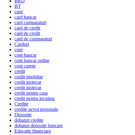
BRD
BT
card
card bancar
card cumparaturi
card de credit
card de credit
card de cumparaturi
Carduri
cont
cont bancar
cont bancar online
cont curent
credit
credit imobiliar
credit ipotecar
credit ipotecar
credit pentru casa
credit pentru locuinta
Credite
credite nevoi personale
Depozite
dobanzi credite
dobanzi depozite bancare
Educatie financiara