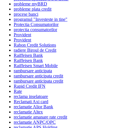
probleme myBRD
probleme plata credit
procese banci
programul "Investeste in tine"
Protectia Consumatorilor
protectia consumatorilor
Provident
Provident
Rabon Credit Solutions
radiere Biroul de Credit
Raiffeisen Bank
Raiffeisen Bank
Raiffeisen Smart Mobile
rambursare anticipata
rambursare anticipata credit
rambursare anticipata credit
Rapid Credit IFN
Rate
reclama inselatoare
Reclamati Axi card
reclamatie Alior Bank
reclamatie Altex
reclamatie amanare rate credit
reclamatie ANPC/OPC
reclamatie APS Holding