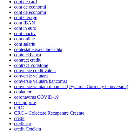
cont de card
cont de economii
cont de economii
cont George
cont IBAN
cont in euro
cont inactiv
cont online
cont salariu
contestatie executare silita
contract banca
contract credit
contract Vodafone
conversie credit valuta
conversie valutara
conversie valutara bancomat
conversie valutara dinamica (Dynamic Currency Conversion)
coplatitor
coronavirus COVID-19
cost poprire
CRC
CRC – Colectare Recuperare Creante
credit
credit car
credit Cetelem