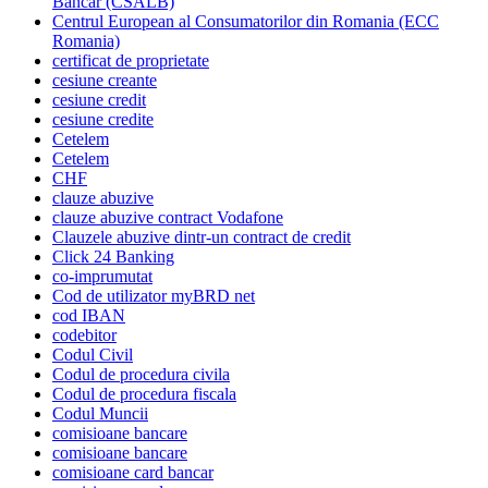
Bancar (CSALB)
Centrul European al Consumatorilor din Romania (ECC
Romania)
certificat de proprietate
cesiune creante
cesiune credit
cesiune credite
Cetelem
Cetelem
CHF
clauze abuzive
clauze abuzive contract Vodafone
Clauzele abuzive dintr-un contract de credit
Click 24 Banking
co-imprumutat
Cod de utilizator myBRD net
cod IBAN
codebitor
Codul Civil
Codul de procedura civila
Codul de procedura fiscala
Codul Muncii
comisioane bancare
comisioane bancare
comisioane card bancar