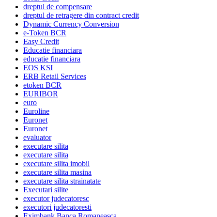
dreptul de compensare
dreptul de retragere din contract credit
Dynamic Currency Conversion
e-Token BCR
Easy Credit
Educatie financiara
educatie financiara
EOS KSI
ERB Retail Services
etoken BCR
EURIBOR
euro
Euroline
Euronet
Euronet
evaluator
executare silita
executare silita
executare silita imobil
executare silita masina
executare silita strainatate
Executari silite
executor judecatoresc
executori judecatoresti
Eximbank Banca Romaneasca