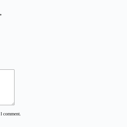
*
e I comment.