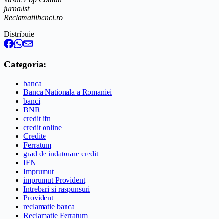
jurnalist
Reclamatiibanci.ro
Distribuie
Categoria:
banca
Banca Nationala a Romaniei
banci
BNR
credit ifn
credit online
Credite
Ferratum
grad de indatorare credit
IFN
Imprumut
imprumut Provident
Intrebari si raspunsuri
Provident
reclamatie banca
Reclamatie Ferratum