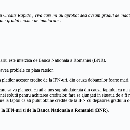
rou Credite Rapide , Viva care mi-au aprobat desi aveam gradul de indat
eam gradul maxim de indatorare .
lariu este interzisa de Banca Nationala a Romaniei (BNR).
avea problele cu plata ratelor.
latilor acestor credite de la IFN-uri, din cauza dobanzilor foarte mari, i
in care sa va plangeti ca ati ajuns supraindatorata din cauza faptului c
ei solutii pentru achitarea creditelor, fara sa ajungeti in situatia de a fi 
 la faptul ca ati putut obtine credite de la IFN cu depasirea gradului d
de la IFN-uri si de la Banca Nationala a Romaniei (BNR).