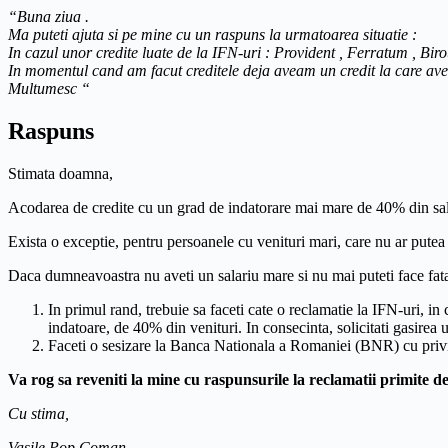
“Buna ziua .
Ma puteti ajuta si pe mine cu un raspuns la urmatoarea situatie :
In cazul unor credite luate de la IFN-uri : Provident , Ferratum , Bi
In momentul cand am facut creditele deja aveam un credit la care av
Multumesc “
Raspuns
Stimata doamna,
Acodarea de credite cu un grad de indatorare mai mare de 40% din sa
Exista o exceptie, pentru persoanele cu venituri mari, care nu ar putea 
Daca dumneavoastra nu aveti un salariu mare si nu mai puteti face fata p
In primul rand, trebuie sa faceti cate o reclamatie la IFN-uri, 
indatoare, de 40% din venituri. In consecinta, solicitati gasirea un
Faceti o sesizare la Banca Nationala a Romaniei (BNR) cu privire
Va rog sa reveniti la mine cu raspunsurile la reclamatii primite 
Cu stima,
Vasile Pop Coman