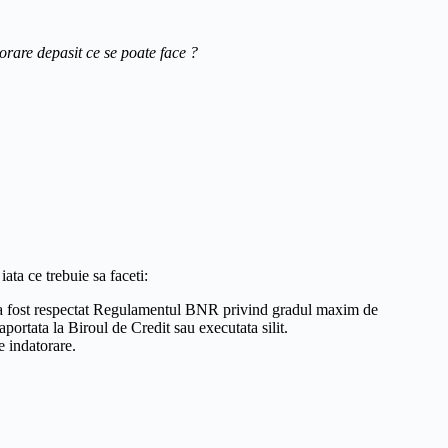
orare depasit ce se poate face ?
ata ce trebuie sa faceti:
a nu a fost respectat Regulamentul BNR privind gradul maxim de
raportata la Biroul de Credit sau executata silit.
e indatorare.