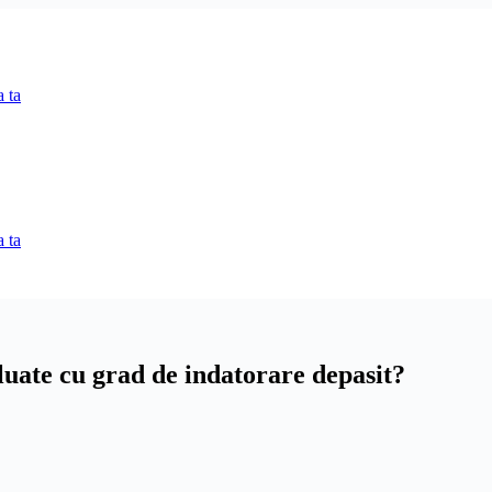
 ta
 ta
 luate cu grad de indatorare depasit?