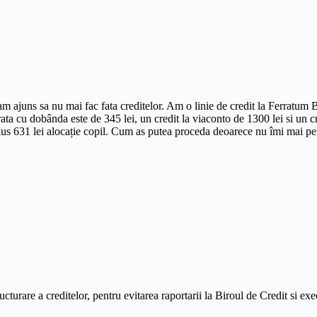
am ajuns sa nu mai fac fata creditelor. Am o linie de credit la Ferratu
 rata cu dobânda este de 345 lei, un credit la viaconto de 1300 lei si un cr
 plus 631 lei alocație copil. Cum as putea proceda deoarece nu îmi mai p
cturare a creditelor, pentru evitarea raportarii la Biroul de Credit si exec