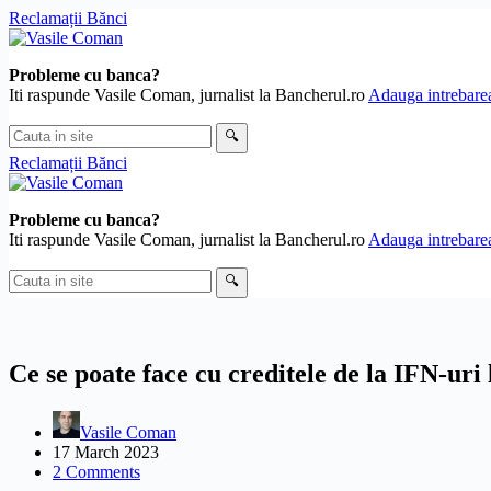
Skip
Reclamații Bănci
to
content
Probleme cu banca?
Iti raspunde Vasile Coman, jurnalist la Bancherul.ro
Adauga intrebarea
Cauta
🔍
in
Reclamații Bănci
site
Probleme cu banca?
Iti raspunde Vasile Coman, jurnalist la Bancherul.ro
Adauga intrebarea
Cauta
🔍
in
site
Ce se poate face cu creditele de la IFN-uri
Vasile Coman
17 March 2023
2 Comments