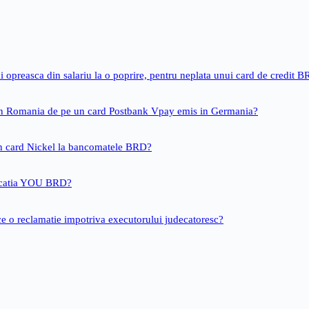
i opreasca din salariu la o poprire, pentru neplata unui card de credit 
 in Romania de pe un card Postbank Vpay emis in Germania?
un card Nickel la bancomatele BRD?
icatia YOU BRD?
ce o reclamatie impotriva executorului judecatoresc?