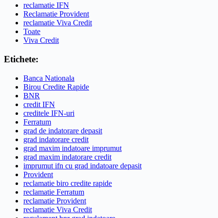
reclamatie IFN
Reclamatie Provident
reclamatie Viva Credit
Toate
Viva Credit
Etichete:
Banca Nationala
Birou Credite Rapide
BNR
credit IFN
creditele IFN-uri
Ferratum
grad de indatorare depasit
grad indatorare credit
grad maxim indatoare imprumut
grad maxim indatorare credit
imprumut ifn cu grad indatoare depasit
Provident
reclamatie biro credite rapide
reclamatie Ferratum
reclamatie Provident
reclamatie Viva Credit