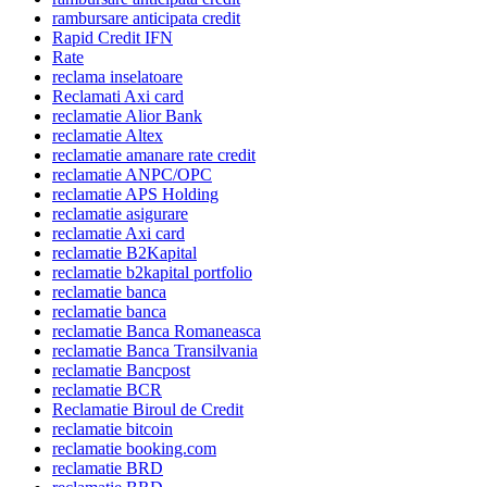
rambursare anticipata credit
Rapid Credit IFN
Rate
reclama inselatoare
Reclamati Axi card
reclamatie Alior Bank
reclamatie Altex
reclamatie amanare rate credit
reclamatie ANPC/OPC
reclamatie APS Holding
reclamatie asigurare
reclamatie Axi card
reclamatie B2Kapital
reclamatie b2kapital portfolio
reclamatie banca
reclamatie banca
reclamatie Banca Romaneasca
reclamatie Banca Transilvania
reclamatie Bancpost
reclamatie BCR
Reclamatie Biroul de Credit
reclamatie bitcoin
reclamatie booking.com
reclamatie BRD