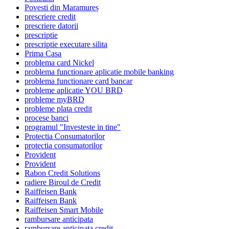
Povesti din Maramureș
prescriere credit
prescriere datorii
prescriptie
prescriptie executare silita
Prima Casa
problema card Nickel
problema functionare aplicatie mobile banking
problema functionare card bancar
probleme aplicatie YOU BRD
probleme myBRD
probleme plata credit
procese banci
programul "Investeste in tine"
Protectia Consumatorilor
protectia consumatorilor
Provident
Provident
Rabon Credit Solutions
radiere Biroul de Credit
Raiffeisen Bank
Raiffeisen Bank
Raiffeisen Smart Mobile
rambursare anticipata
rambursare anticipata credit