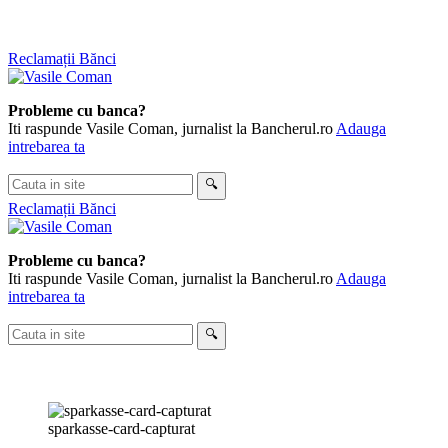
Skip
Reclamații Bănci
to
content
Probleme cu banca?
Iti raspunde Vasile Coman, jurnalist la Bancherul.ro
Adauga
intrebarea ta
Cauta
🔍
in
Reclamații Bănci
site
Probleme cu banca?
Iti raspunde Vasile Coman, jurnalist la Bancherul.ro
Adauga
intrebarea ta
Cauta
🔍
in
site
sparkasse-card-capturat