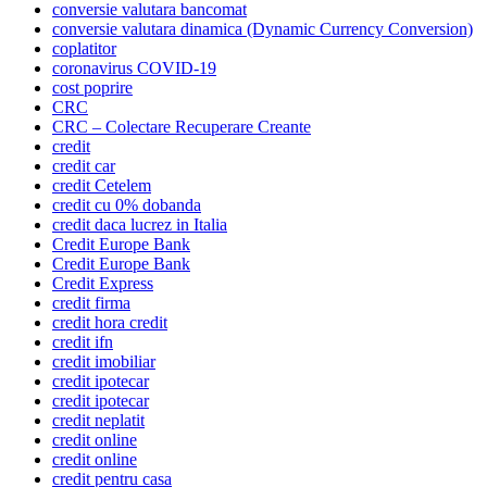
conversie valutara bancomat
conversie valutara dinamica (Dynamic Currency Conversion)
coplatitor
coronavirus COVID-19
cost poprire
CRC
CRC – Colectare Recuperare Creante
credit
credit car
credit Cetelem
credit cu 0% dobanda
credit daca lucrez in Italia
Credit Europe Bank
Credit Europe Bank
Credit Express
credit firma
credit hora credit
credit ifn
credit imobiliar
credit ipotecar
credit ipotecar
credit neplatit
credit online
credit online
credit pentru casa