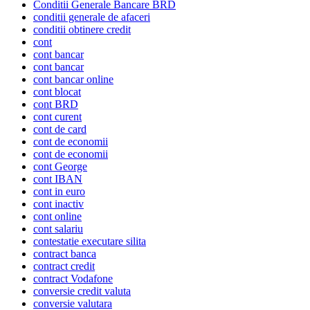
Conditii Generale Bancare BRD
conditii generale de afaceri
conditii obtinere credit
cont
cont bancar
cont bancar
cont bancar online
cont blocat
cont BRD
cont curent
cont de card
cont de economii
cont de economii
cont George
cont IBAN
cont in euro
cont inactiv
cont online
cont salariu
contestatie executare silita
contract banca
contract credit
contract Vodafone
conversie credit valuta
conversie valutara