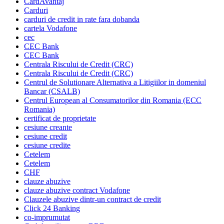
CardAvantaj
Carduri
carduri de credit in rate fara dobanda
cartela Vodafone
cec
CEC Bank
CEC Bank
Centrala Riscului de Credit (CRC)
Centrala Riscului de Credit (CRC)
Centrul de Solutionare Alternativa a Litigiilor in domeniul
Bancar (CSALB)
Centrul European al Consumatorilor din Romania (ECC
Romania)
certificat de proprietate
cesiune creante
cesiune credit
cesiune credite
Cetelem
Cetelem
CHF
clauze abuzive
clauze abuzive contract Vodafone
Clauzele abuzive dintr-un contract de credit
Click 24 Banking
co-imprumutat