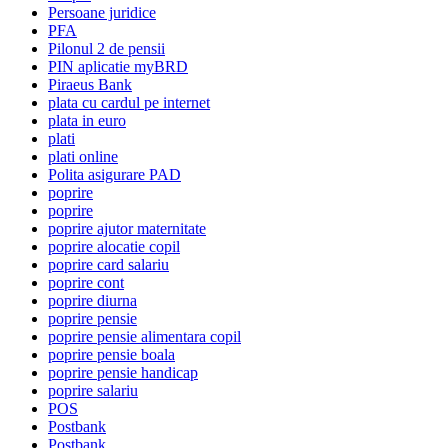
Persoane juridice
PFA
Pilonul 2 de pensii
PIN aplicatie myBRD
Piraeus Bank
plata cu cardul pe internet
plata in euro
plati
plati online
Polita asigurare PAD
poprire
poprire
poprire ajutor maternitate
poprire alocatie copil
poprire card salariu
poprire cont
poprire diurna
poprire pensie
poprire pensie alimentara copil
poprire pensie boala
poprire pensie handicap
poprire salariu
POS
Postbank
Postbank