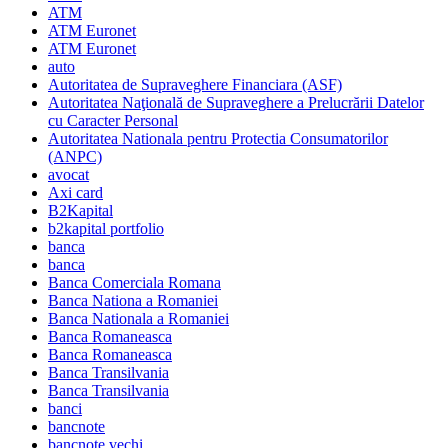
ATM
ATM Euronet
ATM Euronet
auto
Autoritatea de Supraveghere Financiara (ASF)
Autoritatea Naţională de Supraveghere a Prelucrării Datelor
cu Caracter Personal
Autoritatea Nationala pentru Protectia Consumatorilor
(ANPC)
avocat
Axi card
B2Kapital
b2kapital portfolio
banca
banca
Banca Comerciala Romana
Banca Nationa a Romaniei
Banca Nationala a Romaniei
Banca Romaneasca
Banca Romaneasca
Banca Transilvania
Banca Transilvania
banci
bancnote
bancnote vechi