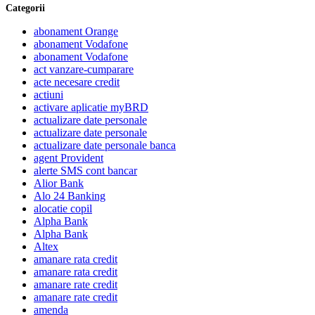
Categorii
abonament Orange
abonament Vodafone
abonament Vodafone
act vanzare-cumparare
acte necesare credit
actiuni
activare aplicatie myBRD
actualizare date personale
actualizare date personale
actualizare date personale banca
agent Provident
alerte SMS cont bancar
Alior Bank
Alo 24 Banking
alocatie copil
Alpha Bank
Alpha Bank
Altex
amanare rata credit
amanare rata credit
amanare rate credit
amanare rate credit
amenda