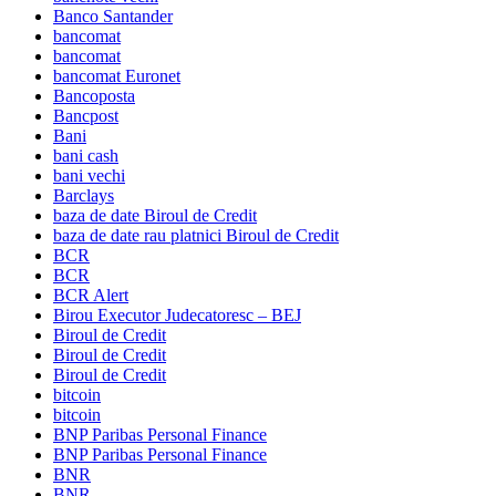
Banco Santander
bancomat
bancomat
bancomat Euronet
Bancoposta
Bancpost
Bani
bani cash
bani vechi
Barclays
baza de date Biroul de Credit
baza de date rau platnici Biroul de Credit
BCR
BCR
BCR Alert
Birou Executor Judecatoresc – BEJ
Biroul de Credit
Biroul de Credit
Biroul de Credit
bitcoin
bitcoin
BNP Paribas Personal Finance
BNP Paribas Personal Finance
BNR
BNR