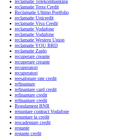
reclamatie Telekombanking
reclamatie Terra Credit
Reclamatie Ultimo Portfolio
reclamatie Unicredit
reclamatie Viva Credit
reclamatie Vodafone
reclamatie Vodafone
reclamatie Western Union
reclamatie YOU BRD
reclamatie Zaplo
recuperare creante
recuperare creante
recuperatori
recuperatori
reesalonare rate credit
refinantare
refinantare card credit
refinantare credit
refinantare credit
Regulament BNR
renuntare contract Vodafone
renuntare la credit
rescadentare credit
restante
restante credit