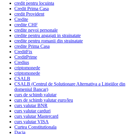
credit pentru locuinta
Credit Prima Casa
credit Provident
Credite
credite CHF
credite nevoi personale
credite pentru angajati in strainatate
credite pentru romanii din strainatate
credite Prima Casa
CreditFix
CreditPrime
Credius
criptomonede
criptomonede
CSALB
CSALB (Centrul de Solutionare Alternativa a Litigiilor din
domeniul Bancar)
curs de schimb valutar
curs de schimb valutar euro/leu
curs valutar BNR
curs valutar carduri
curs valutar Mastercard
curs valutar VISA
Curtea Constitutionala
Dacia