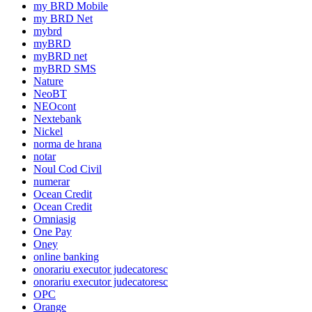
my BRD Mobile
my BRD Net
mybrd
myBRD
myBRD net
myBRD SMS
Nature
NeoBT
NEOcont
Nextebank
Nickel
norma de hrana
notar
Noul Cod Civil
numerar
Ocean Credit
Ocean Credit
Omniasig
One Pay
Oney
online banking
onorariu executor judecatoresc
onorariu executor judecatoresc
OPC
Orange