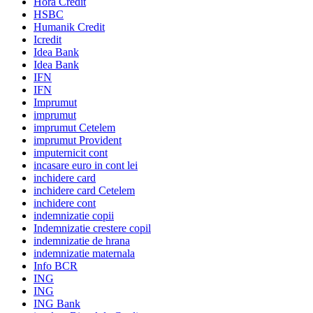
Hora Credit
HSBC
Humanik Credit
Icredit
Idea Bank
Idea Bank
IFN
IFN
Imprumut
imprumut
imprumut Cetelem
imprumut Provident
imputernicit cont
incasare euro in cont lei
inchidere card
inchidere card Cetelem
inchidere cont
indemnizatie copii
Indemnizatie crestere copil
indemnizatie de hrana
indemnizatie maternala
Info BCR
ING
ING
ING Bank