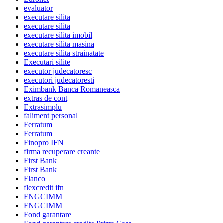
evaluator
executare silita
executare silita
executare silita imobil
executare silita masina
executare silita strainatate
Executari silite
executor judecatoresc
executori judecatoresti
Eximbank Banca Romaneasca
extras de cont
Extrasimplu
faliment personal
Ferratum
Ferratum
Finopro IFN
firma recuperare creante
First Bank
First Bank
Flanco
flexcredit ifn
FNGCIMM
FNGCIMM
Fond garantare