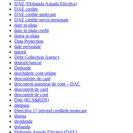
DAE (Dobanda Anuala Efectiva)
DAE credite
DAE credite ipotecare
DAE credite nevoi personale
dare in plata
dare in plata credit
darea in plata
Data Protection
date personale
datorii
Debt Collection Agency
depozit bancar
Depozite
deschidere cont online
descoperire de card
descoperit autorizat de cont – DAC
descoperit de card
descoperit de cont
Digi (RCS&RDS)
digipass
Directiva 17 privind creditele ipotecare
diurna
dividende
dobanda
Dobanda Anuala Efectiva (DAE)