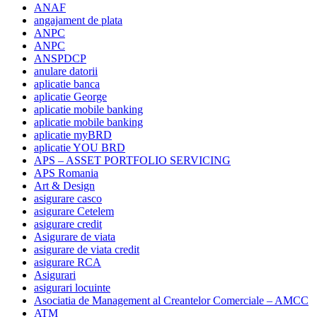
ANAF
angajament de plata
ANPC
ANPC
ANSPDCP
anulare datorii
aplicatie banca
aplicatie George
aplicatie mobile banking
aplicatie mobile banking
aplicatie myBRD
aplicatie YOU BRD
APS – ASSET PORTFOLIO SERVICING
APS Romania
Art & Design
asigurare casco
asigurare Cetelem
asigurare credit
Asigurare de viata
asigurare de viata credit
asigurare RCA
Asigurari
asigurari locuinte
Asociatia de Management al Creantelor Comerciale – AMCC
ATM