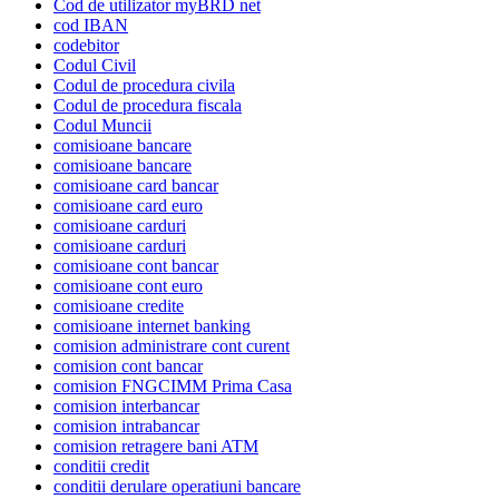
Cod de utilizator myBRD net
cod IBAN
codebitor
Codul Civil
Codul de procedura civila
Codul de procedura fiscala
Codul Muncii
comisioane bancare
comisioane bancare
comisioane card bancar
comisioane card euro
comisioane carduri
comisioane carduri
comisioane cont bancar
comisioane cont euro
comisioane credite
comisioane internet banking
comision administrare cont curent
comision cont bancar
comision FNGCIMM Prima Casa
comision interbancar
comision intrabancar
comision retragere bani ATM
conditii credit
conditii derulare operatiuni bancare