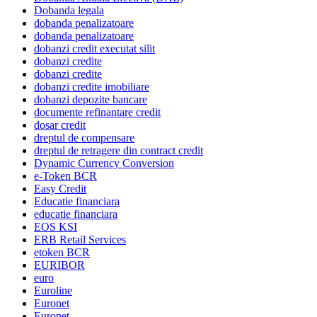
Dobanda legala
dobanda penalizatoare
dobanda penalizatoare
dobanzi credit executat silit
dobanzi credite
dobanzi credite
dobanzi credite imobiliare
dobanzi depozite bancare
documente refinantare credit
dosar credit
dreptul de compensare
dreptul de retragere din contract credit
Dynamic Currency Conversion
e-Token BCR
Easy Credit
Educatie financiara
educatie financiara
EOS KSI
ERB Retail Services
etoken BCR
EURIBOR
euro
Euroline
Euronet
Euronet