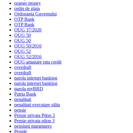
orange money
ordin de plata
Ordonanta Guvernului
OTP Bank
OTP Bank
OUG 37/2020
OUG 50
OUG 50
OUG 50/2010
OUG 52
OUG 52/2016
OUG amanare rata credit
overdraft
overdraft
parola internet banking
parola internet banking
parola myBRD
Patria Bank
penalitati
penalitati executare silita
pensie
Pensie privata Pilon 2
Pensie privata pilon 3
pensiuni maramures
People