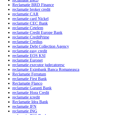
reclamatie BRD
Reclamatie BRD Finance
reclamatie broker credit
reclamatie CAR
reclamatie card Nickel
reclamatie CEC Bank
reclamatie Cetelem
reclamatie Credit Europe Bank
reclamatie CreditPrime
reclamatie Credius
reclamatie Debt Collection Agency
reclamatie easy credit
reclamatie EOS KSI
reclamatie Euronet
reclamatie executor judecatoresc
reclamatie Eximbank Banca Romaneasca
Reclamatie Ferratum
reclamatie First Bank
Reclamatie Flanco
reclamatie Garanti Bank
reclamatie Hora Credit
reclamatie icredit
Reclamatie Idea Bank
reclamatie IFN
reclamatie ING