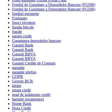
Fond garantare credite Prima Casa
Fondul de Garantare a Depozitelor Bancare (FGDB)
Fondul de Garantare a Depozitelor Bancare (FGDB)
fonduri europene
Fortunato
franci elvetieni
frauda bitcoin
fraude
garant credit
Garantarea depozitelor bancare
Garanti Bank
Garanti Bank
Garanti BBVA
Garanti BBVA
Garanti Credite de Consum
garantie
garantie telefon
GDPR
George BCR
girant
girant credit
grad de indatorare credit
hartuire recuperatori
Home Bank
Hora Credit