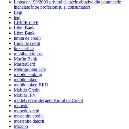
Legea nr.193/2000 privind clauzele abuzive din contractele
încheiate între profesioniști și consumatori
Legi
legi
LIBOR CHF
Libra Bank
Libra Bank
limita de credit
Linie de credit
lire sterline
m.24banking.ro
Marfin Bank
MasterCard
Metropolitan Life
mobile banking
mobile token
mobile token BRD
Mobilo Credit
Mobilo IFN
model cerere stergere Biroul de Credit
monede
monede vechi
mostenire credit
mostenire datorii
Mozipo