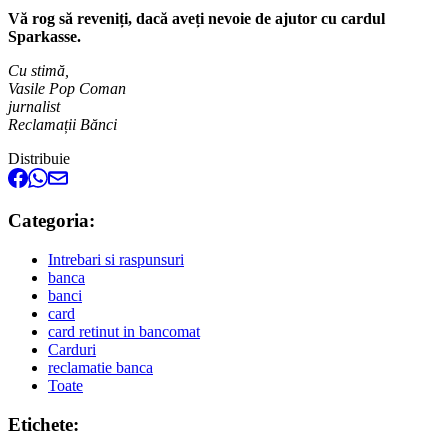
Vă rog să reveniți, dacă aveți nevoie de ajutor cu cardul
Sparkasse.
Cu stimă,
Vasile Pop Coman
jurnalist
Reclamații Bănci
Distribuie
Categoria:
Intrebari si raspunsuri
banca
banci
card
card retinut in bancomat
Carduri
reclamatie banca
Toate
Etichete: