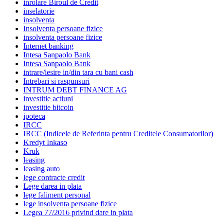
inrolare Biroul de Credit
inselatorie
insolventa
Insolventa persoane fizice
insolventa persoane fizice
Internet banking
Intesa Sanpaolo Bank
Intesa Sanpaolo Bank
intrare/iesire in/din tara cu bani cash
Intrebari si raspunsuri
INTRUM DEBT FINANCE AG
investitie actiuni
investitie bitcoin
ipoteca
IRCC
IRCC (Indicele de Referinta pentru Creditele Consumatorilor)
Kredyt Inkaso
Kruk
leasing
leasing auto
lege contracte credit
Lege darea in plata
lege faliment personal
lege insolventa persoane fizice
Legea 77/2016 privind dare in plata