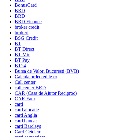
BonusCard
BRD
BRD
BRD Finance
broker credit
brokeri
BSG Credit
BT
BT Direct
BT Mic
BT Pay
BT24
Bursa de Valori Bucuresti (BVB)
Calculatordecredite.ro
Call center
call center BRD
CAR (Casa de Ajutor Reciproc)
CAR Faur
card
card alocatie
card Anglia
card bancar
card Barclays
Card Cetelem