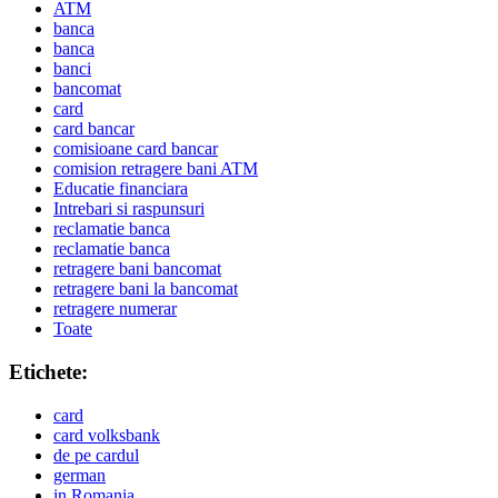
ATM
banca
banca
banci
bancomat
card
card bancar
comisioane card bancar
comision retragere bani ATM
Educatie financiara
Intrebari si raspunsuri
reclamatie banca
reclamatie banca
retragere bani bancomat
retragere bani la bancomat
retragere numerar
Toate
Etichete:
card
card volksbank
de pe cardul
german
in Romania