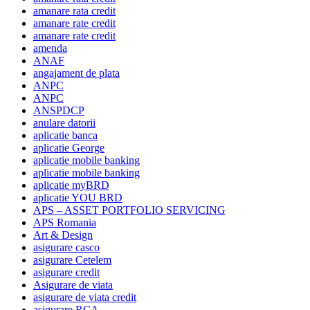
amanare rata credit
amanare rate credit
amanare rate credit
amenda
ANAF
angajament de plata
ANPC
ANPC
ANSPDCP
anulare datorii
aplicatie banca
aplicatie George
aplicatie mobile banking
aplicatie mobile banking
aplicatie myBRD
aplicatie YOU BRD
APS – ASSET PORTFOLIO SERVICING
APS Romania
Art & Design
asigurare casco
asigurare Cetelem
asigurare credit
Asigurare de viata
asigurare de viata credit
asigurare RCA