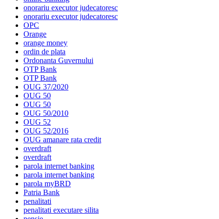
onorariu executor judecatoresc
onorariu executor judecatoresc
OPC
Orange
orange money
ordin de plata
Ordonanta Guvernului
OTP Bank
OTP Bank
OUG 37/2020
OUG 50
OUG 50
OUG 50/2010
OUG 52
OUG 52/2016
OUG amanare rata credit
overdraft
overdraft
parola internet banking
parola internet banking
parola myBRD
Patria Bank
penalitati
penalitati executare silita
pensie