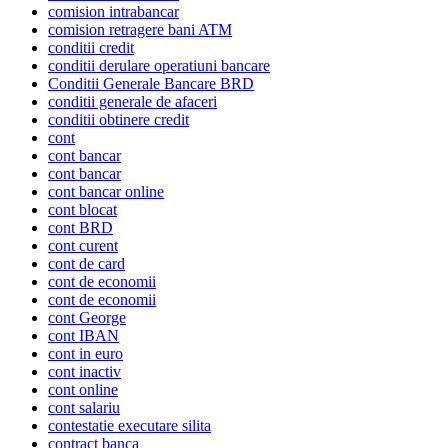
comision intrabancar
comision retragere bani ATM
conditii credit
conditii derulare operatiuni bancare
Conditii Generale Bancare BRD
conditii generale de afaceri
conditii obtinere credit
cont
cont bancar
cont bancar
cont bancar online
cont blocat
cont BRD
cont curent
cont de card
cont de economii
cont de economii
cont George
cont IBAN
cont in euro
cont inactiv
cont online
cont salariu
contestatie executare silita
contract banca