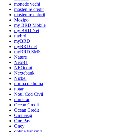
monede vechi
mostenire credit
mostenire datorii
Mozipo
my BRD Mobile
my BRD Net
mybrd
myBRD
myBRD net
myBRD SMS
Nature
NeoBT
NEOcont
Nextebank
Nickel
norma de hrana
notar
Noul Cod Civil
numerar
Ocean Credit
Ocean Credit
Omniasig
One Pay
Oney
online banking