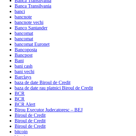
Banca Transilvania
Banca Transilvania
banci
bancnote
bancnote vechi
Banco Santander
bancomat
bancomat
bancomat Euronet
Bancoposta
Bancpost
Bani
bani cash
bani vechi
Barclays
baza de date Biroul de Credit
baza de date rau platnici Biroul de Credit
BCR
BCR
BCR Alert
Birou Executor Judecatoresc – BEJ
Biroul de Credit
Biroul de Credit
Biroul de Credit
bitcoin