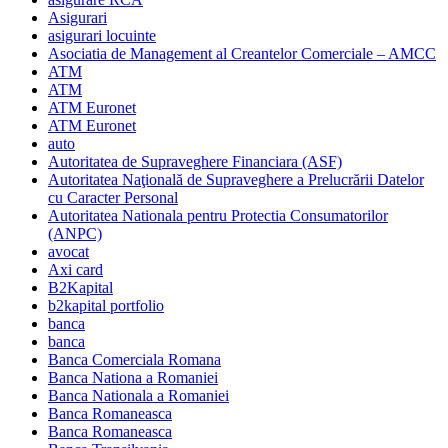
Asigurari
asigurari locuinte
Asociatia de Management al Creantelor Comerciale – AMCC
ATM
ATM
ATM Euronet
ATM Euronet
auto
Autoritatea de Supraveghere Financiara (ASF)
Autoritatea Naţională de Supraveghere a Prelucrării Datelor
cu Caracter Personal
Autoritatea Nationala pentru Protectia Consumatorilor
(ANPC)
avocat
Axi card
B2Kapital
b2kapital portfolio
banca
banca
Banca Comerciala Romana
Banca Nationa a Romaniei
Banca Nationala a Romaniei
Banca Romaneasca
Banca Romaneasca