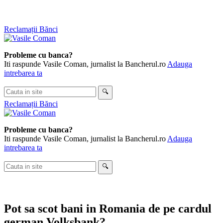
Skip
Reclamații Bănci
to
content
Probleme cu banca?
Iti raspunde Vasile Coman, jurnalist la Bancherul.ro
Adauga
intrebarea ta
Cauta
🔍
in
Reclamații Bănci
site
Probleme cu banca?
Iti raspunde Vasile Coman, jurnalist la Bancherul.ro
Adauga
intrebarea ta
Cauta
🔍
in
site
Pot sa scot bani in Romania de pe cardul
german Volksbank?