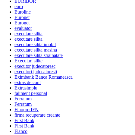
EURIBOR
euro
Euroline
Euronet
Euronet
evaluator
executare silita
executare silita
executare silita imobil
executare silita masina
executare silita strainatate
Executari silite
executor judecatoresc
executori judecatoresti
Eximbank Banca Romaneasca
extras de cont
Extrasimplu
faliment personal
Ferratum
Ferratum
Finopro IFN
firma recuperare creante
First Bank
First Bank
Flanco