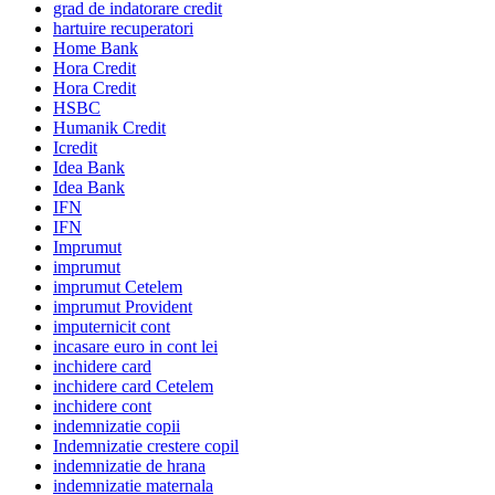
grad de indatorare credit
hartuire recuperatori
Home Bank
Hora Credit
Hora Credit
HSBC
Humanik Credit
Icredit
Idea Bank
Idea Bank
IFN
IFN
Imprumut
imprumut
imprumut Cetelem
imprumut Provident
imputernicit cont
incasare euro in cont lei
inchidere card
inchidere card Cetelem
inchidere cont
indemnizatie copii
Indemnizatie crestere copil
indemnizatie de hrana
indemnizatie maternala