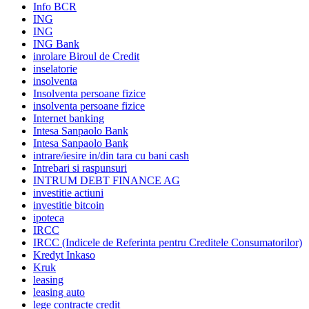
Info BCR
ING
ING
ING Bank
inrolare Biroul de Credit
inselatorie
insolventa
Insolventa persoane fizice
insolventa persoane fizice
Internet banking
Intesa Sanpaolo Bank
Intesa Sanpaolo Bank
intrare/iesire in/din tara cu bani cash
Intrebari si raspunsuri
INTRUM DEBT FINANCE AG
investitie actiuni
investitie bitcoin
ipoteca
IRCC
IRCC (Indicele de Referinta pentru Creditele Consumatorilor)
Kredyt Inkaso
Kruk
leasing
leasing auto
lege contracte credit