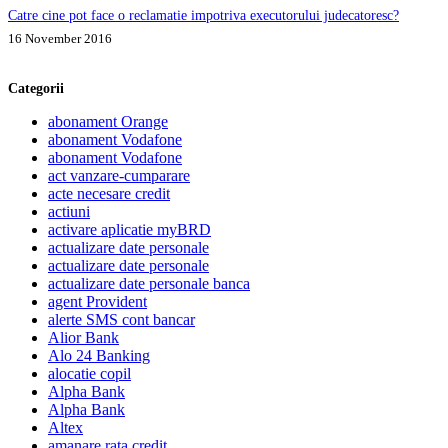
Catre cine pot face o reclamatie impotriva executorului judecatoresc?
16 November 2016
Categorii
abonament Orange
abonament Vodafone
abonament Vodafone
act vanzare-cumparare
acte necesare credit
actiuni
activare aplicatie myBRD
actualizare date personale
actualizare date personale
actualizare date personale banca
agent Provident
alerte SMS cont bancar
Alior Bank
Alo 24 Banking
alocatie copil
Alpha Bank
Alpha Bank
Altex
amanare rata credit