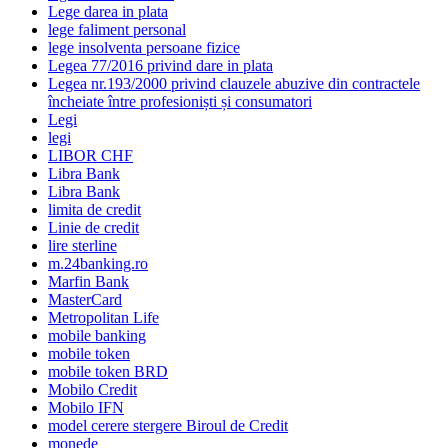
Lege darea in plata
lege faliment personal
lege insolventa persoane fizice
Legea 77/2016 privind dare in plata
Legea nr.193/2000 privind clauzele abuzive din contractele
încheiate între profesioniști și consumatori
Legi
legi
LIBOR CHF
Libra Bank
Libra Bank
limita de credit
Linie de credit
lire sterline
m.24banking.ro
Marfin Bank
MasterCard
Metropolitan Life
mobile banking
mobile token
mobile token BRD
Mobilo Credit
Mobilo IFN
model cerere stergere Biroul de Credit
monede