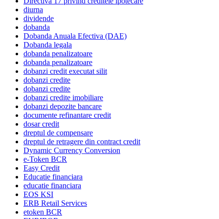
Directiva 17 privind creditele ipotecare
diurna
dividende
dobanda
Dobanda Anuala Efectiva (DAE)
Dobanda legala
dobanda penalizatoare
dobanda penalizatoare
dobanzi credit executat silit
dobanzi credite
dobanzi credite
dobanzi credite imobiliare
dobanzi depozite bancare
documente refinantare credit
dosar credit
dreptul de compensare
dreptul de retragere din contract credit
Dynamic Currency Conversion
e-Token BCR
Easy Credit
Educatie financiara
educatie financiara
EOS KSI
ERB Retail Services
etoken BCR