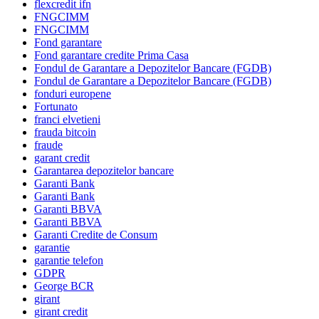
flexcredit ifn
FNGCIMM
FNGCIMM
Fond garantare
Fond garantare credite Prima Casa
Fondul de Garantare a Depozitelor Bancare (FGDB)
Fondul de Garantare a Depozitelor Bancare (FGDB)
fonduri europene
Fortunato
franci elvetieni
frauda bitcoin
fraude
garant credit
Garantarea depozitelor bancare
Garanti Bank
Garanti Bank
Garanti BBVA
Garanti BBVA
Garanti Credite de Consum
garantie
garantie telefon
GDPR
George BCR
girant
girant credit