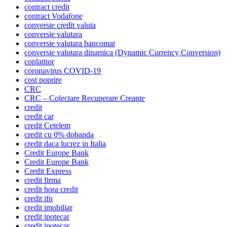
contract credit
contract Vodafone
conversie credit valuta
conversie valutara
conversie valutara bancomat
conversie valutara dinamica (Dynamic Currency Conversion)
coplatitor
coronavirus COVID-19
cost poprire
CRC
CRC – Colectare Recuperare Creante
credit
credit car
credit Cetelem
credit cu 0% dobanda
credit daca lucrez in Italia
Credit Europe Bank
Credit Europe Bank
Credit Express
credit firma
credit hora credit
credit ifn
credit imobiliar
credit ipotecar
credit ipotecar