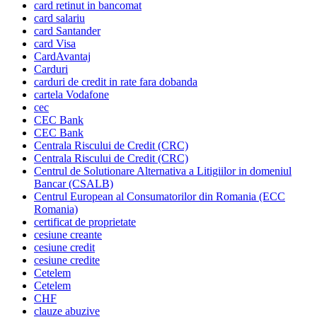
card retinut in bancomat
card salariu
card Santander
card Visa
CardAvantaj
Carduri
carduri de credit in rate fara dobanda
cartela Vodafone
cec
CEC Bank
CEC Bank
Centrala Riscului de Credit (CRC)
Centrala Riscului de Credit (CRC)
Centrul de Solutionare Alternativa a Litigiilor in domeniul
Bancar (CSALB)
Centrul European al Consumatorilor din Romania (ECC
Romania)
certificat de proprietate
cesiune creante
cesiune credit
cesiune credite
Cetelem
Cetelem
CHF
clauze abuzive