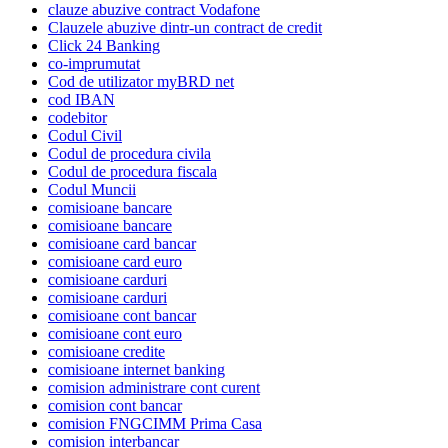
clauze abuzive contract Vodafone
Clauzele abuzive dintr-un contract de credit
Click 24 Banking
co-imprumutat
Cod de utilizator myBRD net
cod IBAN
codebitor
Codul Civil
Codul de procedura civila
Codul de procedura fiscala
Codul Muncii
comisioane bancare
comisioane bancare
comisioane card bancar
comisioane card euro
comisioane carduri
comisioane carduri
comisioane cont bancar
comisioane cont euro
comisioane credite
comisioane internet banking
comision administrare cont curent
comision cont bancar
comision FNGCIMM Prima Casa
comision interbancar