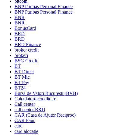
bitcoin
BNP Paribas Personal Finance
BNP Paribas Personal Finance
BNR
BNR
BonusCard
BRD
BRD
BRD Finance
broker credit
brokeri
BSG Credit
BT
BT Direct
BT Mic
BT Pay
BT24
Bursa de Valori Bucuresti (BVB)
Calculatordecredite.ro
Call center
call center BRD
CAR (Casa de Ajutor Reciproc)
CAR Faur
card
card alocatie