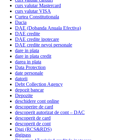
curs valutar Mastercard
curs valutar VISA
Curtea Constitutionala
Dacia
DAE (Dobanda Anuala Efectiva)
DAE credite
DAE credite ipotecare
DAE credite nevoi personale
dare in plata
dare in plata credit
darea in plata
Data Protection
date personale
datorii
Debt Collection Agency
depozit bancar
Depozite
deschidere cont online
descoperire de card
descoperit autorizat de cont – DAC
descoperit de card
descoperit de cont
Digi (RCS&RDS)
digipass