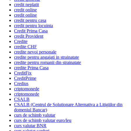
credit neplatit
credit online
credit online
credit pentru casa
credit pentru locuinta
Credit Prima Casa
credit Provident
Credite
credite CHF
credite nevoi personale
credite pentru angajati in strainatate
credite pentru romanii din strainatate
credite Prima Casa
CreditFix
CreditPrime
Credius
criptomonede
criptomonede
CSALB
CSALB (Centrul de Solutionare Alternativa a Litigiilor din
domeniul Bancar)
curs de schimb valutar
curs de schimb valutar euro/leu
curs valutar BNR
curs valutar carduri