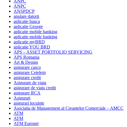
ANPC
ANPC
ANSPDCP
anulare datorii
aplicatie banca
aplicatie George
aplicatie mobile banking
aplicatie mobile banking
aplicatie myBRD
aplicatie YOU BRD
APS – ASSET PORTFOLIO SERVICING
APS Romania
Art & Design
asigurare casco
asigurare Cetelem
asigurare credit
Asigurare de viata
asigurare de viata credit
asigurare RCA
Asigurari
asigurari locuinte
Asociatia de Management al Creantelor Comerciale – AMCC
ATM
ATM
ATM Euronet