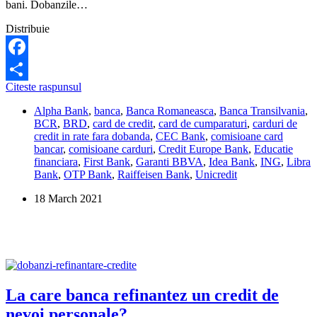
bani. Dobanzile…
Distribuie
Facebook
La
Citeste raspunsul
Share
care
Alpha Bank
,
banca
,
Banca Romaneasca
,
Banca Transilvania
,
banca
BCR
,
BRD
,
card de credit
,
card de cumparaturi
,
carduri de
refinantez
credit in rate fara dobanda
,
CEC Bank
,
comisioane card
un
bancar
,
comisioane carduri
,
Credit Europe Bank
,
Educatie
card
financiara
,
First Bank
,
Garanti BBVA
,
Idea Bank
,
ING
,
Libra
de
Bank
,
OTP Bank
,
Raiffeisen Bank
,
Unicredit
credit
cu
18 March 2021
dobanda
mare?
La care banca refinantez un credit de
nevoi personale?