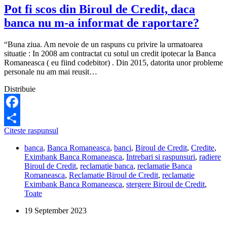
Pot fi scos din Biroul de Credit, daca
banca nu m-a informat de raportare?
“Buna ziua. Am nevoie de un raspuns cu privire la urmatoarea
situatie : In 2008 am contractat cu sotul un credit ipotecar la Banca
Romaneasca ( eu fiind codebitor) . Din 2015, datorita unor probleme
personale nu am mai reusit…
Distribuie
Facebook
Pot
Citeste raspunsul
Share
fi
banca
,
Banca Romaneasca
,
banci
,
Biroul de Credit
,
Credite
,
scos
Eximbank Banca Romaneasca
,
Intrebari si raspunsuri
,
radiere
din
Biroul de Credit
,
reclamatie banca
,
reclamatie Banca
Biroul
Romaneasca
,
Reclamatie Biroul de Credit
,
reclamatie
de
Eximbank Banca Romaneasca
,
stergere Biroul de Credit
,
Credit,
Toate
daca
banca
19 September 2023
nu
m-