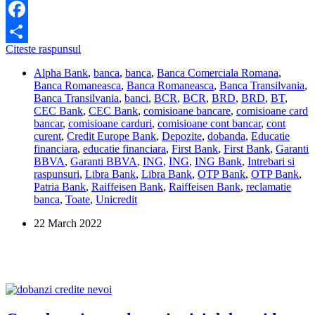
Facebook
Care
Citeste raspunsul
Share
banci
Alpha Bank
,
banca
,
banca
,
Banca Comerciala Romana
,
au
Banca Romaneasca
,
Banca Romaneasca
,
Banca Transilvania
,
cele
Banca Transilvania
,
banci
,
BCR
,
BCR
,
BRD
,
BRD
,
BT
,
mai
CEC Bank
,
CEC Bank
,
comisioane bancare
,
comisioane card
mari
bancar
,
comisioane carduri
,
comisioane cont bancar
,
cont
dobanzi
curent
,
Credit Europe Bank
,
Depozite
,
dobanda
,
Educatie
la
financiara
,
educatie financiara
,
First Bank
,
First Bank
,
Garanti
depozitele
BBVA
,
Garanti BBVA
,
ING
,
ING
,
ING Bank
,
Intrebari si
in
raspunsuri
,
Libra Bank
,
Libra Bank
,
OTP Bank
,
OTP Bank
,
lei?
Patria Bank
,
Raiffeisen Bank
,
Raiffeisen Bank
,
reclamatie
banca
,
Toate
,
Unicredit
22 March 2022