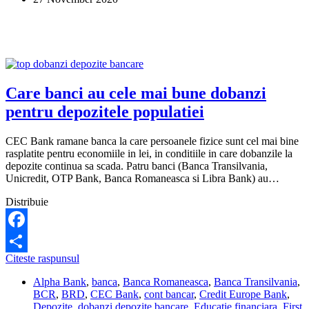
o
rata
mai
mica?
Care banci au cele mai bune dobanzi
pentru depozitele populatiei
CEC Bank ramane banca la care persoanele fizice sunt cel mai bine
rasplatite pentru economiile in lei, in conditiile in care dobanzile la
depozite continua sa scada. Patru banci (Banca Transilvania,
Unicredit, OTP Bank, Banca Romaneasca si Libra Bank) au…
Distribuie
Facebook
Care
Citeste raspunsul
Share
banci
Alpha Bank
,
banca
,
Banca Romaneasca
,
Banca Transilvania
,
au
BCR
,
BRD
,
CEC Bank
,
cont bancar
,
Credit Europe Bank
,
cele
Depozite
,
dobanzi depozite bancare
,
Educatie financiara
,
First
mai