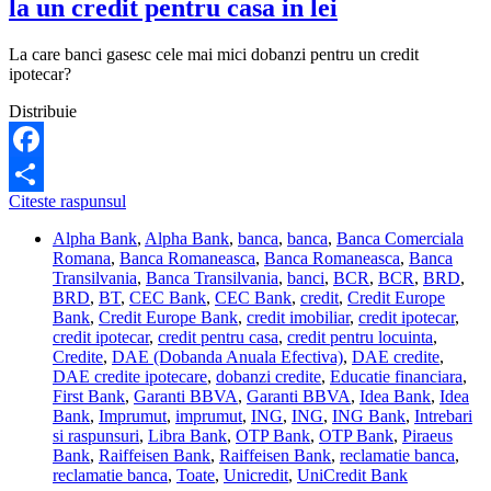
la un credit pentru casa in lei
La care banci gasesc cele mai mici dobanzi pentru un credit
ipotecar?
Distribuie
Facebook
Topul
Citeste raspunsul
Share
bancilor
Alpha Bank
,
Alpha Bank
,
banca
,
banca
,
Banca Comerciala
cu
Romana
,
Banca Romaneasca
,
Banca Romaneasca
,
Banca
cele
Transilvania
,
Banca Transilvania
,
banci
,
BCR
,
BCR
,
BRD
,
mai
BRD
,
BT
,
CEC Bank
,
CEC Bank
,
credit
,
Credit Europe
mici
Bank
,
Credit Europe Bank
,
credit imobiliar
,
credit ipotecar
,
dobanzi
credit ipotecar
,
credit pentru casa
,
credit pentru locuinta
,
la
Credite
,
DAE (Dobanda Anuala Efectiva)
,
DAE credite
,
un
DAE credite ipotecare
,
dobanzi credite
,
Educatie financiara
,
credit
First Bank
,
Garanti BBVA
,
Garanti BBVA
,
Idea Bank
,
Idea
pentru
Bank
,
Imprumut
,
imprumut
,
ING
,
ING
,
ING Bank
,
Intrebari
casa
si raspunsuri
,
Libra Bank
,
OTP Bank
,
OTP Bank
,
Piraeus
in
Bank
,
Raiffeisen Bank
,
Raiffeisen Bank
,
reclamatie banca
,
lei
reclamatie banca
,
Toate
,
Unicredit
,
UniCredit Bank