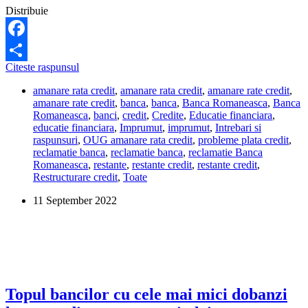
Distribuie
Facebook
Banca
Citeste raspunsul
Share
Romaneasca
amanare rata credit
,
amanare rata credit
,
amanare rate credit
,
nu
amanare rate credit
,
banca
,
banca
,
Banca Romaneasca
,
Banca
m-
Romaneasca
,
banci
,
credit
,
Credite
,
Educatie financiara
,
a
educatie financiara
,
Imprumut
,
imprumut
,
Intrebari si
informat
raspunsuri
,
OUG amanare rata credit
,
probleme plata credit
,
despre
reclamatie banca
,
reclamatie banca
,
reclamatie Banca
amanarea
Romaneasca
,
restante
,
restante credit
,
restante credit
,
ratelor
Restructurare credit
,
Toate
la
credit.
11 September 2022
Ce
pot
sa
fac?
Topul bancilor cu cele mai mici dobanzi