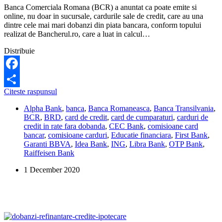
Banca Comerciala Romana (BCR) a anuntat ca poate emite si
online, nu doar in sucursale, cardurile sale de credit, care au una
dintre cele mai mari dobanzi din piata bancara, conform topului
realizat de Bancherul.ro, care a luat in calcul…
Distribuie
Facebook
Care
Citeste raspunsul
Share
sunt
Alpha Bank
,
banca
,
Banca Romaneasca
,
Banca Transilvania
,
cardurile
BCR
,
BRD
,
card de credit
,
card de cumparaturi
,
carduri de
de
credit in rate fara dobanda
,
CEC Bank
,
comisioane card
credit
bancar
,
comisioane carduri
,
Educatie financiara
,
First Bank
,
cu
Garanti BBVA
,
Idea Bank
,
ING
,
Libra Bank
,
OTP Bank
,
cele
Raiffeisen Bank
mai
mici
1 December 2020
dobanzi?