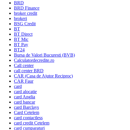
BRD
BRD Finance
broker credit
brokeri
BSG Credit
BT
BT Direct
BT Mic
BT Pay
BT24
Bursa de Valori Bucuresti (BVB)
Calculatordecredite.ro
Call center
call center BRD
CAR (Casa de Ajutor Reciproc)
CAR Faur
card
card alocatie
card Anglia
card bancar
card Barclays
Card Cetelem
card contactless
card credit Cetelem
card cumparaturi