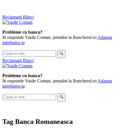
Skip
Reclamații Bănci
to
content
Probleme cu banca?
Iti raspunde Vasile Coman, jurnalist la Bancherul.ro
Adauga
intrebarea ta
Cauta
🔍
in
Reclamații Bănci
site
Probleme cu banca?
Iti raspunde Vasile Coman, jurnalist la Bancherul.ro
Adauga
intrebarea ta
Cauta
🔍
in
site
Tag
Banca Romaneasca