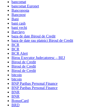
bancomat
bancomat Euronet
Bancoposta
Bancpost
Bani
bani cash
bani vechi
Barclays
baza de date Biroul de Credit
baza de date rau platnici Biroul de Credit
BCR
BCR
BCR Alert
Birou Executor Judecatoresc – BEJ
Biroul de Credit
Biroul de Credit
Biroul de Credit
bitcoin
bitcoin
BNP Paribas Personal Finance
BNP Paribas Personal Finance
BNR
BNR
BonusCard
BRD