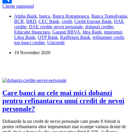
Topul
Citeste raspunsul
Share
bancilor
Alpha Bank
,
banca
,
Banca Romaneasca
,
Banca Transilvania
,
cu
BCR
,
BRD
,
CEC Bank
,
credit
,
Credit Europe Bank
,
DAE
cele
credite
,
DAE credite nevoi personale
,
dobanzi credite
,
mai
Educatie financiara
,
Garanti BBVA
,
Idea Bank
,
imprumut
,
mici
Libra Bank
,
OTP Bank
,
Raiffeisen Bank
,
refinantare credit
,
dobanzi
top banci credite
,
Unicredit
la
refinantarea
19 November 2020
unui
credit
de
nevoi
personale
Care banci au cele mai mici dobanzi
pentru refinantarea unui credit de nevoi
personale?
Dobanzile la un credit de nevoi personale care poate fi folosit si
pentru refinantarea altor imprumuturi mai scumpe variaza destul de
mult, de la o banca la alta, cea mai mica fiind 8,21%, la Banca