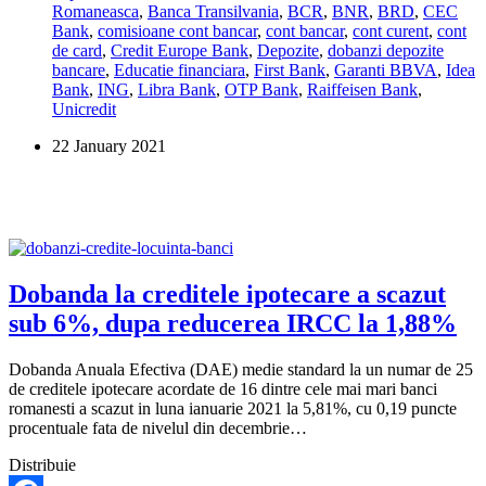
Romaneasca
,
Banca Transilvania
,
BCR
,
BNR
,
BRD
,
CEC
cele
Bank
,
comisioane cont bancar
,
cont bancar
,
cont curent
,
cont
mai
de card
,
Credit Europe Bank
,
Depozite
,
dobanzi depozite
mari
bancare
,
Educatie financiara
,
First Bank
,
Garanti BBVA
,
Idea
dobanzi
Bank
,
ING
,
Libra Bank
,
OTP Bank
,
Raiffeisen Bank
,
la
Unicredit
un
depozit
22 January 2021
in
lei
Dobanda la creditele ipotecare a scazut
sub 6%, dupa reducerea IRCC la 1,88%
Dobanda Anuala Efectiva (DAE) medie standard la un numar de 25
de creditele ipotecare acordate de 16 dintre cele mai mari banci
romanesti a scazut in luna ianuarie 2021 la 5,81%, cu 0,19 puncte
procentuale fata de nivelul din decembrie…
Distribuie