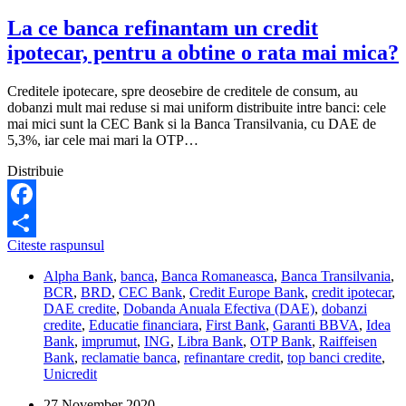
La ce banca refinantam un credit
ipotecar, pentru a obtine o rata mai mica?
Creditele ipotecare, spre deosebire de creditele de consum, au
dobanzi mult mai reduse si mai uniform distribuite intre banci: cele
mai mici sunt la CEC Bank si la Banca Transilvania, cu DAE de
5,3%, iar cele mai mari la OTP…
Distribuie
Facebook
La
Citeste raspunsul
Share
ce
Alpha Bank
,
banca
,
Banca Romaneasca
,
Banca Transilvania
,
banca
BCR
,
BRD
,
CEC Bank
,
Credit Europe Bank
,
credit ipotecar
,
refinantam
DAE credite
,
Dobanda Anuala Efectiva (DAE)
,
dobanzi
un
credite
,
Educatie financiara
,
First Bank
,
Garanti BBVA
,
Idea
credit
Bank
,
imprumut
,
ING
,
Libra Bank
,
OTP Bank
,
Raiffeisen
ipotecar,
Bank
,
reclamatie banca
,
refinantare credit
,
top banci credite
,
pentru
Unicredit
a
obtine
27 November 2020