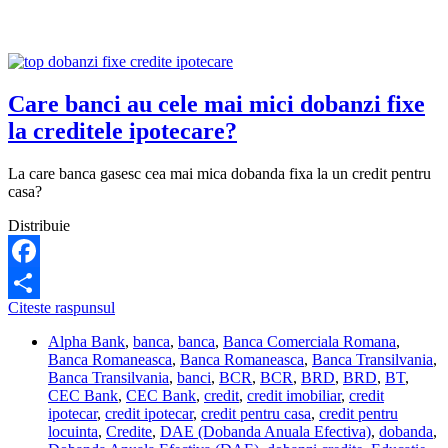
a
informat
de
raportare?
Care banci au cele mai mici dobanzi fixe
la creditele ipotecare?
La care banca gasesc cea mai mica dobanda fixa la un credit pentru
casa?
Distribuie
Facebook
Care
Citeste raspunsul
Share
banci
Alpha Bank
,
banca
,
banca
,
Banca Comerciala Romana
,
au
Banca Romaneasca
,
Banca Romaneasca
,
Banca Transilvania
,
cele
Banca Transilvania
,
banci
,
BCR
,
BCR
,
BRD
,
BRD
,
BT
,
mai
CEC Bank
,
CEC Bank
,
credit
,
credit imobiliar
,
credit
mici
ipotecar
,
credit ipotecar
,
credit pentru casa
,
credit pentru
dobanzi
locuinta
,
Credite
,
DAE (Dobanda Anuala Efectiva)
,
dobanda
,
fixe