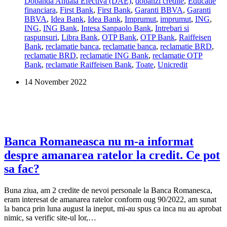
Dobanda Anuala Efectiva (DAE)
,
dobanzi credite
,
Educatie
la
financiara
,
First Bank
,
First Bank
,
Garanti BBVA
,
Garanti
creditele
BBVA
,
Idea Bank
,
Idea Bank
,
Imprumut
,
imprumut
,
ING
,
ipotecare?
ING
,
ING Bank
,
Intesa Sanpaolo Bank
,
Intrebari si
raspunsuri
,
Libra Bank
,
OTP Bank
,
OTP Bank
,
Raiffeisen
Bank
,
reclamatie banca
,
reclamatie banca
,
reclamatie BRD
,
reclamatie BRD
,
reclamatie ING Bank
,
reclamatie OTP
Bank
,
reclamatie Raiffeisen Bank
,
Toate
,
Unicredit
14 November 2022
Banca Romaneasca nu m-a informat
despre amanarea ratelor la credit. Ce pot
sa fac?
Buna ziua, am 2 credite de nevoi personale la Banca Romanesca,
eram interesat de amanarea ratelor conform oug 90/2022, am sunat
la banca prin luna august la ineput, mi-au spus ca inca nu au aprobat
nimic, sa verific site-ul lor,…