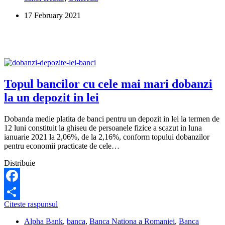
pentru
17 February 2021
refinantarea
unui
credit
ipotecar
Topul bancilor cu cele mai mari dobanzi
la un depozit in lei
Dobanda medie platita de banci pentru un depozit in lei la termen de
12 luni constituit la ghiseu de persoanele fizice a scazut in luna
ianuarie 2021 la 2,06%, de la 2,16%, conform topului dobanzilor
pentru economii practicate de cele…
Distribuie
Facebook
Topul
Citeste raspunsul
Share
bancilor
Alpha Bank
,
banca
,
Banca Nationa a Romaniei
,
Banca
cu