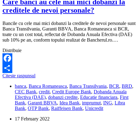
Care banci au cele mai mici dobanzi la
creditele de nevoi personale?
Bancile cu cele mai mici dobanzi la creditele de nevoi personale sunt
Banca Transilvania, Garanti BBVA, Banca Romaneasca si BCR,
toate cu un cost total, reflectat de Dobanda Anuala Efectiva (DAE)
sub 10% pe an, conform topului realizat de Bancherul.ro.…
Distribuie
Facebook
Care
Citeste raspunsul
Share
banci
banca
,
Banca Romaneasca
,
Banca Transilvania
,
BCR
,
BRD
,
au
CEC Bank
,
credit
,
Credit Europe Bank
,
Dobanda Anuala
cele
Efectiva (DAE)
,
dobanzi credite
,
Educatie financiara
,
First
mai
Bank
,
Garanti BBVA
,
Idea Bank
,
imprumut
,
ING
,
Libra
mici
Bank
,
OTP Bank
,
Raiffeisen Bank
,
Unicredit
dobanzi
la
17 February 2022
creditele
de
nevoi
personale?