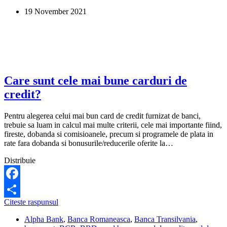
refinantarea
19 November 2021
unui
credit?
Care sunt cele mai bune carduri de
credit?
Pentru alegerea celui mai bun card de credit furnizat de banci,
trebuie sa luam in calcul mai multe criterii, cele mai importante fiind,
fireste, dobanda si comisioanele, precum si programele de plata in
rate fara dobanda si bonusurile/reducerile oferite la…
Distribuie
Facebook
Care
Citeste raspunsul
Share
sunt
Alpha Bank
,
Banca Romaneasca
,
Banca Transilvania
,
cele