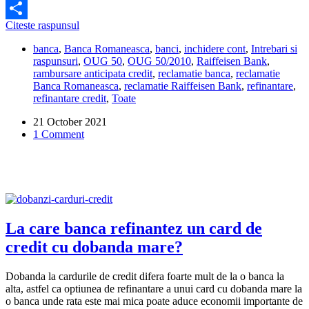
Facebook
Banca
Citeste raspunsul
Share
poate
banca
,
Banca Romaneasca
,
banci
,
inchidere cont
,
Intrebari si
sa-
raspunsuri
,
OUG 50
,
OUG 50/2010
,
Raiffeisen Bank
,
mi
rambursare anticipata credit
,
reclamatie banca
,
reclamatie
anuleze
Banca Romaneasca
,
reclamatie Raiffeisen Bank
,
refinantare
,
refinantarea
refinantare credit
,
Toate
daca
nu
21 October 2021
le
1 Comment
dau
inchiderea
de
cont?
La care banca refinantez un card de
credit cu dobanda mare?
Dobanda la cardurile de credit difera foarte mult de la o banca la
alta, astfel ca optiunea de refinantare a unui card cu dobanda mare la
o banca unde rata este mai mica poate aduce economii importante de