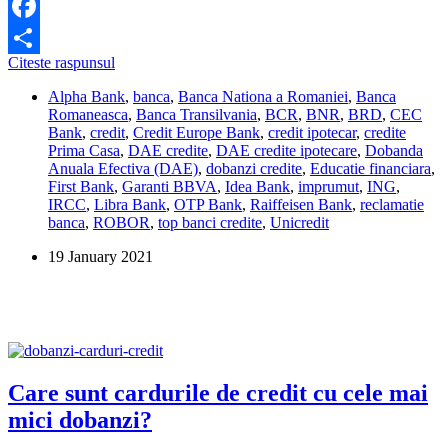
Facebook
Dobanda
Citeste raspunsul
Share
la
Alpha Bank
,
banca
,
Banca Nationa a Romaniei
,
Banca
creditele
Romaneasca
,
Banca Transilvania
,
BCR
,
BNR
,
BRD
,
CEC
ipotecare
Bank
,
credit
,
Credit Europe Bank
,
credit ipotecar
,
credite
a
Prima Casa
,
DAE credite
,
DAE credite ipotecare
,
Dobanda
scazut
Anuala Efectiva (DAE)
,
dobanzi credite
,
Educatie financiara
,
sub
First Bank
,
Garanti BBVA
,
Idea Bank
,
imprumut
,
ING
,
6%,
IRCC
,
Libra Bank
,
OTP Bank
,
Raiffeisen Bank
,
reclamatie
dupa
banca
,
ROBOR
,
top banci credite
,
Unicredit
reducerea
IRCC
19 January 2021
la
1,88%
Care sunt cardurile de credit cu cele mai
mici dobanzi?