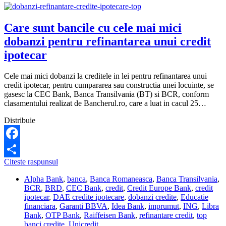
Care sunt bancile cu cele mai mici
dobanzi pentru refinantarea unui credit
ipotecar
Cele mai mici dobanzi la creditele in lei pentru refinantarea unui
credit ipotecar, pentru cumpararea sau constructia unei locuinte, se
gasesc la CEC Bank, Banca Transilvania (BT) si BCR, conform
clasamentului realizat de Bancherul.ro, care a luat in cacul 25…
Distribuie
Facebook
Care
Citeste raspunsul
Share
sunt
Alpha Bank
,
banca
,
Banca Romaneasca
,
Banca Transilvania
,
bancile
BCR
,
BRD
,
CEC Bank
,
credit
,
Credit Europe Bank
,
credit
cu
ipotecar
,
DAE credite ipotecare
,
dobanzi credite
,
Educatie
cele
financiara
,
Garanti BBVA
,
Idea Bank
,
imprumut
,
ING
,
Libra
mai
Bank
,
OTP Bank
,
Raiffeisen Bank
,
refinantare credit
,
top
mici
banci credite
,
Unicredit
dobanzi