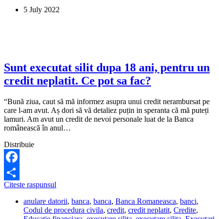
5 July 2022
Sunt executat silit dupa 18 ani, pentru un
credit neplatit. Ce pot sa fac?
“Bună ziua, caut să mă informez asupra unui credit nerambursat pe
care l-am avut. Aș dori să vă detaliez puțin in speranta că mă puteți
lamuri. Am avut un credit de nevoi personale luat de la Banca
românească în anul…
Distribuie
Facebook
Sunt
Citeste raspunsul
Share
executat
anulare datorii
,
banca
,
banca
,
Banca Romaneasca
,
banci
,
silit
Codul de procedura civila
,
credit
,
credit neplatit
,
Credite
,
dupa
Educatie financiara
,
executare silita
,
executare silita
,
Executari