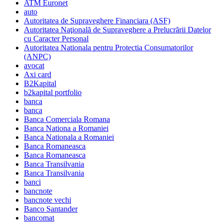
ATM Euronet
auto
Autoritatea de Supraveghere Financiara (ASF)
Autoritatea Naţională de Supraveghere a Prelucrării Datelor
cu Caracter Personal
Autoritatea Nationala pentru Protectia Consumatorilor
(ANPC)
avocat
Axi card
B2Kapital
b2kapital portfolio
banca
banca
Banca Comerciala Romana
Banca Nationa a Romaniei
Banca Nationala a Romaniei
Banca Romaneasca
Banca Romaneasca
Banca Transilvania
Banca Transilvania
banci
bancnote
bancnote vechi
Banco Santander
bancomat