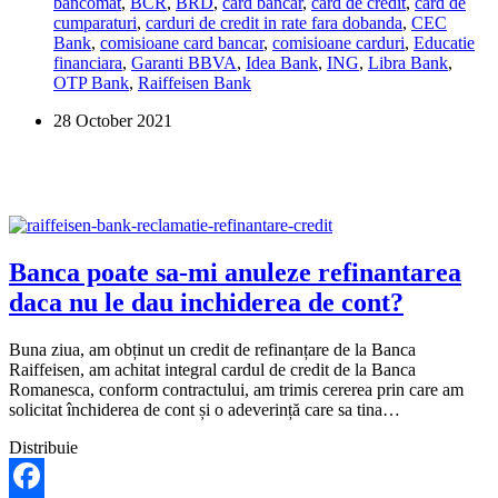
bancomat
,
BCR
,
BRD
,
card bancar
,
card de credit
,
card de
mai
cumparaturi
,
carduri de credit in rate fara dobanda
,
CEC
bune
Bank
,
comisioane card bancar
,
comisioane carduri
,
Educatie
carduri
financiara
,
Garanti BBVA
,
Idea Bank
,
ING
,
Libra Bank
,
de
OTP Bank
,
Raiffeisen Bank
credit?
28 October 2021
Banca poate sa-mi anuleze refinantarea
daca nu le dau inchiderea de cont?
Buna ziua, am obținut un credit de refinanțare de la Banca
Raiffeisen, am achitat integral cardul de credit de la Banca
Romanesca, conform contractului, am trimis cererea prin care am
solicitat închiderea de cont și o adeverință care sa tina…
Distribuie