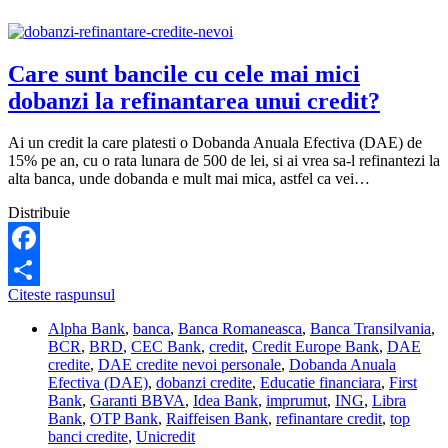
Care sunt bancile cu cele mai mici
dobanzi la refinantarea unui credit?
Ai un credit la care platesti o Dobanda Anuala Efectiva (DAE) de
15% pe an, cu o rata lunara de 500 de lei, si ai vrea sa-l refinantezi la
alta banca, unde dobanda e mult mai mica, astfel ca vei…
Distribuie
Facebook
Care
Citeste raspunsul
Share
sunt
Alpha Bank
,
banca
,
Banca Romaneasca
,
Banca Transilvania
,
bancile
BCR
,
BRD
,
CEC Bank
,
credit
,
Credit Europe Bank
,
DAE
cu
credite
,
DAE credite nevoi personale
,
Dobanda Anuala
cele
Efectiva (DAE)
,
dobanzi credite
,
Educatie financiara
,
First
mai
Bank
,
Garanti BBVA
,
Idea Bank
,
imprumut
,
ING
,
Libra
mici
Bank
,
OTP Bank
,
Raiffeisen Bank
,
refinantare credit
,
top
dobanzi
banci credite
,
Unicredit
la