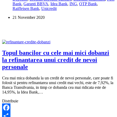
Bank
,
Garanti BBVA
,
Idea Bank
,
ING
,
OTP Bank
,
bune
Raiffeisen Bank
,
Unicredit
dobanzi
pentru
21 November 2020
depozitele
populatiei
Topul bancilor cu cele mai mici dobanzi
la refinantarea unui credit de nevoi
personale
Cea mai mica dobanda la un credit de nevoi personale, care poate fi
folosit si pentru refinantarea unui credit mai vechi, este de 7,92%, la
Banca Transilvania, in timp ce dobanda cea mai ridicata este de
14,95%, la Idea Bank,…
Distribuie
Facebook