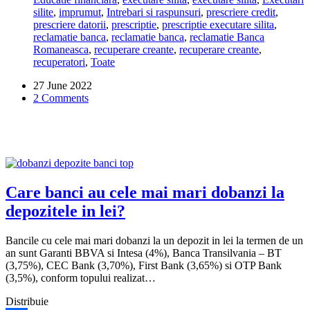
18
silite
,
imprumut
,
Intrebari si raspunsuri
,
prescriere credit
,
ani,
prescriere datorii
,
prescriptie
,
prescriptie executare silita
,
pentru
reclamatie banca
,
reclamatie banca
,
reclamatie Banca
un
Romaneasca
,
recuperare creante
,
recuperare creante
,
credit
recuperatori
,
Toate
neplatit.
Ce
27 June 2022
pot
2 Comments
sa
fac?
Care banci au cele mai mari dobanzi la
depozitele in lei?
Bancile cu cele mai mari dobanzi la un depozit in lei la termen de un
an sunt Garanti BBVA si Intesa (4%), Banca Transilvania – BT
(3,75%), CEC Bank (3,70%), First Bank (3,65%) si OTP Bank
(3,5%), conform topului realizat…
Distribuie