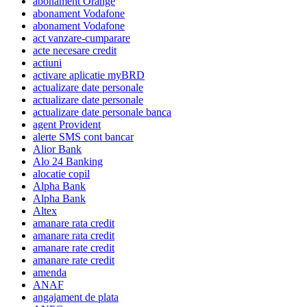
abonament Orange
abonament Vodafone
abonament Vodafone
act vanzare-cumparare
acte necesare credit
actiuni
activare aplicatie myBRD
actualizare date personale
actualizare date personale
actualizare date personale banca
agent Provident
alerte SMS cont bancar
Alior Bank
Alo 24 Banking
alocatie copil
Alpha Bank
Alpha Bank
Altex
amanare rata credit
amanare rata credit
amanare rate credit
amanare rate credit
amenda
ANAF
angajament de plata