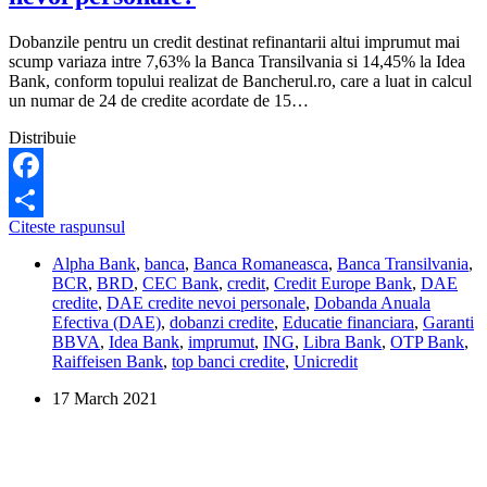
Dobanzile pentru un credit destinat refinantarii altui imprumut mai
scump variaza intre 7,63% la Banca Transilvania si 14,45% la Idea
Bank, conform topului realizat de Bancherul.ro, care a luat in calcul
un numar de 24 de credite acordate de 15…
Distribuie
Facebook
La
Citeste raspunsul
Share
care
Alpha Bank
,
banca
,
Banca Romaneasca
,
Banca Transilvania
,
banca
BCR
,
BRD
,
CEC Bank
,
credit
,
Credit Europe Bank
,
DAE
refinantez
credite
,
DAE credite nevoi personale
,
Dobanda Anuala
un
Efectiva (DAE)
,
dobanzi credite
,
Educatie financiara
,
Garanti
credit
BBVA
,
Idea Bank
,
imprumut
,
ING
,
Libra Bank
,
OTP Bank
,
de
Raiffeisen Bank
,
top banci credite
,
Unicredit
nevoi
personale?
17 March 2021