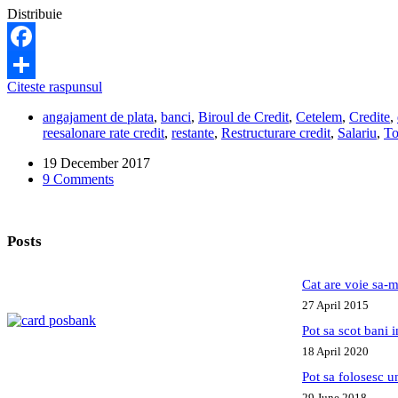
euro/leu
Distribuie
Facebook
Dupa
Citeste raspunsul
Share
cat
angajament de plata
,
banci
,
Biroul de Credit
,
Cetelem
,
Credite
,
luni
reesalonare rate credit
,
restante
,
Restructurare credit
,
Salariu
,
To
de
neplata
19 December 2017
se
9 Comments
face
poprire
pe
salariu?
Posts
Cat are voie sa-m
27 April 2015
Pot sa scot bani
18 April 2020
Pot sa folosesc 
29 June 2018