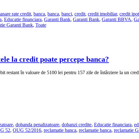
nare rate credit
,
banca
,
banca
,
banci
,
credit
,
credit imobiliar
,
credit ipo
a
,
Educatie financiara
,
Garanti Bank
,
Garanti Bank
,
Garanti BBVA
,
Ga
tie Garanti Bank
,
Toate
ele la credit poate percepe banca?
it restant în valoare de 5100 lei pentru 157 zile de întârziere la un cre
zatoare
,
dobanda penalizatoare
,
dobanzi credite
,
Educatie financiara
,
ed
G 52
,
OUG 52/2016
,
reclamatie banca
,
reclamatie banca
,
reclamatie G