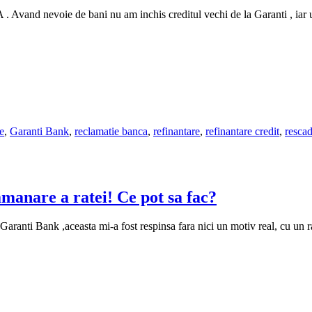
d nevoie de bani nu am inchis creditul vechi de la Garanti , iar ulte
e
,
Garanti Bank
,
reclamatie banca
,
refinantare
,
refinantare credit
,
rescad
manare a ratei! Ce pot sa fac?
aranti Bank ,aceasta mi-a fost respinsa fara nici un motiv real, cu un ras