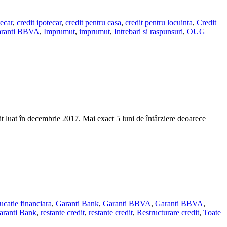
tecar
,
credit ipotecar
,
credit pentru casa
,
credit pentru locuinta
,
Credit
ranti BBVA
,
Imprumut
,
imprumut
,
Intrebari si raspunsuri
,
OUG
dit luat în decembrie 2017. Mai exact 5 luni de întârziere deoarece
ucatie financiara
,
Garanti Bank
,
Garanti BBVA
,
Garanti BBVA
,
aranti Bank
,
restante credit
,
restante credit
,
Restructurare credit
,
Toate