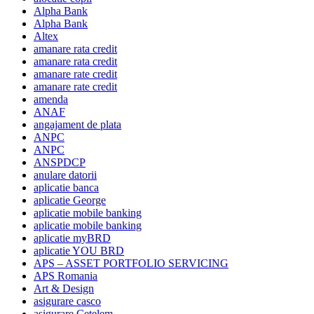
Alpha Bank
Alpha Bank
Altex
amanare rata credit
amanare rata credit
amanare rate credit
amanare rate credit
amenda
ANAF
angajament de plata
ANPC
ANPC
ANSPDCP
anulare datorii
aplicatie banca
aplicatie George
aplicatie mobile banking
aplicatie mobile banking
aplicatie myBRD
aplicatie YOU BRD
APS – ASSET PORTFOLIO SERVICING
APS Romania
Art & Design
asigurare casco
asigurare Cetelem