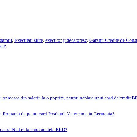
datorii
,
Executari silite
,
executor judecatoresc
,
Garanti Credite de Con
ate
i opreasca din salariu la o poprire, pentru neplata unui card de credit 
 in Romania de pe un card Postbank Vpay emis in Germania?
un card Nickel la bancomatele BRD?