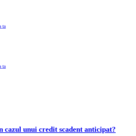
 ta
 ta
în cazul unui credit scadent anticipat?