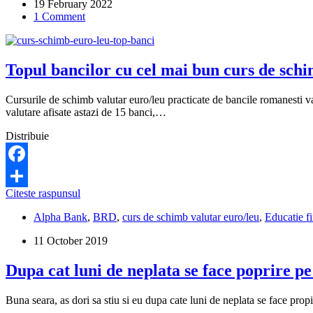
19 February 2022
la
1 Comment
credit
poate
percepe
banca?
Topul bancilor cu cel mai bun curs de schi
Cursurile de schimb valutar euro/leu practicate de bancile romanesti var
valutare afisate astazi de 15 banci,…
Distribuie
Facebook
Topul
Citeste raspunsul
Share
bancilor
Alpha Bank
,
BRD
,
curs de schimb valutar euro/leu
,
Educatie f
cu
cel
11 October 2019
mai
bun
Dupa cat luni de neplata se face poprire pe
curs
de
schimb
Buna seara, as dori sa stiu si eu dupa cate luni de neplata se face pr
valutar