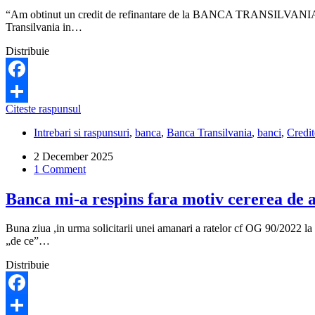
“Am obtinut un credit de refinantare de la BANCA TRANSILVANIA . Avan
Transilvania in…
Distribuie
Facebook
Pot
Citeste raspunsul
Share
să
Intrebari si raspunsuri
,
banca
,
Banca Transilvania
,
banci
,
Credit
fac
o
2 December 2025
înțelegere
1 Comment
amiabilă
cu
Banca mi-a respins fara motiv cererea de a
banca,
în
cazul
Buna ziua ,in urma solicitarii unei amanari a ratelor cf OG 90/2022 la G
unui
„de ce”…
credit
scadent
Distribuie
anticipat?
Facebook