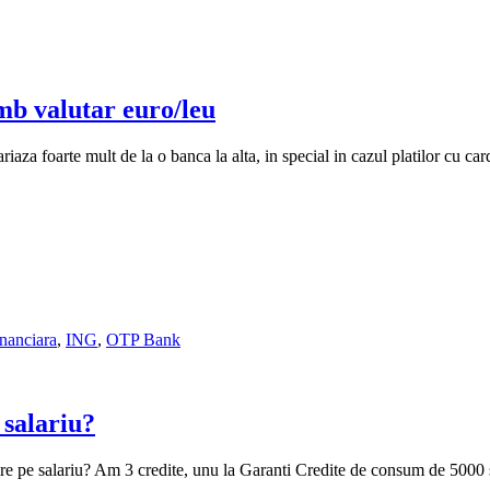
mb valutar euro/leu
iaza foarte mult de la o banca la alta, in special in cazul platilor cu car
inanciara
,
ING
,
OTP Bank
 salariu?
opire pe salariu? Am 3 credite, unu la Garanti Credite de consum de 500