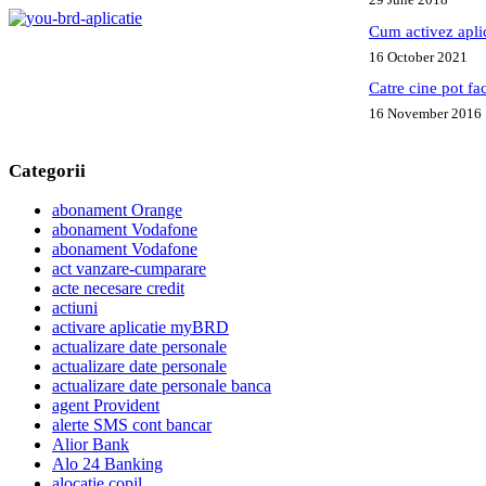
Cum activez apl
16 October 2021
Catre cine pot fa
16 November 2016
Categorii
abonament Orange
abonament Vodafone
abonament Vodafone
act vanzare-cumparare
acte necesare credit
actiuni
activare aplicatie myBRD
actualizare date personale
actualizare date personale
actualizare date personale banca
agent Provident
alerte SMS cont bancar
Alior Bank
Alo 24 Banking
alocatie copil