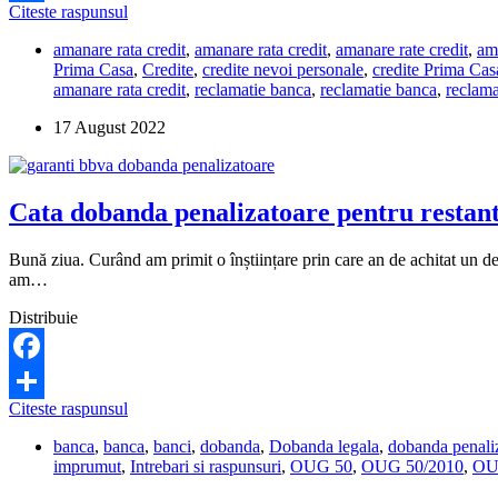
Banca
Citeste raspunsul
Share
mi-
amanare rata credit
,
amanare rata credit
,
amanare rate credit
,
ama
a
Prima Casa
,
Credite
,
credite nevoi personale
,
credite Prima Cas
respins
amanare rata credit
,
reclamatie banca
,
reclamatie banca
,
reclama
fara
motiv
17 August 2022
cererea
de
amanare
a
Cata dobanda penalizatoare pentru restant
ratei!
Ce
pot
Bună ziua. Curând am primit o înștiințare prin care an de achitat un deb
sa
am…
fac?
Distribuie
Facebook
Cata
Citeste raspunsul
Share
dobanda
banca
,
banca
,
banci
,
dobanda
,
Dobanda legala
,
dobanda penali
penalizatoare
imprumut
,
Intrebari si raspunsuri
,
OUG 50
,
OUG 50/2010
,
OU
pentru
restantele