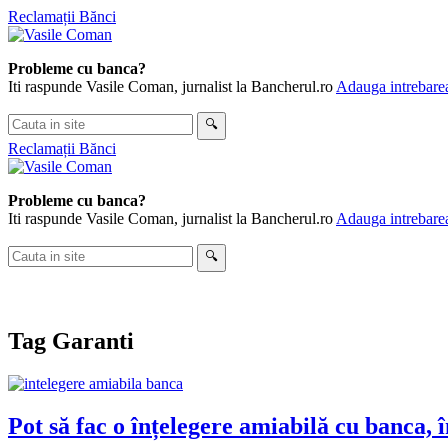
Skip
Reclamații Bănci
to
content
Probleme cu banca?
Iti raspunde Vasile Coman, jurnalist la Bancherul.ro
Adauga intrebarea
Cauta
🔍
in
Reclamații Bănci
site
Probleme cu banca?
Iti raspunde Vasile Coman, jurnalist la Bancherul.ro
Adauga intrebarea
Cauta
🔍
in
site
Tag
Garanti
Pot să fac o înțelegere amiabilă cu banca, 