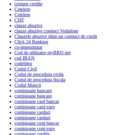
cesiune credite
Cetelem
Cetelem
CHF
clauze abuzive
clauze abuzive contract Vodafone
Clauzele abuzive dintr-un contract de credit
Click 24 Banking
co-imprumutat
Cod de utilizator myBRD net
cod IBAN
codebitor
Codul Civil
Codul de procedura civila
Codul de procedura fiscala
Codul Muncii
comisioane bancare
comisioane bancare
comisioane card bancar
comisioane card euro
comisioane carduri
comisioane carduri
comisioane cont bancar
comisioane cont euro
comisioane credite