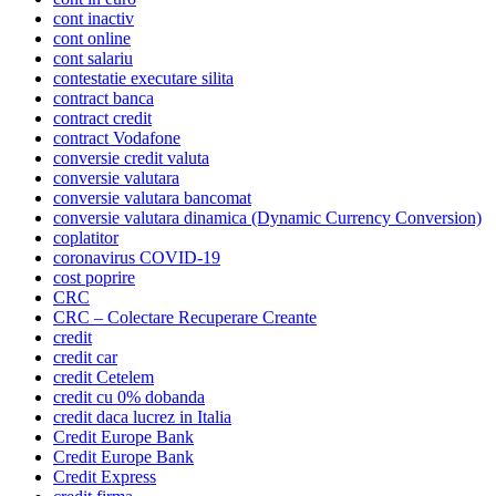
cont inactiv
cont online
cont salariu
contestatie executare silita
contract banca
contract credit
contract Vodafone
conversie credit valuta
conversie valutara
conversie valutara bancomat
conversie valutara dinamica (Dynamic Currency Conversion)
coplatitor
coronavirus COVID-19
cost poprire
CRC
CRC – Colectare Recuperare Creante
credit
credit car
credit Cetelem
credit cu 0% dobanda
credit daca lucrez in Italia
Credit Europe Bank
Credit Europe Bank
Credit Express