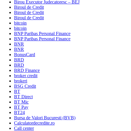
Birou Executor Judecatoresc – BEJ
Biroul de Credit
Biroul de Credit
Biroul de Credit
bitcoin
bitcoin
BNP Paribas Personal Finance
BNP Paribas Personal Finance
BNR
BNR
BonusCard
BRD
BRD
BRD Finance
broker credit
brokeri
BSG Credit
BT
BT Direct
BT Mic
BT Pay
BT24
Bursa de Valori Bucuresti (BVB)
Calculatordecredite.ro
Call center