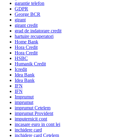
garantie telefon
GDPR
George BCR
girant
girant credit
grad de indatorare credit
hartuire recuperatori
Home Bank
Hora Credit
Hora Credit
HSBC
Humanik Credit
Icredit
Idea Bank
Idea Bank
IFN
IFN
Imprumut
imprumut
imprumut Cetelem
imprumut Provident
imputernicit cont
incasare euro in cont lei
inchidere card
inchidere card Cetelem