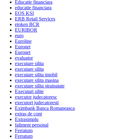
Educatie financiara
educatie financiara
EOS KSI
ERB Retail Services
etoken BCR
EURIBOR
euro
Euroline
Euronet
Euronet
evaluator
executare silita
executare silita
executare silita imobil
executare silita masina
executare silita strainatate
Executari silite
executor judecatoresc
executori judecatoresti
Eximbank Banca Romaneasca
extras de cont
Extrasimplu
faliment personal
Ferratum
Ferratum