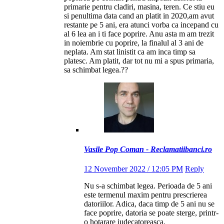
primarie pentru cladiri, masina, teren. Ce stiu eu
si penultima data cand an platit in 2020,am avut
restante pe 5 ani, era atunci vorba ca incepand cu
al 6 lea an i ti face poprire. Anu asta m am trezit
in noiembrie cu poprire, la finalul al 3 ani de
neplata. Am stat linistit ca am inca timp sa
platesc. Am platit, dar tot nu mi a spus primaria,
sa schimbat legea.??
Vasile Pop Coman - Reclamatiibanci.ro
12 November 2022 / 12:05 PM
Reply
Nu s-a schimbat legea. Perioada de 5 ani
este termenul maxim pentru prescrierea
datoriilor. Adica, daca timp de 5 ani nu se
face poprire, datoria se poate sterge, printr-
o hotarare judecatoreasca.