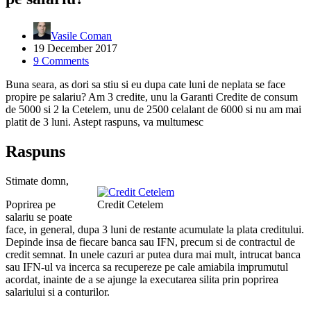
Vasile Coman
19 December 2017
9 Comments
Buna seara, as dori sa stiu si eu dupa cate luni de neplata se face
propire pe salariu? Am 3 credite, unu la Garanti Credite de consum
de 5000 si 2 la Cetelem, unu de 2500 celalant de 6000 si nu am mai
platit de 3 luni. Astept raspuns, va multumesc
Raspuns
Stimate domn,
Poprirea pe
Credit Cetelem
salariu se poate
face, in general, dupa 3 luni de restante acumulate la plata creditului.
Depinde insa de fiecare banca sau IFN, precum si de contractul de
credit semnat. In unele cazuri ar putea dura mai mult, intrucat banca
sau IFN-ul va incerca sa recupereze pe cale amiabila imprumutul
acordat, inainte de a se ajunge la executarea silita prin poprirea
salariului si a conturilor.