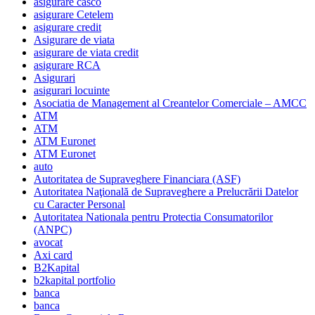
asigurare casco
asigurare Cetelem
asigurare credit
Asigurare de viata
asigurare de viata credit
asigurare RCA
Asigurari
asigurari locuinte
Asociatia de Management al Creantelor Comerciale – AMCC
ATM
ATM
ATM Euronet
ATM Euronet
auto
Autoritatea de Supraveghere Financiara (ASF)
Autoritatea Naţională de Supraveghere a Prelucrării Datelor
cu Caracter Personal
Autoritatea Nationala pentru Protectia Consumatorilor
(ANPC)
avocat
Axi card
B2Kapital
b2kapital portfolio
banca
banca