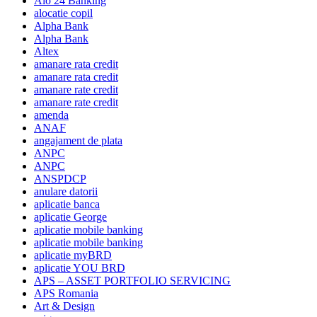
Alo 24 Banking
alocatie copil
Alpha Bank
Alpha Bank
Altex
amanare rata credit
amanare rata credit
amanare rate credit
amanare rate credit
amenda
ANAF
angajament de plata
ANPC
ANPC
ANSPDCP
anulare datorii
aplicatie banca
aplicatie George
aplicatie mobile banking
aplicatie mobile banking
aplicatie myBRD
aplicatie YOU BRD
APS – ASSET PORTFOLIO SERVICING
APS Romania
Art & Design