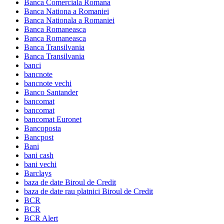
Banca Comerciala Romana
Banca Nationa a Romaniei
Banca Nationala a Romaniei
Banca Romaneasca
Banca Romaneasca
Banca Transilvania
Banca Transilvania
banci
bancnote
bancnote vechi
Banco Santander
bancomat
bancomat
bancomat Euronet
Bancoposta
Bancpost
Bani
bani cash
bani vechi
Barclays
baza de date Biroul de Credit
baza de date rau platnici Biroul de Credit
BCR
BCR
BCR Alert