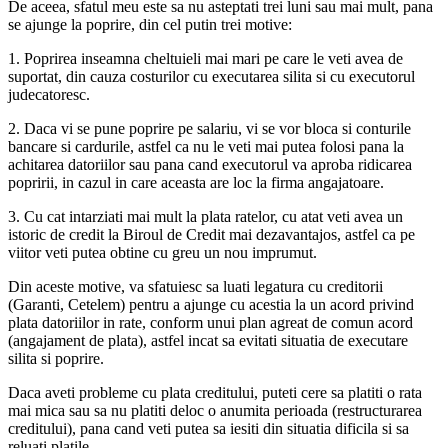
De aceea, sfatul meu este sa nu asteptati trei luni sau mai mult, pana
se ajunge la poprire, din cel putin trei motive:
1. Poprirea inseamna cheltuieli mai mari pe care le veti avea de
suportat, din cauza costurilor cu executarea silita si cu executorul
judecatoresc.
2. Daca vi se pune poprire pe salariu, vi se vor bloca si conturile
bancare si cardurile, astfel ca nu le veti mai putea folosi pana la
achitarea datoriilor sau pana cand executorul va aproba ridicarea
popririi, in cazul in care aceasta are loc la firma angajatoare.
3. Cu cat intarziati mai mult la plata ratelor, cu atat veti avea un
istoric de credit la Biroul de Credit mai dezavantajos, astfel ca pe
viitor veti putea obtine cu greu un nou imprumut.
Din aceste motive, va sfatuiesc sa luati legatura cu creditorii
(Garanti, Cetelem) pentru a ajunge cu acestia la un acord privind
plata datoriilor in rate, conform unui plan agreat de comun acord
(angajament de plata), astfel incat sa evitati situatia de executare
silita si poprire.
Daca aveti probleme cu plata creditului, puteti cere sa platiti o rata
mai mica sau sa nu platiti deloc o anumita perioada (restructurarea
creditului), pana cand veti putea sa iesiti din situatia dificila si sa
reluati platile.