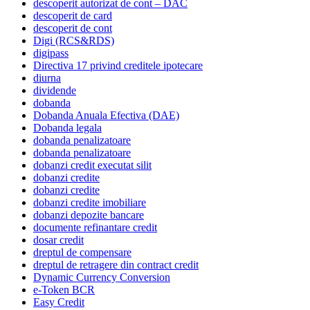
descoperit autorizat de cont – DAC
descoperit de card
descoperit de cont
Digi (RCS&RDS)
digipass
Directiva 17 privind creditele ipotecare
diurna
dividende
dobanda
Dobanda Anuala Efectiva (DAE)
Dobanda legala
dobanda penalizatoare
dobanda penalizatoare
dobanzi credit executat silit
dobanzi credite
dobanzi credite
dobanzi credite imobiliare
dobanzi depozite bancare
documente refinantare credit
dosar credit
dreptul de compensare
dreptul de retragere din contract credit
Dynamic Currency Conversion
e-Token BCR
Easy Credit