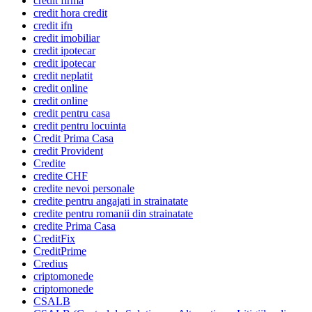
credit firma
credit hora credit
credit ifn
credit imobiliar
credit ipotecar
credit ipotecar
credit neplatit
credit online
credit online
credit pentru casa
credit pentru locuinta
Credit Prima Casa
credit Provident
Credite
credite CHF
credite nevoi personale
credite pentru angajati in strainatate
credite pentru romanii din strainatate
credite Prima Casa
CreditFix
CreditPrime
Credius
criptomonede
criptomonede
CSALB