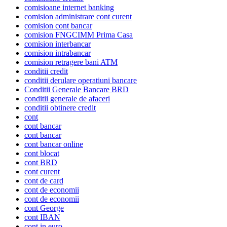
comisioane internet banking
comision administrare cont curent
comision cont bancar
comision FNGCIMM Prima Casa
comision interbancar
comision intrabancar
comision retragere bani ATM
conditii credit
conditii derulare operatiuni bancare
Conditii Generale Bancare BRD
conditii generale de afaceri
conditii obtinere credit
cont
cont bancar
cont bancar
cont bancar online
cont blocat
cont BRD
cont curent
cont de card
cont de economii
cont de economii
cont George
cont IBAN
cont in euro