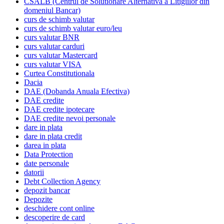
CSALB (Centrul de Solutionare Alternativa a Litigiilor din
domeniul Bancar)
curs de schimb valutar
curs de schimb valutar euro/leu
curs valutar BNR
curs valutar carduri
curs valutar Mastercard
curs valutar VISA
Curtea Constitutionala
Dacia
DAE (Dobanda Anuala Efectiva)
DAE credite
DAE credite ipotecare
DAE credite nevoi personale
dare in plata
dare in plata credit
darea in plata
Data Protection
date personale
datorii
Debt Collection Agency
depozit bancar
Depozite
deschidere cont online
descoperire de card