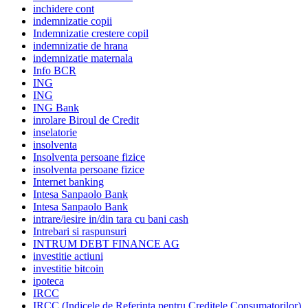
inchidere cont
indemnizatie copii
Indemnizatie crestere copil
indemnizatie de hrana
indemnizatie maternala
Info BCR
ING
ING
ING Bank
inrolare Biroul de Credit
inselatorie
insolventa
Insolventa persoane fizice
insolventa persoane fizice
Internet banking
Intesa Sanpaolo Bank
Intesa Sanpaolo Bank
intrare/iesire in/din tara cu bani cash
Intrebari si raspunsuri
INTRUM DEBT FINANCE AG
investitie actiuni
investitie bitcoin
ipoteca
IRCC
IRCC (Indicele de Referinta pentru Creditele Consumatorilor)