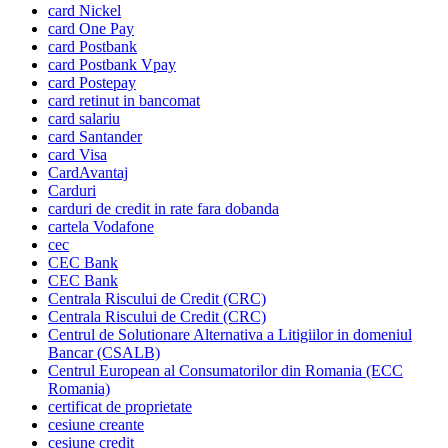
card Nickel
card One Pay
card Postbank
card Postbank Vpay
card Postepay
card retinut in bancomat
card salariu
card Santander
card Visa
CardAvantaj
Carduri
carduri de credit in rate fara dobanda
cartela Vodafone
cec
CEC Bank
CEC Bank
Centrala Riscului de Credit (CRC)
Centrala Riscului de Credit (CRC)
Centrul de Solutionare Alternativa a Litigiilor in domeniul
Bancar (CSALB)
Centrul European al Consumatorilor din Romania (ECC
Romania)
certificat de proprietate
cesiune creante
cesiune credit