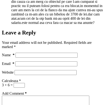
din cauza ca am merg cu obiectul pe care l-am cumparat si
practic nu il puteam folosi pentru ca era blocat.in momentul in
care am mers la cei de la flanco da ma ajute cumva mi-au spus
zambind ca m-am ales cu un bibelou de 3700 de lei.dar cam
atat.acum cei de la otp bank mi-au oprit 400 de lei din
salariu.este normal asa ceva fara ca macar sa ma anunte?
Leave a Reply
Your email address will not be published.
Required fields are
marked
*
Name
*
Email
*
Website
Calculeaza
*
3 + 6 =
Add Comment
*