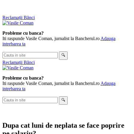
Skip
Reclamații Bănci
to
content
Probleme cu banca?
Iti raspunde Vasile Coman, jurnalist la Bancherul.ro
Adauga
intrebarea ta
Cauta
🔍
in
Reclamații Bănci
site
Probleme cu banca?
Iti raspunde Vasile Coman, jurnalist la Bancherul.ro
Adauga
intrebarea ta
Cauta
🔍
in
site
Dupa cat luni de neplata se face poprire
pe salariu?