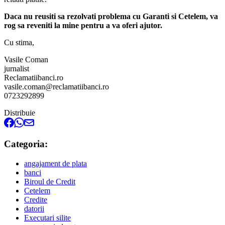
Daca nu reusiti sa rezolvati problema cu Garanti si Cetelem, va
rog sa reveniti la mine pentru a va oferi ajutor.
Cu stima,
Vasile Coman
jurnalist
Reclamatiibanci.ro
vasile.coman@reclamatiibanci.ro
0723292899
Distribuie
Categoria:
angajament de plata
banci
Biroul de Credit
Cetelem
Credite
datorii
Executari silite