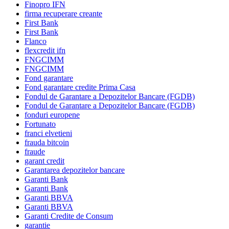
Finopro IFN
firma recuperare creante
First Bank
First Bank
Flanco
flexcredit ifn
FNGCIMM
FNGCIMM
Fond garantare
Fond garantare credite Prima Casa
Fondul de Garantare a Depozitelor Bancare (FGDB)
Fondul de Garantare a Depozitelor Bancare (FGDB)
fonduri europene
Fortunato
franci elvetieni
frauda bitcoin
fraude
garant credit
Garantarea depozitelor bancare
Garanti Bank
Garanti Bank
Garanti BBVA
Garanti BBVA
Garanti Credite de Consum
garantie