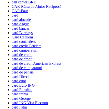
call center BRD
CAR (Casa de Ajutor Reciproc)
CAR Faur
card
card alocatie
card Anglia
card bancar
card Barclays
Card Cetelem
card contactless
card credit Cetelem
card cumparaturi
card de credit
card de credit
card de credit American Express
card de cumparaturi
card de pensie
card Direct
card euro
card Euro ING
card Euroline
card franta
card George
card ING Visa Electron
card Italia