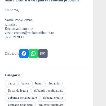
banca, pentru a va ajuta sa rezolvati problema.
Cu stima,
Vasile Pop-Coman
jurnalist
Reclamatiibanci.ro
vasile.coman@reclamatiibanci.ro
0723292899
Distribuie
Categoria:
banca
banca
banci
dobanda
Dobanda legala
dobanda penalizatoare
dobanda penalizatoare
dobanzi credite
Educatie financiara
educatie financiara