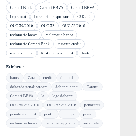
Garanti Bank
Garanti BBVA
Garanti BBVA
imprumut
Intrebari si raspunsuri
OUG 50
OUG 50/2010
OUG 52
OUG 52/2016
reclamatie banca
reclamatie banca
reclamatie Garanti Bank
restante credit
restante credit
Restructurare credit
Toate
Etichete:
banca
Cata
credit
dobanda
dobanda penalizatoare
dobanzi banci
Garanti
Garanti BBVA
la
lege dobanzi
OUG 50 din 2010
OUG 52 din 2016
penalitati
penalitati credit
pentru
percepe
poate
reclamatie banca
reclamatie garanti
restantele