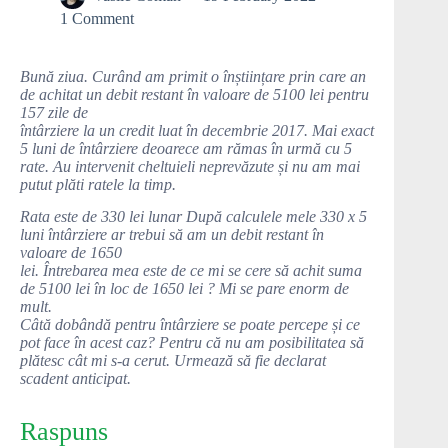
1 Comment
Bună ziua. Curând am primit o înștiințare prin care an
de achitat un debit restant în valoare de 5100 lei pentru
157 zile de
întârziere la un credit luat în decembrie 2017. Mai exact
5 luni de întârziere deoarece am rămas în urmă cu 5
rate. Au intervenit cheltuieli neprevăzute și nu am mai
putut plăti ratele la timp.
Rata este de 330 lei lunar După calculele mele 330 x 5
luni întârziere ar trebui să am un debit restant în
valoare de 1650
lei. Întrebarea mea este de ce mi se cere să achit suma
de 5100 lei în loc de 1650 lei ? Mi se pare enorm de
mult.
Câtă dobândă pentru întârziere se poate percepe și ce
pot face în acest caz? Pentru că nu am posibilitatea să
plătesc cât mi s-a cerut. Urmează să fie declarat
scadent anticipat.
Raspuns