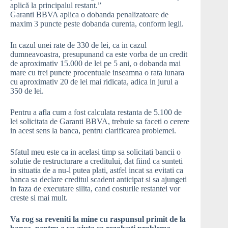
aplică la principalul restant.”
Garanti BBVA aplica o dobanda penalizatoare de
maxim 3 puncte peste dobanda curenta, conform legii.
In cazul unei rate de 330 de lei, ca in cazul
dumneavoastra, presupunand ca este vorba de un credit
de aproximativ 15.000 de lei pe 5 ani, o dobanda mai
mare cu trei puncte procentuale inseamna o rata lunara
cu aproximativ 20 de lei mai ridicata, adica in jurul a
350 de lei.
Pentru a afla cum a fost calculata restanta de 5.100 de
lei solicitata de Garanti BBVA, trebuie sa faceti o cerere
in acest sens la banca, pentru clarificarea problemei.
Sfatul meu este ca in acelasi timp sa solicitati bancii o
solutie de restructurare a creditului, dat fiind ca sunteti
in situatia de a nu-l putea plati, astfel incat sa evitati ca
banca sa declare creditul scadent anticipat si sa ajungeti
in faza de executare silita, cand costurile restantei vor
creste si mai mult.
Va rog sa reveniti la mine cu raspunsul primit de la