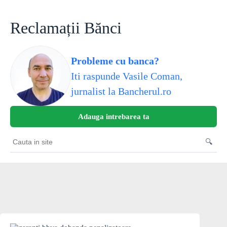
Skip
to
content
Reclamații Bănci
Probleme cu banca?
Iti raspunde Vasile Coman,
jurnalist la Bancherul.ro
Adauga intrebarea ta
🔍
Cauta
in
site