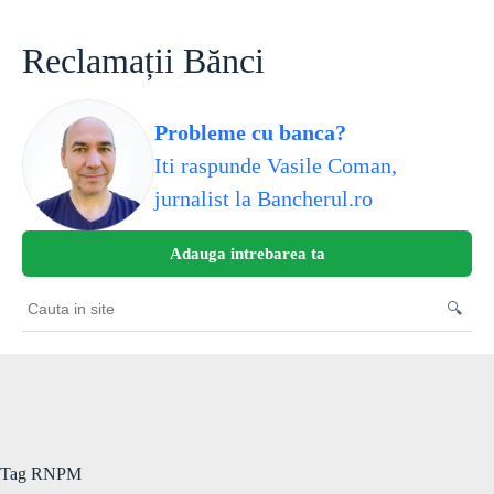
Skip
to
content
Reclamații Bănci
Probleme cu banca?
Iti raspunde Vasile Coman,
jurnalist la Bancherul.ro
Adauga intrebarea ta
🔍
Cauta
in
site
Tag
RNPM