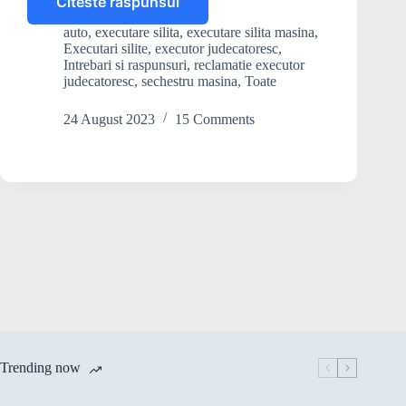
Citeste raspunsul
Unde
pot
auto
,
executare silita
,
executare silita masina
,
verifica
Executari silite
,
executor judecatoresc
,
daca
Intrebari si raspunsuri
,
reclamatie executor
o
judecatoresc
,
sechestru masina
,
Toate
masina
este
24 August 2023
15 Comments
sub
sechestru?
Trending now