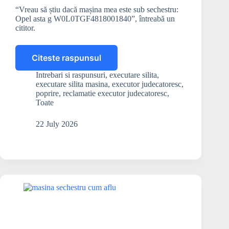
“Vreau să știu dacă mașina mea este sub sechestru:
Opel asta g W0L0TGF4818001840”, întreabă un
cititor.
Citeste raspunsul
Cum
pot
Intrebari si raspunsuri
,
executare silita
,
afla
executare silita masina
,
executor judecatoresc
,
dacă
poprire
,
reclamatie executor judecatoresc
,
mașina
Toate
mea
este
22 July 2026
sub
sechestru?