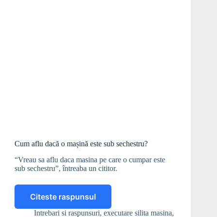
Cum aflu dacă o mașină este sub sechestru?
“Vreau sa aflu daca masina pe care o cumpar este
sub sechestru”, întreaba un cititor.
Citeste raspunsul
Cum
aflu
Intrebari si raspunsuri
,
executare silita masina
,