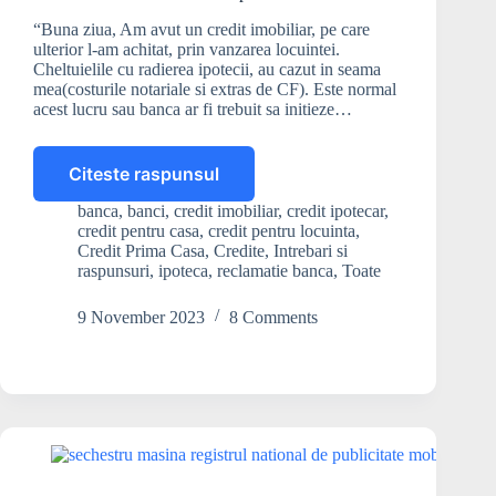
“Buna ziua, Am avut un credit imobiliar, pe care
ulterior l-am achitat, prin vanzarea locuintei.
Cheltuielile cu radierea ipotecii, au cazut in seama
mea(costurile notariale si extras de CF). Este normal
acest lucru sau banca ar fi trebuit sa initieze…
Citeste raspunsul
Cine
trebuie
banca
,
banci
,
credit imobiliar
,
credit ipotecar
,
sa
credit pentru casa
,
credit pentru locuinta
,
faca
Credit Prima Casa
,
Credite
,
Intrebari si
radierea
raspunsuri
,
ipoteca
,
reclamatie banca
,
Toate
ipotecii?
Banca
9 November 2023
8 Comments
sau
eu?