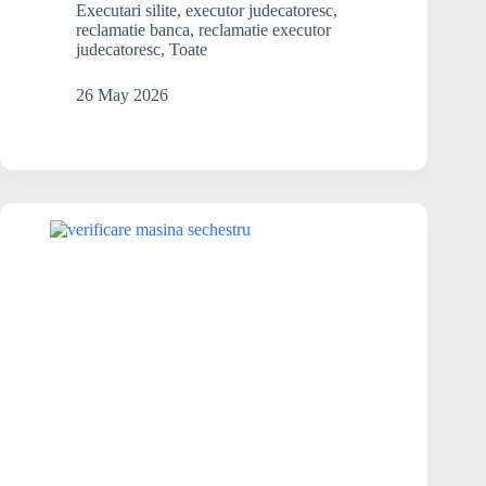
dacă
Executari silite
,
executor judecatoresc
,
o
reclamatie banca
,
reclamatie executor
mașină
judecatoresc
,
Toate
este
sub
26 May 2026
sechestru?