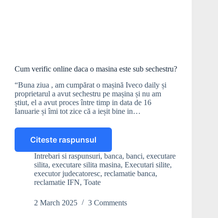
Cum verific online daca o masina este sub sechestru?
“Buna ziua , am cumpărat o mașină Iveco daily și
proprietarul a avut sechestru pe mașina și nu am
știut, el a avut proces între timp in data de 16
Ianuarie și îmi tot zice că a ieșit bine in…
Citeste raspunsul
Cum
verific
Intrebari si raspunsuri
,
banca
,
banci
,
executare
online
silita
,
executare silita masina
,
Executari silite
,
daca
executor judecatoresc
,
reclamatie banca
,
o
reclamatie IFN
,
Toate
masina
este
2 March 2025
3 Comments
sub