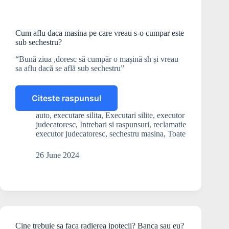
Cum aflu daca masina pe care vreau s-o cumpar este
sub sechestru?
“Bună ziua ,doresc să cumpăr o mașină sh și vreau
sa aflu dacă se află sub sechestru”
Citeste raspunsul
Cum
aflu
auto
,
executare silita
,
Executari silite
,
executor
daca
judecatoresc
,
Intrebari si raspunsuri
,
reclamatie
masina
executor judecatoresc
,
sechestru masina
,
Toate
pe
care
26 June 2024
vreau
s-
o
cumpar
este
sub
sechestru?
Cine trebuie sa faca radierea ipotecii? Banca sau eu?