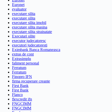
Euronet
Euronet
evaluator
executare silita
executare silita
executare silita imobil
executare silita masina
executare silita strainatate
Executari silite
executor judecatoresc
executori judecatoresti
Eximbank Banca Romaneasca
extras de cont
Extrasimplu
faliment personal
Ferratum
Ferratum
Finopro IFN
firma recuperare creante
First Bank
First Bank
Flanco
flexcredit ifn
FNGCIMM
FNGCIMM