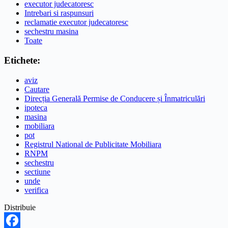
executor judecatoresc
Intrebari si raspunsuri
reclamatie executor judecatoresc
sechestru masina
Toate
Etichete:
aviz
Cautare
Direcția Generală Permise de Conducere și Înmatriculări
ipoteca
masina
mobiliara
pot
Registrul National de Publicitate Mobiliara
RNPM
sechestru
sectiune
unde
verifica
Distribuie