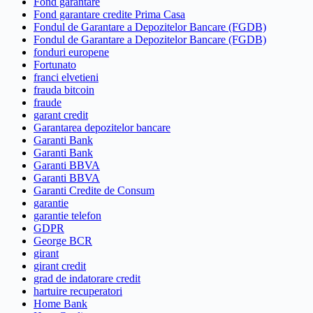
Fond garantare
Fond garantare credite Prima Casa
Fondul de Garantare a Depozitelor Bancare (FGDB)
Fondul de Garantare a Depozitelor Bancare (FGDB)
fonduri europene
Fortunato
franci elvetieni
frauda bitcoin
fraude
garant credit
Garantarea depozitelor bancare
Garanti Bank
Garanti Bank
Garanti BBVA
Garanti BBVA
Garanti Credite de Consum
garantie
garantie telefon
GDPR
George BCR
girant
girant credit
grad de indatorare credit
hartuire recuperatori
Home Bank