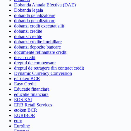
Dobanda Anuala Efectiva (DAE)
Dobanda legala
dobanda penalizatoare
dobanda penalizatoare
dobanzi credit executat silit
dobanzi credite
dobanzi credite
dobanzi credite imobiliare
dobanzi depozite bancare
documente refinantare credit
dosar credit
dreptul de compensare
dreptul de retragere din contract credit
Dynamic Currency Conversion
e-Token BCR
Easy Credit
Educatie financiara
educatie financiara
EOS KSI
ERB Retail Services
etoken BCR
EURIBOR
euro
Euroline