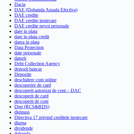
Dacia
DAE (Dobanda Anuala Efectiva)
DAE credite
DAE credite ipotecare
DAE credite nevoi personale
dare in plata
dare in plata credit
darea in plata
Data Protection
date personale
datorii
Debt Collection Agency
depozit bancar
Depozite
deschidere cont online
descoperire de card
descoperit autorizat de cont – DAC
descoperit de card
descoperit de cont
Digi (RCS&RDS)
digipass
Directiva 17 privind creditele ipotecare
diurna
dividende
dobanda