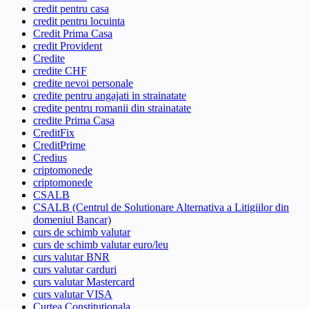
credit pentru casa
credit pentru locuinta
Credit Prima Casa
credit Provident
Credite
credite CHF
credite nevoi personale
credite pentru angajati in strainatate
credite pentru romanii din strainatate
credite Prima Casa
CreditFix
CreditPrime
Credius
criptomonede
criptomonede
CSALB
CSALB (Centrul de Solutionare Alternativa a Litigiilor din
domeniul Bancar)
curs de schimb valutar
curs de schimb valutar euro/leu
curs valutar BNR
curs valutar carduri
curs valutar Mastercard
curs valutar VISA
Curtea Constitutionala