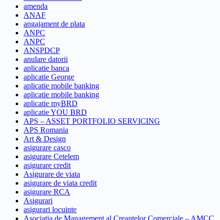
amenda
ANAF
angajament de plata
ANPC
ANPC
ANSPDCP
anulare datorii
aplicatie banca
aplicatie George
aplicatie mobile banking
aplicatie mobile banking
aplicatie myBRD
aplicatie YOU BRD
APS – ASSET PORTFOLIO SERVICING
APS Romania
Art & Design
asigurare casco
asigurare Cetelem
asigurare credit
Asigurare de viata
asigurare de viata credit
asigurare RCA
Asigurari
asigurari locuinte
Asociatia de Management al Creantelor Comerciale – AMCC