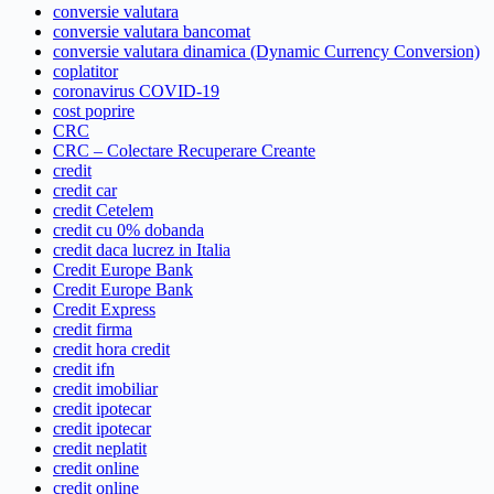
conversie valutara
conversie valutara bancomat
conversie valutara dinamica (Dynamic Currency Conversion)
coplatitor
coronavirus COVID-19
cost poprire
CRC
CRC – Colectare Recuperare Creante
credit
credit car
credit Cetelem
credit cu 0% dobanda
credit daca lucrez in Italia
Credit Europe Bank
Credit Europe Bank
Credit Express
credit firma
credit hora credit
credit ifn
credit imobiliar
credit ipotecar
credit ipotecar
credit neplatit
credit online
credit online