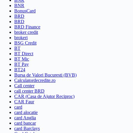
BNR
BNR
BonusCard
BRD
BRD
BRD Finance
broker credit
brokeri
BSG Credit
BT
BT Direct
BT Mic
BT Pay
BT24
Bursa de Valori Bucuresti (BVB)
Calculatordecredite.ro
Call center
call center BRD
CAR (Casa de Ajutor Reciproc)
CAR Faur
card
card alocatie
card Anglia
card bancar
card Barclays