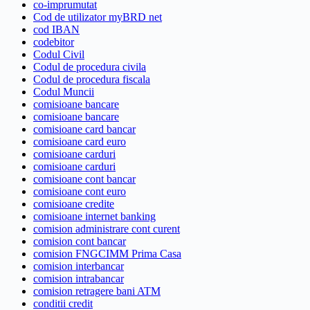
co-imprumutat
Cod de utilizator myBRD net
cod IBAN
codebitor
Codul Civil
Codul de procedura civila
Codul de procedura fiscala
Codul Muncii
comisioane bancare
comisioane bancare
comisioane card bancar
comisioane card euro
comisioane carduri
comisioane carduri
comisioane cont bancar
comisioane cont euro
comisioane credite
comisioane internet banking
comision administrare cont curent
comision cont bancar
comision FNGCIMM Prima Casa
comision interbancar
comision intrabancar
comision retragere bani ATM
conditii credit