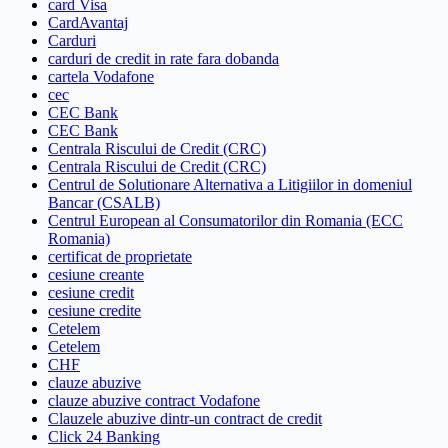
card Visa
CardAvantaj
Carduri
carduri de credit in rate fara dobanda
cartela Vodafone
cec
CEC Bank
CEC Bank
Centrala Riscului de Credit (CRC)
Centrala Riscului de Credit (CRC)
Centrul de Solutionare Alternativa a Litigiilor in domeniul
Bancar (CSALB)
Centrul European al Consumatorilor din Romania (ECC
Romania)
certificat de proprietate
cesiune creante
cesiune credit
cesiune credite
Cetelem
Cetelem
CHF
clauze abuzive
clauze abuzive contract Vodafone
Clauzele abuzive dintr-un contract de credit
Click 24 Banking