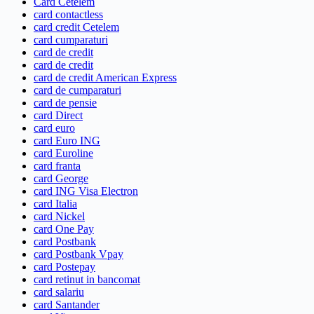
Card Cetelem
card contactless
card credit Cetelem
card cumparaturi
card de credit
card de credit
card de credit American Express
card de cumparaturi
card de pensie
card Direct
card euro
card Euro ING
card Euroline
card franta
card George
card ING Visa Electron
card Italia
card Nickel
card One Pay
card Postbank
card Postbank Vpay
card Postepay
card retinut in bancomat
card salariu
card Santander