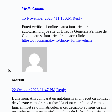
Vasile Coman
15 November 2023 / 11:15 AM
Reply
Puteti verifica si online starea inmatricularii
autoturismului pe site-ul Direcția Generală Permise de
Conducere și Înmatriculări, la acest link:
https://dgpci.mai.gov.ro/drpciv-forms/vehicle
Marian
22 October 2023 / 1:47 PM
Reply
Bună ziua. Am cumpărat un autoturism anul trecut cu contract
de vânzare cumpărare cu fiscal la zi tot ce trebuie. Acum o
luna am fost sa o înmatriculez si cei decacolo au spus ca am
un sechestru pus pe mașină de o luna de la fostul proprietar.