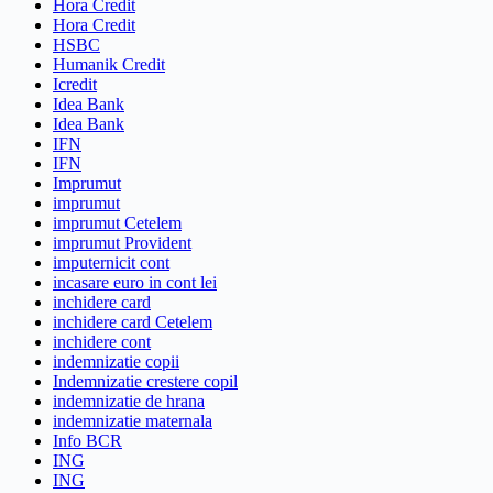
Hora Credit
Hora Credit
HSBC
Humanik Credit
Icredit
Idea Bank
Idea Bank
IFN
IFN
Imprumut
imprumut
imprumut Cetelem
imprumut Provident
imputernicit cont
incasare euro in cont lei
inchidere card
inchidere card Cetelem
inchidere cont
indemnizatie copii
Indemnizatie crestere copil
indemnizatie de hrana
indemnizatie maternala
Info BCR
ING
ING