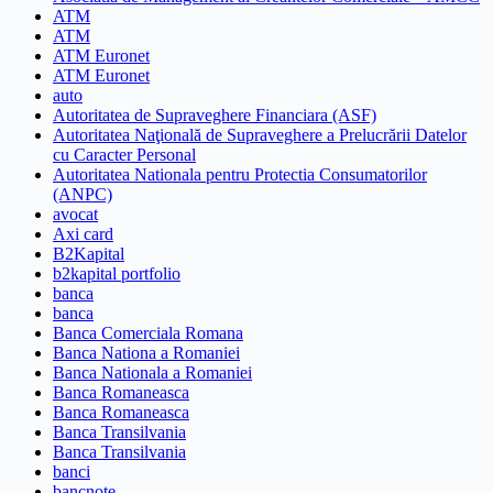
ATM
ATM
ATM Euronet
ATM Euronet
auto
Autoritatea de Supraveghere Financiara (ASF)
Autoritatea Naţională de Supraveghere a Prelucrării Datelor
cu Caracter Personal
Autoritatea Nationala pentru Protectia Consumatorilor
(ANPC)
avocat
Axi card
B2Kapital
b2kapital portfolio
banca
banca
Banca Comerciala Romana
Banca Nationa a Romaniei
Banca Nationala a Romaniei
Banca Romaneasca
Banca Romaneasca
Banca Transilvania
Banca Transilvania
banci
bancnote