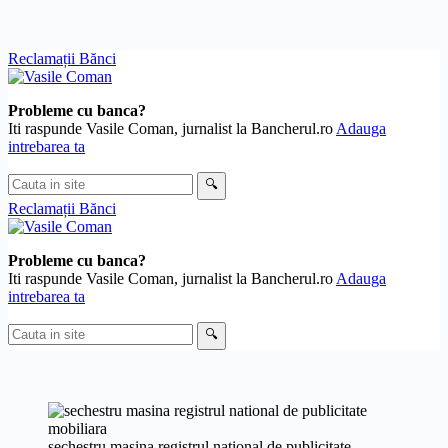
Skip
Reclamații Bănci
to
content
Probleme cu banca?
Iti raspunde Vasile Coman, jurnalist la Bancherul.ro
Adauga
intrebarea ta
Cauta
🔍
in
Reclamații Bănci
site
Probleme cu banca?
Iti raspunde Vasile Coman, jurnalist la Bancherul.ro
Adauga
intrebarea ta
Cauta
🔍
in
site
sechestru masina registrul national de publicitate