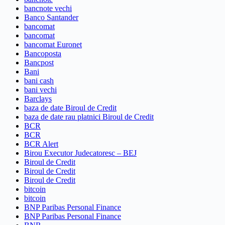
bancnote vechi
Banco Santander
bancomat
bancomat
bancomat Euronet
Bancoposta
Bancpost
Bani
bani cash
bani vechi
Barclays
baza de date Biroul de Credit
baza de date rau platnici Biroul de Credit
BCR
BCR
BCR Alert
Birou Executor Judecatoresc – BEJ
Biroul de Credit
Biroul de Credit
Biroul de Credit
bitcoin
bitcoin
BNP Paribas Personal Finance
BNP Paribas Personal Finance