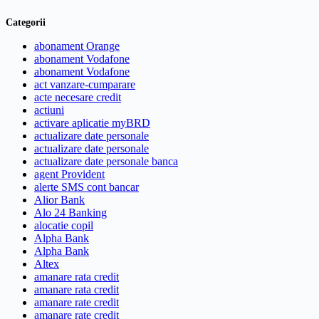
Categorii
abonament Orange
abonament Vodafone
abonament Vodafone
act vanzare-cumparare
acte necesare credit
actiuni
activare aplicatie myBRD
actualizare date personale
actualizare date personale
actualizare date personale banca
agent Provident
alerte SMS cont bancar
Alior Bank
Alo 24 Banking
alocatie copil
Alpha Bank
Alpha Bank
Altex
amanare rata credit
amanare rata credit
amanare rate credit
amanare rate credit