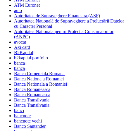
ATM Euronet
auto
Autoritatea de Supraveghere Financiara (ASF)
Autoritatea Naţională de Supraveghere a Prelucrării Datelor
cu Caracter Personal
Autoritatea Nationala pentru Protectia Consumatorilor
(ANPC)
avocat
Axi card
B2Kapital
b2kapital portfolio
banca
banca
Banca Comerciala Romana
Banca Nationa a Romaniei
Banca Nationala a Romaniei
Banca Romaneasca
Banca Romaneasca
Banca Transilvania
Banca Transilvania
banci
bancnote
bancnote vechi
Banco Santander