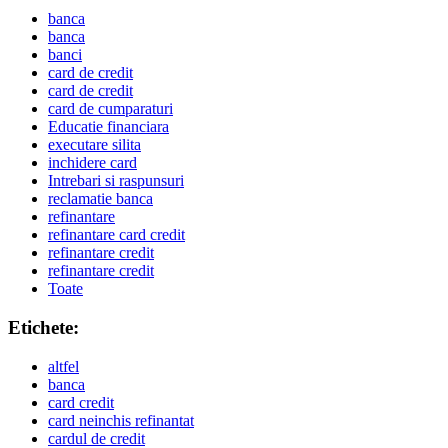
banca
banca
banci
card de credit
card de credit
card de cumparaturi
Educatie financiara
executare silita
inchidere card
Intrebari si raspunsuri
reclamatie banca
refinantare
refinantare card credit
refinantare credit
refinantare credit
Toate
Etichete:
altfel
banca
card credit
card neinchis refinantat
cardul de credit