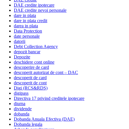
DAE credite ipotecare
DAE credite nevoi personale
dare in plata
dare in plata credit
darea in plata
Data Protection
date personale
datorii
Debt Collection Agency
depozit bancar
Depozite
deschidere cont online
descoperire de card
descoperit autorizat de cont – DAC
descoperit de card
descoperit de cont
Digi (RCS&RDS)
digipass
Directiva 17 privind creditele ipotecare
diurna
dividende
dobanda
Dobanda Anuala Efectiva (DAE)
Dobanda legala