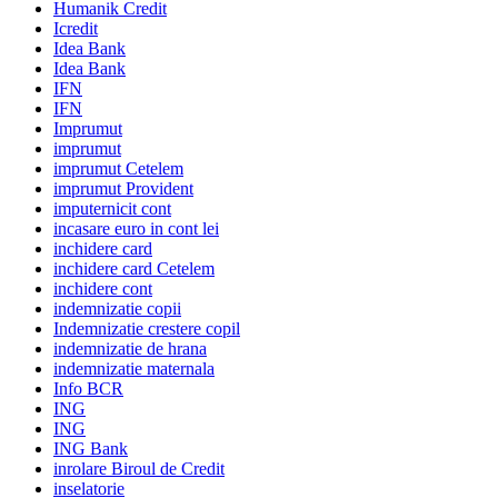
Humanik Credit
Icredit
Idea Bank
Idea Bank
IFN
IFN
Imprumut
imprumut
imprumut Cetelem
imprumut Provident
imputernicit cont
incasare euro in cont lei
inchidere card
inchidere card Cetelem
inchidere cont
indemnizatie copii
Indemnizatie crestere copil
indemnizatie de hrana
indemnizatie maternala
Info BCR
ING
ING
ING Bank
inrolare Biroul de Credit
inselatorie