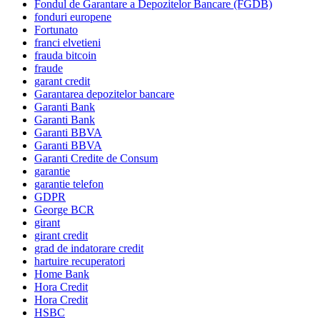
Fondul de Garantare a Depozitelor Bancare (FGDB)
fonduri europene
Fortunato
franci elvetieni
frauda bitcoin
fraude
garant credit
Garantarea depozitelor bancare
Garanti Bank
Garanti Bank
Garanti BBVA
Garanti BBVA
Garanti Credite de Consum
garantie
garantie telefon
GDPR
George BCR
girant
girant credit
grad de indatorare credit
hartuire recuperatori
Home Bank
Hora Credit
Hora Credit
HSBC