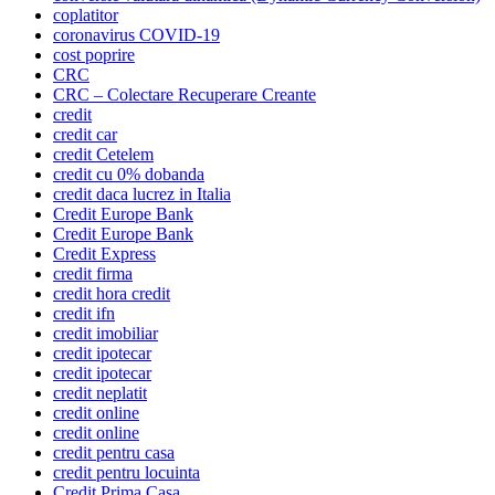
coplatitor
coronavirus COVID-19
cost poprire
CRC
CRC – Colectare Recuperare Creante
credit
credit car
credit Cetelem
credit cu 0% dobanda
credit daca lucrez in Italia
Credit Europe Bank
Credit Europe Bank
Credit Express
credit firma
credit hora credit
credit ifn
credit imobiliar
credit ipotecar
credit ipotecar
credit neplatit
credit online
credit online
credit pentru casa
credit pentru locuinta
Credit Prima Casa