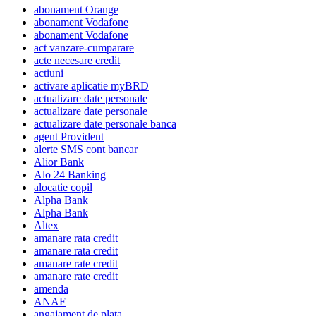
abonament Orange
abonament Vodafone
abonament Vodafone
act vanzare-cumparare
acte necesare credit
actiuni
activare aplicatie myBRD
actualizare date personale
actualizare date personale
actualizare date personale banca
agent Provident
alerte SMS cont bancar
Alior Bank
Alo 24 Banking
alocatie copil
Alpha Bank
Alpha Bank
Altex
amanare rata credit
amanare rata credit
amanare rate credit
amanare rate credit
amenda
ANAF
angajament de plata