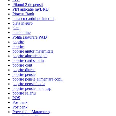
Pilonul 2 de pensii
PIN aplicatie myBRD
Piraeus Bank
plata cu cardul pe internet
plata in euro
plati
plati online
Polita asigurare PAD
poprire
poprire
poprire ajutor maternitate
poprire alocatie copil
poprire card salariu
poprire cont
poprire diurna
poprire pensie
poprire pensie alimentara copil
poprire pensie boala
poprire pensie handicap
poprire salariu
POS
Postbank
Postbank
Povesti din Maramureș