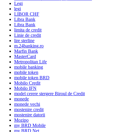
Legi
legi
LIBOR CHF
Libra Bank
Libra Bank
limita de credit
Linie de credit
lire sterline
m.24banking.ro
Marfin Bank
MasterCard
Metropolitan Life
mobile banking
mobile token
mobile token BRD
Mobilo Credit
Mobilo IFN
model cerere stergere Biroul de Credit
monede
monede vechi
mostenire credit
mostenire datorii
Mozipo
my BRD Mobile
my BRD Net