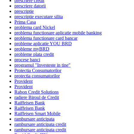
prescriere credit
prescriere datorii
prescriptie
prescriptie executare silita
Prima Casa
problema card Nickel
problema functionare aplicatie mobile banking
problema functionare card bancar
probleme aplicatie YOU BRD
probleme myBRD
probleme plata credit
procese banci
programul "Investeste in tine"
Protectia Consumatorilor
protectia consumatorilor
Provident
Provident
Rabon Credit Solutions
radiere Biroul de Credit
Raiffeisen Bank
Raiffeisen Bank
Raiffeisen Smart Mobile
rambursare anticipata
rambursare anticipata credit
rambursare anticipata credit