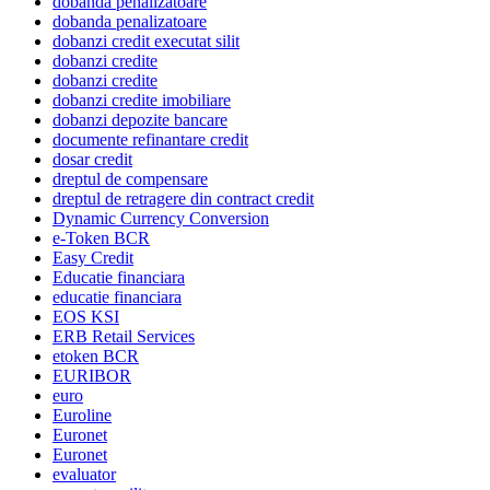
dobanda penalizatoare
dobanda penalizatoare
dobanzi credit executat silit
dobanzi credite
dobanzi credite
dobanzi credite imobiliare
dobanzi depozite bancare
documente refinantare credit
dosar credit
dreptul de compensare
dreptul de retragere din contract credit
Dynamic Currency Conversion
e-Token BCR
Easy Credit
Educatie financiara
educatie financiara
EOS KSI
ERB Retail Services
etoken BCR
EURIBOR
euro
Euroline
Euronet
Euronet
evaluator