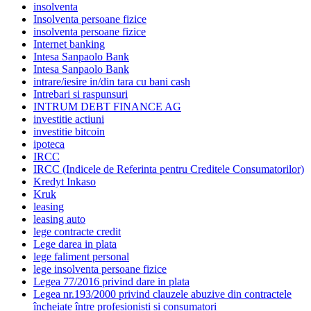
insolventa
Insolventa persoane fizice
insolventa persoane fizice
Internet banking
Intesa Sanpaolo Bank
Intesa Sanpaolo Bank
intrare/iesire in/din tara cu bani cash
Intrebari si raspunsuri
INTRUM DEBT FINANCE AG
investitie actiuni
investitie bitcoin
ipoteca
IRCC
IRCC (Indicele de Referinta pentru Creditele Consumatorilor)
Kredyt Inkaso
Kruk
leasing
leasing auto
lege contracte credit
Lege darea in plata
lege faliment personal
lege insolventa persoane fizice
Legea 77/2016 privind dare in plata
Legea nr.193/2000 privind clauzele abuzive din contractele
încheiate între profesioniști și consumatori