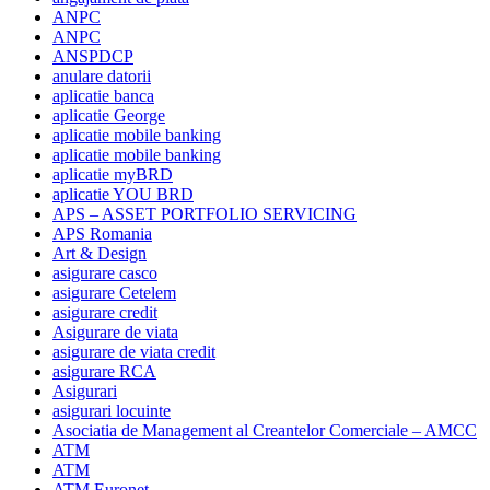
ANPC
ANPC
ANSPDCP
anulare datorii
aplicatie banca
aplicatie George
aplicatie mobile banking
aplicatie mobile banking
aplicatie myBRD
aplicatie YOU BRD
APS – ASSET PORTFOLIO SERVICING
APS Romania
Art & Design
asigurare casco
asigurare Cetelem
asigurare credit
Asigurare de viata
asigurare de viata credit
asigurare RCA
Asigurari
asigurari locuinte
Asociatia de Management al Creantelor Comerciale – AMCC
ATM
ATM
ATM Euronet