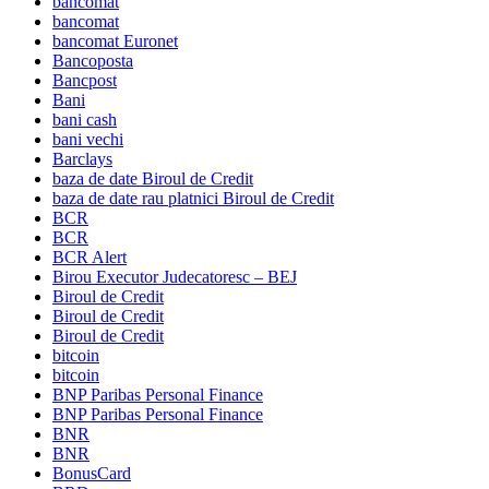
bancomat
bancomat
bancomat Euronet
Bancoposta
Bancpost
Bani
bani cash
bani vechi
Barclays
baza de date Biroul de Credit
baza de date rau platnici Biroul de Credit
BCR
BCR
BCR Alert
Birou Executor Judecatoresc – BEJ
Biroul de Credit
Biroul de Credit
Biroul de Credit
bitcoin
bitcoin
BNP Paribas Personal Finance
BNP Paribas Personal Finance
BNR
BNR
BonusCard