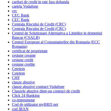
carduri de credit in rate fara dobanda
cartela Vodafone
cec
CEC Bank
CEC Bank
Centrala Riscului de Credit (CRC)
Centrala Riscului de Credit (CRC)
Centrul de Solutionare Alternativa a Litigiilor in domeniul
Bancar (CSALB)
Centrul European al Consumatorilor din Romania (ECC
Romania)
certificat de proprietate
cesiune creante
cesiune credit
cesiune credite
Cetelem
Cetelem
CHF
clauze abuzive
clauze abuzive contract Vodafone
Clauzele abuzive dintr-un contract de credit
Click 24 Banking
co-imprumutat
Cod de utilizator myBRD net
cod IBAN