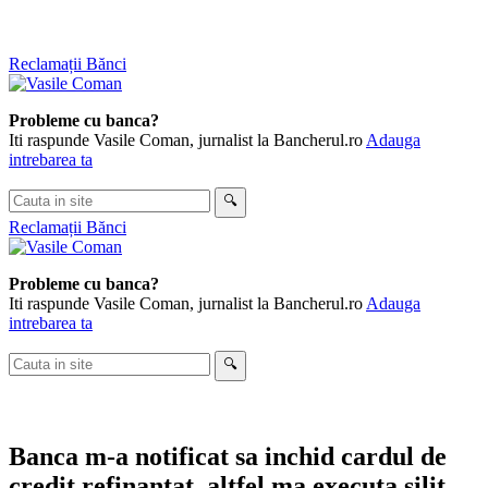
Skip
Reclamații Bănci
to
content
Probleme cu banca?
Iti raspunde Vasile Coman, jurnalist la Bancherul.ro
Adauga
intrebarea ta
Cauta
🔍
in
Reclamații Bănci
site
Probleme cu banca?
Iti raspunde Vasile Coman, jurnalist la Bancherul.ro
Adauga
intrebarea ta
Cauta
🔍
in
site
Banca m-a notificat sa inchid cardul de
credit refinantat, altfel ma executa silit.