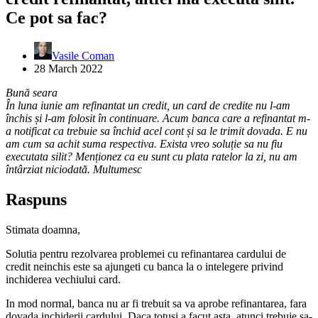
Ce pot sa fac?
Vasile Coman
28 March 2022
Bună seara
În luna iunie am refinantat un credit, un card de credite nu l-am
închis și l-am folosit în continuare. Acum banca care a refinantat m-
a notificat ca trebuie sa închid acel cont și sa le trimit dovada. E nu
am cum sa achit suma respectiva. Exista vreo soluție sa nu fiu
executata silit? Menționez ca eu sunt cu plata ratelor la zi, nu am
întârziat niciodată. Multumesc
Raspuns
Stimata doamna,
Solutia pentru rezolvarea problemei cu refinantarea cardului de
credit neinchis este sa ajungeti cu banca la o intelegere privind
inchiderea vechiului card.
In mod normal, banca nu ar fi trebuit sa va aprobe refinantarea, fara
dovada inchiderii cardului. Daca totusi a facut asta, atunci trebuie sa-