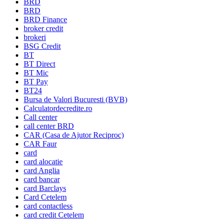
BRD
BRD
BRD Finance
broker credit
brokeri
BSG Credit
BT
BT Direct
BT Mic
BT Pay
BT24
Bursa de Valori Bucuresti (BVB)
Calculatordecredite.ro
Call center
call center BRD
CAR (Casa de Ajutor Reciproc)
CAR Faur
card
card alocatie
card Anglia
card bancar
card Barclays
Card Cetelem
card contactless
card credit Cetelem