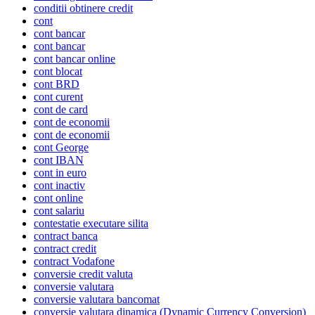
conditii obtinere credit
cont
cont bancar
cont bancar
cont bancar online
cont blocat
cont BRD
cont curent
cont de card
cont de economii
cont de economii
cont George
cont IBAN
cont in euro
cont inactiv
cont online
cont salariu
contestatie executare silita
contract banca
contract credit
contract Vodafone
conversie credit valuta
conversie valutara
conversie valutara bancomat
conversie valutara dinamica (Dynamic Currency Conversion)