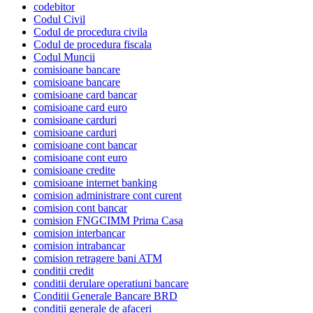
codebitor
Codul Civil
Codul de procedura civila
Codul de procedura fiscala
Codul Muncii
comisioane bancare
comisioane bancare
comisioane card bancar
comisioane card euro
comisioane carduri
comisioane carduri
comisioane cont bancar
comisioane cont euro
comisioane credite
comisioane internet banking
comision administrare cont curent
comision cont bancar
comision FNGCIMM Prima Casa
comision interbancar
comision intrabancar
comision retragere bani ATM
conditii credit
conditii derulare operatiuni bancare
Conditii Generale Bancare BRD
conditii generale de afaceri