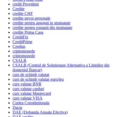
credit Provident
Credite
credite CHF
credite nevoi personale
credite pentru angajati in strainatate
credite pentru romanii din strainatate
credite Prima Casa
CreditFix
CreditPrime
Credius
criptomonede
criptomonede
CSALB
CSALB (Centrul de Solutionare Alternativa a Litigiilor din
domeniul Bancar)
curs de schimb valutar
curs de schimb valutar euro/leu
curs valutar BNR
curs valutar carduri
curs valutar Mastercard
curs valutar VISA
Curtea Constitutionala
Dacia
DAE (Dobanda Anuala Efectiva)
DAE credite