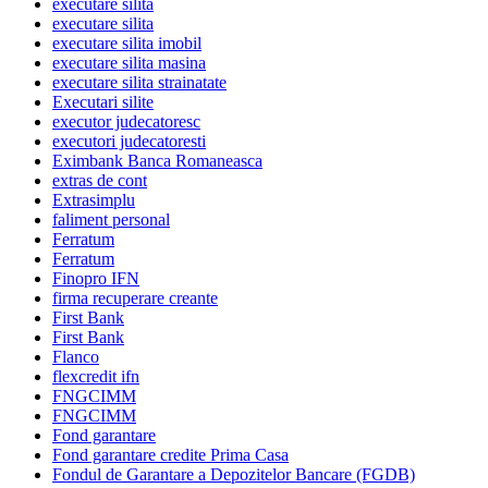
executare silita
executare silita
executare silita imobil
executare silita masina
executare silita strainatate
Executari silite
executor judecatoresc
executori judecatoresti
Eximbank Banca Romaneasca
extras de cont
Extrasimplu
faliment personal
Ferratum
Ferratum
Finopro IFN
firma recuperare creante
First Bank
First Bank
Flanco
flexcredit ifn
FNGCIMM
FNGCIMM
Fond garantare
Fond garantare credite Prima Casa
Fondul de Garantare a Depozitelor Bancare (FGDB)