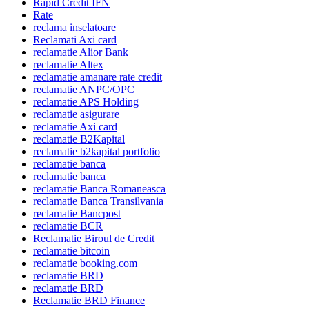
Rapid Credit IFN
Rate
reclama inselatoare
Reclamati Axi card
reclamatie Alior Bank
reclamatie Altex
reclamatie amanare rate credit
reclamatie ANPC/OPC
reclamatie APS Holding
reclamatie asigurare
reclamatie Axi card
reclamatie B2Kapital
reclamatie b2kapital portfolio
reclamatie banca
reclamatie banca
reclamatie Banca Romaneasca
reclamatie Banca Transilvania
reclamatie Bancpost
reclamatie BCR
Reclamatie Biroul de Credit
reclamatie bitcoin
reclamatie booking.com
reclamatie BRD
reclamatie BRD
Reclamatie BRD Finance