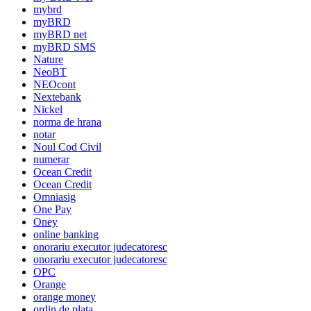
mybrd
myBRD
myBRD net
myBRD SMS
Nature
NeoBT
NEOcont
Nextebank
Nickel
norma de hrana
notar
Noul Cod Civil
numerar
Ocean Credit
Ocean Credit
Omniasig
One Pay
Oney
online banking
onorariu executor judecatoresc
onorariu executor judecatoresc
OPC
Orange
orange money
ordin de plata