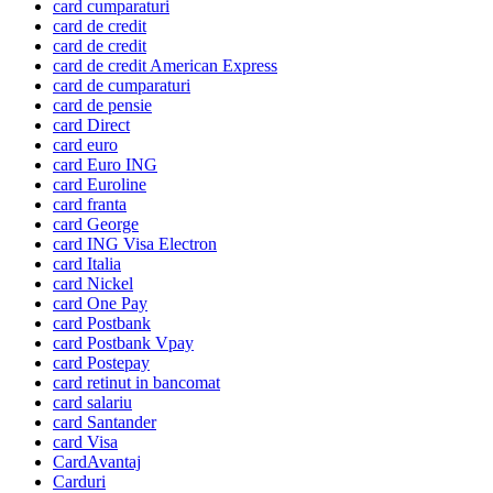
card cumparaturi
card de credit
card de credit
card de credit American Express
card de cumparaturi
card de pensie
card Direct
card euro
card Euro ING
card Euroline
card franta
card George
card ING Visa Electron
card Italia
card Nickel
card One Pay
card Postbank
card Postbank Vpay
card Postepay
card retinut in bancomat
card salariu
card Santander
card Visa
CardAvantaj
Carduri