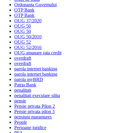
Ordonanta Guvernului
OTP Bank
OTP Bank
OUG 37/2020
OUG 50
OUG 50
OUG 50/2010
OUG 52
OUG 52/2016
OUG amanare rata credit
overdraft
overdraft
parola internet banking
parola internet banking
parola myBRD
Patria Bank
penalitati
penalitati executare silita
pensie
Pensie privata Pilon 2
Pensie privata pilon 3
pensiuni maramures
People
Persoane juridice
PFA