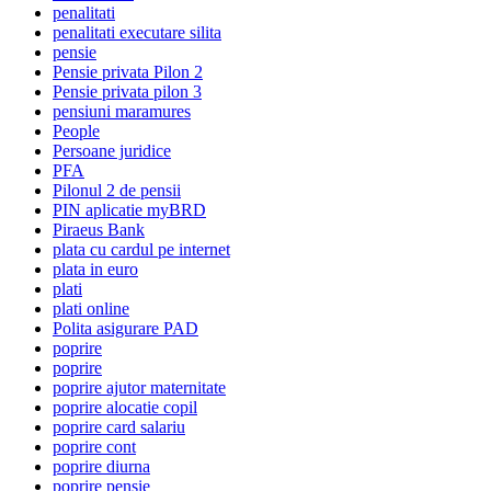
penalitati
penalitati executare silita
pensie
Pensie privata Pilon 2
Pensie privata pilon 3
pensiuni maramures
People
Persoane juridice
PFA
Pilonul 2 de pensii
PIN aplicatie myBRD
Piraeus Bank
plata cu cardul pe internet
plata in euro
plati
plati online
Polita asigurare PAD
poprire
poprire
poprire ajutor maternitate
poprire alocatie copil
poprire card salariu
poprire cont
poprire diurna
poprire pensie