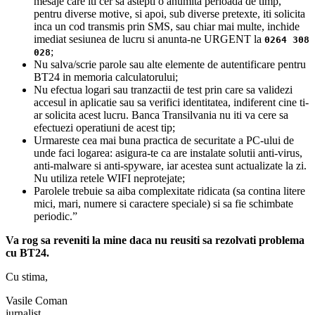
mesaje care iti cer sa astepti o anumita perioada de timp,
pentru diverse motive, si apoi, sub diverse pretexte, iti solicita
inca un cod transmis prin SMS, sau chiar mai multe, inchide
imediat sesiunea de lucru si anunta-ne URGENT la
0264 308
;
028
Nu salva/scrie parole sau alte elemente de autentificare pentru
BT24 in memoria calculatorului;
Nu efectua logari sau tranzactii de test prin care sa validezi
accesul in aplicatie sau sa verifici identitatea, indiferent cine ti-
ar solicita acest lucru. Banca Transilvania nu iti va cere sa
efectuezi operatiuni de acest tip;
Urmareste cea mai buna practica de securitate a PC-ului de
unde faci logarea: asigura-te ca are instalate solutii anti-virus,
anti-malware si anti-spyware, iar acestea sunt actualizate la zi.
Nu utiliza retele WIFI neprotejate;
Parolele trebuie sa aiba complexitate ridicata (sa contina litere
mici, mari, numere si caractere speciale) si sa fie schimbate
periodic.”
Va rog sa reveniti la mine daca nu reusiti sa rezolvati problema
cu BT24.
Cu stima,
Vasile Coman
jurnalist