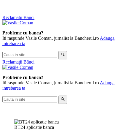
Skip
Reclamații Bănci
to
content
Probleme cu banca?
Iti raspunde Vasile Coman, jurnalist la Bancherul.ro
Adauga
intrebarea ta
Cauta
🔍
in
Reclamații Bănci
site
Probleme cu banca?
Iti raspunde Vasile Coman, jurnalist la Bancherul.ro
Adauga
intrebarea ta
Cauta
🔍
in
site
BT24 aplicatie banca