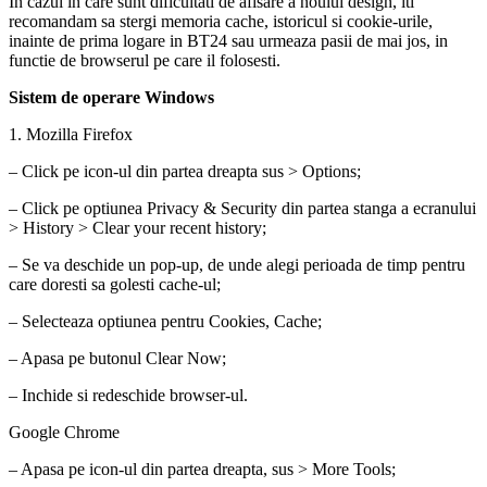
In cazul in care sunt dificultati de afisare a noului design, iti
recomandam sa stergi memoria cache, istoricul si cookie-urile,
inainte de prima logare in BT24 sau urmeaza pasii de mai jos, in
functie de browserul pe care il folosesti.
Sistem de operare Windows
1. Mozilla Firefox
– Click pe icon-ul din partea dreapta sus > Options;
– Click pe optiunea Privacy & Security din partea stanga a ecranului
> History > Clear your recent history;
– Se va deschide un pop-up, de unde alegi perioada de timp pentru
care doresti sa golesti cache-ul;
– Selecteaza optiunea pentru Cookies, Cache;
– Apasa pe butonul Clear Now;
– Inchide si redeschide browser-ul.
Google Chrome
– Apasa pe icon-ul din partea dreapta, sus > More Tools;