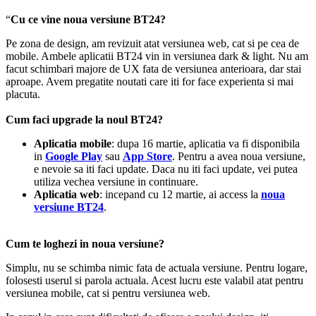
“
Cu ce vine noua versiune BT24?
Pe zona de design, am revizuit atat versiunea web, cat si pe cea de
mobile. Ambele aplicatii BT24 vin in versiunea dark & light. Nu am
facut schimbari majore de UX fata de versiunea anterioara, dar stai
aproape. Avem pregatite noutati care iti for face experienta si mai
placuta.
Cum faci upgrade la noul BT24?
Aplicatia mobile
: dupa 16 martie, aplicatia va fi disponibila
in
Google Play
sau
App Store
. Pentru a avea noua versiune,
e nevoie sa iti faci update. Daca nu iti faci update, vei putea
utiliza vechea versiune in continuare.
Aplicatia web
: incepand cu 12 martie, ai access la
noua
versiune BT24
.
Cum te loghezi in noua versiune?
Simplu, nu se schimba nimic fata de actuala versiune. Pentru logare,
folosesti userul si parola actuala. Acest lucru este valabil atat pentru
versiunea mobile, cat si pentru versiunea web.