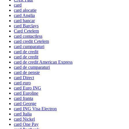
card
card alocatie
card Anglia
card bancar
card Barclays
Card Cetelem
card contactless
card credit Cetelem
card cumparaturi
card de credit
card de credit
card de credit American Express
card de cumparaturi
card de pensie
card Direct
card euro
card Euro ING
card Euroline
card franta
card George
card ING Visa Electron
card Italia
card Nickel
card One Pay