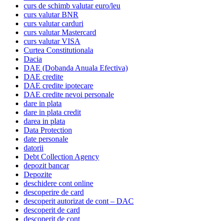
curs de schimb valutar euro/leu
curs valutar BNR
curs valutar carduri
curs valutar Mastercard
curs valutar VISA
Curtea Constitutionala
Dacia
DAE (Dobanda Anuala Efectiva)
DAE credite
DAE credite ipotecare
DAE credite nevoi personale
dare in plata
dare in plata credit
darea in plata
Data Protection
date personale
datorii
Debt Collection Agency
depozit bancar
Depozite
deschidere cont online
descoperire de card
descoperit autorizat de cont – DAC
descoperit de card
descoperit de cont