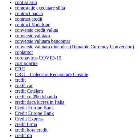
cont salariu
contestatie executare silita
contract banca
contract credit
contract Vodafone
conversie credit valuta
conversie valutara
conversie valutara bancomat
conversie valutara dinamica (Dynamic Currency Conversion)
coplatitor
coronavirus COVID-19
cost poprire
CRC
CRC – Colectare Recuperare Creante
credit
credit car
credit Cetelem
credit cu 0% dobanda
credit daca lucrez in Italia
Credit Europe Bank
Credit Europe Bank
Credit Express
credit firma
credit hora credit
credit ifn