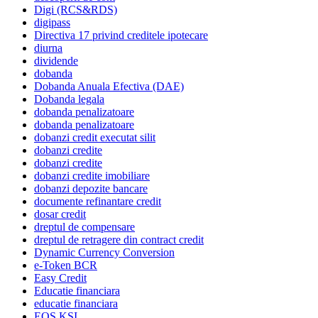
Digi (RCS&RDS)
digipass
Directiva 17 privind creditele ipotecare
diurna
dividende
dobanda
Dobanda Anuala Efectiva (DAE)
Dobanda legala
dobanda penalizatoare
dobanda penalizatoare
dobanzi credit executat silit
dobanzi credite
dobanzi credite
dobanzi credite imobiliare
dobanzi depozite bancare
documente refinantare credit
dosar credit
dreptul de compensare
dreptul de retragere din contract credit
Dynamic Currency Conversion
e-Token BCR
Easy Credit
Educatie financiara
educatie financiara
EOS KSI