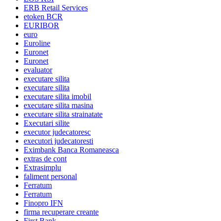
ERB Retail Services
etoken BCR
EURIBOR
euro
Euroline
Euronet
Euronet
evaluator
executare silita
executare silita
executare silita imobil
executare silita masina
executare silita strainatate
Executari silite
executor judecatoresc
executori judecatoresti
Eximbank Banca Romaneasca
extras de cont
Extrasimplu
faliment personal
Ferratum
Ferratum
Finopro IFN
firma recuperare creante
First Bank