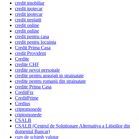
credit imobiliar
credit ipotecar
credit ipotecar
credit neplatit
credit online
credit online
credit pentru casa
credit pentru locuinta
Credit Prima Casa
credit Provident
Credite
credite CHF
credite nevoi personale
credite pentru angajati in strainatate
credite pentru romanii din strainatate
credite Prima Casa
CreditFix
CreditPrime
Credius
criptomonede
criptomonede
CSALB
CSALB (Centrul de Solutionare Alternativa a Litigiilor din
domeniul Bancar)
curs de schimb valutar