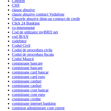
Cetelem
CHF
clauze abuzive
clauze abuzive contract Vodafone
Clauzele abuzive dintr-un contract de credit
Click 24 Banking
co-imprumutat
Cod de utilizator myBRD net
cod IBAN
codebitor
Codul Civil
Codul de procedura civila
Codul de procedura fiscala
Codul Muncii
comisioane bancare
comisioane bancare
comisioane card bancar
comisioane card euro
comisioane carduri
comisioane carduri
comisioane cont bancar
comisioane cont euro
comisioane credite
comisioane internet banking
comision administrare cont curent