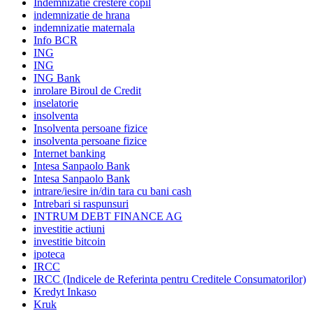
Indemnizatie crestere copil
indemnizatie de hrana
indemnizatie maternala
Info BCR
ING
ING
ING Bank
inrolare Biroul de Credit
inselatorie
insolventa
Insolventa persoane fizice
insolventa persoane fizice
Internet banking
Intesa Sanpaolo Bank
Intesa Sanpaolo Bank
intrare/iesire in/din tara cu bani cash
Intrebari si raspunsuri
INTRUM DEBT FINANCE AG
investitie actiuni
investitie bitcoin
ipoteca
IRCC
IRCC (Indicele de Referinta pentru Creditele Consumatorilor)
Kredyt Inkaso
Kruk