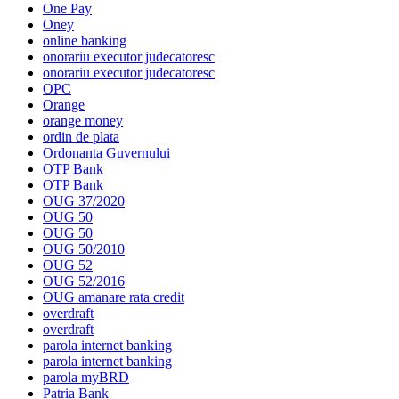
One Pay
Oney
online banking
onorariu executor judecatoresc
onorariu executor judecatoresc
OPC
Orange
orange money
ordin de plata
Ordonanta Guvernului
OTP Bank
OTP Bank
OUG 37/2020
OUG 50
OUG 50
OUG 50/2010
OUG 52
OUG 52/2016
OUG amanare rata credit
overdraft
overdraft
parola internet banking
parola internet banking
parola myBRD
Patria Bank