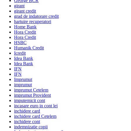
George BCR
girant
girant credit
grad de indatorare credit
hartuire recuperatori
Home Bank
Hora Credit
Hora Credit
HSBC
Humanik Credit
Icredit
Idea Bank
Idea Bank
IFN
IFN
Imprumut
imprumut
imprumut Cetelem
imprumut Provident
imputernicit cont
incasare euro in cont lei
inchidere card
inchidere card Cetelem
inchidere cont
indemnizatie copii