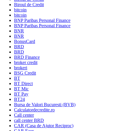
Biroul de Credit
bitcoin
bitcoin
BNP Paribas Personal Finance
BNP Paribas Personal Finance
BNR
BNR
BonusCard
BRD
BRD
BRD Finance
broker credit
brokeri
BSG Credit
BT
BT Direct
BT Mic
BT Pay
BT24
Bursa de Valori Bucuresti (BVB)
Calculatordecredite.ro
Call center
call center BRD
CAR (Casa de Ajutor Reciproc)
CAR Faur