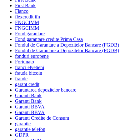
First Bank
Flanco
flexcredit ifn
FNGCIMM
FNGCIMM
Fond garantare
Fond garantare credite Prima Casa
Fondul de Garantare a Depozitelor Bancare (FGDB)
Fondul de Garantare a Depozitelor Bancare (FGDB)
fonduri europene
Fortunato
franci elvetieni
frauda bitcoin
fraude
garant credit
Garantarea depozitelor bancare
Garanti Bank
Garanti Bank
Garanti BBVA
Garanti BBVA
Garanti Credite de Consum
garantie
garantie telefon
GDPR