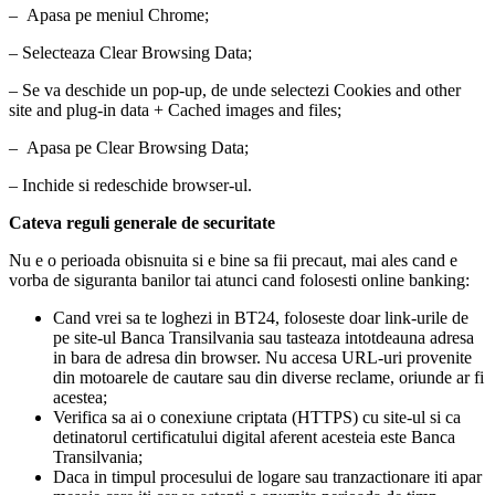
– Apasa pe meniul Chrome;
– Selecteaza Clear Browsing Data;
– Se va deschide un pop-up, de unde selectezi Cookies and other
site and plug-in data + Cached images and files;
– Apasa pe Clear Browsing Data;
– Inchide si redeschide browser-ul.
Cateva reguli generale de securitate
Nu e o perioada obisnuita si e bine sa fii precaut, mai ales cand e
vorba de siguranta banilor tai atunci cand folosesti online banking:
Cand vrei sa te loghezi in BT24, foloseste doar link-urile de
pe site-ul Banca Transilvania sau tasteaza intotdeauna adresa
in bara de adresa din browser. Nu accesa URL-uri provenite
din motoarele de cautare sau din diverse reclame, oriunde ar fi
acestea;
Verifica sa ai o conexiune criptata (HTTPS) cu site-ul si ca
detinatorul certificatului digital aferent acesteia este Banca
Transilvania;
Daca in timpul procesului de logare sau tranzactionare iti apar