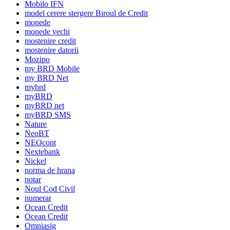
Mobilo IFN
model cerere stergere Biroul de Credit
monede
monede vechi
mostenire credit
mostenire datorii
Mozipo
my BRD Mobile
my BRD Net
mybrd
myBRD
myBRD net
myBRD SMS
Nature
NeoBT
NEOcont
Nextebank
Nickel
norma de hrana
notar
Noul Cod Civil
numerar
Ocean Credit
Ocean Credit
Omniasig