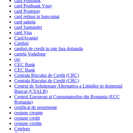
card Postbank
card Postbank Vpay
card Postepay
card retinut in bancomat
card salariu
card Santander
card Visa
CardAvantaj
Carduri
carduri de credit in rate fara dobanda
cartela Vodafone
cec
CEC Bank
CEC Bank
Centrala Riscului de Credit (CRC)
Centrala Riscului de Credit (CRC)
Centrul de Solutionare Alternativa a Litigiilor in domeniul
Bancar (CSALB)
Centrul European al Consumatorilor din Romania (ECC
Romania)
certificat de proprietate
cesiune creante
cesiune credit
cesiune credite
Cetelem