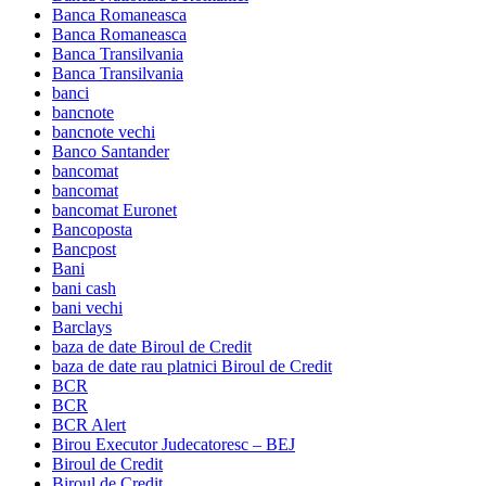
Banca Romaneasca
Banca Romaneasca
Banca Transilvania
Banca Transilvania
banci
bancnote
bancnote vechi
Banco Santander
bancomat
bancomat
bancomat Euronet
Bancoposta
Bancpost
Bani
bani cash
bani vechi
Barclays
baza de date Biroul de Credit
baza de date rau platnici Biroul de Credit
BCR
BCR
BCR Alert
Birou Executor Judecatoresc – BEJ
Biroul de Credit
Biroul de Credit