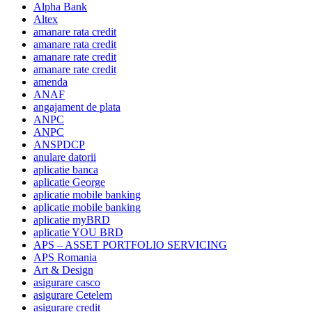
Alpha Bank
Altex
amanare rata credit
amanare rata credit
amanare rate credit
amanare rate credit
amenda
ANAF
angajament de plata
ANPC
ANPC
ANSPDCP
anulare datorii
aplicatie banca
aplicatie George
aplicatie mobile banking
aplicatie mobile banking
aplicatie myBRD
aplicatie YOU BRD
APS – ASSET PORTFOLIO SERVICING
APS Romania
Art & Design
asigurare casco
asigurare Cetelem
asigurare credit