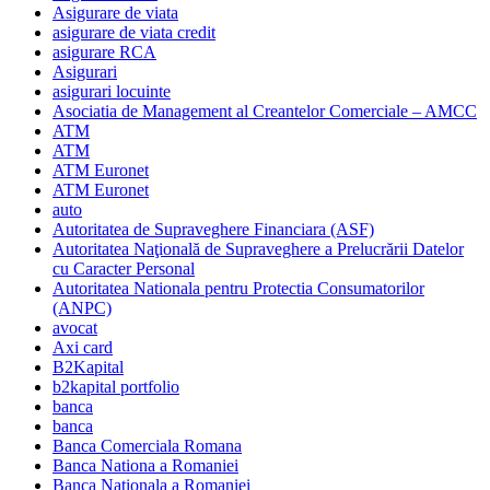
Asigurare de viata
asigurare de viata credit
asigurare RCA
Asigurari
asigurari locuinte
Asociatia de Management al Creantelor Comerciale – AMCC
ATM
ATM
ATM Euronet
ATM Euronet
auto
Autoritatea de Supraveghere Financiara (ASF)
Autoritatea Naţională de Supraveghere a Prelucrării Datelor
cu Caracter Personal
Autoritatea Nationala pentru Protectia Consumatorilor
(ANPC)
avocat
Axi card
B2Kapital
b2kapital portfolio
banca
banca
Banca Comerciala Romana
Banca Nationa a Romaniei
Banca Nationala a Romaniei