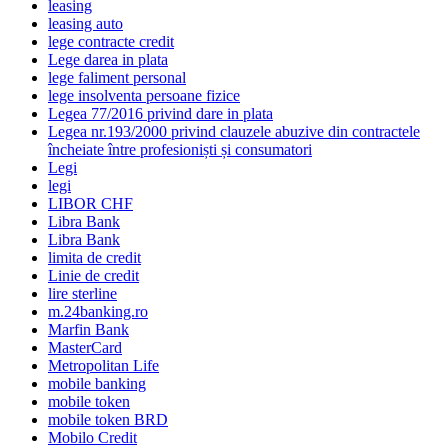
leasing
leasing auto
lege contracte credit
Lege darea in plata
lege faliment personal
lege insolventa persoane fizice
Legea 77/2016 privind dare in plata
Legea nr.193/2000 privind clauzele abuzive din contractele
încheiate între profesioniști și consumatori
Legi
legi
LIBOR CHF
Libra Bank
Libra Bank
limita de credit
Linie de credit
lire sterline
m.24banking.ro
Marfin Bank
MasterCard
Metropolitan Life
mobile banking
mobile token
mobile token BRD
Mobilo Credit