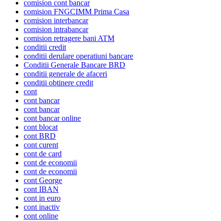
comision cont bancar
comision FNGCIMM Prima Casa
comision interbancar
comision intrabancar
comision retragere bani ATM
conditii credit
conditii derulare operatiuni bancare
Conditii Generale Bancare BRD
conditii generale de afaceri
conditii obtinere credit
cont
cont bancar
cont bancar
cont bancar online
cont blocat
cont BRD
cont curent
cont de card
cont de economii
cont de economii
cont George
cont IBAN
cont in euro
cont inactiv
cont online