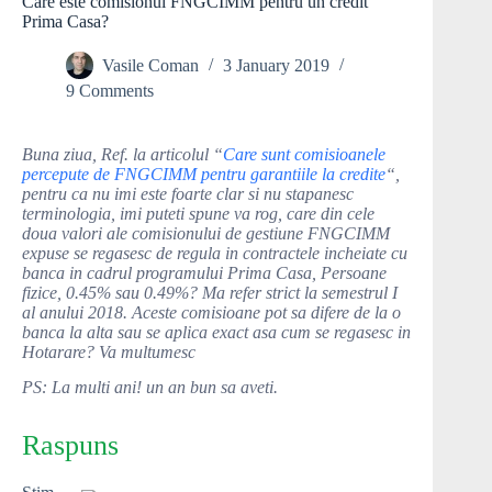
Care este comisionul FNGCIMM pentru un credit
Prima Casa?
Vasile Coman
3 January 2019
9 Comments
Buna ziua, Ref. la articolul “
Care sunt comisioanele
percepute de FNGCIMM pentru garantiile la credite
“,
pentru ca nu imi este foarte clar si nu stapanesc
terminologia, imi puteti spune va rog, care din cele
doua valori ale comisionului de gestiune FNGCIMM
expuse se regasesc de regula in contractele incheiate cu
banca in cadrul programului Prima Casa, Persoane
fizice, 0.45% sau 0.49%? Ma refer strict la semestrul I
al anului 2018. Aceste comisioane pot sa difere de la o
banca la alta sau se aplica exact asa cum se regasesc in
Hotarare? Va multumesc
PS: La multi ani! un an bun sa aveti.
Raspuns