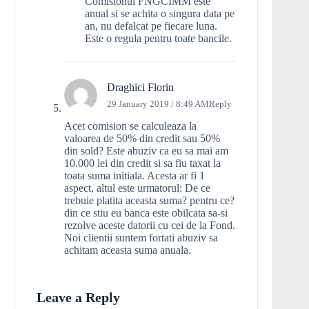
Comisionul FNGCIMM este
anual si se achita o singura data pe
an, nu defalcat pe fiecare luna.
Este o regula pentru toate bancile.
Draghici Florin
29 January 2019 / 8:49 AM
Reply
Acet comision se calculeaza la
valoarea de 50% din credit sau 50%
din sold? Este abuziv ca eu sa mai am
10.000 lei din credit si sa fiu taxat la
toata suma initiala. Acesta ar fi 1
aspect, altul este urmatorul: De ce
trebuie platita aceasta suma? pentru ce?
din ce stiu eu banca este obilcata sa-si
rezolve aceste datorii cu cei de la Fond.
Noi clientii suntem fortati abuziv sa
achitam aceasta suma anuala.
Leave a Reply