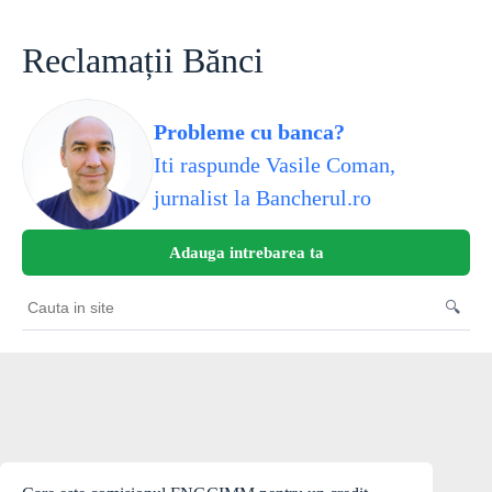
Skip
to
content
Reclamații Bănci
Probleme cu banca?
Iti raspunde Vasile Coman,
jurnalist la Bancherul.ro
Adauga intrebarea ta
🔍
Cauta
in
site