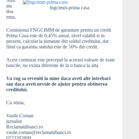
Stim
ata
fngcimm-prima casa
doa
mna,
Comisionul FNGCIMM de garantare pentru un credit
Prima Casa este de 0,45% anual, nivel valabil si in
prezent, calculat la jumatate din soldul creditului, dat
fiind ca garantia statului este de 50% din credit.
Acest comision este perceput la aceeasi valoare de toate
bancile, nu exista diferente de la o banca la alta.
Va rog sa reveniti la mine daca aveti alte intrebari
sau daca aveti nevoie de ajutor pentru obtinerea
creditului.
Cu stima,
Vasile Coman
jurnalist
Reclamatiibanci.ro
vasile.coman@reclamatiibanci.ro
0723292899