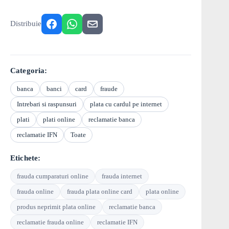
Distribuie
Categoria:
banca
banci
card
fraude
Intrebari si raspunsuri
plata cu cardul pe internet
plati
plati online
reclamatie banca
reclamatie IFN
Toate
Etichete:
frauda cumparaturi online
frauda internet
frauda online
frauda plata online card
plata online
produs neprimit plata online
reclamatie banca
reclamatie frauda online
reclamatie IFN