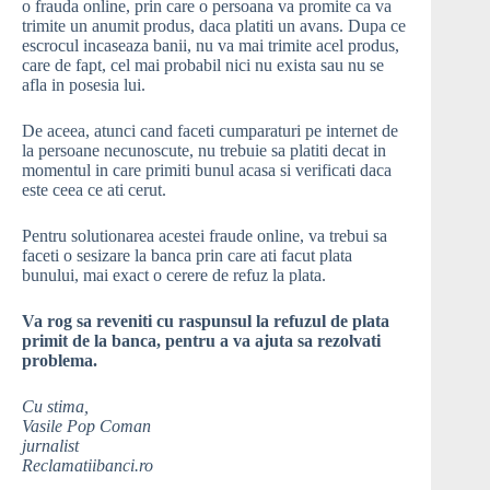
o frauda online, prin care o persoana va promite ca va
trimite un anumit produs, daca platiti un avans. Dupa ce
escrocul incaseaza banii, nu va mai trimite acel produs,
care de fapt, cel mai probabil nici nu exista sau nu se
afla in posesia lui.
De aceea, atunci cand faceti cumparaturi pe internet de
la persoane necunoscute, nu trebuie sa platiti decat in
momentul in care primiti bunul acasa si verificati daca
este ceea ce ati cerut.
Pentru solutionarea acestei fraude online, va trebui sa
faceti o sesizare la banca prin care ati facut plata
bunului, mai exact o cerere de refuz la plata.
Va rog sa reveniti cu raspunsul la refuzul de plata
primit de la banca, pentru a va ajuta sa rezolvati
problema.
Cu stima,
Vasile Pop Coman
jurnalist
Reclamatiibanci.ro