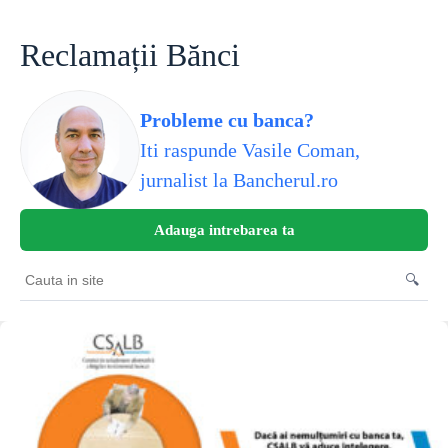
Skip
to
content
Reclamații Bănci
Probleme cu banca?
Iti raspunde Vasile Coman,
jurnalist la Bancherul.ro
Adauga intrebarea ta
🔍
Cauta
in
site