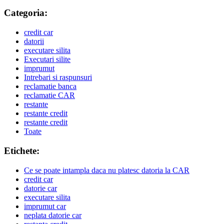
Categoria:
credit car
datorii
executare silita
Executari silite
imprumut
Intrebari si raspunsuri
reclamatie banca
reclamatie CAR
restante
restante credit
restante credit
Toate
Etichete:
Ce se poate intampla daca nu platesc datoria la CAR
credit car
datorie car
executare silita
imprumut car
neplata datorie car