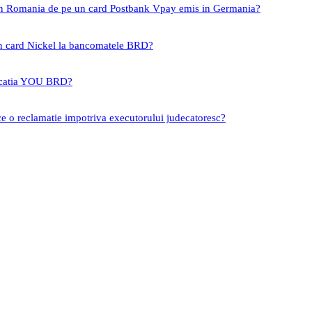
 in Romania de pe un card Postbank Vpay emis in Germania?
un card Nickel la bancomatele BRD?
icatia YOU BRD?
ce o reclamatie impotriva executorului judecatoresc?