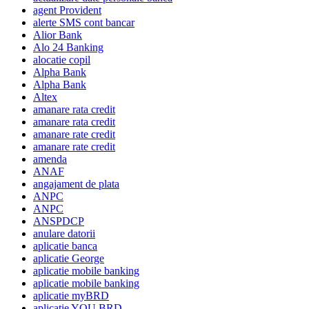
agent Provident
alerte SMS cont bancar
Alior Bank
Alo 24 Banking
alocatie copil
Alpha Bank
Alpha Bank
Altex
amanare rata credit
amanare rata credit
amanare rate credit
amanare rate credit
amenda
ANAF
angajament de plata
ANPC
ANPC
ANSPDCP
anulare datorii
aplicatie banca
aplicatie George
aplicatie mobile banking
aplicatie mobile banking
aplicatie myBRD
aplicatie YOU BRD