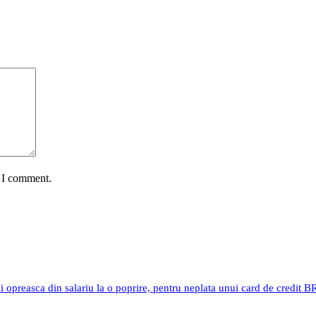
e I comment.
i opreasca din salariu la o poprire, pentru neplata unui card de credit 