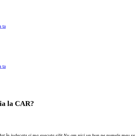
 ta
 ta
ria la CAR?
t în judecata și ma executa silit.Nu am nici un bun pe numele meu,se