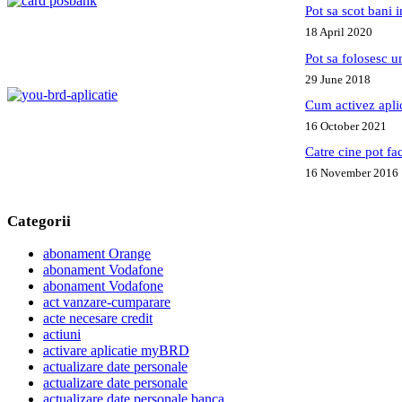
Pot sa scot bani
18 April 2020
Pot sa folosesc 
29 June 2018
Cum activez apl
16 October 2021
Catre cine pot fa
16 November 2016
Categorii
abonament Orange
abonament Vodafone
abonament Vodafone
act vanzare-cumparare
acte necesare credit
actiuni
activare aplicatie myBRD
actualizare date personale
actualizare date personale
actualizare date personale banca