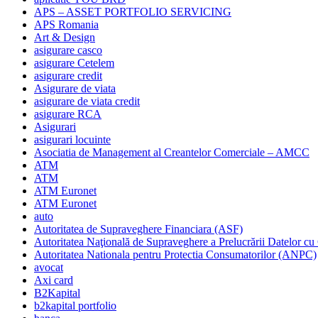
APS – ASSET PORTFOLIO SERVICING
APS Romania
Art & Design
asigurare casco
asigurare Cetelem
asigurare credit
Asigurare de viata
asigurare de viata credit
asigurare RCA
Asigurari
asigurari locuinte
Asociatia de Management al Creantelor Comerciale – AMCC
ATM
ATM
ATM Euronet
ATM Euronet
auto
Autoritatea de Supraveghere Financiara (ASF)
Autoritatea Naţională de Supraveghere a Prelucrării Datelor cu
Autoritatea Nationala pentru Protectia Consumatorilor (ANPC)
avocat
Axi card
B2Kapital
b2kapital portfolio