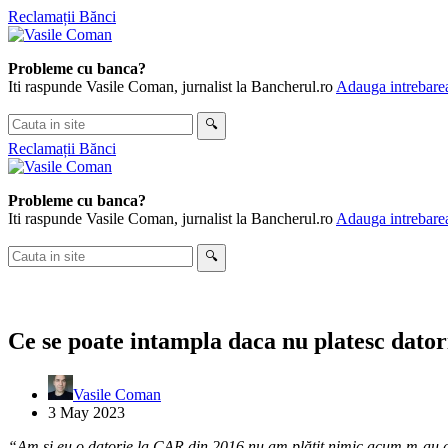
Skip
Reclamații Bănci
to
content
Probleme cu banca?
Iti raspunde Vasile Coman, jurnalist la Bancherul.ro
Adauga intrebarea
Cauta
🔍
in
Reclamații Bănci
site
Probleme cu banca?
Iti raspunde Vasile Coman, jurnalist la Bancherul.ro
Adauga intrebarea
Cauta
🔍
in
site
Ce se poate intampla daca nu platesc dato
Vasile Coman
3 May 2023
“Am și eu o datorie la CAR din 2016,nu am plătit nimic acum m-au da