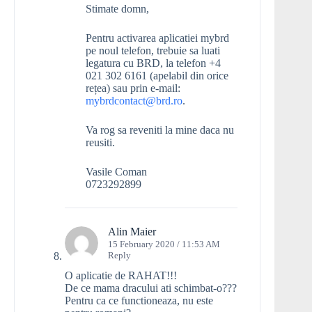
Stimate domn,
Pentru activarea aplicatiei mybrd
pe noul telefon, trebuie sa luati
legatura cu BRD, la telefon +4
021 302 6161 (apelabil din orice
rețea) sau prin e-mail:
mybrdcontact@brd.ro
.
Va rog sa reveniti la mine daca nu
reusiti.
Vasile Coman
0723292899
Alin Maier
15 February 2020 / 11:53 AM
Reply
O aplicatie de RAHAT!!!
De ce mama dracului ati schimbat-o???
Pentru ca ce functioneaza, nu este