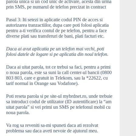
parola unica si un cod unic de activare, acesta din urma
prin SMS, pe numarul de telefon precizat in contract
Pasul 3: Iti setezi in aplicatie codul PIN de acces si
autorizarea tranzactiilor, dupa care poti folosi aplicatia
pentru a-ti verifica contul de pe telefon, pentru a face
diverse plati sau transferuri de bani, plati facturi etc.
Daca ai avut aplicatia pe un telefon mai vechi, poti
folosi datele de logare si pe aplicatia din noul telefon.
Daca ai uitat parola, tot ce trebui sa faci, pentru a primi
o noua parola, este sa suni la call center-ul bancii (0800
803 803, care e gratuit in Telekom, sau la *22622, cu
tarif normal in Orange sau Vodafone).
Poti reseta parola si pe site-ul mybrdnet.ro, unde trebuie
sa introduci codul de utilizator (ID autentificare) la “am
uitat parola” si vei primi un SMS pe telefonul mobil cu
noua parola.
Va rog sa reveniti sa-mi spuneti daca ati rezolvat
problema sau daca aveti nevoie de ajutorul meu.