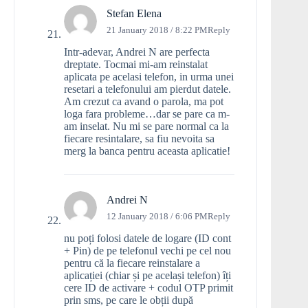
Stefan Elena
21 January 2018 / 8:22 PM
Reply
Intr-adevar, Andrei N are perfecta
dreptate. Tocmai mi-am reinstalat
aplicata pe acelasi telefon, in urma unei
resetari a telefonului am pierdut datele.
Am crezut ca avand o parola, ma pot
loga fara probleme…dar se pare ca m-
am inselat. Nu mi se pare normal ca la
fiecare resintalare, sa fiu nevoita sa
merg la banca pentru aceasta aplicatie!
Andrei N
12 January 2018 / 6:06 PM
Reply
nu poți folosi datele de logare (ID cont
+ Pin) de pe telefonul vechi pe cel nou
pentru că la fiecare reinstalare a
aplicației (chiar și pe același telefon) îți
cere ID de activare + codul OTP primit
prin sms, pe care le obții după