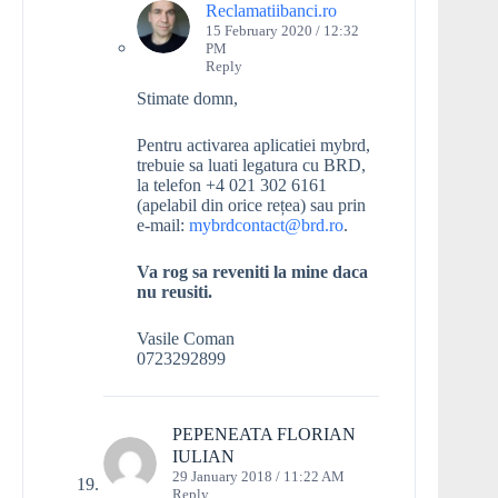
Reclamatiibanci.ro
15 February 2020 / 12:32
PM
Reply
Stimate domn,
Pentru activarea aplicatiei mybrd,
trebuie sa luati legatura cu BRD,
la telefon +4 021 302 6161
(apelabil din orice rețea) sau prin
e-mail:
mybrdcontact@brd.ro
.
Va rog sa reveniti la mine daca
nu reusiti.
Vasile Coman
0723292899
PEPENEATA FLORIAN
IULIAN
29 January 2018 / 11:22 AM
Reply