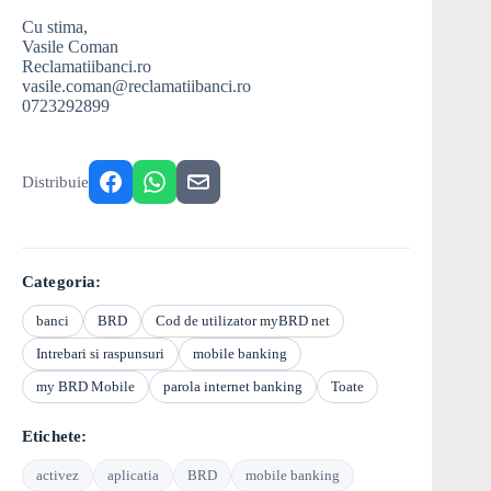
Cu stima,
Vasile Coman
Reclamatiibanci.ro
vasile.coman@reclamatiibanci.ro
0723292899
Distribuie
Categoria:
banci
BRD
Cod de utilizator myBRD net
Intrebari si raspunsuri
mobile banking
my BRD Mobile
parola internet banking
Toate
Etichete:
activez
aplicatia
BRD
mobile banking