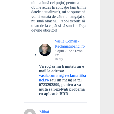
ultima lună cel puțin) pentru a
obține acces la aplicație (am trimis
datele actualizate), mi se spune că
voi fi sunată de către un angajat și
nu sună nimeni… Apoi trebuie să
o iau de la capăt și să sun iar. Deja
devine obositor!
Vasile Coman -
Reclamatiibanci.ro
4 April 2022 / 12:54
PM
Reply
Va rog sa-mi trimiteti un e-
mail la adresa:
vasile.coman@reclamatiiba
nci.ro
sau un mesaj la tel.
0723292899, pentru a va
ajuta sa rezolvati probema
cu aplicatia BRD.
Mihai