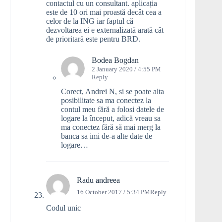
contactul cu un consultant. aplicația
este de 10 ori mai proastă decât cea a
celor de la ING iar faptul că
dezvoltarea ei e externalizată arată cât
de prioritară este pentru BRD.
Bodea Bogdan
2 January 2020 / 4:55 PM
Reply
Corect, Andrei N, si se poate alta
posibilitate sa ma conectez la
contul meu fără a folosi datele de
logare la început, adică vreau sa
ma conectez fără să mai merg la
banca sa imi de-a alte date de
logare…
Radu andreea
16 October 2017 / 5:34 PM
Reply
Codul unic