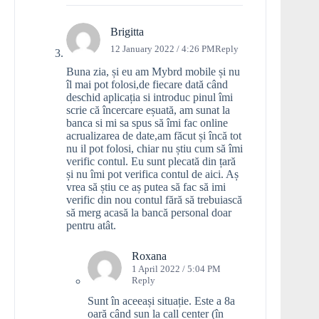
Brigitta
12 January 2022 / 4:26 PM
Reply
Buna zia, și eu am Mybrd mobile și nu
îl mai pot folosi,de fiecare dată când
deschid aplicația si introduc pinul îmi
scrie că încercare eșuată, am sunat la
banca si mi sa spus să îmi fac online
acrualizarea de date,am făcut și încă tot
nu il pot folosi, chiar nu știu cum să îmi
verific contul. Eu sunt plecată din țară
și nu îmi pot verifica contul de aici. Aș
vrea să știu ce aș putea să fac să imi
verific din nou contul fără să trebuiască
să merg acasă la bancă personal doar
pentru atât.
Roxana
1 April 2022 / 5:04 PM
Reply
Sunt în aceeași situație. Este a 8a
oară când sun la call center (în