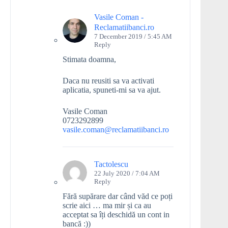
Vasile Coman -
Reclamatiibanci.ro
7 December 2019 / 5:45 AM
Reply
Stimata doamna,
Daca nu reusiti sa va activati
aplicatia, spuneti-mi sa va ajut.
Vasile Coman
0723292899
vasile.coman@reclamatiibanci.ro
Tactolescu
22 July 2020 / 7:04 AM
Reply
Fără supărare dar când văd ce poți
scrie aici … ma mir și ca au
acceptat sa îți deschidă un cont in
bancă :))