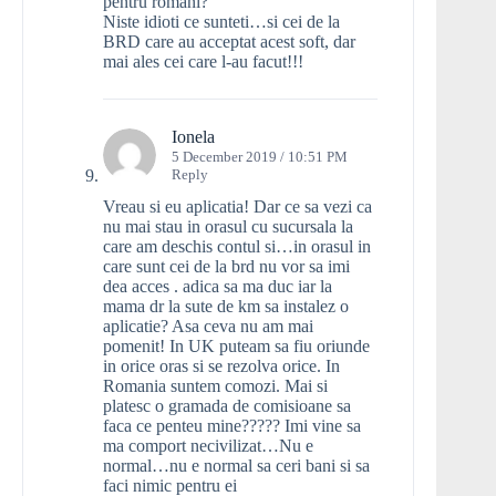
pentru romani?
Niste idioti ce sunteti…si cei de la
BRD care au acceptat acest soft, dar
mai ales cei care l-au facut!!!
Ionela
5 December 2019 / 10:51 PM
Reply
Vreau si eu aplicatia! Dar ce sa vezi ca
nu mai stau in orasul cu sucursala la
care am deschis contul si…in orasul in
care sunt cei de la brd nu vor sa imi
dea acces . adica sa ma duc iar la
mama dr la sute de km sa instalez o
aplicatie? Asa ceva nu am mai
pomenit! In UK puteam sa fiu oriunde
in orice oras si se rezolva orice. In
Romania suntem comozi. Mai si
platesc o gramada de comisioane sa
faca ce penteu mine????? Imi vine sa
ma comport necivilizat…Nu e
normal…nu e normal sa ceri bani si sa
faci nimic pentru ei