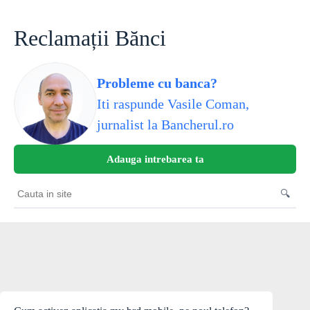
Skip
to
content
Reclamații Bănci
Probleme cu banca?
Iti raspunde Vasile Coman,
jurnalist la Bancherul.ro
Adauga intrebarea ta
🔍
Cauta
in
site