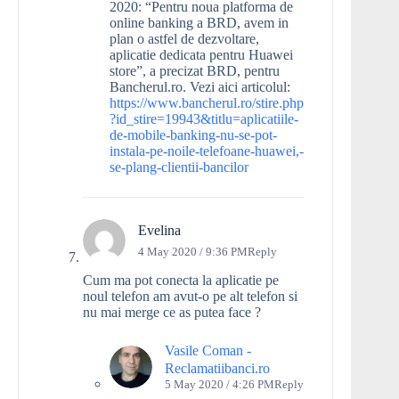
2020: “Pentru noua platforma de
online banking a BRD, avem in
plan o astfel de dezvoltare,
aplicatie dedicata pentru Huawei
store”, a precizat BRD, pentru
Bancherul.ro. Vezi aici articolul:
https://www.bancherul.ro/stire.php
?id_stire=19943&titlu=aplicatiile-
de-mobile-banking-nu-se-pot-
instala-pe-noile-telefoane-huawei,-
se-plang-clientii-bancilor
Evelina
4 May 2020 / 9:36 PM
Reply
Cum ma pot conecta la aplicatie pe
noul telefon am avut-o pe alt telefon si
nu mai merge ce as putea face ?
Vasile Coman -
Reclamatiibanci.ro
5 May 2020 / 4:26 PM
Reply