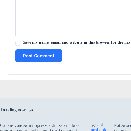
Save my name, email and website in this browser for the ne
Post Comment
Trending now
Cat are voie sa-mi opreasca din salariu la o
Pot sa s
poprire, pentru neplata unui card de credit
pe un ca