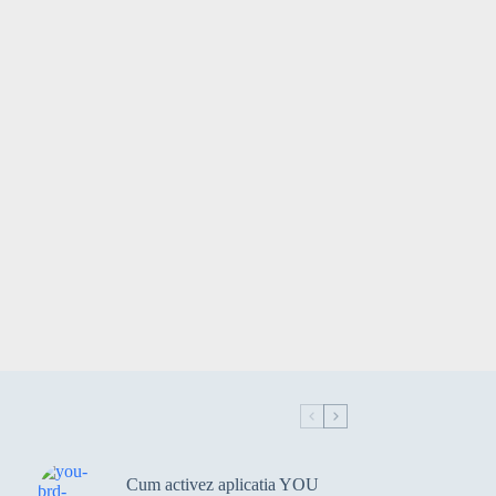
(ANPC)
avocat
Axi card
B2Kapital
b2kapital portfolio
banca
banca
Banca Comerciala Romana
Banca Nationa a Romaniei
Banca Nationala a Romaniei
Banca Romaneasca
Banca Romaneasca
Banca Transilvania
Banca Transilvania
banci
bancnote
bancnote vechi
Cum activez aplicatia YOU