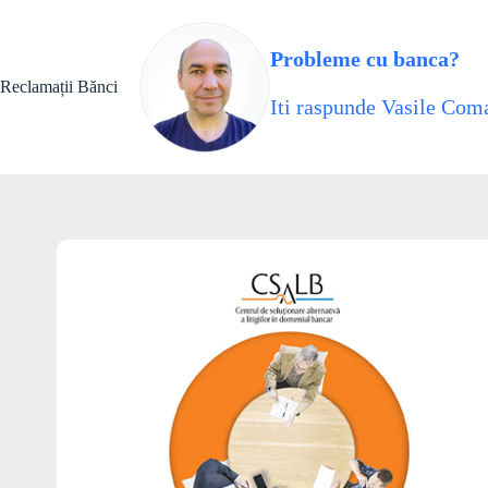
Skip
to
content
Probleme cu banca?
Reclamații Bănci
Iti raspunde Vasile Coma