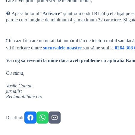
care îl vei primi prin SMS pe telefonul mobil;
❸ Apasă butonul “
Activare
” și introdu codul BT24 (cel afișat pe e
parole cu o lungime de minimum 4 și maximum 32 caractere. Și gata
❗ În cazul în care nu ne-ai dat numărul tău de telefon mobil sau dacă 
vii în oricare dintre
sucursalele noastre
sau să ne suni la
0264 308 
Va rog sa reveniti la mine daca aveti probleme cu aplicatia Banc
Cu stima,
Vasile Coman
jurnalist
Reclamatiibanci.ro
Distribuie