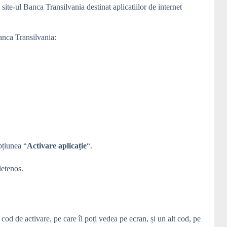
te-ul Banca Transilvania destinat aplicatiilor de internet
Banca Transilvania:
pțiunea “
A
ctivare aplicație
“.
ietenos.
od de activare, pe care îl poți vedea pe ecran, și un alt cod, pe