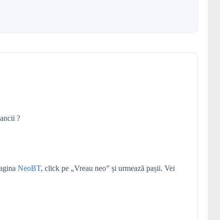
ancii ?
pagina
NeoBT
, click pe „Vreau neo” și urmează pașii. Vei