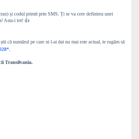
cran) și codul primit prin SMS. Ți se va cere definirea unei
! Asta-i tot! 👍
știi că numărul pe care ni l-ai dat nu mai este actual, te rugăm să
028
*
.
ii Transilvania.