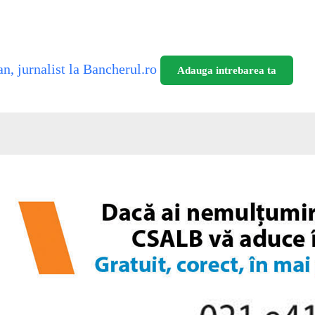
n, jurnalist la Bancherul.ro
Adauga intrebarea ta