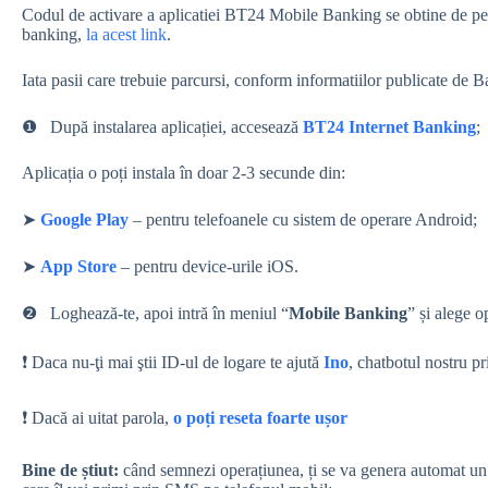
Codul de activare a aplicatiei BT24 Mobile Banking se obtine de pe si
banking,
la acest link
.
Iata pasii care trebuie parcursi, conform informatiilor publicate de 
❶⠀După instalarea aplicației, accesează
BT24 Internet Banking
;
Aplicația o poți instala în doar 2-3 secunde din:
➤
Google Play
– pentru telefoanele cu sistem de operare Android;
➤
App Store
– pentru device-urile iOS.
❷⠀Loghează-te, apoi intră în meniul “
Mobile Banking
” și alege o
❗ Daca nu-ţi mai ştii ID-ul de logare te ajută
Ino
, chatbotul nostru pr
❗ Dacă ai uitat parola,
o poți reseta foarte ușor
Bine de știut:
când semnezi operațiunea, ți se va genera automat un c