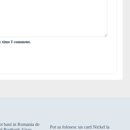
xt time I comment.
cot bani in Romania de
Pot sa folosesc un card Nickel la
rd Postbank Vpay