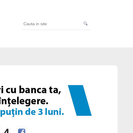
🔍
Cauta
in
site