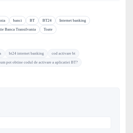
ania
banci
BT
BT24
Internet banking
tie Banca Transilvania
Toate
a
bt24 internet banking
cod activare bt
um pot obtine codul de activare a aplicatiei BT?