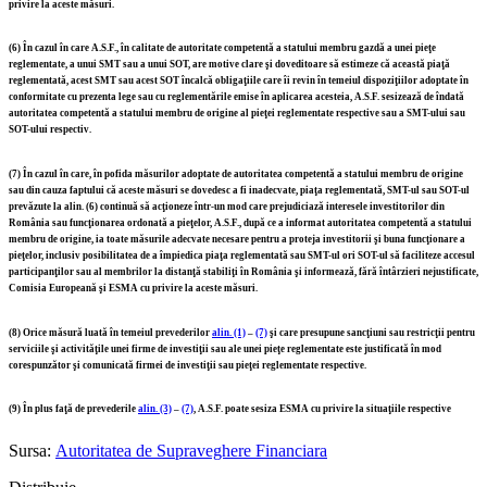
privire la aceste măsuri.
(6)
În cazul în care A.S.F., în calitate de autoritate competentă a statului membru gazdă a unei pieţe
reglementate, a unui SMT sau a unui SOT, are motive clare şi doveditoare să estimeze că această piaţă
reglementată, acest SMT sau acest SOT încalcă obligaţiile care îi revin în temeiul dispoziţiilor adoptate în
conformitate cu prezenta lege sau cu reglementările emise în aplicarea acesteia, A.S.F. sesizează de îndată
autoritatea competentă a statului membru de origine al pieţei reglementate respective sau a SMT-ului sau
SOT-ului respectiv.
(7)
În cazul în care, în pofida măsurilor adoptate de autoritatea competentă a statului membru de origine
sau din cauza faptului că aceste măsuri se dovedesc a fi inadecvate, piaţa reglementată, SMT-ul sau SOT-ul
prevăzute la alin. (6) continuă să acţioneze într-un mod care prejudiciază interesele investitorilor din
România sau funcţionarea ordonată a pieţelor, A.S.F., după ce a informat autoritatea competentă a statului
membru de origine, ia toate măsurile adecvate necesare pentru a proteja investitorii şi buna funcţionare a
pieţelor, inclusiv posibilitatea de a împiedica piaţa reglementată sau SMT-ul ori SOT-ul să faciliteze accesul
participanţilor sau al membrilor la distanţă stabiliţi în România şi informează, fără întârzieri nejustificate,
Comisia Europeană şi ESMA cu privire la aceste măsuri.
(8)
Orice măsură luată în temeiul prevederilor
alin. (1)
–
(7)
şi care presupune sancţiuni sau restricţii pentru
serviciile şi activităţile unei firme de investiţii sau ale unei pieţe reglementate este justificată în mod
corespunzător şi comunicată firmei de investiţii sau pieţei reglementate respective.
(9)
În plus faţă de prevederile
alin. (3)
–
(7)
, A.S.F. poate sesiza ESMA cu privire la situaţiile respective
Sursa:
Autoritatea de Supraveghere Financiara