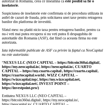
autorizat in Romania, ceea ce inseamna ca
este posibil sa fie o
inselatorie
.
Suspiciunea de inselatorie este confirmata si de procedura utilizata in
astfel de cazuri de frauda, prin solicitarea unei taxe pentru retragerea
banilor din platforma de investitii.
Sfatul meu: nu platiti nicio taxa pentru retragerea banilor, pentru ca
nu-i veti mai putea recupera si nu veti putea fi despagubita de
autoritatile din Romania (ASF), dat fiind ca aceasta firma nu este
autorizata.
Iata informatiile publicate de ASF cu privire la faptul ca NeoCapital
nu este autorizata:
“
NEXUS LLC (NEO CAPITAL – https://bitcoin360ai.digital/,
https://my.neocapital.io/, https://neocapital.io/, CUARTO
CAPITAL – https://my.cuarto.capital/, https://cuarto.capital/,
https://cuartocapital.world/, WIZZ CAPITAL –
https://wizzcapital.top/, https://my.wizzcapital.net,
https://wizzcapital.net/, INVEST POINT –
https://investpoint.pro/)
Entitatea NEXUS LLC (NEO CAPITAL –
https://bitcoin360ai.digital/, https://my.neocapital.io/,
https://neocapital.io/, CUARTO CAPITAL –