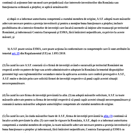
continuă să acţioneze într-un mod care prejudiciază clar interesele investitorilor din România sau
funcţionarea ordonată a pieţelor, se aplică următoarele:
a)
după ce a informat autoritatea competentă a statului membru de origine, A.S.F. adoptă toate măsurile
adecvate necesare pentru a proteja investitorii şi pentru a menţine buna funcţionare a pieţelor, inclusiv
posibilitatea de a interzice firmelor de investiţii care încalcă normele să iniţieze alte tranzacţii pe teritoriul
României, şi informează Comisia Europeană şi ESMA, fără întârzieri nejustificate, cu privire la aceste
măsuri; şi
b)
A.S.F. poate sesiza ESMA, care poate acţiona în conformitate cu competenţele care îi sunt atribuite în
temeiul
art. 19
din Regulamentul (UE) nr. 1.095/2010.
(3)
În cazul în care A.S.F. constată că o firmă de investiţii având o sucursală pe teritoriul României nu
respectă actele cu putere de lege sau actele administrative adoptate în România în temeiul dispoziţiilor
prezentei legi sau reglementărilor secundare emise în aplicarea acesteia care conferă prerogative A.S.F.,
A.S.F. emite o decizie prin care solicită firmei de investiţii respective să pună capăt acestei situaţii
necorespunzătoare.
(4)
În cazul în care firma de investiţii prevăzută la alin. (3) nu adoptă măsurile solicitate, A.S.F. ia toate
măsurile adecvate pentru ca firma de investiţii respectivă să pună capăt acestei situaţii necorespunzătoare şi
comunică natura măsurilor adoptate autorităţilor competente ale statului membru de origine.
(5)
În cazul în care, în ciuda măsurilor luate de A.S.F., firma de investiţii prevăzută la
alin. (3)
continuă să
încalce actele prevăzute la alin. (3) care sunt în vigoare în România, A.S.F., după ce a informat autoritatea
competentă a statului membru de origine, ia toate măsurile adecvate necesare pentru a proteja investitorii şi
buna funcţionare a pieţelor şi informează, fără întârzieri nejustificate, Comisia Europeană şi ESMA cu