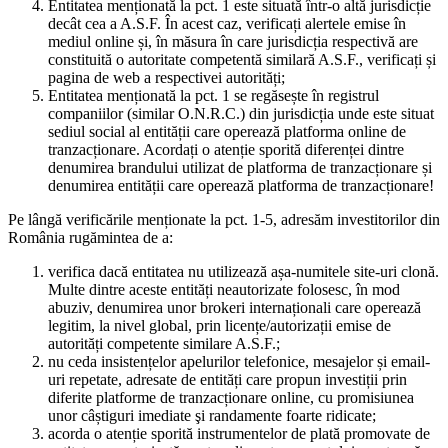
Entitatea menționată la pct. 1 este situată într-o altă jurisdicție
decât cea a A.S.F. În acest caz, verificați alertele emise în
mediul online și, în măsura în care jurisdicția respectivă are
constituită o autoritate competentă similară A.S.F., verificați și
pagina de web a respectivei autorități;
Entitatea menționată la pct. 1 se regăsește în registrul
companiilor (similar O.N.R.C.) din jurisdicția unde este situat
sediul social al entității care operează platforma online de
tranzacționare. Acordați o atenție sporită diferenței dintre
denumirea brandului utilizat de platforma de tranzacționare și
denumirea entității care operează platforma de tranzacționare!
Pe lângă verificările menționate la pct. 1-5, adresăm investitorilor din
România rugămintea de a:
verifica dacă entitatea nu utilizează așa-numitele site-uri clonă.
Multe dintre aceste entități neautorizate folosesc, în mod
abuziv, denumirea unor brokeri internaționali care operează
legitim, la nivel global, prin licențe/autorizații emise de
autorități competente similare A.S.F.;
nu ceda insistențelor apelurilor telefonice, mesajelor și email-
uri repetate, adresate de entități care propun investiții prin
diferite platforme de tranzacționare online, cu promisiunea
unor câștiguri imediate şi randamente foarte ridicate;
acorda o atenție sporită instrumentelor de plată promovate de