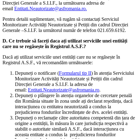
Direcției Generale a S.I.I.F., la următoarea adresa de
email
Entitati.Neautorizate@asfromania.ro.
Pentru detalii suplimentare, vă rugăm să contactați Serviciul
Monitorizare Activități Neautorizate și Petiții din cadrul Direcției
Generale –S.I.I.F. la următorul număr de telefon 021.659.6192.
D. Ce trebuie să faceți daca ați utilizat serviciile unei entități
care nu se regăsește în Registrul A.S.F.?
Dacă ați utilizat serviciile unei entități care nu se regăsește în
Registrul A.S.F., vă recomandăm următoarele:
Depuneți o notificare (
Formularul tip II
) în atenția Serviciului
Monitorizare Activități Neautorizate și Petiții din cadrul
Direcției Generale a S.I.I.F. la adresa de
email:
Entitati.Neautorizate@asfromania.ro
.
Depuneți o plângere în atenția organelor de cercetare penală
din România situate în zona unde ați declarat reședința, dacă
interacțiunea cu entitatea neautorizată a condus la
prejudicierea fondurilor încredințate de dvs. acelei entități.
Depuneți o reclamație către autoritatea competentă din țara de
origine a entității, în măsura în care jurisdicția respectivă a
stabilit o autoritate similară A.S.F., dacă interacțiunea cu
aceasta entitate a condus la prejudicierea fondurilor