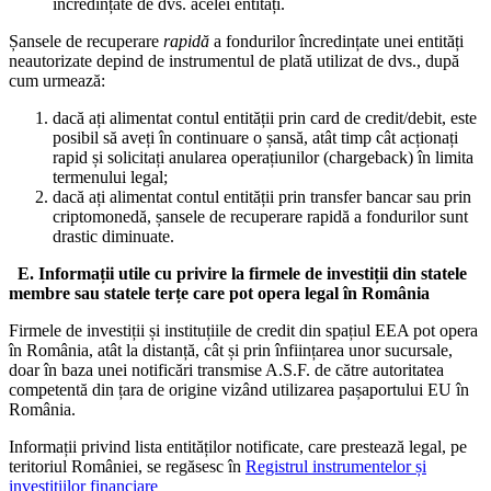
încredințate de dvs. acelei entități.
Șansele de recuperare
rapidă
a fondurilor încredințate unei entități
neautorizate depind de instrumentul de plată utilizat de dvs., după
cum urmează:
dacă ați alimentat contul entității prin card de credit/debit, este
posibil să aveți în continuare o șansă, atât timp cât acționați
rapid și solicitați anularea operațiunilor (chargeback) în limita
termenului legal;
dacă ați alimentat contul entității prin transfer bancar sau prin
criptomonedă, șansele de recuperare rapidă a fondurilor sunt
drastic diminuate.
E. Informații utile cu privire la firmele de investiții din statele
membre sau statele terțe care pot opera legal în România
Firmele de investiții și instituțiile de credit din spațiul EEA pot opera
în România, atât la distanță, cât și prin înființarea unor sucursale,
doar în baza unei notificări transmise A.S.F. de către autoritatea
competentă din țara de origine vizând utilizarea pașaportului EU în
România.
Informații privind lista entităților notificate, care prestează legal, pe
teritoriul României, se regăsesc în
Registrul instrumentelor și
investițiilor financiare