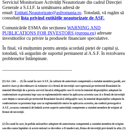
Serviciul Monitorizare Activități Neautorizate din cadrul Direcției
Generale a S.I.I.F. la următoarea adresă de
email:
Entitati.Neautorizate@asfromania.ro
. Totodată, vă rugăm să
consultați
li
sta privind entitățile neautorizate de ASF.
Comunicările ESMA din secțiunea
WARNING AND
PUBLICATIONS FOR INVESTORS (europa.eu)
adresate
investitorilor cu privire la produsele financiare speculative.
În final, vă mulțumim pentru atenția acordată pieței de capital și,
totodată, vă asigurăm de suportul permanent al A.S.F. în rezolvarea
problemelor întâmpinate.
______________________________
[1]
Art. 244. –
(1)
În cazul în care A.S.F., în calitate de autoritate competentă a statului membru gazdă, are
motive clare şi doveditoare să estimeze că o firmă de investiţii care operează pe teritoriul României în
temeiul libertăţii de a presta servicii încalcă obligaţiile care îi revin în temeiul dispoziţiilor adoptate în
conformitate cu prezenta lege sau cu reglementările emise în aplicarea acesteia sau că o firmă de investiţii
care deţine o sucursală pe teritoriul României încalcă obligaţiile care, în temeiul dispoziţiilor adoptate în
conformitate cu prezenta lege sau cu reglementările emise în aplicarea acesteia, nu conferă prerogative
A.S.F., aceasta comunică de îndată aceste aspecte autorităţii competente a statului membru de origine al
firmei de investiţii.
(2)
În cazul în care, în pofida măsurilor adoptate de autoritatea competentă a statului membru de origine
sau din cauza faptului că aceste măsuri se dovedesc a fi inadecvate, firma de investiţii prevăzută la alin. (1)