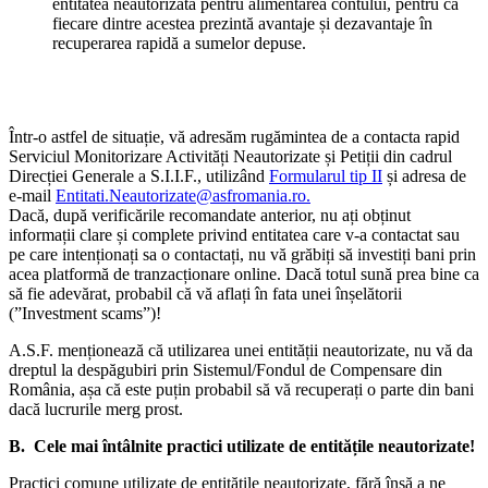
entitatea neautorizată pentru alimentarea contului, pentru că
fiecare dintre acestea prezintă avantaje și dezavantaje în
recuperarea rapidă a sumelor depuse.
Într-o astfel de situație, vă adresăm rugămintea de a contacta rapid
Serviciul Monitorizare Activități Neautorizate și Petiții din cadrul
Direcției Generale a S.I.I.F., utilizând
Formularul tip II
și adresa de
e-mail
Entitati.Neautorizate@asfromania.ro.
Dacă, după verificările recomandate anterior, nu ați obținut
informații clare și complete privind entitatea care v-a contactat sau
pe care intenționați sa o contactați, nu vă grăbiți să investiți bani prin
acea platformă de tranzacționare online. Dacă totul sună prea bine ca
să fie adevărat, probabil că vă aflați în fata unei înșelătorii
(”Investment scams”)!
A.S.F. menționează că utilizarea unei entității neautorizate, nu vă da
dreptul la despăgubiri prin Sistemul/Fondul de Compensare din
România, așa că este puțin probabil să vă recuperați o parte din bani
dacă lucrurile merg prost.
B. Cele mai întâlnite practici utilizate de entitățile neautorizate!
Practici comune utilizate de entitățile neautorizate, fără însă a ne