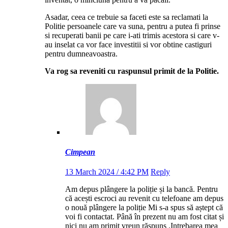
Asadar, ceea ce trebuie sa faceti este sa reclamati la
Politie persoanele care va suna, pentru a putea fi prinse
si recuperati banii pe care i-ati trimis acestora si care v-
au inselat ca vor face investitii si vor obtine castiguri
pentru dumneavoastra.
Va rog sa reveniti cu raspunsul primit de la Politie.
Cimpean
13 March 2024 / 4:42 PM
Reply
Am depus plângere la poliție și la bancă. Pentru
că acești escroci au revenit cu telefoane am depus
o nouă plângere la poliție Mi s-a spus să aștept că
voi fi contactat. Până în prezent nu am fost citat și
nici nu am primit vreun răspuns .Intrebarea mea