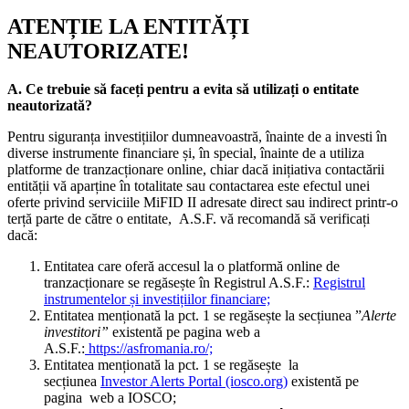
ATENȚIE LA ENTITĂȚI
NEAUTORIZATE!
A. Ce trebuie să faceți pentru a evita să utilizați o entitate
neautorizată?
Pentru siguranța investițiilor dumneavoastră, înainte de a investi în
diverse instrumente financiare și, în special, înainte de a utiliza
platforme de tranzacționare online, chiar dacă inițiativa contactării
entității vă aparține în totalitate sau contactarea este efectul unei
oferte privind serviciile MiFID II adresate direct sau indirect printr-o
terță parte de către o entitate, A.S.F. vă recomandă să verificați
dacă:
Entitatea care oferă accesul la o platformă online de
tranzacționare se regăsește în Registrul A.S.F.:
Registrul
instrumentelor și investițiilor financiare;
Entitatea menționată la pct. 1 se regăsește la secțiunea ”
Alerte
investitori”
existentă pe pagina web a
A.S.F.:
https://asfromania.ro/;
Entitatea menționată la pct. 1 se regăsește la
secțiunea
Investor Alerts Portal (iosco.org)
existentă pe
pagina web a IOSCO;