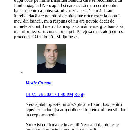
după voce pe nume Emanuel Stanciu care se recomandă ca
fiind angajat al Neocapital și care astăzi mi a cerut contul
bancar pentru a putea să-mi vireze această sumă .L-am
întrebat dacă are nevoie și de alte date referitoare la contul
meu din bancă , mi a răspuns că nu are nevoie decât de
numele si contul meu ! I-am spus că mâine merg la bancă să
mă informez să revină cu un apel .Puteți să mă sfătuți cum să
procedez ? O zi bună . Mulțumesc .
Vasile Coman
13 March 2024 / 1:40 PM
Reply
Neocapital.top este un site/aplicatie fraudulos, pentru
tepe/inselaciuni (scam) online sub pretextul investitiilor
in cryptomonede.
Nu exista o firma de investitii Neocapital, totul este
inventat, o minciuna pentru a va pacali.