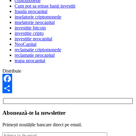
criptomonede
Cum pot sa retrag banii investiti
frauda neocapital
inselatorie criptomonede
inselatorie neocapital
investitie bitcoin
investitie cripto
investitie neocapital
NeoCapital
reclamatie criptomonede
reclamatie neocapital
teapa neocapital
Distribuie
Facebook
Share
Abonează-te la newsletter
Primești noutățile bancare direct pe email.