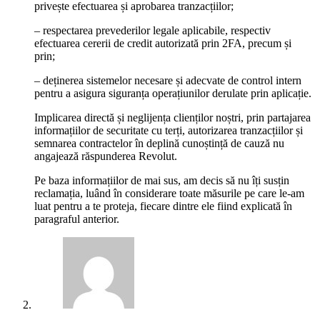
privește efectuarea și aprobarea tranzacțiilor;
– respectarea prevederilor legale aplicabile, respectiv
efectuarea cererii de credit autorizată prin 2FA, precum și
prin;
– deținerea sistemelor necesare și adecvate de control intern
pentru a asigura siguranța operațiunilor derulate prin aplicație.
Implicarea directă și neglijența clienților noștri, prin partajarea
informațiilor de securitate cu terți, autorizarea tranzacțiilor și
semnarea contractelor în deplină cunoștință de cauză nu
angajează răspunderea Revolut.
Pe baza informațiilor de mai sus, am decis să nu îți susțin
reclamația, luând în considerare toate măsurile pe care le-am
luat pentru a te proteja, fiecare dintre ele fiind explicată în
paragraful anterior.