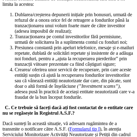
limita la acestea:
Dublarea/creșterea depunerii inițiale prin bonusuri, urmată de
refuzul de a onora orice fel de retragere a fondurilor până la
tranzacționarea unui volum foarte mare de către investitor
(adesea imposibil de realizat);
Tranzacționarea pe contul investitorilor fără permisiune,
urmată de solicitarea în a suplimenta contul cu fonduri noi;
Presiunea constantă prin apeluri telefonice, mesaje și e-mailuri
repetate, dublată de solicitări repetate și insistente de a adăuga
noi fonduri, pentru a „ajuta la recuperarea pierderilor” prin
tranzacții viitoare prezentate ca fiind câștiguri sigure;
Crearea/ oferirea unor servicii de recuperare, prin care aceste
entități susțin că ajută la recuperarea fondurilor investitorilor
sau că vânează entități neautorizate dar care, din păcate, sunt
doar o altă formă de înșelăciune
(”Investment scams”)
,
adesea pusă în practică de aceiași entitate neautorizată care v-a
fraudat de la bun început fondurile.
C. Ce trebuie să faceți dacă ați fost contactat de o entitate care
nu se regăsește în Registrul A.S.F.?
Dacă sunteți în această situație, vă adresam rugămintea de a
transmite o notificare către A.S.F. (
Formularul tip I
), în atenția
Serviciului Monitorizare Activități Neautorizate și Petiții din cadrul