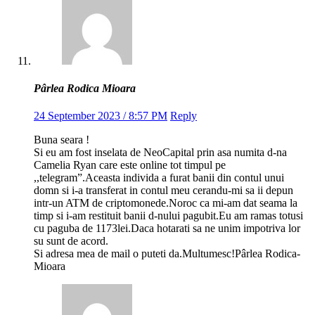
Pârlea Rodica Mioara
24 September 2023 / 8:57 PM
Reply
Buna seara !
Si eu am fost inselata de NeoCapital prin asa numita d-na
Camelia Ryan care este online tot timpul pe
,,telegram”.Aceasta individa a furat banii din contul unui
domn si i-a transferat in contul meu cerandu-mi sa ii depun
intr-un ATM de criptomonede.Noroc ca mi-am dat seama la
timp si i-am restituit banii d-nului pagubit.Eu am ramas totusi
cu paguba de 1173lei.Daca hotarati sa ne unim impotriva lor
su sunt de acord.
Si adresa mea de mail o puteti da.Multumesc!Pârlea Rodica-
Mioara