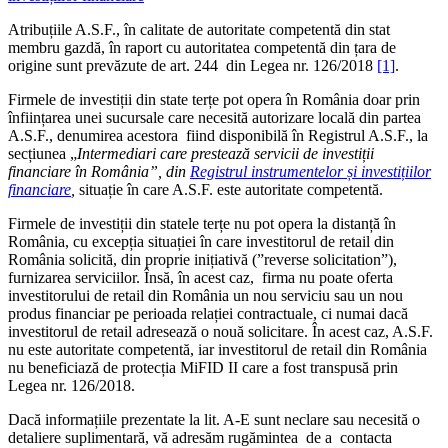
Atribuțiile A.S.F., în calitate de autoritate competentă din stat
membru gazdă, în raport cu autoritatea competentă din țara de
origine sunt prevăzute de art. 244 din Legea nr. 126/2018
[1]
.
Firmele de investiții din state terțe pot opera în România doar prin
înființarea unei sucursale care necesită autorizare locală din partea
A.S.F., denumirea acestora fiind disponibilă în Registrul A.S.F., la
secțiunea „
Intermediari care prestează servicii de investiții
financiare în România”, din
Registrul instrumentelor și investițiilor
financiare
,
situație în care A.S.F. este autoritate competentă.
Firmele de investiții din statele terțe nu pot opera la distanță în
România, cu excepția situației în care investitorul de retail din
România solicită, din proprie inițiativă (”reverse solicitation”),
furnizarea serviciilor. Însă, în acest caz, firma nu poate oferta
investitorului de retail din România un nou serviciu sau un nou
produs financiar pe perioada relației contractuale, ci numai dacă
investitorul de retail adresează o nouă solicitare. În acest caz, A.S.F.
nu este autoritate competentă, iar investitorul de retail din România
nu beneficiază de protecția MiFID II care a fost transpusă prin
Legea nr. 126/2018.
Dacă informațiile prezentate la lit. A-E sunt neclare sau necesită o
detaliere suplimentară, vă adresăm rugămintea de a contacta