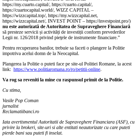
https://my.cuarto.capital/, https://cuarto.capital/,
https://cuartocapital.world/, WIZZ CAPITAL –
https://wizzcapital.top/, https://my.wizzcapital.net,
https://wizzcapital.net/, INVEST POINT – https://investpoint.pro/)
nu este autorizată de Autoritatea de Supraveghere Financiară
să presteze servicii și activități de investiții conform prevederilor
Legii nr. 126/2018 privind pieţele de instrumente financiare.”
Pentru recuperarea banilor, trebuie sa faceti o plangere la Politie
impotriva acelui domn de la Neocapital.
Plangerea la Politie o puteti face pe site-ul Politiei Romane, la acest
link:
https://www.politiaromana.ro/ro/petitii-online
.
Va rog sa reveniti la mine cu raspunsul primit de la Politie.
Cu stima,
Vasile Pop Coman
jurnalist
Reclamatiibanci.ro
Iata avertismentul Autoritatii de Supraveghere Financiara (ASF), cu
privire la brokeri, site-uri si alte entitati neautorizate cu care puteti
pierde bani sau puteti fi inselat.