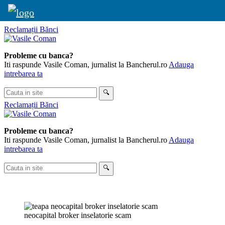
Skip
Reclamații Bănci
to
content
Probleme cu banca?
Iti raspunde Vasile Coman, jurnalist la Bancherul.ro
Adauga
intrebarea ta
Cauta
🔍
in
Reclamații Bănci
site
Probleme cu banca?
Iti raspunde Vasile Coman, jurnalist la Bancherul.ro
Adauga
intrebarea ta
Cauta
🔍
in
site
neocapital broker inselatorie scam