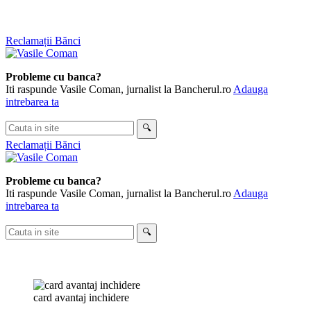
Skip
Reclamații Bănci
to
content
Probleme cu banca?
Iti raspunde Vasile Coman, jurnalist la Bancherul.ro
Adauga
intrebarea ta
Cauta
🔍
in
Reclamații Bănci
site
Probleme cu banca?
Iti raspunde Vasile Coman, jurnalist la Bancherul.ro
Adauga
intrebarea ta
Cauta
🔍
in
site
card avantaj inchidere