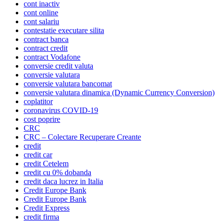
cont inactiv
cont online
cont salariu
contestatie executare silita
contract banca
contract credit
contract Vodafone
conversie credit valuta
conversie valutara
conversie valutara bancomat
conversie valutara dinamica (Dynamic Currency Conversion)
coplatitor
coronavirus COVID-19
cost poprire
CRC
CRC – Colectare Recuperare Creante
credit
credit car
credit Cetelem
credit cu 0% dobanda
credit daca lucrez in Italia
Credit Europe Bank
Credit Europe Bank
Credit Express
credit firma