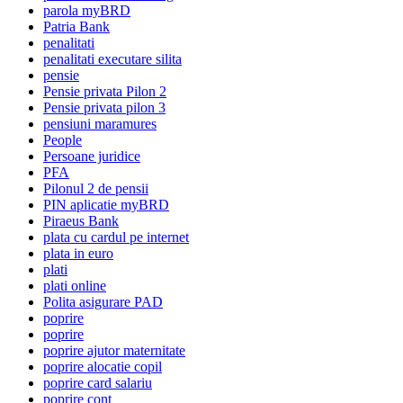
parola myBRD
Patria Bank
penalitati
penalitati executare silita
pensie
Pensie privata Pilon 2
Pensie privata pilon 3
pensiuni maramures
People
Persoane juridice
PFA
Pilonul 2 de pensii
PIN aplicatie myBRD
Piraeus Bank
plata cu cardul pe internet
plata in euro
plati
plati online
Polita asigurare PAD
poprire
poprire
poprire ajutor maternitate
poprire alocatie copil
poprire card salariu
poprire cont