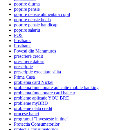
poprire diurna
poprire pensie
poprire pensie alimentara copil
poprire pensie boala
poprire pensie handicap
poprire salariu
POS
Postbank
Postbank
Povesti din Maramureș
prescriere credit
prescriere datorii
prescriptie
prescriptie executare silita
Prima Casa
problema card Nickel
problema functionare aplicatie mobile banking
problema functionare card bancar
probleme aplicatie YOU BRD
probleme myBRD
probleme plata credit
procese banci
programul "Investeste in tine"
Protectia Consumatorilor
protectia consumatorilor