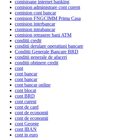
comisioane internet banking
comision administrare cont curent
comision cont bancar
comision FNGCIMM Prima Casa
comision interbancar
comision intrabancar
comision retragere bani ATM
conditii credit
conditii derulare operatiuni bancare
Conditii Generale Bancare BRD
conditii generale de afaceri
conditii obtinere credit
cont
cont bancar
cont bancar
cont bancar online
cont blocat
cont BRD
cont curent
cont de card
cont de economii
cont de economii
cont George
cont IBAN
cont in euro