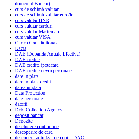
domeniul Bancar)
curs de schimb valutar
curs de schimb valutar euro/leu
curs valutar BNR
curs valutar carduri
curs valutar Mastercard
curs valutar VISA
Curtea Constitutionala
Dacia
DAE (Dobanda Anuala Efectiva)
DAE credite
DAE credite ipotecare
DAE credite nevoi personale
dare in plata
dare in plata credit
darea in plata
Data Protection
date personale
datorii
Debt Collection Agency
depozit bancar
Depozite
deschidere cont online
descoperire de card
descoperit autorizat de cont – DAC