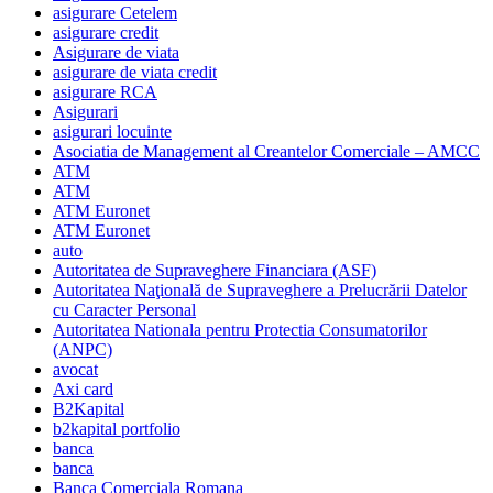
asigurare Cetelem
asigurare credit
Asigurare de viata
asigurare de viata credit
asigurare RCA
Asigurari
asigurari locuinte
Asociatia de Management al Creantelor Comerciale – AMCC
ATM
ATM
ATM Euronet
ATM Euronet
auto
Autoritatea de Supraveghere Financiara (ASF)
Autoritatea Naţională de Supraveghere a Prelucrării Datelor
cu Caracter Personal
Autoritatea Nationala pentru Protectia Consumatorilor
(ANPC)
avocat
Axi card
B2Kapital
b2kapital portfolio
banca
banca
Banca Comerciala Romana