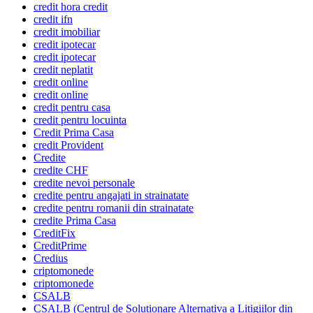
credit hora credit
credit ifn
credit imobiliar
credit ipotecar
credit ipotecar
credit neplatit
credit online
credit online
credit pentru casa
credit pentru locuinta
Credit Prima Casa
credit Provident
Credite
credite CHF
credite nevoi personale
credite pentru angajati in strainatate
credite pentru romanii din strainatate
credite Prima Casa
CreditFix
CreditPrime
Credius
criptomonede
criptomonede
CSALB
CSALB (Centrul de Solutionare Alternativa a Litigiilor din