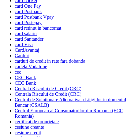
card Nickel
card One Pay
card Postbank
card Postbank Vpay
card Postepay
card retinut in bancomat
card salariu
card Santander
card Visa
CardAvantaj
Carduri
carduri de credit in rate fara dobanda
cartela Vodafone
cec
CEC Bank
CEC Bank
Centrala Riscului de Credit (CRC)
Centrala Riscului de Credit (CRC)
Centrul de Solutionare Alternativa a Litigiilor in domeniul
Bancar (CSALB)
Centrul European al Consumatorilor din Romania (ECC
Romania)
certificat de proprietate
cesiune creante
cesiune credit