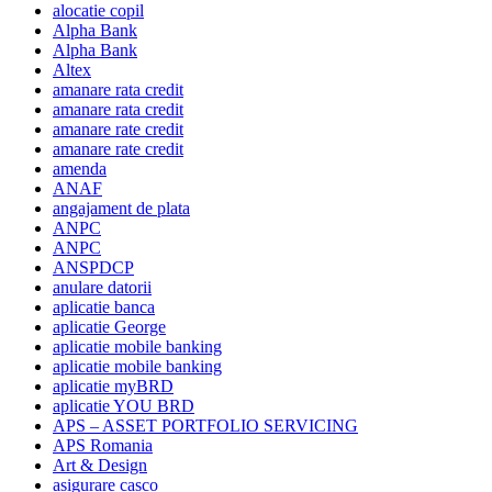
alocatie copil
Alpha Bank
Alpha Bank
Altex
amanare rata credit
amanare rata credit
amanare rate credit
amanare rate credit
amenda
ANAF
angajament de plata
ANPC
ANPC
ANSPDCP
anulare datorii
aplicatie banca
aplicatie George
aplicatie mobile banking
aplicatie mobile banking
aplicatie myBRD
aplicatie YOU BRD
APS – ASSET PORTFOLIO SERVICING
APS Romania
Art & Design
asigurare casco