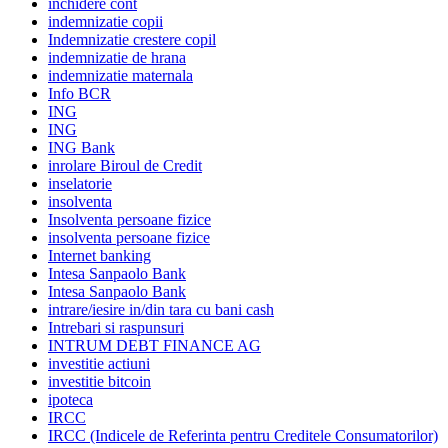
inchidere cont
indemnizatie copii
Indemnizatie crestere copil
indemnizatie de hrana
indemnizatie maternala
Info BCR
ING
ING
ING Bank
inrolare Biroul de Credit
inselatorie
insolventa
Insolventa persoane fizice
insolventa persoane fizice
Internet banking
Intesa Sanpaolo Bank
Intesa Sanpaolo Bank
intrare/iesire in/din tara cu bani cash
Intrebari si raspunsuri
INTRUM DEBT FINANCE AG
investitie actiuni
investitie bitcoin
ipoteca
IRCC
IRCC (Indicele de Referinta pentru Creditele Consumatorilor)