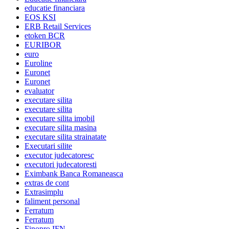
educatie financiara
EOS KSI
ERB Retail Services
etoken BCR
EURIBOR
euro
Euroline
Euronet
Euronet
evaluator
executare silita
executare silita
executare silita imobil
executare silita masina
executare silita strainatate
Executari silite
executor judecatoresc
executori judecatoresti
Eximbank Banca Romaneasca
extras de cont
Extrasimplu
faliment personal
Ferratum
Ferratum
Finopro IFN