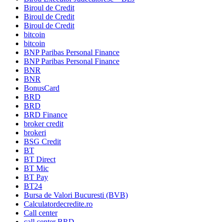
Biroul de Credit
Biroul de Credit
Biroul de Credit
bitcoin
bitcoin
BNP Paribas Personal Finance
BNP Paribas Personal Finance
BNR
BNR
BonusCard
BRD
BRD
BRD Finance
broker credit
brokeri
BSG Credit
BT
BT Direct
BT Mic
BT Pay
BT24
Bursa de Valori Bucuresti (BVB)
Calculatordecredite.ro
Call center
call center BRD