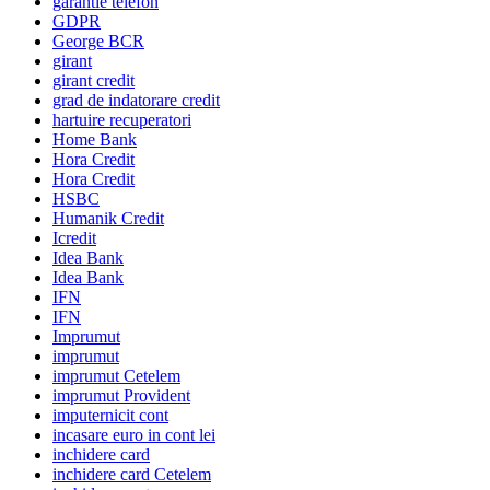
garantie telefon
GDPR
George BCR
girant
girant credit
grad de indatorare credit
hartuire recuperatori
Home Bank
Hora Credit
Hora Credit
HSBC
Humanik Credit
Icredit
Idea Bank
Idea Bank
IFN
IFN
Imprumut
imprumut
imprumut Cetelem
imprumut Provident
imputernicit cont
incasare euro in cont lei
inchidere card
inchidere card Cetelem