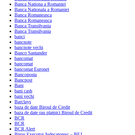
Banca Nationa a Romaniei
Banca Nationala a Romaniei
Banca Romaneasca
Banca Romaneasca
Banca Transilvania
Banca Transilvania
banci
bancnote
bancnote vechi
Banco Santander
bancomat
bancomat
bancomat Euronet
Bancoposta
Bancpost
Bani
bani cash
bani vechi
Barclays
baza de date Biroul de Credit
baza de date rau platnici Biroul de Credit
BCR
BCR
BCR Alert
Birou Executor Judecatoresc – BEJ