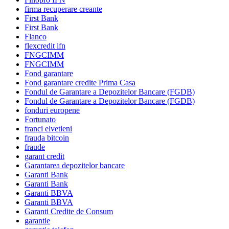
firma recuperare creante
First Bank
First Bank
Flanco
flexcredit ifn
FNGCIMM
FNGCIMM
Fond garantare
Fond garantare credite Prima Casa
Fondul de Garantare a Depozitelor Bancare (FGDB)
Fondul de Garantare a Depozitelor Bancare (FGDB)
fonduri europene
Fortunato
franci elvetieni
frauda bitcoin
fraude
garant credit
Garantarea depozitelor bancare
Garanti Bank
Garanti Bank
Garanti BBVA
Garanti BBVA
Garanti Credite de Consum
garantie