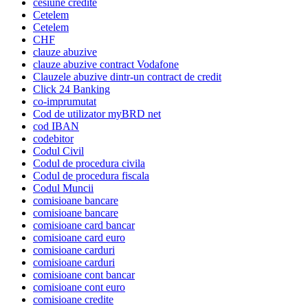
cesiune credite
Cetelem
Cetelem
CHF
clauze abuzive
clauze abuzive contract Vodafone
Clauzele abuzive dintr-un contract de credit
Click 24 Banking
co-imprumutat
Cod de utilizator myBRD net
cod IBAN
codebitor
Codul Civil
Codul de procedura civila
Codul de procedura fiscala
Codul Muncii
comisioane bancare
comisioane bancare
comisioane card bancar
comisioane card euro
comisioane carduri
comisioane carduri
comisioane cont bancar
comisioane cont euro
comisioane credite