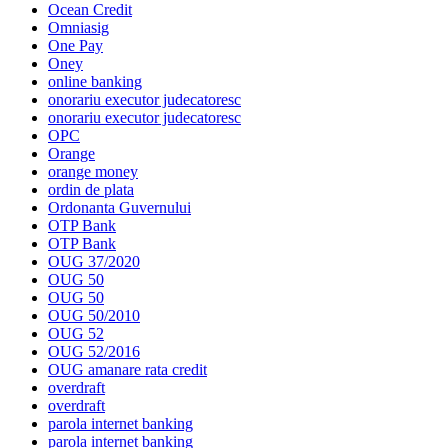
Ocean Credit
Omniasig
One Pay
Oney
online banking
onorariu executor judecatoresc
onorariu executor judecatoresc
OPC
Orange
orange money
ordin de plata
Ordonanta Guvernului
OTP Bank
OTP Bank
OUG 37/2020
OUG 50
OUG 50
OUG 50/2010
OUG 52
OUG 52/2016
OUG amanare rata credit
overdraft
overdraft
parola internet banking
parola internet banking