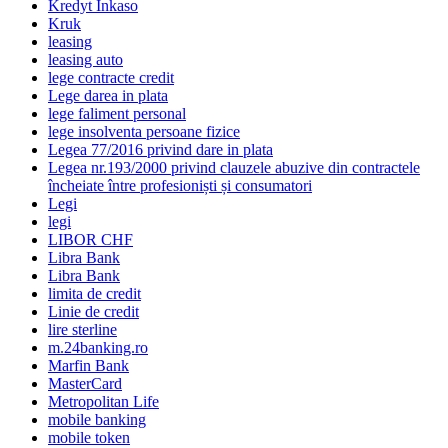
Kredyt Inkaso
Kruk
leasing
leasing auto
lege contracte credit
Lege darea in plata
lege faliment personal
lege insolventa persoane fizice
Legea 77/2016 privind dare in plata
Legea nr.193/2000 privind clauzele abuzive din contractele
încheiate între profesioniști și consumatori
Legi
legi
LIBOR CHF
Libra Bank
Libra Bank
limita de credit
Linie de credit
lire sterline
m.24banking.ro
Marfin Bank
MasterCard
Metropolitan Life
mobile banking
mobile token