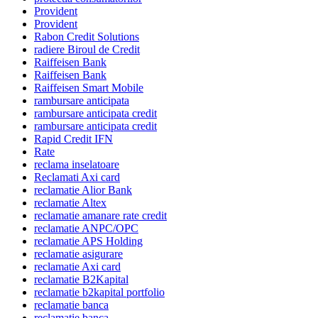
Provident
Provident
Rabon Credit Solutions
radiere Biroul de Credit
Raiffeisen Bank
Raiffeisen Bank
Raiffeisen Smart Mobile
rambursare anticipata
rambursare anticipata credit
rambursare anticipata credit
Rapid Credit IFN
Rate
reclama inselatoare
Reclamati Axi card
reclamatie Alior Bank
reclamatie Altex
reclamatie amanare rate credit
reclamatie ANPC/OPC
reclamatie APS Holding
reclamatie asigurare
reclamatie Axi card
reclamatie B2Kapital
reclamatie b2kapital portfolio
reclamatie banca
reclamatie banca