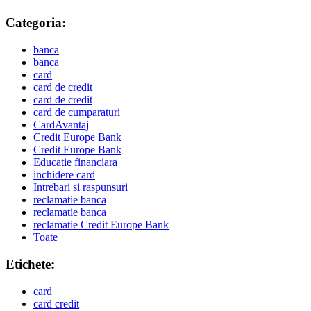
Categoria:
banca
banca
card
card de credit
card de credit
card de cumparaturi
CardAvantaj
Credit Europe Bank
Credit Europe Bank
Educatie financiara
inchidere card
Intrebari si raspunsuri
reclamatie banca
reclamatie banca
reclamatie Credit Europe Bank
Toate
Etichete:
card
card credit