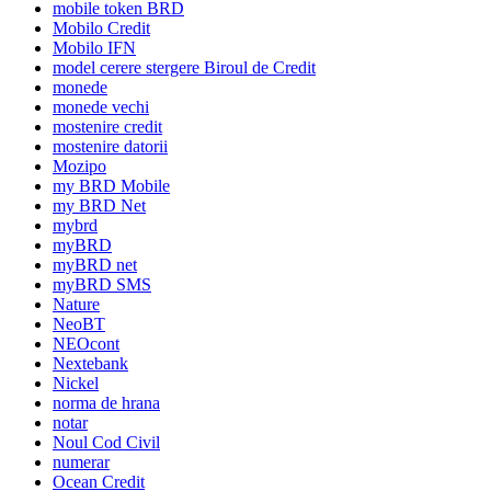
mobile token BRD
Mobilo Credit
Mobilo IFN
model cerere stergere Biroul de Credit
monede
monede vechi
mostenire credit
mostenire datorii
Mozipo
my BRD Mobile
my BRD Net
mybrd
myBRD
myBRD net
myBRD SMS
Nature
NeoBT
NEOcont
Nextebank
Nickel
norma de hrana
notar
Noul Cod Civil
numerar
Ocean Credit