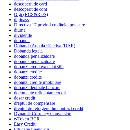
descoperit de card
descoperit de cont
Digi (RCS&RDS)
digipass
Directiva 17 privind creditele ipotecare
diurna
dividende
dobanda
Dobanda Anuala Efectiva (DAE)
Dobanda legala
dobanda penalizatoare
dobanda penalizatoare
dobanzi credit executat silit
dobanzi credite
dobanzi credite
dobanzi credite imobiliare
dobanzi depozite bancare
documente refinantare credit
dosar credit
dreptul de compensare
dreptul de retragere din contract credit
Dynamic Currency Conversion
e-Token BCR
Easy Credit
Educatie financiara