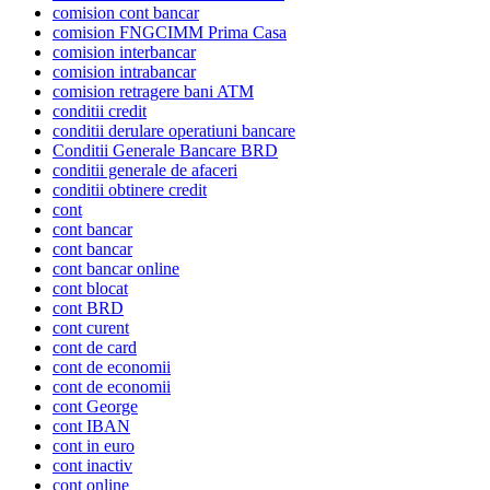
comision cont bancar
comision FNGCIMM Prima Casa
comision interbancar
comision intrabancar
comision retragere bani ATM
conditii credit
conditii derulare operatiuni bancare
Conditii Generale Bancare BRD
conditii generale de afaceri
conditii obtinere credit
cont
cont bancar
cont bancar
cont bancar online
cont blocat
cont BRD
cont curent
cont de card
cont de economii
cont de economii
cont George
cont IBAN
cont in euro
cont inactiv
cont online