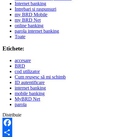
Internet banking
Intrebari si raspunsuri
my BRD Mobile
my BRD Net
online banking
parola internet banking
Toate
Etichete:
accesare
BRD
cod utilizator
Cum reușesc să mi schimb
ID autentificare
internet banking
mobile banking
MyBRD Net
parola
Distribuie
Facebook