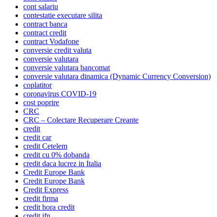
cont salariu
contestatie executare silita
contract banca
contract credit
contract Vodafone
conversie credit valuta
conversie valutara
conversie valutara bancomat
conversie valutara dinamica (Dynamic Currency Conversion)
coplatitor
coronavirus COVID-19
cost poprire
CRC
CRC – Colectare Recuperare Creante
credit
credit car
credit Cetelem
credit cu 0% dobanda
credit daca lucrez in Italia
Credit Europe Bank
Credit Europe Bank
Credit Express
credit firma
credit hora credit
credit ifn