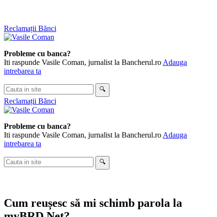
Skip
Reclamații Bănci
to
content
Probleme cu banca?
Iti raspunde Vasile Coman, jurnalist la Bancherul.ro
Adauga
intrebarea ta
Cauta
🔍
in
Reclamații Bănci
site
Probleme cu banca?
Iti raspunde Vasile Coman, jurnalist la Bancherul.ro
Adauga
intrebarea ta
Cauta
🔍
in
site
Cum reușesc să mi schimb parola la
myBRD Net?