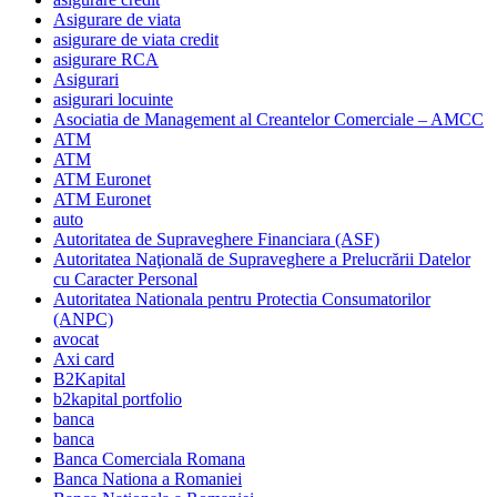
Asigurare de viata
asigurare de viata credit
asigurare RCA
Asigurari
asigurari locuinte
Asociatia de Management al Creantelor Comerciale – AMCC
ATM
ATM
ATM Euronet
ATM Euronet
auto
Autoritatea de Supraveghere Financiara (ASF)
Autoritatea Naţională de Supraveghere a Prelucrării Datelor
cu Caracter Personal
Autoritatea Nationala pentru Protectia Consumatorilor
(ANPC)
avocat
Axi card
B2Kapital
b2kapital portfolio
banca
banca
Banca Comerciala Romana
Banca Nationa a Romaniei