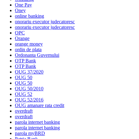
One Pay
Oney
online banking
onorariu executor judecatoresc
onorariu executor judecatoresc
OPC
Orange
orange money
ordin de plata
Ordonanta Guvernului
OTP Bank
OTP Bank
OUG 37/2020
OUG 50
OUG 50
OUG 50/2010
OUG 52
OUG 52/2016
OUG amanare rata credit
overdraft
overdraft
parola internet banking
parola internet banking
parola myBRD
Patria Bank