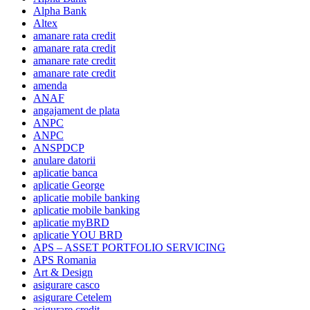
Alpha Bank
Altex
amanare rata credit
amanare rata credit
amanare rate credit
amanare rate credit
amenda
ANAF
angajament de plata
ANPC
ANPC
ANSPDCP
anulare datorii
aplicatie banca
aplicatie George
aplicatie mobile banking
aplicatie mobile banking
aplicatie myBRD
aplicatie YOU BRD
APS – ASSET PORTFOLIO SERVICING
APS Romania
Art & Design
asigurare casco
asigurare Cetelem
asigurare credit