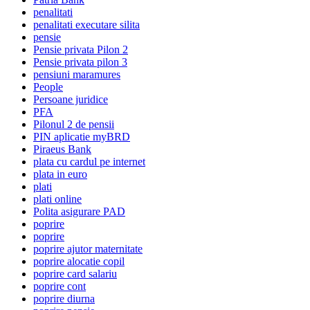
penalitati
penalitati executare silita
pensie
Pensie privata Pilon 2
Pensie privata pilon 3
pensiuni maramures
People
Persoane juridice
PFA
Pilonul 2 de pensii
PIN aplicatie myBRD
Piraeus Bank
plata cu cardul pe internet
plata in euro
plati
plati online
Polita asigurare PAD
poprire
poprire
poprire ajutor maternitate
poprire alocatie copil
poprire card salariu
poprire cont
poprire diurna