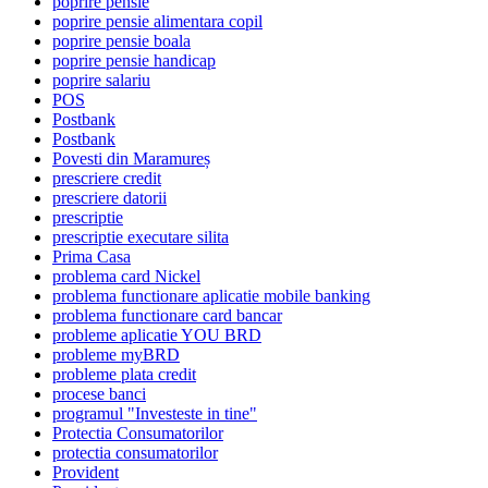
poprire pensie
poprire pensie alimentara copil
poprire pensie boala
poprire pensie handicap
poprire salariu
POS
Postbank
Postbank
Povesti din Maramureș
prescriere credit
prescriere datorii
prescriptie
prescriptie executare silita
Prima Casa
problema card Nickel
problema functionare aplicatie mobile banking
problema functionare card bancar
probleme aplicatie YOU BRD
probleme myBRD
probleme plata credit
procese banci
programul "Investeste in tine"
Protectia Consumatorilor
protectia consumatorilor
Provident