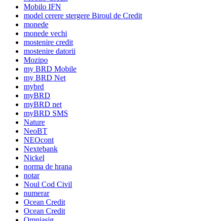
Mobilo IFN
model cerere stergere Biroul de Credit
monede
monede vechi
mostenire credit
mostenire datorii
Mozipo
my BRD Mobile
my BRD Net
mybrd
myBRD
myBRD net
myBRD SMS
Nature
NeoBT
NEOcont
Nextebank
Nickel
norma de hrana
notar
Noul Cod Civil
numerar
Ocean Credit
Ocean Credit
Omniasig