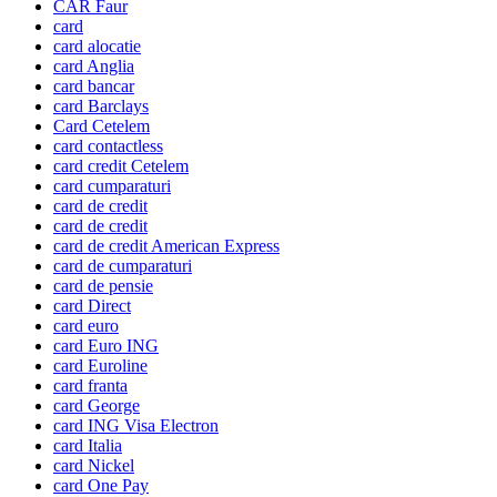
CAR Faur
card
card alocatie
card Anglia
card bancar
card Barclays
Card Cetelem
card contactless
card credit Cetelem
card cumparaturi
card de credit
card de credit
card de credit American Express
card de cumparaturi
card de pensie
card Direct
card euro
card Euro ING
card Euroline
card franta
card George
card ING Visa Electron
card Italia
card Nickel
card One Pay