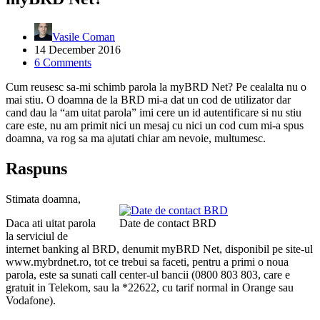
Vasile Coman
14 December 2016
6 Comments
Cum reusesc sa-mi schimb parola la myBRD Net? Pe cealalta nu o
mai stiu. O doamna de la BRD mi-a dat un cod de utilizator dar
cand dau la “am uitat parola” imi cere un id autentificare si nu stiu
care este, nu am primit nici un mesaj cu nici un cod cum mi-a spus
doamna, va rog sa ma ajutati chiar am nevoie, multumesc.
Raspuns
Stimata doamna,
Daca ati uitat parola
Date de contact BRD
la serviciul de
internet banking al BRD, denumit myBRD Net, disponibil pe site-ul
www.mybrdnet.ro, tot ce trebui sa faceti, pentru a primi o noua
parola, este sa sunati call center-ul bancii (0800 803 803, care e
gratuit in Telekom, sau la *22622, cu tarif normal in Orange sau
Vodafone).