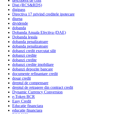
descoperit de cont
Digi (RCS&RDS)
digipass
Directiva 17 privind creditele ipotecare
diurna
dividende
dobanda
Dobanda Anuala Efectiva (DAE)
Dobanda legala
dobanda penalizatoare
dobanda penalizatoare
dobanzi credit executat silit
dobanzi credite
dobanzi credite
dobanzi credite imobiliare
dobanzi depozite bancare
documente refinantare credit
dosar credit
dreptul de compensare
dreptul de retragere din contract credit
Dynamic Currency Conversion
e-Token BCR
Easy Credit
Educatie financiara
educatie financiara