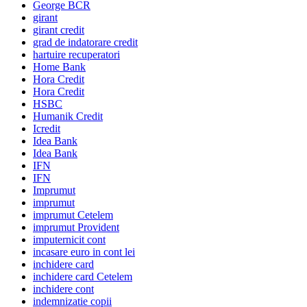
George BCR
girant
girant credit
grad de indatorare credit
hartuire recuperatori
Home Bank
Hora Credit
Hora Credit
HSBC
Humanik Credit
Icredit
Idea Bank
Idea Bank
IFN
IFN
Imprumut
imprumut
imprumut Cetelem
imprumut Provident
imputernicit cont
incasare euro in cont lei
inchidere card
inchidere card Cetelem
inchidere cont
indemnizatie copii