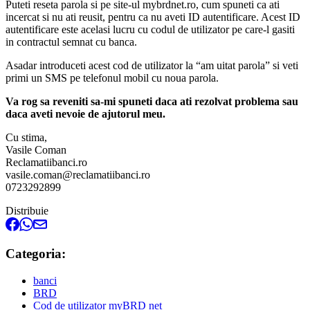
Puteti reseta parola si pe site-ul mybrdnet.ro, cum spuneti ca ati
incercat si nu ati reusit, pentru ca nu aveti ID autentificare. Acest ID
autentificare este acelasi lucru cu codul de utilizator pe care-l gasiti
in contractul semnat cu banca.
Asadar introduceti acest cod de utilizator la “am uitat parola” si veti
primi un SMS pe telefonul mobil cu noua parola.
Va rog sa reveniti sa-mi spuneti daca ati rezolvat problema sau
daca aveti nevoie de ajutorul meu.
Cu stima,
Vasile Coman
Reclamatiibanci.ro
vasile.coman@reclamatiibanci.ro
0723292899
Distribuie
Categoria:
banci
BRD
Cod de utilizator myBRD net