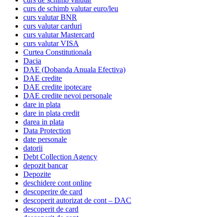
curs de schimb valutar euro/leu
curs valutar BNR
curs valutar carduri
curs valutar Mastercard
curs valutar VISA
Curtea Constitutionala
Dacia
DAE (Dobanda Anuala Efectiva)
DAE credite
DAE credite ipotecare
DAE credite nevoi personale
dare in plata
dare in plata credit
darea in plata
Data Protection
date personale
datorii
Debt Collection Agency
depozit bancar
Depozite
deschidere cont online
descoperire de card
descoperit autorizat de cont – DAC
descoperit de card