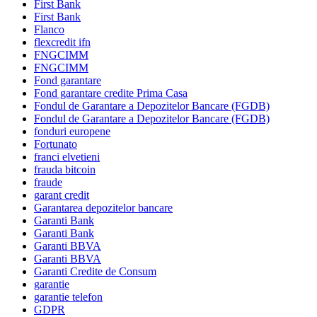
First Bank
First Bank
Flanco
flexcredit ifn
FNGCIMM
FNGCIMM
Fond garantare
Fond garantare credite Prima Casa
Fondul de Garantare a Depozitelor Bancare (FGDB)
Fondul de Garantare a Depozitelor Bancare (FGDB)
fonduri europene
Fortunato
franci elvetieni
frauda bitcoin
fraude
garant credit
Garantarea depozitelor bancare
Garanti Bank
Garanti Bank
Garanti BBVA
Garanti BBVA
Garanti Credite de Consum
garantie
garantie telefon
GDPR