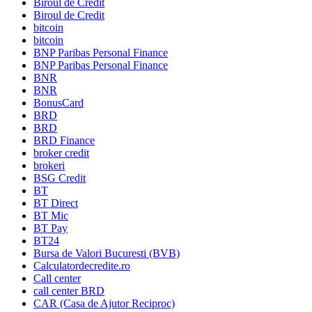
Biroul de Credit
Biroul de Credit
bitcoin
bitcoin
BNP Paribas Personal Finance
BNP Paribas Personal Finance
BNR
BNR
BonusCard
BRD
BRD
BRD Finance
broker credit
brokeri
BSG Credit
BT
BT Direct
BT Mic
BT Pay
BT24
Bursa de Valori Bucuresti (BVB)
Calculatordecredite.ro
Call center
call center BRD
CAR (Casa de Ajutor Reciproc)