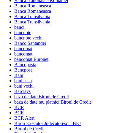
Banca Nationala a Romaniei
Banca Romaneasca
Banca Romaneasca
Banca Transilvania
Banca Transilvania
banci
bancnote
bancnote vechi
Banco Santander
bancomat
bancomat
bancomat Euronet
Bancoposta
Bancpost
Bani
bani cash
bani vechi
Barclays
baza de date Biroul de Credit
baza de date rau platnici Biroul de Credit
BCR
BCR
BCR Alert
Birou Executor Judecatoresc – BEJ
Biroul de Credit