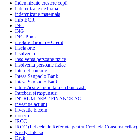
Indemnizatie crestere copil
indemnizatie de hrana
indemnizatie maternala
Info BCR
ING
ING
ING Bank
inrolare Biroul de Credit
inselatorie
insolventa
Insolventa persoane fizice
insolventa persoane fizice
Internet banking
Intesa Sanpaolo Bank
Intesa Sanpaolo Bank
intrare/iesire in/din tara cu bani cash
Intrebari si raspunsuri
INTRUM DEBT FINANCE AG
investitie actiuni
investitie bitcoin
ipoteca
IRCC
IRCC (Indicele de Referinta pentru Creditele Consumatorilor)
Kredyt Inkaso
Kruk