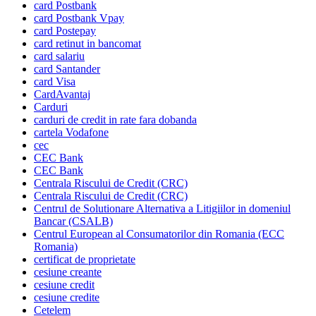
card Postbank
card Postbank Vpay
card Postepay
card retinut in bancomat
card salariu
card Santander
card Visa
CardAvantaj
Carduri
carduri de credit in rate fara dobanda
cartela Vodafone
cec
CEC Bank
CEC Bank
Centrala Riscului de Credit (CRC)
Centrala Riscului de Credit (CRC)
Centrul de Solutionare Alternativa a Litigiilor in domeniul
Bancar (CSALB)
Centrul European al Consumatorilor din Romania (ECC
Romania)
certificat de proprietate
cesiune creante
cesiune credit
cesiune credite
Cetelem