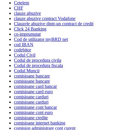
Cetelem
CHF
clauze abuzive
clauze abuzive contract Vodafone
Clauzele abuzive dintr-un contract de credit
Click 24 Banking
co-imprumutat
Cod de utilizator myBRD net
cod IBAN
codebitor
Codul Civil
Codul de procedura civila
Codul de procedura fiscala
Codul Muncii
comisioane bancare
comisioane bancare
comisioane card bancar
comisioane card euro
comisioane carduri
comisioane carduri
comisioane cont bancar
comisioane cont euro
comisioane credite
comisioane internet banking
comision administrare cont curent