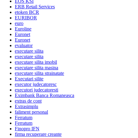
EOS KSI
ERB Retail Services
etoken BCR
EURIBOR
euro
Euroline
Euronet
Euronet
evaluator
executare silita
executare silita
executare silita imobil
executare silita masina
executare silita strainatate
Executari silite
executor judecatoresc
executori judecatoresti
Eximbank Banca Romaneasca
extras de cont
Extrasimplu
faliment personal
Ferratum
Ferratum
Finopro IFN
firma recuperare creante