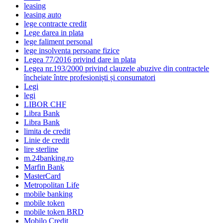
leasing
leasing auto
lege contracte credit
Lege darea in plata
lege faliment personal
lege insolventa persoane fizice
Legea 77/2016 privind dare in plata
Legea nr.193/2000 privind clauzele abuzive din contractele
încheiate între profesioniști și consumatori
Legi
legi
LIBOR CHF
Libra Bank
Libra Bank
limita de credit
Linie de credit
lire sterline
m.24banking.ro
Marfin Bank
MasterCard
Metropolitan Life
mobile banking
mobile token
mobile token BRD
Mobilo Credit