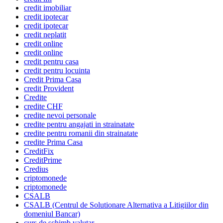
credit imobiliar
credit ipotecar
credit ipotecar
credit neplatit
credit online
credit online
credit pentru casa
credit pentru locuinta
Credit Prima Casa
credit Provident
Credite
credite CHF
credite nevoi personale
credite pentru angajati in strainatate
credite pentru romanii din strainatate
credite Prima Casa
CreditFix
CreditPrime
Credius
criptomonede
criptomonede
CSALB
CSALB (Centrul de Solutionare Alternativa a Litigiilor din
domeniul Bancar)
curs de schimb valutar