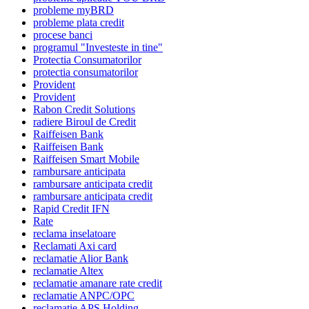
probleme myBRD
probleme plata credit
procese banci
programul "Investeste in tine"
Protectia Consumatorilor
protectia consumatorilor
Provident
Provident
Rabon Credit Solutions
radiere Biroul de Credit
Raiffeisen Bank
Raiffeisen Bank
Raiffeisen Smart Mobile
rambursare anticipata
rambursare anticipata credit
rambursare anticipata credit
Rapid Credit IFN
Rate
reclama inselatoare
Reclamati Axi card
reclamatie Alior Bank
reclamatie Altex
reclamatie amanare rate credit
reclamatie ANPC/OPC
reclamatie APS Holding