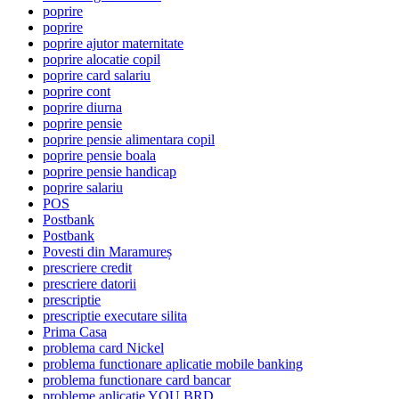
poprire
poprire
poprire ajutor maternitate
poprire alocatie copil
poprire card salariu
poprire cont
poprire diurna
poprire pensie
poprire pensie alimentara copil
poprire pensie boala
poprire pensie handicap
poprire salariu
POS
Postbank
Postbank
Povesti din Maramureș
prescriere credit
prescriere datorii
prescriptie
prescriptie executare silita
Prima Casa
problema card Nickel
problema functionare aplicatie mobile banking
problema functionare card bancar
probleme aplicatie YOU BRD