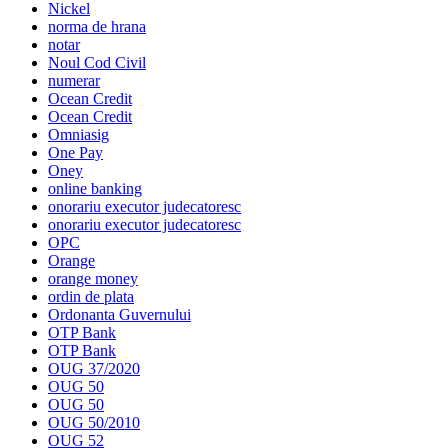
Nickel
norma de hrana
notar
Noul Cod Civil
numerar
Ocean Credit
Ocean Credit
Omniasig
One Pay
Oney
online banking
onorariu executor judecatoresc
onorariu executor judecatoresc
OPC
Orange
orange money
ordin de plata
Ordonanta Guvernului
OTP Bank
OTP Bank
OUG 37/2020
OUG 50
OUG 50
OUG 50/2010
OUG 52