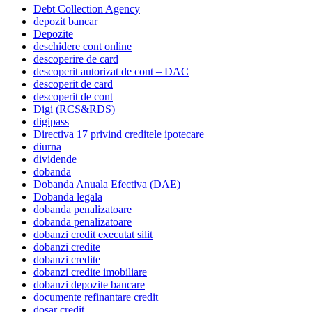
Debt Collection Agency
depozit bancar
Depozite
deschidere cont online
descoperire de card
descoperit autorizat de cont – DAC
descoperit de card
descoperit de cont
Digi (RCS&RDS)
digipass
Directiva 17 privind creditele ipotecare
diurna
dividende
dobanda
Dobanda Anuala Efectiva (DAE)
Dobanda legala
dobanda penalizatoare
dobanda penalizatoare
dobanzi credit executat silit
dobanzi credite
dobanzi credite
dobanzi credite imobiliare
dobanzi depozite bancare
documente refinantare credit
dosar credit