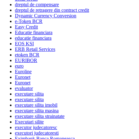
dreptul de compensare
dreptul de retragere din contract credit
Dynamic Currency Conversion
e-Token BCR
Easy Credit
Educatie financiara
educatie financiara
EOS KSI
ERB Retail Services
etoken BCR
EURIBOR
euro
Euroline
Euronet
Euronet
evaluator
executare silita
executare silita
executare silita imobil
executare silita masina
executare silita strainatate
Executari silite
executor judecatoresc
executori judecatoresti
Eximbank Banca Romaneasca