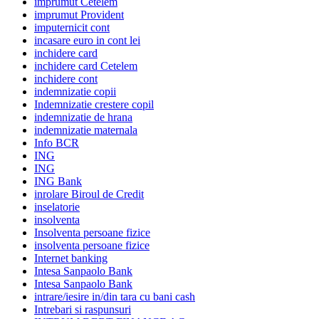
imprumut Cetelem
imprumut Provident
imputernicit cont
incasare euro in cont lei
inchidere card
inchidere card Cetelem
inchidere cont
indemnizatie copii
Indemnizatie crestere copil
indemnizatie de hrana
indemnizatie maternala
Info BCR
ING
ING
ING Bank
inrolare Biroul de Credit
inselatorie
insolventa
Insolventa persoane fizice
insolventa persoane fizice
Internet banking
Intesa Sanpaolo Bank
Intesa Sanpaolo Bank
intrare/iesire in/din tara cu bani cash
Intrebari si raspunsuri