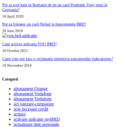
Pot sa scot bani in Romania de pe un card Postbank Vpay emis in
Germania?
18 April 2020
Pot sa folosesc un card Nickel la bancomatele BRD?
29 June 2018
Cum activez aplicatia YOU BRD?
16 October 2021
Catre cine pot face o reclamatie impotriva executorului judecatoresc?
16 November 2016
Categorii
abonament Orange
abonament Vodafone
abonament Vodafone
act vanzare-cumparare
acte necesare credit
actiuni
activare aplicatie myBRD
actualizare date personale