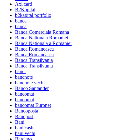
Axi card
B2Kapital
b2kapital portfolio
banca
banca
Banca Comerciala Romana
Banca Nationa a Romaniei
Banca Nationala a Romaniei
Banca Romaneasca
Banca Romaneasca
Banca Transilvania
Banca Transilvania
banci
bancnote
bancnote vechi
Banco Santander
bancomat
bancomat
bancomat Euronet
Bancoposta
Bancpost
Bani
bani cash
bani vechi
Barclays