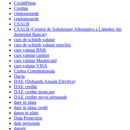
CreditPrime
Credius
criptomonede
criptomonede
CSALB
CSALB (Centrul de Solutionare Alternativa a Litigiilor din
domeniul Bancar)
curs de schimb valutar
curs de schimb valutar euro/leu
curs valutar BNR
curs valutar carduri
curs valutar Mastercard
curs valutar VISA
Curtea Constitutionala
Dacia
DAE (Dobanda Anuala Efectiva)
DAE credite
DAE credite ipotecare
DAE credite nevoi personale
dare in plata
dare in plata credit
darea in plata
Data Protection
date personale
datorii