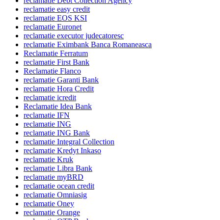
reclamatie Debt Collection Agency
reclamatie easy credit
reclamatie EOS KSI
reclamatie Euronet
reclamatie executor judecatoresc
reclamatie Eximbank Banca Romaneasca
Reclamatie Ferratum
reclamatie First Bank
Reclamatie Flanco
reclamatie Garanti Bank
reclamatie Hora Credit
reclamatie icredit
Reclamatie Idea Bank
reclamatie IFN
reclamatie ING
reclamatie ING Bank
reclamatie Integral Collection
reclamatie Kredyt Inkaso
reclamatie Kruk
reclamatie Libra Bank
reclamatie myBRD
reclamatie ocean credit
reclamatie Omniasig
reclamatie Oney
reclamatie Orange