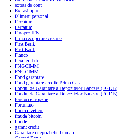
extras de cont
Extrasimplu
faliment personal
Ferratum
Ferratum
Finopro IFN
firma recuperare creante
First Bank
First Bank
Flanco
flexcredit ifn
FNGCIMM
FNGCIMM
Fond garantare
Fond garantare credite Prima Casa
Fondul de Garantare a Depozitelor Bancare (FGDB)
Fondul de Garantare a Depozitelor Bancare (FGDB)
fonduri europene
Fortunato
franci elvetieni
frauda bitcoin
fraude
garant credit
Garantarea depozitelor bancare