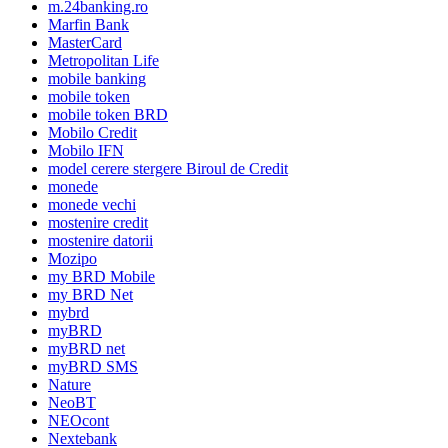
m.24banking.ro
Marfin Bank
MasterCard
Metropolitan Life
mobile banking
mobile token
mobile token BRD
Mobilo Credit
Mobilo IFN
model cerere stergere Biroul de Credit
monede
monede vechi
mostenire credit
mostenire datorii
Mozipo
my BRD Mobile
my BRD Net
mybrd
myBRD
myBRD net
myBRD SMS
Nature
NeoBT
NEOcont
Nextebank