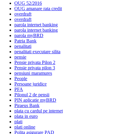
OUG 52/2016
OUG amanare rata credit
overdraft
overdraft
parola internet banking
parola internet banking
parola myBRD
Patria Bank
penalitati
penalitati executare silita
pensie
Pensie privata Pilon 2
Pensie privata pilon 3
pensiuni maramures
People
Persoane juridice
PFA
Pilonul 2 de pensii
PIN aplicatie myBRD
Piraeus Bank
plata cu cardul pe internet
plata in euro
plati
plati online
Polita asigurare PAD