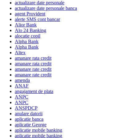
actualizare date personale
actualizare date personale banca
agent Provident
alerte SMS cont bancar
Alior Bank
Alo 24 Banking
alocatie copil
Alpha Bank
Alpha Bank
Altex
amanare rata credit
amanare rata credit
amanare rate credit
amanare rate credit
amenda
ANAF
angajament de plata
ANPC
ANPC
ANSPDCP
anulare datorii
aplicatie banca
aplicatie George
aplicatie mobile banking
aplicatie mobile banking