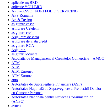
aplicatie myBRD
aplicatie YOU BRD
APS – ASSET PORTFOLIO SERVICING
APS Romania
Art & Design
asigurare casco
asigurare Cetelem
asigurare credit
Asigurare de viata
asigurare de viata credit
asigurare RCA
Asigurari
asigurari locuinte
Asociatia de Management al Creantelor Comerciale – AMCC
ATM
ATM
ATM Euronet
ATM Euronet
auto
Autoritatea de Supraveghere Financiara (ASF)
Autoritatea Naţională de Supraveghere a Prelucrării Datelor
cu Caracter Personal
Autoritatea Nationala pentru Protectia Consumatorilor
(ANPC)
avocat