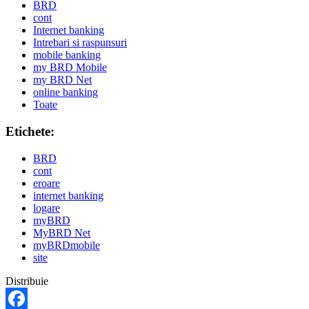
BRD
cont
Internet banking
Intrebari si raspunsuri
mobile banking
my BRD Mobile
my BRD Net
online banking
Toate
Etichete:
BRD
cont
eroare
internet banking
logare
myBRD
MyBRD Net
myBRDmobile
site
Distribuie