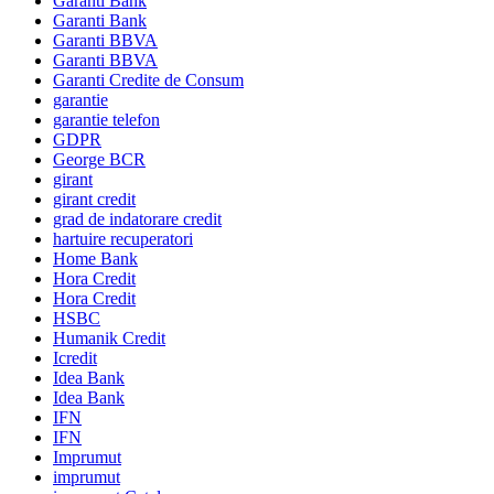
Garanti Bank
Garanti Bank
Garanti BBVA
Garanti BBVA
Garanti Credite de Consum
garantie
garantie telefon
GDPR
George BCR
girant
girant credit
grad de indatorare credit
hartuire recuperatori
Home Bank
Hora Credit
Hora Credit
HSBC
Humanik Credit
Icredit
Idea Bank
Idea Bank
IFN
IFN
Imprumut
imprumut