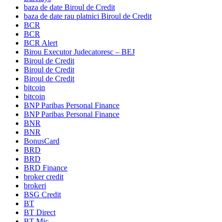
baza de date Biroul de Credit
baza de date rau platnici Biroul de Credit
BCR
BCR
BCR Alert
Birou Executor Judecatoresc – BEJ
Biroul de Credit
Biroul de Credit
Biroul de Credit
bitcoin
bitcoin
BNP Paribas Personal Finance
BNP Paribas Personal Finance
BNR
BNR
BonusCard
BRD
BRD
BRD Finance
broker credit
brokeri
BSG Credit
BT
BT Direct
BT Mic