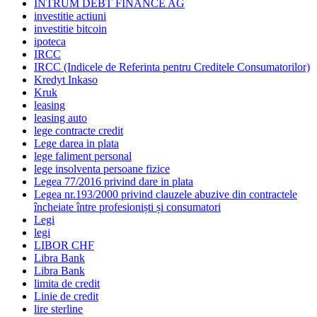
INTRUM DEBT FINANCE AG
investitie actiuni
investitie bitcoin
ipoteca
IRCC
IRCC (Indicele de Referinta pentru Creditele Consumatorilor)
Kredyt Inkaso
Kruk
leasing
leasing auto
lege contracte credit
Lege darea in plata
lege faliment personal
lege insolventa persoane fizice
Legea 77/2016 privind dare in plata
Legea nr.193/2000 privind clauzele abuzive din contractele
încheiate între profesioniști și consumatori
Legi
legi
LIBOR CHF
Libra Bank
Libra Bank
limita de credit
Linie de credit
lire sterline