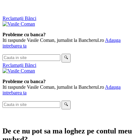
Skip
Reclamații Bănci
to
content
Probleme cu banca?
Iti raspunde Vasile Coman, jurnalist la Bancherul.ro
Adauga
intrebarea ta
Cauta
🔍
in
Reclamații Bănci
site
Probleme cu banca?
Iti raspunde Vasile Coman, jurnalist la Bancherul.ro
Adauga
intrebarea ta
Cauta
🔍
in
site
De ce nu pot sa ma loghez pe contul meu
mybrd?