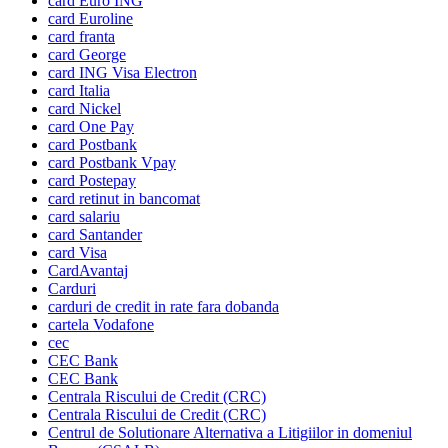
card Euro ING
card Euroline
card franta
card George
card ING Visa Electron
card Italia
card Nickel
card One Pay
card Postbank
card Postbank Vpay
card Postepay
card retinut in bancomat
card salariu
card Santander
card Visa
CardAvantaj
Carduri
carduri de credit in rate fara dobanda
cartela Vodafone
cec
CEC Bank
CEC Bank
Centrala Riscului de Credit (CRC)
Centrala Riscului de Credit (CRC)
Centrul de Solutionare Alternativa a Litigiilor in domeniul