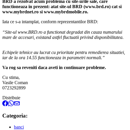
BRD a rezolvat acum problema cu site-urile sale, care
functioneaza in prezent: atat site-ul BRD (www.brd.ro) cat si
www.mybrdnet.ro si www.mybrdmobile.ro.
Iata ce s-a intamplat, conform reprezentantilor BRD:
“Site-ul www.BRD.ro a functionat degradat din cauza numarului
mare de accesari, existand astfel fluctuatii privind disponibilitatea.
Echipele tehnice au lucrat cu prioritate pentru remedierea situatiei,
iar de la ora 14.55 functioneaza in parametri normali.”
Va rog sa reveniti daca aveti in continuare probleme.
Cu stima,
Vasile Coman
0723292899
Distribuie
Categoria:
banci