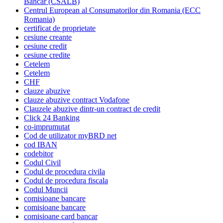
Bancar (CSALB)
Centrul European al Consumatorilor din Romania (ECC
Romania)
certificat de proprietate
cesiune creante
cesiune credit
cesiune credite
Cetelem
Cetelem
CHF
clauze abuzive
clauze abuzive contract Vodafone
Clauzele abuzive dintr-un contract de credit
Click 24 Banking
co-imprumutat
Cod de utilizator myBRD net
cod IBAN
codebitor
Codul Civil
Codul de procedura civila
Codul de procedura fiscala
Codul Muncii
comisioane bancare
comisioane bancare
comisioane card bancar