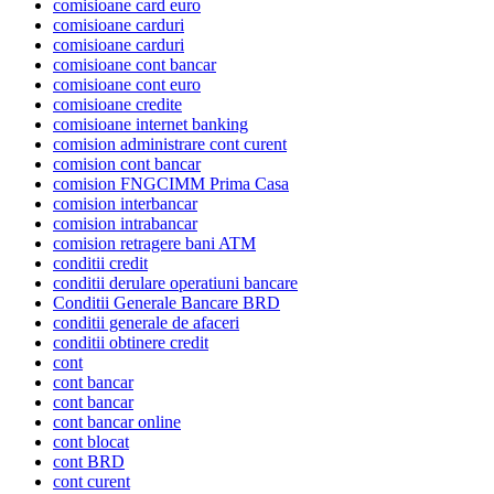
comisioane card euro
comisioane carduri
comisioane carduri
comisioane cont bancar
comisioane cont euro
comisioane credite
comisioane internet banking
comision administrare cont curent
comision cont bancar
comision FNGCIMM Prima Casa
comision interbancar
comision intrabancar
comision retragere bani ATM
conditii credit
conditii derulare operatiuni bancare
Conditii Generale Bancare BRD
conditii generale de afaceri
conditii obtinere credit
cont
cont bancar
cont bancar
cont bancar online
cont blocat
cont BRD
cont curent