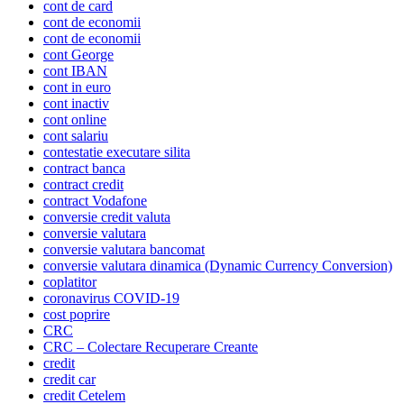
cont de card
cont de economii
cont de economii
cont George
cont IBAN
cont in euro
cont inactiv
cont online
cont salariu
contestatie executare silita
contract banca
contract credit
contract Vodafone
conversie credit valuta
conversie valutara
conversie valutara bancomat
conversie valutara dinamica (Dynamic Currency Conversion)
coplatitor
coronavirus COVID-19
cost poprire
CRC
CRC – Colectare Recuperare Creante
credit
credit car
credit Cetelem