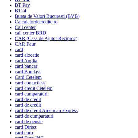
BT Pay
BT24
Bursa de Valori Bucuresti (BVB)
Calculatordecredite.ro
Call center
call center BRD
CAR (Casa de Ajutor Reciproc)
CAR Faur
card
card alocatie
card Anglia
card bancar
card Barclays
Card Cetelem
card contactless
card credit Cetelem
card cumparaturi
card de credit
card de credit
card de credit American Express
card de cumparaturi
card de pensie
card Direct
card euro