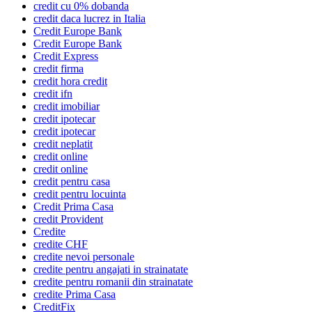
credit cu 0% dobanda
credit daca lucrez in Italia
Credit Europe Bank
Credit Europe Bank
Credit Express
credit firma
credit hora credit
credit ifn
credit imobiliar
credit ipotecar
credit ipotecar
credit neplatit
credit online
credit online
credit pentru casa
credit pentru locuinta
Credit Prima Casa
credit Provident
Credite
credite CHF
credite nevoi personale
credite pentru angajati in strainatate
credite pentru romanii din strainatate
credite Prima Casa
CreditFix