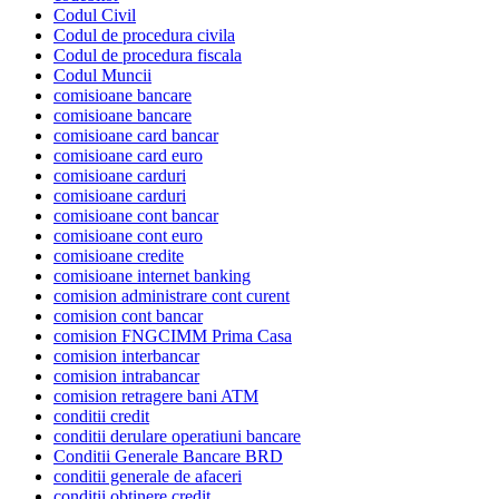
Codul Civil
Codul de procedura civila
Codul de procedura fiscala
Codul Muncii
comisioane bancare
comisioane bancare
comisioane card bancar
comisioane card euro
comisioane carduri
comisioane carduri
comisioane cont bancar
comisioane cont euro
comisioane credite
comisioane internet banking
comision administrare cont curent
comision cont bancar
comision FNGCIMM Prima Casa
comision interbancar
comision intrabancar
comision retragere bani ATM
conditii credit
conditii derulare operatiuni bancare
Conditii Generale Bancare BRD
conditii generale de afaceri
conditii obtinere credit