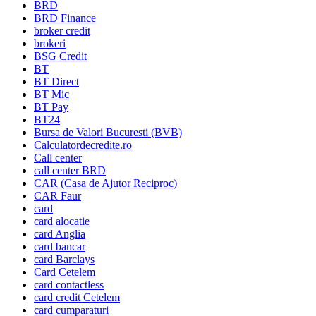
BRD
BRD Finance
broker credit
brokeri
BSG Credit
BT
BT Direct
BT Mic
BT Pay
BT24
Bursa de Valori Bucuresti (BVB)
Calculatordecredite.ro
Call center
call center BRD
CAR (Casa de Ajutor Reciproc)
CAR Faur
card
card alocatie
card Anglia
card bancar
card Barclays
Card Cetelem
card contactless
card credit Cetelem
card cumparaturi