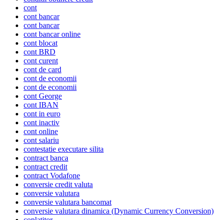
cont
cont bancar
cont bancar
cont bancar online
cont blocat
cont BRD
cont curent
cont de card
cont de economii
cont de economii
cont George
cont IBAN
cont in euro
cont inactiv
cont online
cont salariu
contestatie executare silita
contract banca
contract credit
contract Vodafone
conversie credit valuta
conversie valutara
conversie valutara bancomat
conversie valutara dinamica (Dynamic Currency Conversion)
coplatitor