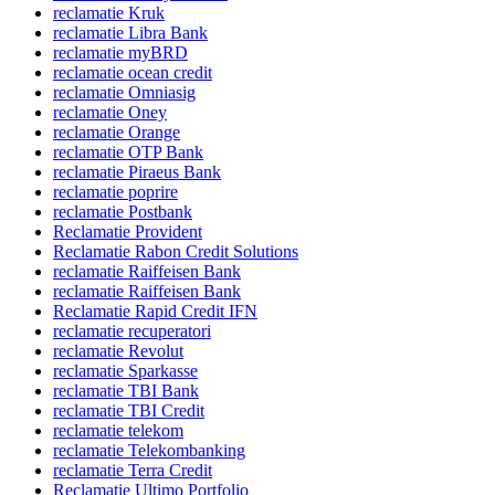
reclamatie Kruk
reclamatie Libra Bank
reclamatie myBRD
reclamatie ocean credit
reclamatie Omniasig
reclamatie Oney
reclamatie Orange
reclamatie OTP Bank
reclamatie Piraeus Bank
reclamatie poprire
reclamatie Postbank
Reclamatie Provident
Reclamatie Rabon Credit Solutions
reclamatie Raiffeisen Bank
reclamatie Raiffeisen Bank
Reclamatie Rapid Credit IFN
reclamatie recuperatori
reclamatie Revolut
reclamatie Sparkasse
reclamatie TBI Bank
reclamatie TBI Credit
reclamatie telekom
reclamatie Telekombanking
reclamatie Terra Credit
Reclamatie Ultimo Portfolio