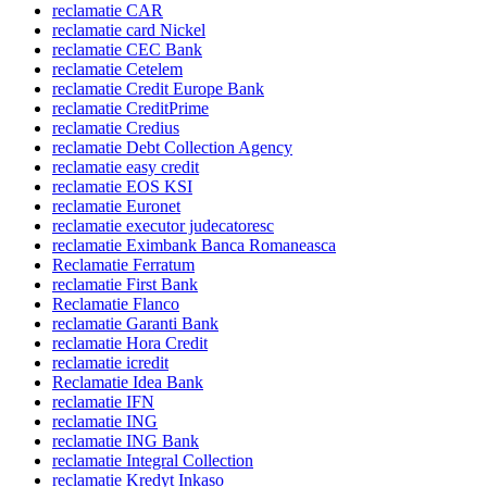
reclamatie CAR
reclamatie card Nickel
reclamatie CEC Bank
reclamatie Cetelem
reclamatie Credit Europe Bank
reclamatie CreditPrime
reclamatie Credius
reclamatie Debt Collection Agency
reclamatie easy credit
reclamatie EOS KSI
reclamatie Euronet
reclamatie executor judecatoresc
reclamatie Eximbank Banca Romaneasca
Reclamatie Ferratum
reclamatie First Bank
Reclamatie Flanco
reclamatie Garanti Bank
reclamatie Hora Credit
reclamatie icredit
Reclamatie Idea Bank
reclamatie IFN
reclamatie ING
reclamatie ING Bank
reclamatie Integral Collection
reclamatie Kredyt Inkaso