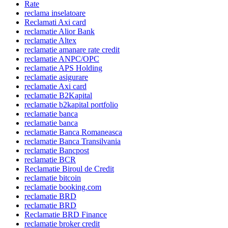
Rate
reclama inselatoare
Reclamati Axi card
reclamatie Alior Bank
reclamatie Altex
reclamatie amanare rate credit
reclamatie ANPC/OPC
reclamatie APS Holding
reclamatie asigurare
reclamatie Axi card
reclamatie B2Kapital
reclamatie b2kapital portfolio
reclamatie banca
reclamatie banca
reclamatie Banca Romaneasca
reclamatie Banca Transilvania
reclamatie Bancpost
reclamatie BCR
Reclamatie Biroul de Credit
reclamatie bitcoin
reclamatie booking.com
reclamatie BRD
reclamatie BRD
Reclamatie BRD Finance
reclamatie broker credit