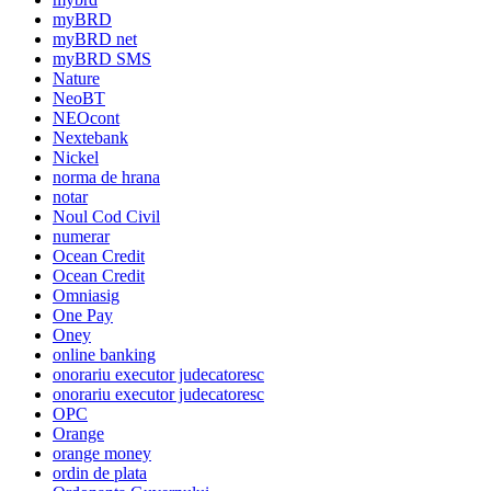
myBRD
myBRD net
myBRD SMS
Nature
NeoBT
NEOcont
Nextebank
Nickel
norma de hrana
notar
Noul Cod Civil
numerar
Ocean Credit
Ocean Credit
Omniasig
One Pay
Oney
online banking
onorariu executor judecatoresc
onorariu executor judecatoresc
OPC
Orange
orange money
ordin de plata