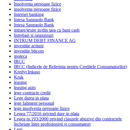
Insolventa persoane fizice
insolventa persoane fizice
Internet banking
Intesa Sanpaolo Bank
Intesa Sanpaolo Bank
intrare/iesire in/din tara cu bani cash
Intrebari si raspunsuri
INTRUM DEBT FINANCE AG
investitie actiuni
investitie bitcoin
ipoteca
IRCC
IRCC (Indicele de Referinta pentru Creditele Consumatorilor)
Kredyt Inkaso
Kruk
leasing
leasing auto
lege contracte credit
Lege darea in plata
lege faliment personal
lege insolventa persoane fizice
Legea 77/2016 privind dare in plata
Legea nr.193/2000 privind clauzele abuzive din contractele
încheiate între profesioniști și consumatori
Legi