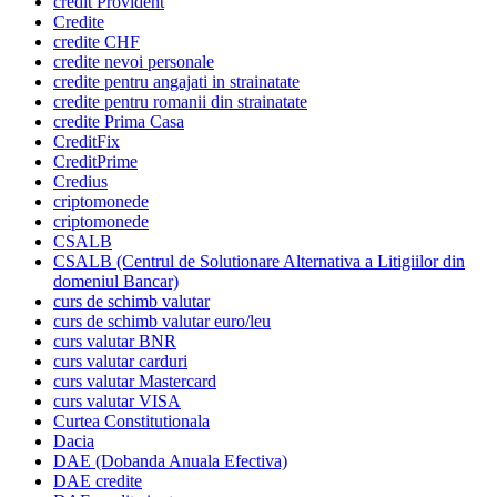
credit Provident
Credite
credite CHF
credite nevoi personale
credite pentru angajati in strainatate
credite pentru romanii din strainatate
credite Prima Casa
CreditFix
CreditPrime
Credius
criptomonede
criptomonede
CSALB
CSALB (Centrul de Solutionare Alternativa a Litigiilor din
domeniul Bancar)
curs de schimb valutar
curs de schimb valutar euro/leu
curs valutar BNR
curs valutar carduri
curs valutar Mastercard
curs valutar VISA
Curtea Constitutionala
Dacia
DAE (Dobanda Anuala Efectiva)
DAE credite