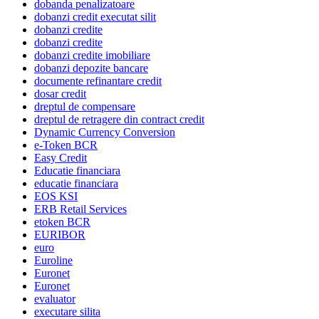
dobanda penalizatoare
dobanzi credit executat silit
dobanzi credite
dobanzi credite
dobanzi credite imobiliare
dobanzi depozite bancare
documente refinantare credit
dosar credit
dreptul de compensare
dreptul de retragere din contract credit
Dynamic Currency Conversion
e-Token BCR
Easy Credit
Educatie financiara
educatie financiara
EOS KSI
ERB Retail Services
etoken BCR
EURIBOR
euro
Euroline
Euronet
Euronet
evaluator
executare silita