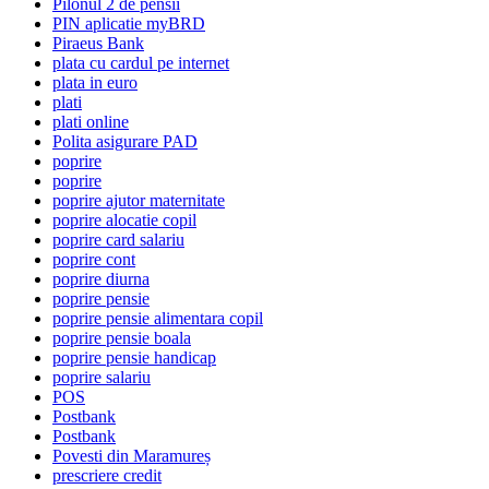
Pilonul 2 de pensii
PIN aplicatie myBRD
Piraeus Bank
plata cu cardul pe internet
plata in euro
plati
plati online
Polita asigurare PAD
poprire
poprire
poprire ajutor maternitate
poprire alocatie copil
poprire card salariu
poprire cont
poprire diurna
poprire pensie
poprire pensie alimentara copil
poprire pensie boala
poprire pensie handicap
poprire salariu
POS
Postbank
Postbank
Povesti din Maramureș
prescriere credit