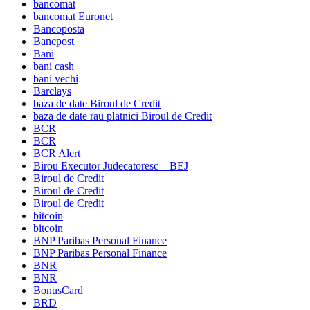
bancomat
bancomat Euronet
Bancoposta
Bancpost
Bani
bani cash
bani vechi
Barclays
baza de date Biroul de Credit
baza de date rau platnici Biroul de Credit
BCR
BCR
BCR Alert
Birou Executor Judecatoresc – BEJ
Biroul de Credit
Biroul de Credit
Biroul de Credit
bitcoin
bitcoin
BNP Paribas Personal Finance
BNP Paribas Personal Finance
BNR
BNR
BonusCard
BRD