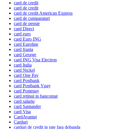
card de credit
card de credit
card de credit American Express
card de cumparaturi
card de pensie
card Direct
card euro
card Euro ING
card Euroline
card franta
card George
card ING Visa Electron
card Italia
card Nickel
card One Pay
card Postbank
card Postbank Vpay
card Postepay
card retinut in bancomat
card salariu
card Santander
card Visa
CardAvantaj
Carduri
carduri de credit in rate fara dobanda