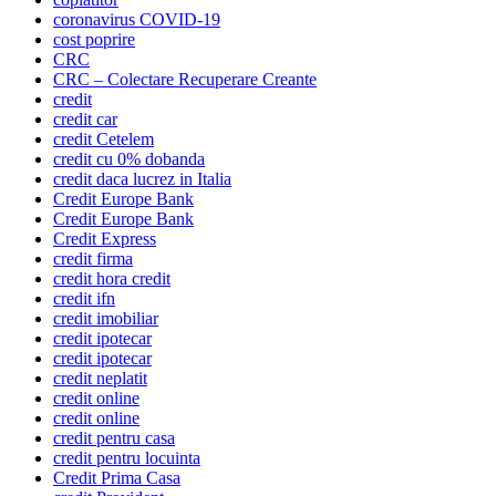
coronavirus COVID-19
cost poprire
CRC
CRC – Colectare Recuperare Creante
credit
credit car
credit Cetelem
credit cu 0% dobanda
credit daca lucrez in Italia
Credit Europe Bank
Credit Europe Bank
Credit Express
credit firma
credit hora credit
credit ifn
credit imobiliar
credit ipotecar
credit ipotecar
credit neplatit
credit online
credit online
credit pentru casa
credit pentru locuinta
Credit Prima Casa