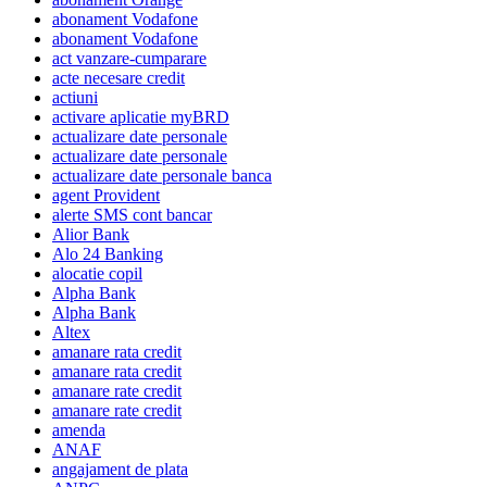
abonament Vodafone
abonament Vodafone
act vanzare-cumparare
acte necesare credit
actiuni
activare aplicatie myBRD
actualizare date personale
actualizare date personale
actualizare date personale banca
agent Provident
alerte SMS cont bancar
Alior Bank
Alo 24 Banking
alocatie copil
Alpha Bank
Alpha Bank
Altex
amanare rata credit
amanare rata credit
amanare rate credit
amanare rate credit
amenda
ANAF
angajament de plata