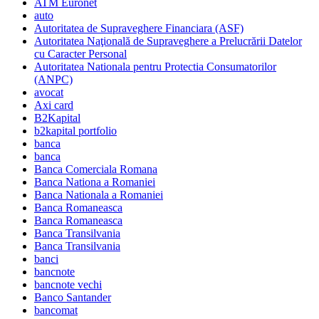
ATM Euronet
auto
Autoritatea de Supraveghere Financiara (ASF)
Autoritatea Naţională de Supraveghere a Prelucrării Datelor
cu Caracter Personal
Autoritatea Nationala pentru Protectia Consumatorilor
(ANPC)
avocat
Axi card
B2Kapital
b2kapital portfolio
banca
banca
Banca Comerciala Romana
Banca Nationa a Romaniei
Banca Nationala a Romaniei
Banca Romaneasca
Banca Romaneasca
Banca Transilvania
Banca Transilvania
banci
bancnote
bancnote vechi
Banco Santander
bancomat