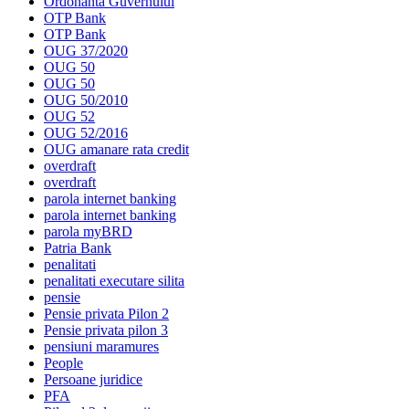
Ordonanta Guvernului
OTP Bank
OTP Bank
OUG 37/2020
OUG 50
OUG 50
OUG 50/2010
OUG 52
OUG 52/2016
OUG amanare rata credit
overdraft
overdraft
parola internet banking
parola internet banking
parola myBRD
Patria Bank
penalitati
penalitati executare silita
pensie
Pensie privata Pilon 2
Pensie privata pilon 3
pensiuni maramures
People
Persoane juridice
PFA