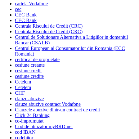
cartela Vodafone
cec
CEC Bank
CEC Bank
Centrala Riscului de Credit (CRC)
Centrala Riscului de Credit (CRC)
Centrul de Solutionare Alternativa a Litigiilor in domeniul
Bancar (CSALB)
Centrul European al Consumatorilor din Romania (ECC
Romania)
certificat de proprietate
cesiune creante
cesiune credit
cesiune credite
Cetelem
Cetelem
CHF
clauze abuzive
clauze abuzive contract Vodafone
Clauzele abuzive dintr-un contract de credit
Click 24 Banking
co-imprumutat
Cod de utilizator myBRD net
cod IBAN
codebitor