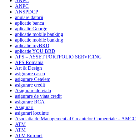
ANPC
ANPC
ANSPDCP
anulare datorii
aplicatie banca
aplicatie George
aplicatie mobile banking
aplicatie mobile banking
aplicatie myBRD
aplicatie YOU BRD
APS – ASSET PORTFOLIO SERVICING
APS Romania
Art & Design
asigurare casco
asigurare Cetelem
asigurare credit
Asigurare de viata
asigurare de viata credit
asigurare RCA
Asigurari
asigurari locuinte
Asociatia de Management al Creantelor Comerciale – AMCC
ATM
ATM
ATM Euronet