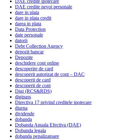
DAE credite ipotecare
DAE credite nevoi personale
dare in plata
dare in plata credit
darea in plata
Data Protection
date personale
datorii
Debt Collection Agency
depozit bancar
Depozite
deschidere cont online
descoperire de card
descoperit autorizat de cont – DAC
descoperit de card
descoperit de cont
Digi (RCS&RDS)
digipass
Directiva 17 privind creditele ipotecare
diurna
dividende
dobanda
Dobanda Anuala Efectiva (DAE)
Dobanda legala
dobanda penalizatoare