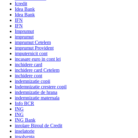
Icredit
Idea Bank
Idea Bank
IFN
IFN
Imprumut
imprumut
imprumut Cetelem
imprumut Provident
imputernicit cont
incasare euro in cont lei
inchidere card
inchidere card Cetelem
inchidere cont
indemnizatie copii
Indemnizatie crestere copil
indemnizatie de hrana
indemnizatie maternala
Info BCR
ING
ING
ING Bank
inrolare Biroul de Credit
inselatorie
insolventa