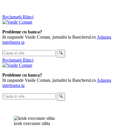
Skip
Reclamații Bănci
to
content
Probleme cu banca?
Iti raspunde Vasile Coman, jurnalist la Bancherul.ro
Adauga
intrebarea ta
Cauta
🔍
in
Reclamații Bănci
site
Probleme cu banca?
Iti raspunde Vasile Coman, jurnalist la Bancherul.ro
Adauga
intrebarea ta
Cauta
🔍
in
site
kruk executare silita