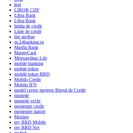
legi
LIBOR CHF
Libra Bank
Libra Bank
limita de credit
Linie de credit
lire sterline
m.24banking.ro
Marfin Bank
MasterCard
Metropolitan Life
mobile banking
mobile token
mobile token BRD
Mobilo Credit
Mobilo IFN
model cerere stergere Biroul de Credit
monede
monede vechi
mostenire credit
mostenire datorii
Mozipo
my BRD Mobile
my BRD Net
mybrd