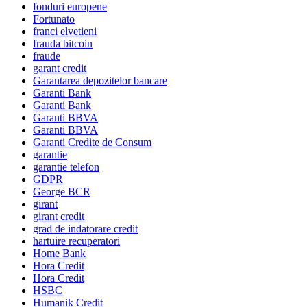
fonduri europene
Fortunato
franci elvetieni
frauda bitcoin
fraude
garant credit
Garantarea depozitelor bancare
Garanti Bank
Garanti Bank
Garanti BBVA
Garanti BBVA
Garanti Credite de Consum
garantie
garantie telefon
GDPR
George BCR
girant
girant credit
grad de indatorare credit
hartuire recuperatori
Home Bank
Hora Credit
Hora Credit
HSBC
Humanik Credit