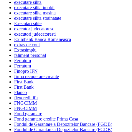
executare silita
executare silita imobil
executare silita masina
executare silita strainatate
Executari silite
executor judecatoresc
executori judecatoresti
Eximbank Banca Romaneasca
extras de cont
Extrasimplu
faliment personal
Ferratum
Ferratum
Finopro IFN
firma recuperare creante
First Bank
First Bank
Flanco
flexcredit ifn
FNGCIMM
FNGCIMM
Fond garantare
Fond garantare credite Prima Casa
Fondul de Garantare a Depozitelor Bancare (FGDB)
Fondul de Garantare a Depozitelor Bancare (FGDB)