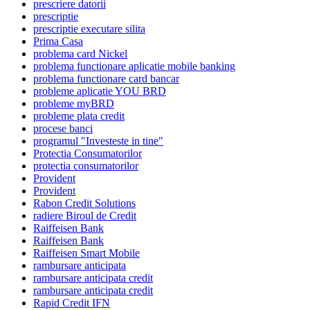
prescriere datorii
prescriptie
prescriptie executare silita
Prima Casa
problema card Nickel
problema functionare aplicatie mobile banking
problema functionare card bancar
probleme aplicatie YOU BRD
probleme myBRD
probleme plata credit
procese banci
programul "Investeste in tine"
Protectia Consumatorilor
protectia consumatorilor
Provident
Provident
Rabon Credit Solutions
radiere Biroul de Credit
Raiffeisen Bank
Raiffeisen Bank
Raiffeisen Smart Mobile
rambursare anticipata
rambursare anticipata credit
rambursare anticipata credit
Rapid Credit IFN