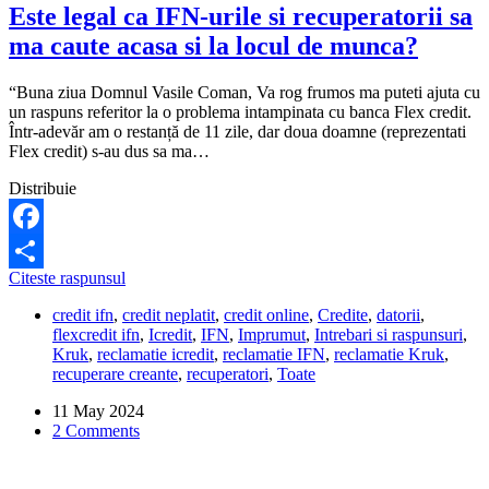
Este legal ca IFN-urile si recuperatorii sa
ma caute acasa si la locul de munca?
“Buna ziua Domnul Vasile Coman, Va rog frumos ma puteti ajuta cu
un raspuns referitor la o problema intampinata cu banca Flex credit.
Într-adevăr am o restanță de 11 zile, dar doua doamne (reprezentati
Flex credit) s-au dus sa ma…
Distribuie
Facebook
Este
Citeste raspunsul
Share
legal
credit ifn
,
credit neplatit
,
credit online
,
Credite
,
datorii
,
ca
flexcredit ifn
,
Icredit
,
IFN
,
Imprumut
,
Intrebari si raspunsuri
,
IFN-
Kruk
,
reclamatie icredit
,
reclamatie IFN
,
reclamatie Kruk
,
urile
recuperare creante
,
recuperatori
,
Toate
si
recuperatorii
11 May 2024
sa
2 Comments
ma
caute
acasa