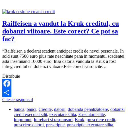
si
la
locul
de
munca?
Raiffeisen a vandut la Kruk creditul, cu
dobanzi viitoare. Este corect? Ce pot sa
fac?
“Raiffeisen a declarat scadent anticipat credit de nevoi personale. In
sold sunt 7500 euro plus rate neachitate pana in momentul scadentei
asta insemnand 10000 euro. Insa datoria vanduta la Kruk a fost
intreg creditul cu dobanzi viitoare.Este corect sa solicite…
Distribuie
Facebook
Raiffeisen
Citeste raspunsul
Share
a
banca
,
banci
,
Credite
,
datorii
,
dobanda penalizatoare
,
dobanzi
vandut
credit executat silit
,
executare silita
,
Executari silite
,
la
Imprumut
,
Intrebari si raspunsuri
,
Kruk
,
prescriere credit
,
Kruk
prescriere datorii
,
prescriptie
,
prescriptie executare silita
,
creditul,