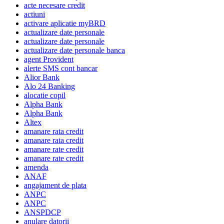
acte necesare credit
actiuni
activare aplicatie myBRD
actualizare date personale
actualizare date personale
actualizare date personale banca
agent Provident
alerte SMS cont bancar
Alior Bank
Alo 24 Banking
alocatie copil
Alpha Bank
Alpha Bank
Altex
amanare rata credit
amanare rata credit
amanare rate credit
amanare rate credit
amenda
ANAF
angajament de plata
ANPC
ANPC
ANSPDCP
anulare datorii