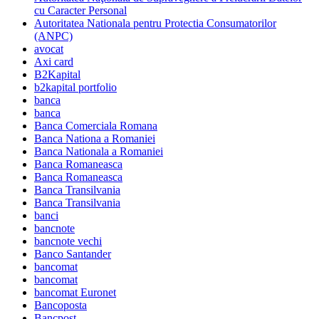
cu Caracter Personal
Autoritatea Nationala pentru Protectia Consumatorilor
(ANPC)
avocat
Axi card
B2Kapital
b2kapital portfolio
banca
banca
Banca Comerciala Romana
Banca Nationa a Romaniei
Banca Nationala a Romaniei
Banca Romaneasca
Banca Romaneasca
Banca Transilvania
Banca Transilvania
banci
bancnote
bancnote vechi
Banco Santander
bancomat
bancomat
bancomat Euronet
Bancoposta
Bancpost