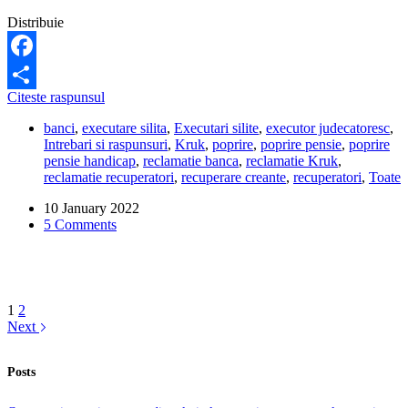
Distribuie
Facebook
Kruk
Citeste raspunsul
Share
mi-
banci
,
executare silita
,
Executari silite
,
executor judecatoresc
,
a
Intrebari si raspunsuri
,
Kruk
,
poprire
,
poprire pensie
,
poprire
pus
pensie handicap
,
reclamatie banca
,
reclamatie Kruk
,
poprire
reclamatie recuperatori
,
recuperare creante
,
recuperatori
,
Toate
pe
pensia
10 January 2022
de
5 Comments
invaliditate
si
indemnizatia
de
insotitor.
Ce
1
2
pot
Next
sa
fac?
Posts