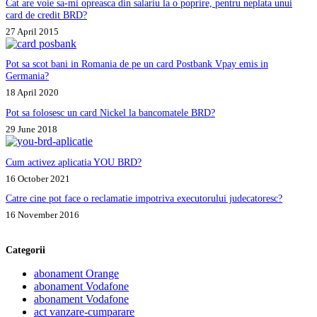
Cat are voie sa-mi opreasca din salariu la o poprire, pentru neplata unui
card de credit BRD?
27 April 2015
Pot sa scot bani in Romania de pe un card Postbank Vpay emis in
Germania?
18 April 2020
Pot sa folosesc un card Nickel la bancomatele BRD?
29 June 2018
Cum activez aplicatia YOU BRD?
16 October 2021
Catre cine pot face o reclamatie impotriva executorului judecatoresc?
16 November 2016
Categorii
abonament Orange
abonament Vodafone
abonament Vodafone
act vanzare-cumparare