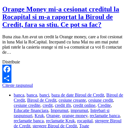
Orange Money mi-a cesionat creditul la
Rocapital si m-a raportat la Biroul de
Credit, fara sa stiu. Ce pot sa fac?
Buna ziua Am avut un credit la Orange money, care a fost cesionat
in luna Mai la RoCapital. Incepand cu luna Mai nu am mai putut
plati ratele la casieria orange si mi s-a comunicat ca voi fi contactat
de…
Distribuie
Facebook
Orange
Citeste raspunsul
Share
Money
banca
,
banca
,
banci
,
baza de date Biroul de Credit
,
Biroul de
mi-
Credit
,
Biroul de Credit
,
cesiune creante
,
cesiune credit
,
a
cesiune credite
,
credit
,
credit ifn
,
credit online
,
Credite
,
cesionat
Educatie financiara
,
Imprumut
,
imprumut
,
Intrebari si
creditul
raspunsuri
,
Kruk
,
Orange
,
orange money
,
reclamatie banca
,
la
reclamatie banca
,
reclamatie Kruk
,
rocapital
,
stergere Biroul
Rocapital
de Credit
,
stergere Biroul de Credit
,
Toate
si