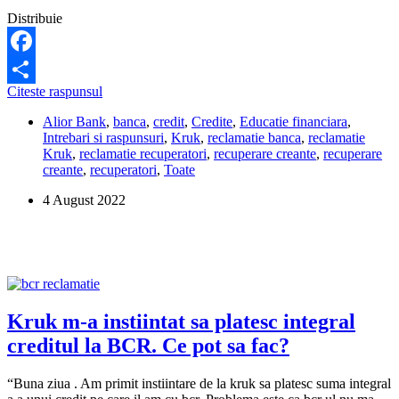
Distribuie
Facebook
Kruk
Citeste raspunsul
Share
imi
Alior Bank
,
banca
,
credit
,
Credite
,
Educatie financiara
,
cere
Intrebari si raspunsuri
,
Kruk
,
reclamatie banca
,
reclamatie
mai
Kruk
,
reclamatie recuperatori
,
recuperare creante
,
recuperare
multi
creante
,
recuperatori
,
Toate
bani
decat
4 August 2022
datoria
la
banca.
Ce
pot
sa
fac?
Care
Kruk m-a instiintat sa platesc integral
este
creditul la BCR. Ce pot sa fac?
procedura
legala
de
“Buna ziua . Am primit instiintare de la kruk sa platesc suma integral
recuperare?