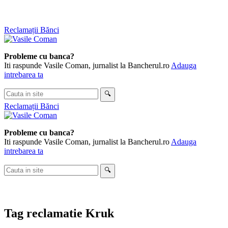
Skip
Reclamații Bănci
to
content
Probleme cu banca?
Iti raspunde Vasile Coman, jurnalist la Bancherul.ro
Adauga
intrebarea ta
Cauta
🔍
in
Reclamații Bănci
site
Probleme cu banca?
Iti raspunde Vasile Coman, jurnalist la Bancherul.ro
Adauga
intrebarea ta
Cauta
🔍
in
site
Tag
reclamatie Kruk