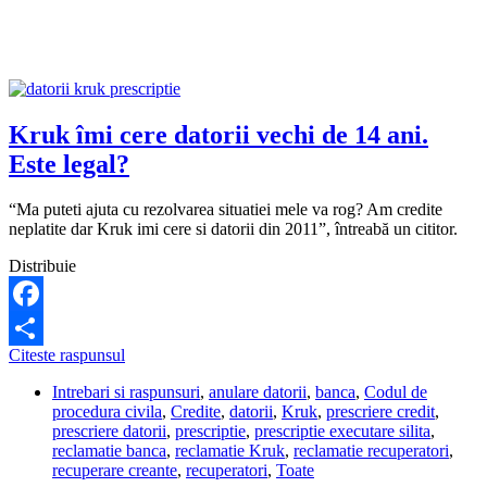
executat
silit?
Kruk îmi cere datorii vechi de 14 ani.
Este legal?
“Ma puteti ajuta cu rezolvarea situatiei mele va rog? Am credite
neplatite dar Kruk imi cere si datorii din 2011”, întreabă un cititor.
Distribuie
Facebook
Kruk
Citeste raspunsul
Share
îmi
Intrebari si raspunsuri
,
anulare datorii
,
banca
,
Codul de
cere
procedura civila
,
Credite
,
datorii
,
Kruk
,
prescriere credit
,
datorii
prescriere datorii
,
prescriptie
,
prescriptie executare silita
,
vechi
reclamatie banca
,
reclamatie Kruk
,
reclamatie recuperatori
,
de
recuperare creante
,
recuperatori
,
Toate
14