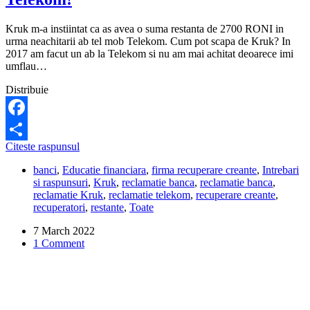
Kruk m-a instiintat ca as avea o suma restanta de 2700 RONI in
urma neachitarii ab tel mob Telekom. Cum pot scapa de Kruk? In
2017 am facut un ab la Telekom si nu am mai achitat deoarece imi
umflau…
Distribuie
Facebook
Cum
Citeste raspunsul
Share
pot
banci
,
Educatie financiara
,
firma recuperare creante
,
Intrebari
scapa
si raspunsuri
,
Kruk
,
reclamatie banca
,
reclamatie banca
,
de
reclamatie Kruk
,
reclamatie telekom
,
recuperare creante
,
Kruk?
recuperatori
,
restante
,
Toate
Ma
ameninta
7 March 2022
ca
1 Comment
ma
da
in
judecata
pentru
o