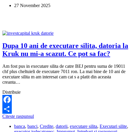
ani.
27 November 2025
Este
legal?
Dupa 10 ani de executare silita, datoria la
Kruk nu mi-a scazut. Ce pot sa fac?
Am fost pus in executare silita de catre BEJ pentru suma de 19011
chf plus cheltuieli de executare 7011 ron. La mai bine de 10 ani de
executare silita m am interesat cam cat s a platit din aceasta
creanta…
Distribuie
Facebook
Dupa
Citeste raspunsul
Share
10
banca
,
banci
,
Credite
,
datorii
,
executare silita
,
Executari silite
,
ani
executor judecatoresc
,
Imprumut
,
Intrebari si raspunsuri
,
de