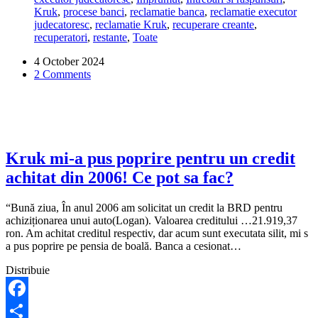
Kruk
,
procese banci
,
reclamatie banca
,
reclamatie executor
executare
judecatoresc
,
reclamatie Kruk
,
recuperare creante
,
silita,
recuperatori
,
restante
,
Toate
datoria
la
4 October 2024
Kruk
2 Comments
nu
mi-
a
scazut.
Ce
pot
sa
Kruk mi-a pus poprire pentru un credit
fac?
achitat din 2006! Ce pot sa fac?
“Bună ziua, În anul 2006 am solicitat un credit la BRD pentru
achiziționarea unui auto(Logan). Valoarea creditului …21.919,37
ron. Am achitat creditul respectiv, dar acum sunt executata silit, mi s
a pus poprire pe pensia de boală. Banca a cesionat…
Distribuie
Facebook