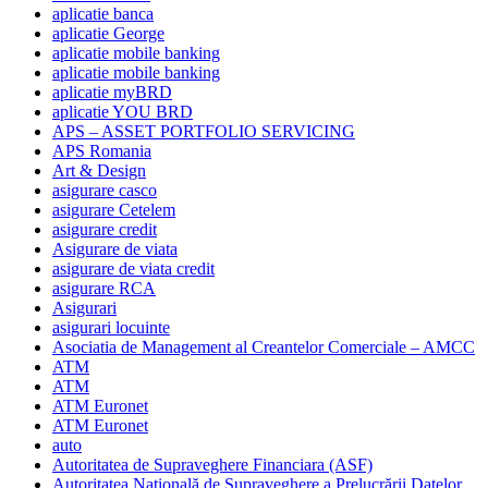
aplicatie banca
aplicatie George
aplicatie mobile banking
aplicatie mobile banking
aplicatie myBRD
aplicatie YOU BRD
APS – ASSET PORTFOLIO SERVICING
APS Romania
Art & Design
asigurare casco
asigurare Cetelem
asigurare credit
Asigurare de viata
asigurare de viata credit
asigurare RCA
Asigurari
asigurari locuinte
Asociatia de Management al Creantelor Comerciale – AMCC
ATM
ATM
ATM Euronet
ATM Euronet
auto
Autoritatea de Supraveghere Financiara (ASF)
Autoritatea Naţională de Supraveghere a Prelucrării Datelor