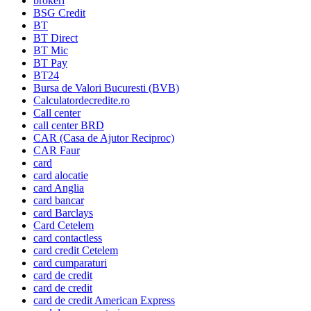
brokeri
BSG Credit
BT
BT Direct
BT Mic
BT Pay
BT24
Bursa de Valori Bucuresti (BVB)
Calculatordecredite.ro
Call center
call center BRD
CAR (Casa de Ajutor Reciproc)
CAR Faur
card
card alocatie
card Anglia
card bancar
card Barclays
Card Cetelem
card contactless
card credit Cetelem
card cumparaturi
card de credit
card de credit
card de credit American Express