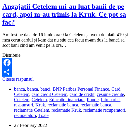
datorie
Angajatii Cetelem mi-au luat banii de pe
la
card, apoi m-au trimis la Kruk. Ce pot sa
Telekom!
fac?
Am fost pe data de 16 iunie ora 9 la Cetelem și avem de platit 419 și
mea cerut cardul și l-am dat nu stiu cea facut m-am dus la bancă sa
scot bani cind am venit pe la ora…
Distribuie
Facebook
Angajatii
Citeste raspunsul
Share
Cetelem
banca
,
banca
,
banci
,
BNP Paribas Personal Finance
,
Card
mi-
Cetelem
,
card credit Cetelem
,
card de credit
,
cesiune credite
,
au
Cetelem
,
Cetelem
,
Educatie financiara
,
fraude
,
Intrebari si
luat
raspunsuri
,
Kruk
,
reclamatie banca
,
reclamatie banca
,
banii
reclamatie Cetelem
,
reclamatie Kruk
,
reclamatie recuperatori
,
de
recuperatori
,
Toate
pe
card,
27 February 2022
apoi