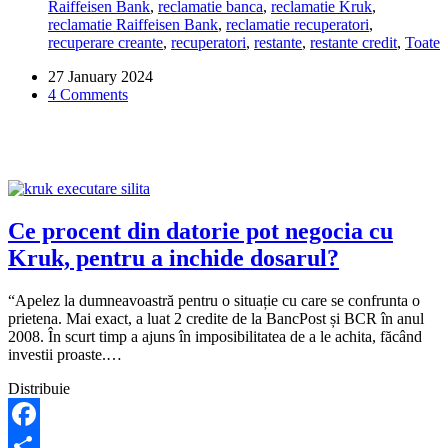
Raiffeisen Bank
,
reclamatie banca
,
reclamatie Kruk
,
cu
reclamatie Raiffeisen Bank
,
reclamatie recuperatori
,
dobanzi
recuperare creante
,
recuperatori
,
restante
,
restante credit
,
Toate
viitoare.
Este
27 January 2024
corect?
4 Comments
Ce
pot
sa
fac?
Ce procent din datorie pot negocia cu
Kruk, pentru a inchide dosarul?
“Apelez la dumneavoastră pentru o situație cu care se confrunta o
prietena. Mai exact, a luat 2 credite de la BancPost și BCR în anul
2008. În scurt timp a ajuns în imposibilitatea de a le achita, făcând
investii proaste.…
Distribuie
Facebook