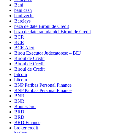
Bani
bani cash
bani vechi
Barclays
baza de date Biroul de Credit
baza de date rau platnici Biroul de Credit
BCR
BCR
BCR Alert
Birou Executor Judecatoresc – BEJ
Biroul de Credit
Biroul de Credit
Biroul de Credit
bitcoin
bitcoin
BNP Paribas Personal Finance
BNP Paribas Personal Finance
BNR
BNR
BonusCard
BRD
BRD
BRD Finance
broker credit