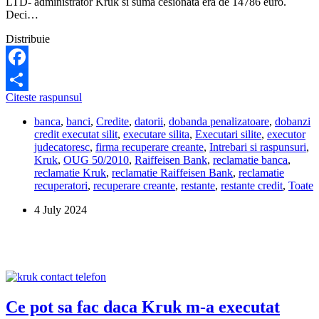
LTD- administrator Kruk si suma cesionata era de 14786 euro.
Deci…
Distribuie
Facebook
Imi
Citeste raspunsul
Share
poate
banca
,
banci
,
Credite
,
datorii
,
dobanda penalizatoare
,
dobanzi
creste
credit executat silit
,
executare silita
,
Executari silite
,
executor
datoria,
judecatoresc
,
firma recuperare creante
,
Intrebari si raspunsuri
,
dupa
Kruk
,
OUG 50/2010
,
Raiffeisen Bank
,
reclamatie banca
,
executarea
reclamatie Kruk
,
reclamatie Raiffeisen Bank
,
reclamatie
silita?
recuperatori
,
recuperare creante
,
restante
,
restante credit
,
Toate
4 July 2024
Ce pot sa fac daca Kruk m-a executat