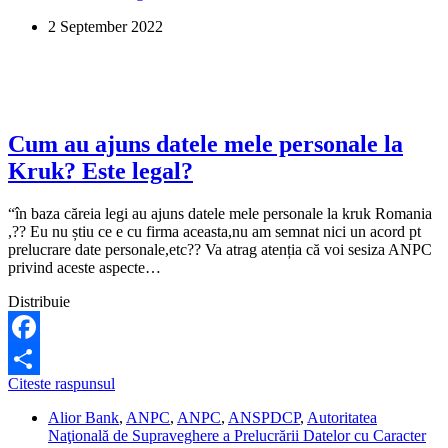
m-
2 September 2022
a
raportat
la
Biroul
de
Credit,
fara
Cum au ajuns datele mele personale la
sa
Kruk? Este legal?
stiu.
Ce
pot
“în baza căreia legi au ajuns datele mele personale la kruk Romania
sa
,?? Eu nu știu ce e cu firma aceasta,nu am semnat nici un acord pt
fac?
prelucrare date personale,etc?? Va atrag atenția că voi sesiza ANPC
privind aceste aspecte…
Distribuie
Facebook
Cum
Citeste raspunsul
Share
au
Alior Bank
,
ANPC
,
ANPC
,
ANSPDCP
,
Autoritatea
ajuns
Naţională de Supraveghere a Prelucrării Datelor cu Caracter
datele