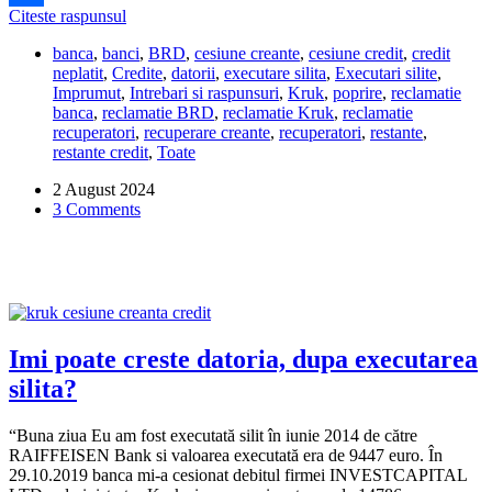
Kruk
Citeste raspunsul
Share
mi-
banca
,
banci
,
BRD
,
cesiune creante
,
cesiune credit
,
credit
a
neplatit
,
Credite
,
datorii
,
executare silita
,
Executari silite
,
pus
Imprumut
,
Intrebari si raspunsuri
,
Kruk
,
poprire
,
reclamatie
poprire
banca
,
reclamatie BRD
,
reclamatie Kruk
,
reclamatie
pentru
recuperatori
,
recuperare creante
,
recuperatori
,
restante
,
un
restante credit
,
Toate
credit
achitat
2 August 2024
din
3 Comments
2006!
Ce
pot
sa
fac?
Imi poate creste datoria, dupa executarea
silita?
“Buna ziua Eu am fost executată silit în iunie 2014 de către
RAIFFEISEN Bank si valoarea executată era de 9447 euro. În
29.10.2019 banca mi-a cesionat debitul firmei INVESTCAPITAL