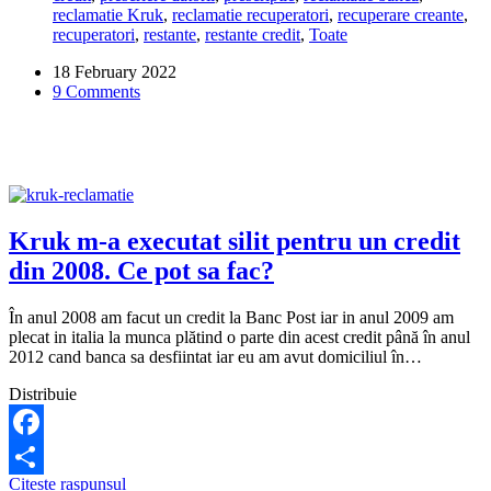
reclamatie Kruk
,
reclamatie recuperatori
,
recuperare creante
,
credit
recuperatori
,
restante
,
restante credit
,
Toate
vechi
de
18 February 2022
15
9 Comments
ani.
E
legal?
Ce
pot
sa
fac?
Kruk m-a executat silit pentru un credit
din 2008. Ce pot sa fac?
În anul 2008 am facut un credit la Banc Post iar in anul 2009 am
plecat in italia la munca plătind o parte din acest credit până în anul
2012 cand banca sa desfiintat iar eu am avut domiciliul în…
Distribuie
Facebook
Kruk
Citeste raspunsul