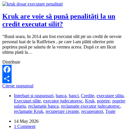
Kruk are voie să pună penalități la un
credit executat silit?
“Bună seara, In 2014 am fost executat silit ptr un credit de nevoie
personal luat de la Raiffeisen , pe care l-am plătit ulterior prin
poprirea pusă pe salariu de la vremea aceea. După ce am făcut
ultima plată la…
Distribuie
Facebook
Kruk
Citeste raspunsul
Share
are
Intrebari si raspunsuri
,
banca
,
banci
,
Credite
,
executare silita
,
voie
Executari silite
,
executor judecatoresc
,
Kruk
,
poprire
,
poprire
să
salariu
,
reclamatie banca
,
reclamatie executor judecatoresc
,
pună
reclamatie Kruk
,
recuperare creante
,
recuperatori
,
Toate
penalități
la
14 May 2026
un
1 Comment
credit