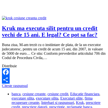
m-
au
trimis
la
Kruk.
Ce
pot
Kruk ma executa silit pentru un credit
sa
vechi de 15 ani. E legal? Ce pot sa fac?
fac?
Buna ziua, M-am trezit cu o instiintare de plata, de la un executor
judecatoresc, pentru un credit de acum 15 ani, din 2007, in valoare
de 5000 de euro… Ce stiu: Conform prevederilor articolului 706 din
Codul de Procedura Civila,…
Distribuie
Facebook
Kruk
Citeste raspunsul
Share
ma
banca
,
cesiune creante
,
cesiune credit
,
Educatie financiara
,
executa
executare silita
,
executare silita
,
Executari silite
,
firma
silit
recuperare creante
,
Intrebari si raspunsuri
,
Kruk
,
prescriere
pentru
credit
,
prescriere datorii
,
prescriptie
,
reclamatie banca
,
un