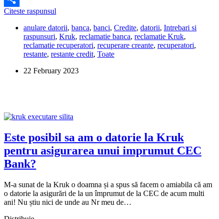
Ce
Citeste raspunsul
Share
procent
anulare datorii
,
banca
,
banci
,
Credite
,
datorii
,
Intrebari si
din
raspunsuri
,
Kruk
,
reclamatie banca
,
reclamatie Kruk
,
datorie
reclamatie recuperatori
,
recuperare creante
,
recuperatori
,
pot
restante
,
restante credit
,
Toate
negocia
cu
22 February 2023
Kruk,
pentru
a
inchide
dosarul?
Este posibil sa am o datorie la Kruk
pentru asigurarea unui imprumut CEC
Bank?
M-a sunat de la Kruk o doamna și a spus să facem o amiabila că am
o datorie la asigurări de la un împrumut de la CEC de acum multi
ani! Nu știu nici de unde au Nr meu de…
Distribuie