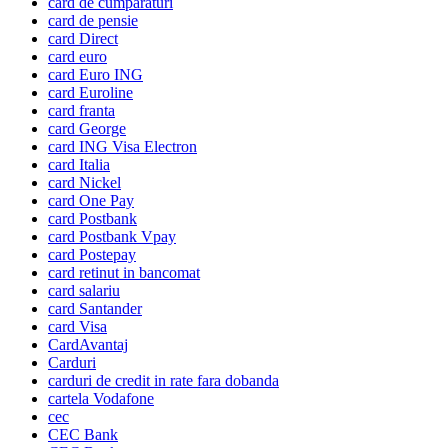
card de cumparaturi
card de pensie
card Direct
card euro
card Euro ING
card Euroline
card franta
card George
card ING Visa Electron
card Italia
card Nickel
card One Pay
card Postbank
card Postbank Vpay
card Postepay
card retinut in bancomat
card salariu
card Santander
card Visa
CardAvantaj
Carduri
carduri de credit in rate fara dobanda
cartela Vodafone
cec
CEC Bank