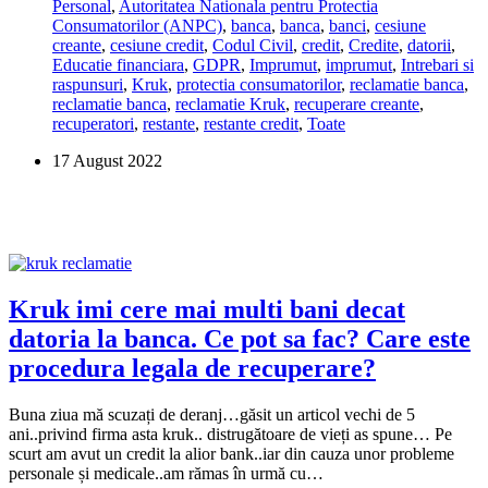
Personal
,
Autoritatea Nationala pentru Protectia
mele
Consumatorilor (ANPC)
,
banca
,
banca
,
banci
,
cesiune
personale
creante
,
cesiune credit
,
Codul Civil
,
credit
,
Credite
,
datorii
,
la
Educatie financiara
,
GDPR
,
Imprumut
,
imprumut
,
Intrebari si
Kruk?
raspunsuri
,
Kruk
,
protectia consumatorilor
,
reclamatie banca
,
Este
reclamatie banca
,
reclamatie Kruk
,
recuperare creante
,
legal?
recuperatori
,
restante
,
restante credit
,
Toate
17 August 2022
Kruk imi cere mai multi bani decat
datoria la banca. Ce pot sa fac? Care este
procedura legala de recuperare?
Buna ziua mă scuzați de deranj…găsit un articol vechi de 5
ani..privind firma asta kruk.. distrugătoare de vieți as spune… Pe
scurt am avut un credit la alior bank..iar din cauza unor probleme
personale și medicale..am rămas în urmă cu…