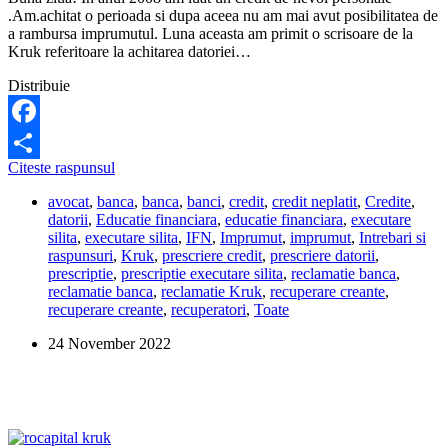
.Am.achitat o perioada si dupa aceea nu am mai avut posibilitatea de
a rambursa imprumutul. Luna aceasta am primit o scrisoare de la
Kruk referitoare la achitarea datoriei…
Distribuie
Facebook
Sunt
Citeste raspunsul
Share
executat
avocat
,
banca
,
banca
,
banci
,
credit
,
credit neplatit
,
Credite
,
silit
datorii
,
Educatie financiara
,
educatie financiara
,
executare
dupa
silita
,
executare silita
,
IFN
,
Imprumut
,
imprumut
,
Intrebari si
14
raspunsuri
,
Kruk
,
prescriere credit
,
prescriere datorii
,
ani
prescriptie
,
prescriptie executare silita
,
reclamatie banca
,
de
reclamatie banca
,
reclamatie Kruk
,
recuperare creante
,
cand
recuperare creante
,
recuperatori
,
Toate
am
luat
24 November 2022
creditul!
Ce
pot
sa
fac?