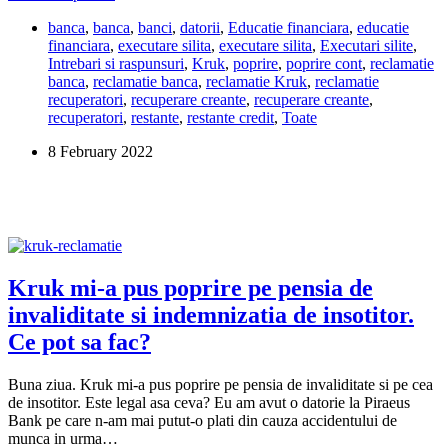
Share
m-
banca
,
banca
,
banci
,
datorii
,
Educatie financiara
,
educatie
a
financiara
,
executare silita
,
executare silita
,
Executari silite
,
executat
Intrebari si raspunsuri
,
Kruk
,
poprire
,
poprire cont
,
reclamatie
silit
banca
,
reclamatie banca
,
reclamatie Kruk
,
reclamatie
pentru
recuperatori
,
recuperare creante
,
recuperare creante
,
un
recuperatori
,
restante
,
restante credit
,
Toate
credit
din
8 February 2022
2008.
Ce
pot
sa
fac?
Kruk mi-a pus poprire pe pensia de
invaliditate si indemnizatia de insotitor.
Ce pot sa fac?
Buna ziua. Kruk mi-a pus poprire pe pensia de invaliditate si pe cea
de insotitor. Este legal asa ceva? Eu am avut o datorie la Piraeus
Bank pe care n-am mai putut-o plati din cauza accidentului de
munca in urma…