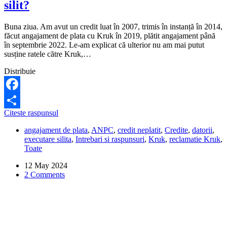
silit?
Buna ziua. Am avut un credit luat în 2007, trimis în instanță în 2014,
făcut angajament de plata cu Kruk în 2019, plătit angajament până
în septembrie 2022. Le-am explicat că ulterior nu am mai putut
susține ratele către Kruk,…
Distribuie
Facebook
Ce
Citeste raspunsul
Share
pot
angajament de plata
,
ANPC
,
credit neplatit
,
Credite
,
datorii
,
sa
executare silita
,
Intrebari si raspunsuri
,
Kruk
,
reclamatie Kruk
,
fac
Toate
daca
Kruk
12 May 2024
m-
2 Comments
a
executat
silit?