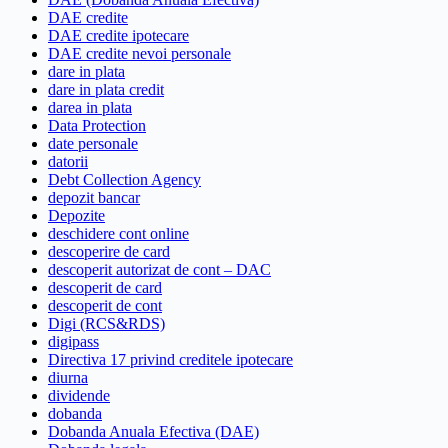
DAE credite
DAE credite ipotecare
DAE credite nevoi personale
dare in plata
dare in plata credit
darea in plata
Data Protection
date personale
datorii
Debt Collection Agency
depozit bancar
Depozite
deschidere cont online
descoperire de card
descoperit autorizat de cont – DAC
descoperit de card
descoperit de cont
Digi (RCS&RDS)
digipass
Directiva 17 privind creditele ipotecare
diurna
dividende
dobanda
Dobanda Anuala Efectiva (DAE)