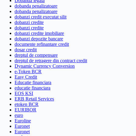
Dobanda legala
dobanda penalizatoare
dobanda penalizatoare
dobanzi credit executat silit
dobanzi credite
dobanzi credite
dobanzi credite imobiliare
dobanzi depozite bancare
documente refinantare credit
dosar credit
dreptul de compensare
dreptul de retragere din contract credit
Dynamic Currency Conversion
e-Token BCR
Easy Credit
Educatie financiara
educatie financiara
EOS KSI
ERB Retail Services
etoken BCR
EURIBOR
euro
Euroline
Euronet
Euronet