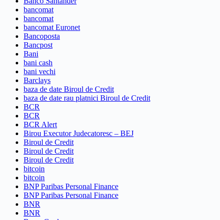
Banco Santander
bancomat
bancomat
bancomat Euronet
Bancoposta
Bancpost
Bani
bani cash
bani vechi
Barclays
baza de date Biroul de Credit
baza de date rau platnici Biroul de Credit
BCR
BCR
BCR Alert
Birou Executor Judecatoresc – BEJ
Biroul de Credit
Biroul de Credit
Biroul de Credit
bitcoin
bitcoin
BNP Paribas Personal Finance
BNP Paribas Personal Finance
BNR
BNR