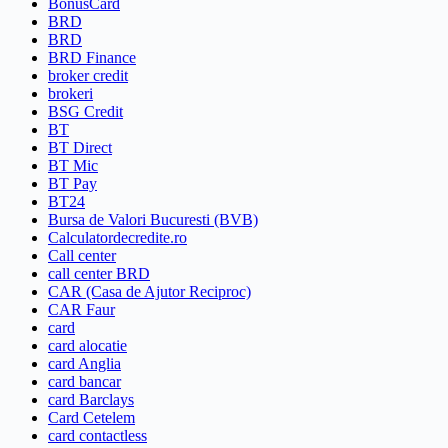
BonusCard
BRD
BRD
BRD Finance
broker credit
brokeri
BSG Credit
BT
BT Direct
BT Mic
BT Pay
BT24
Bursa de Valori Bucuresti (BVB)
Calculatordecredite.ro
Call center
call center BRD
CAR (Casa de Ajutor Reciproc)
CAR Faur
card
card alocatie
card Anglia
card bancar
card Barclays
Card Cetelem
card contactless