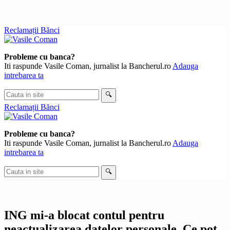
Skip
Reclamații Bănci
to
content
Probleme cu banca?
Iti raspunde Vasile Coman, jurnalist la Bancherul.ro
Adauga
intrebarea ta
Cauta
🔍
in
Reclamații Bănci
site
Probleme cu banca?
Iti raspunde Vasile Coman, jurnalist la Bancherul.ro
Adauga
intrebarea ta
Cauta
🔍
in
site
ING mi-a blocat contul pentru
neactualizarea datelor personale. Ce pot