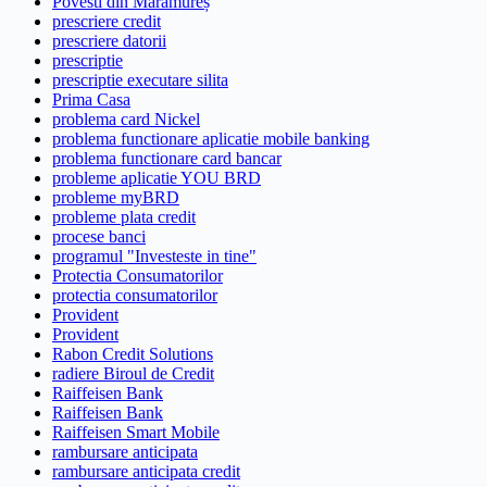
Povesti din Maramureș
prescriere credit
prescriere datorii
prescriptie
prescriptie executare silita
Prima Casa
problema card Nickel
problema functionare aplicatie mobile banking
problema functionare card bancar
probleme aplicatie YOU BRD
probleme myBRD
probleme plata credit
procese banci
programul "Investeste in tine"
Protectia Consumatorilor
protectia consumatorilor
Provident
Provident
Rabon Credit Solutions
radiere Biroul de Credit
Raiffeisen Bank
Raiffeisen Bank
Raiffeisen Smart Mobile
rambursare anticipata
rambursare anticipata credit