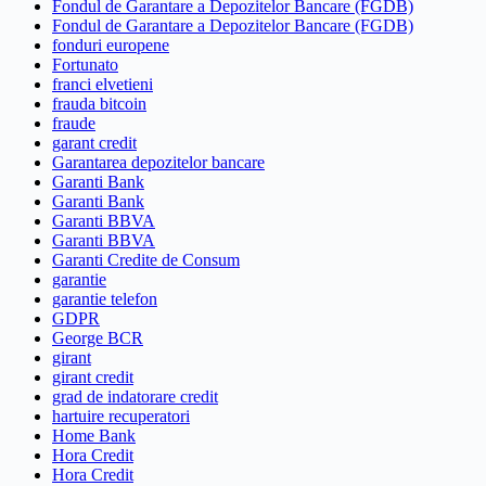
Fondul de Garantare a Depozitelor Bancare (FGDB)
Fondul de Garantare a Depozitelor Bancare (FGDB)
fonduri europene
Fortunato
franci elvetieni
frauda bitcoin
fraude
garant credit
Garantarea depozitelor bancare
Garanti Bank
Garanti Bank
Garanti BBVA
Garanti BBVA
Garanti Credite de Consum
garantie
garantie telefon
GDPR
George BCR
girant
girant credit
grad de indatorare credit
hartuire recuperatori
Home Bank
Hora Credit
Hora Credit