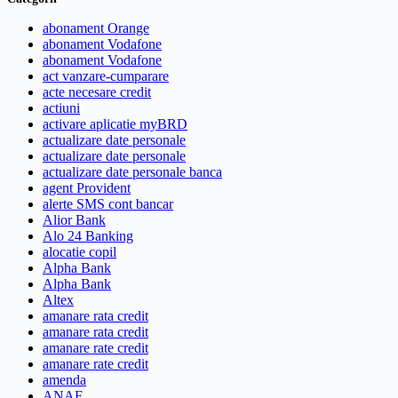
abonament Orange
abonament Vodafone
abonament Vodafone
act vanzare-cumparare
acte necesare credit
actiuni
activare aplicatie myBRD
actualizare date personale
actualizare date personale
actualizare date personale banca
agent Provident
alerte SMS cont bancar
Alior Bank
Alo 24 Banking
alocatie copil
Alpha Bank
Alpha Bank
Altex
amanare rata credit
amanare rata credit
amanare rate credit
amanare rate credit
amenda
ANAF