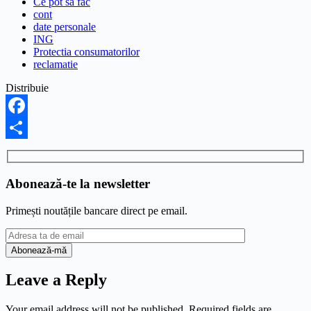
Ce pot sa fac
cont
date personale
ING
Protectia consumatorilor
reclamatie
Distribuie
Facebook
Share
Abonează-te la newsletter
Primești noutățile bancare direct pe email.
Leave a Reply
Your email address will not be published.
Required fields are