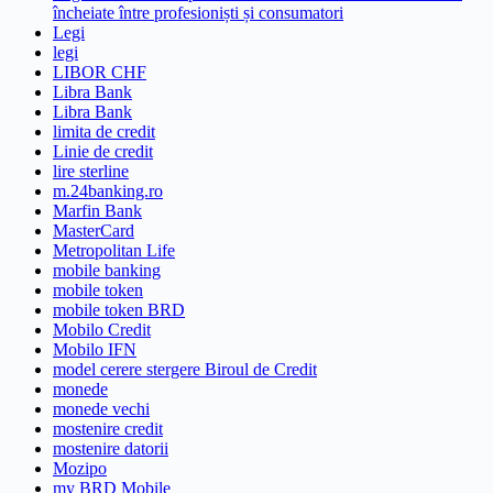
încheiate între profesioniști și consumatori
Legi
legi
LIBOR CHF
Libra Bank
Libra Bank
limita de credit
Linie de credit
lire sterline
m.24banking.ro
Marfin Bank
MasterCard
Metropolitan Life
mobile banking
mobile token
mobile token BRD
Mobilo Credit
Mobilo IFN
model cerere stergere Biroul de Credit
monede
monede vechi
mostenire credit
mostenire datorii
Mozipo
my BRD Mobile