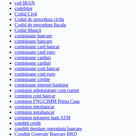
cod IBAN
codebitor
Codul Civil
Codul de procedura civila
Codul de procedura fiscala
Codul Muncii
comisioane bancare
comisioane bancare
comisioane card bancar
comisioane card euro
comisioane carduri
comisioane carduri
comisioane cont bancar
comisioane cont euro
comisioane credite
comisioane internet banking
comision administrare cont curent
comision cont bancar
comision FNGCIMM Prima Casa
comision interbancar
comision intrabancar
comision retragere bani ATM
conditii credit
conditii derulare operatiuni bancare
Conditii Generale Bancare BRD