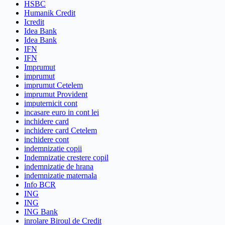
HSBC
Humanik Credit
Icredit
Idea Bank
Idea Bank
IFN
IFN
Imprumut
imprumut
imprumut Cetelem
imprumut Provident
imputernicit cont
incasare euro in cont lei
inchidere card
inchidere card Cetelem
inchidere cont
indemnizatie copii
Indemnizatie crestere copil
indemnizatie de hrana
indemnizatie maternala
Info BCR
ING
ING
ING Bank
inrolare Biroul de Credit