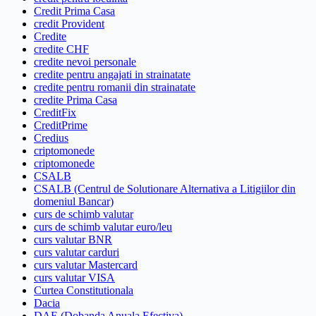
Credit Prima Casa
credit Provident
Credite
credite CHF
credite nevoi personale
credite pentru angajati in strainatate
credite pentru romanii din strainatate
credite Prima Casa
CreditFix
CreditPrime
Credius
criptomonede
criptomonede
CSALB
CSALB (Centrul de Solutionare Alternativa a Litigiilor din
domeniul Bancar)
curs de schimb valutar
curs de schimb valutar euro/leu
curs valutar BNR
curs valutar carduri
curs valutar Mastercard
curs valutar VISA
Curtea Constitutionala
Dacia
DAE (Dobanda Anuala Efectiva)