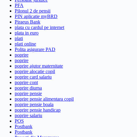
PFA
Pilonul 2 de pensii
PIN aplicatie myBRD
Piraeus Bank
plata cu cardul pe internet
plata in euro
plati
plati online
Polita asigurare PAD
poprire
poprire
poprire ajutor maternitate
poprire alocatie copil
poprire card salariu
poprire cont
poprire diurna
poprire pensie
poprire pensie alimentara copil
poprire pensie boala
poprire pensie handicap
poprire salariu
POS
Postbank
Postbank