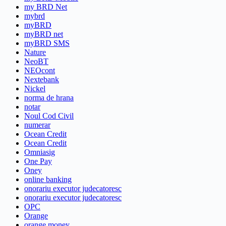
my BRD Net
mybrd
myBRD
myBRD net
myBRD SMS
Nature
NeoBT
NEOcont
Nextebank
Nickel
norma de hrana
notar
Noul Cod Civil
numerar
Ocean Credit
Ocean Credit
Omniasig
One Pay
Oney
online banking
onorariu executor judecatoresc
onorariu executor judecatoresc
OPC
Orange
orange money