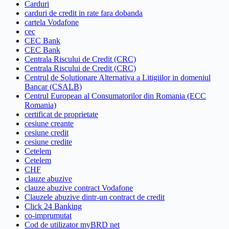
Carduri
carduri de credit in rate fara dobanda
cartela Vodafone
cec
CEC Bank
CEC Bank
Centrala Riscului de Credit (CRC)
Centrala Riscului de Credit (CRC)
Centrul de Solutionare Alternativa a Litigiilor in domeniul
Bancar (CSALB)
Centrul European al Consumatorilor din Romania (ECC
Romania)
certificat de proprietate
cesiune creante
cesiune credit
cesiune credite
Cetelem
Cetelem
CHF
clauze abuzive
clauze abuzive contract Vodafone
Clauzele abuzive dintr-un contract de credit
Click 24 Banking
co-imprumutat
Cod de utilizator myBRD net