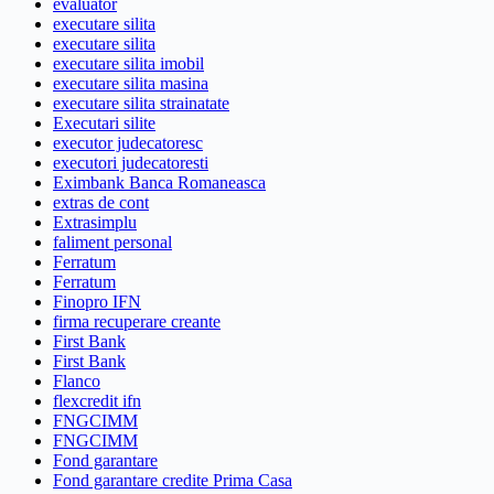
evaluator
executare silita
executare silita
executare silita imobil
executare silita masina
executare silita strainatate
Executari silite
executor judecatoresc
executori judecatoresti
Eximbank Banca Romaneasca
extras de cont
Extrasimplu
faliment personal
Ferratum
Ferratum
Finopro IFN
firma recuperare creante
First Bank
First Bank
Flanco
flexcredit ifn
FNGCIMM
FNGCIMM
Fond garantare
Fond garantare credite Prima Casa