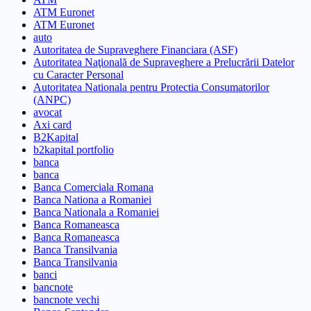
ATM Euronet
ATM Euronet
auto
Autoritatea de Supraveghere Financiara (ASF)
Autoritatea Naţională de Supraveghere a Prelucrării Datelor
cu Caracter Personal
Autoritatea Nationala pentru Protectia Consumatorilor
(ANPC)
avocat
Axi card
B2Kapital
b2kapital portfolio
banca
banca
Banca Comerciala Romana
Banca Nationa a Romaniei
Banca Nationala a Romaniei
Banca Romaneasca
Banca Romaneasca
Banca Transilvania
Banca Transilvania
banci
bancnote
bancnote vechi