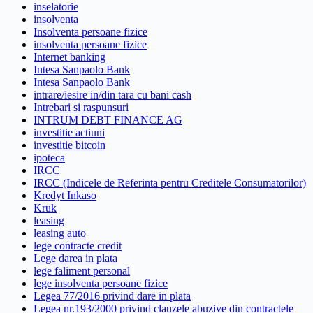
inselatorie
insolventa
Insolventa persoane fizice
insolventa persoane fizice
Internet banking
Intesa Sanpaolo Bank
Intesa Sanpaolo Bank
intrare/iesire in/din tara cu bani cash
Intrebari si raspunsuri
INTRUM DEBT FINANCE AG
investitie actiuni
investitie bitcoin
ipoteca
IRCC
IRCC (Indicele de Referinta pentru Creditele Consumatorilor)
Kredyt Inkaso
Kruk
leasing
leasing auto
lege contracte credit
Lege darea in plata
lege faliment personal
lege insolventa persoane fizice
Legea 77/2016 privind dare in plata
Legea nr.193/2000 privind clauzele abuzive din contractele