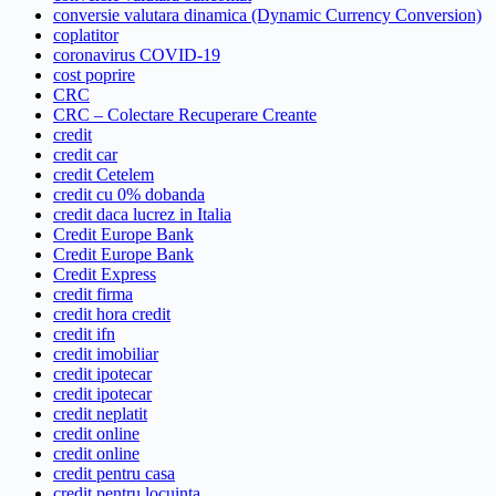
conversie valutara dinamica (Dynamic Currency Conversion)
coplatitor
coronavirus COVID-19
cost poprire
CRC
CRC – Colectare Recuperare Creante
credit
credit car
credit Cetelem
credit cu 0% dobanda
credit daca lucrez in Italia
Credit Europe Bank
Credit Europe Bank
Credit Express
credit firma
credit hora credit
credit ifn
credit imobiliar
credit ipotecar
credit ipotecar
credit neplatit
credit online
credit online
credit pentru casa
credit pentru locuinta