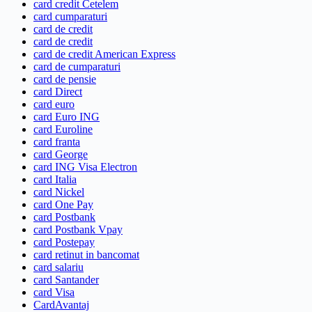
card credit Cetelem
card cumparaturi
card de credit
card de credit
card de credit American Express
card de cumparaturi
card de pensie
card Direct
card euro
card Euro ING
card Euroline
card franta
card George
card ING Visa Electron
card Italia
card Nickel
card One Pay
card Postbank
card Postbank Vpay
card Postepay
card retinut in bancomat
card salariu
card Santander
card Visa
CardAvantaj