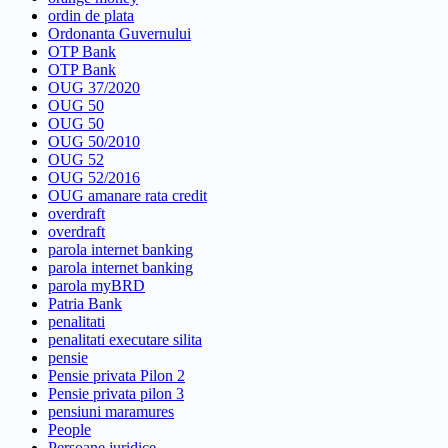
ordin de plata
Ordonanta Guvernului
OTP Bank
OTP Bank
OUG 37/2020
OUG 50
OUG 50
OUG 50/2010
OUG 52
OUG 52/2016
OUG amanare rata credit
overdraft
overdraft
parola internet banking
parola internet banking
parola myBRD
Patria Bank
penalitati
penalitati executare silita
pensie
Pensie privata Pilon 2
Pensie privata pilon 3
pensiuni maramures
People
Persoane juridice