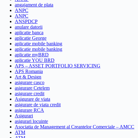
angajament de plata
ANPC
ANPC
ANSPDCP
anulare datorii
aplicatie banca
aplicatie George
aplicatie mobile banking
aplicatie mobile banking
aplicatie myBRD
aplicatie YOU BRD
APS – ASSET PORTFOLIO SERVICING
APS Romania
Art & Design
asigurare casco
asigurare Cetelem
asigurare credit
Asigurare de viata
asigurare de viata credit
asigurare RCA
Asigurari
asigurari locuinte
Asociatia de Management al Creantelor Comerciale – AMCC
ATM
ATM