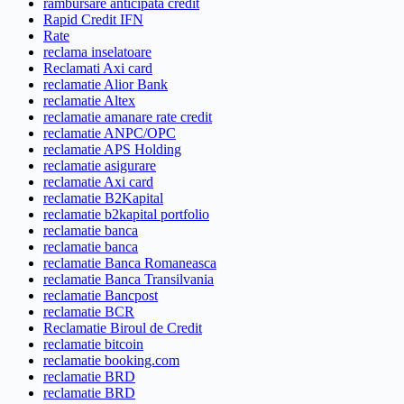
rambursare anticipata credit
Rapid Credit IFN
Rate
reclama inselatoare
Reclamati Axi card
reclamatie Alior Bank
reclamatie Altex
reclamatie amanare rate credit
reclamatie ANPC/OPC
reclamatie APS Holding
reclamatie asigurare
reclamatie Axi card
reclamatie B2Kapital
reclamatie b2kapital portfolio
reclamatie banca
reclamatie banca
reclamatie Banca Romaneasca
reclamatie Banca Transilvania
reclamatie Bancpost
reclamatie BCR
Reclamatie Biroul de Credit
reclamatie bitcoin
reclamatie booking.com
reclamatie BRD
reclamatie BRD