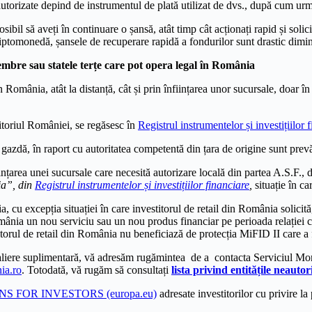
eautorizate depind de instrumentul de plată utilizat de dvs., după cum ur
posibil să aveți în continuare o șansă, atât timp cât acționați rapid și sol
 criptomonedă, șansele de recuperare rapidă a fondurilor sunt drastic dimi
 membre sau statele terțe care pot opera legal în România
în România, atât la distanță, cât și prin înființarea unor sucursale, doar 
eritoriul României, se regăsesc în
Registrul instrumentelor și investițiilor 
ru gazdă, în raport cu autoritatea competentă din țara de origine sunt pr
iințarea unei sucursale care necesită autorizare locală din partea A.S.F.,
nia”, din
Registrul instrumentelor și investițiilor financiare
,
situație în ca
, cu excepția situației în care investitorul de retail din România solicită, 
România un nou serviciu sau un nou produs financiar pe perioada relației c
stitorul de retail din România nu beneficiază de protecția MiFID II care 
etaliere suplimentară, vă adresăm rugămintea de a contacta Serviciul Mon
ia.ro
. Totodată, vă rugăm să consultați
li
sta privind entitățile neauto
 FOR INVESTORS (europa.eu)
adresate investitorilor cu privire la