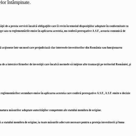
elor întâmpinate.
ii de a presta servicii încalcă obligaţiile care îi revin în temeiul dispoziţiilor adoptate în conformitate cu
 lege sau cu reglementările emise în aplicarea acesteia, nu conferă prerogative A.S.F., aceasta comunică de
 să acţioneze într-un mod care prejudiciază clar interesele investitorilor din România sau funcţionarea
e a interzice firmelor de investiţii care încalcă normele să iniţieze alte tranzacţii pe teritoriul României, şi
u reglementărilor secundare emise în aplicarea acesteia care conferă prerogative A.S.F., A.S.F. emite o decizie
ică natura măsurilor adoptate autorităţilor competente ale statului membru de origine.
ă a statului membru de origine, ia toate măsurile adecvate necesare pentru a proteja investitorii şi buna