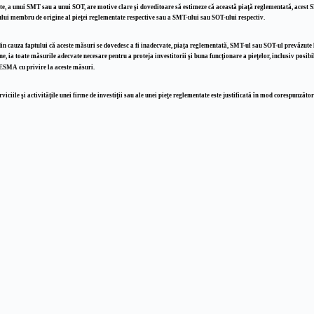
ate, a unui SMT sau a unui SOT, are motive clare şi doveditoare să estimeze că această piaţă reglementată, acest S
tului membru de origine al pieţei reglementate respective sau a SMT-ului sau SOT-ului respectiv.
in cauza faptului că aceste măsuri se dovedesc a fi inadecvate, piaţa reglementată, SMT-ul sau SOT-ul prevăzute l
, ia toate măsurile adecvate necesare pentru a proteja investitorii şi buna funcţionare a pieţelor, inclusiv posib
 ESMA cu privire la aceste măsuri.
rviciile şi activităţile unei firme de investiţii sau ale unei pieţe reglementate este justificată în mod corespunzăto