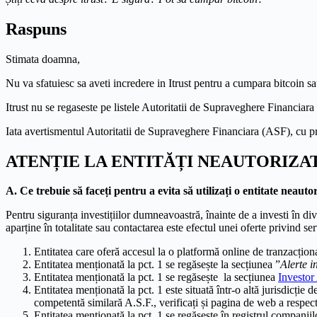
Raspuns
Stimata doamna,
Nu va sfatuiesc sa aveti incredere in Itrust pentru a cumpara bitcoin sau
Itrust nu se regaseste pe listele Autoritatii de Supraveghere Financiara 
Iata avertismentul Autoritatii de Supraveghere Financiara (ASF), cu privir
ATENȚIE LA ENTITĂȚI NEAUTORIZA
A. Ce trebuie să faceți pentru a evita să utilizați o entitate neauto
Pentru siguranța investițiilor dumneavoastră, înainte de a investi în dive
aparține în totalitate sau contactarea este efectul unei oferte privind se
Entitatea care oferă accesul la o platformă online de tranzacțion
Entitatea menționată la pct. 1 se regăsește la secțiunea ”
Alerte i
Entitatea menționată la pct. 1 se regăsește la secțiunea
Investor 
Entitatea menționată la pct. 1 este situată într-o altă jurisdicție 
competentă similară A.S.F., verificați și pagina de web a respecti
Entitatea menționată la pct. 1 se regăsește în registrul companiil