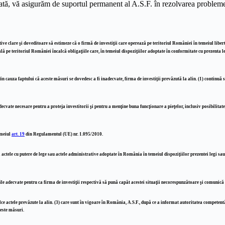
odată, vă asigurăm de suportul permanent al A.S.F. în rezolvarea problem
ve clare şi doveditoare să estimeze că o firmă de investiţii care operează pe teritoriul României în temeiul libertăţ
sală pe teritoriul României încalcă obligaţiile care, în temeiul dispoziţiilor adoptate în conformitate cu prezenta
n cauza faptului că aceste măsuri se dovedesc a fi inadecvate, firma de investiţii prevăzută la alin. (1) continuă
te necesare pentru a proteja investitorii şi pentru a menţine buna funcţionare a pieţelor, inclusiv posibilitatea d
emeiul
art. 19
din Regulamentul (UE) nr. 1.095/2010.
 actele cu putere de lege sau actele administrative adoptate în România în temeiul dispoziţiilor prezentei legi sa
surile adecvate pentru ca firma de investiţii respectivă să pună capăt acestei situaţii necorespunzătoare şi comun
ce actele prevăzute la alin. (3) care sunt în vigoare în România, A.S.F., după ce a informat autoritatea competent
ceste măsuri.