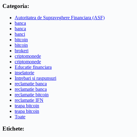
Categoria:
Autoritatea de Supraveghere Financiara (ASF)
banca
banca
banci
bitcoin
bitcoin
brokeri
criptomonede
criptomonede
Educatie financiara
inselatorie
Intrebari si raspunsuri
reclamatie banca
reclamatie banca
reclamatie bitcoin
reclamatie IFN
teapa bitcoin
teapa bitcoin
Toate
Etichete: