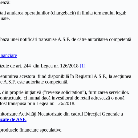
mează:
icitați anularea operațiunilor (chargeback) în limita termenului legal;
nuate.
în baza unei notificări transmise A.S.F. de către autoritatea competentă
financiare
evăzute de art. 244 din Legea nr. 126/2018
[1]
.
 denumirea acestora fiind disponibilă în Registrul A.S.F., la secțiunea
re A.S.F. este autoritate competentă.
din proprie inițiativă (”reverse solicitation”), furnizarea serviciilor.
ontractuale, ci numai dacă investitorul de retail adresează o nouă
a fost transpusă prin Legea nr. 126/2018.
itorizare Activități Neautorizate din cadrul Direcției Generale a
rizate de ASF.
 produsele financiare speculative.