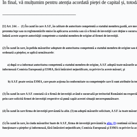
În final, vă mulțumim pentru atenția acordată pieței de capital și, tot
______________________________
[1]
Art. 244. –
(1)
În cazul în care A.S.F., în calitate de autoritate competentă a statului membru gazdă, are moti
prezenta lege sau cu reglementările emise în aplicarea acesteia sau că o firmă de investiţii care deţine o sucur
îndată aceste aspecte autorităţii competente a statului membru de origine al firmei de investiţii.
(2)
În cazul în care, în pofida măsurilor adoptate de autoritatea competentă a statului membru de origine sau di
ordonată a pieţelor, se aplică următoarele:
a)
după ce a informat autoritatea competentă a statului membru de origine, A.S.F. adoptă toate măsurile adecva
informează Comisia Europeană şi ESMA, fără întârzieri nejustificate, cu privire la aceste măsuri; şi
b)
A.S.F. poate sesiza ESMA, care poate acţiona în conformitate cu competenţele care îi sunt atribuite în t
(3)
În cazul în care A.S.F. constată că o firmă de investiţii având o sucursală pe teritoriul României nu respectă
prin care solicită firmei de investiţii respective să pună capăt acestei situaţii necorespunzătoare.
(4)
În cazul în care firma de investiţii prevăzută la alin. (3) nu adoptă măsurile solicitate, A.S.F. ia toate mă
(5)
În cazul în care, în ciuda măsurilor luate de A.S.F., firma de investiţii prevăzută la
alin. (3)
continuă să încal
funcţionare a pieţelor şi informează, fără întârzieri nejustificate, Comisia Europeană şi ESMA cu privire la a