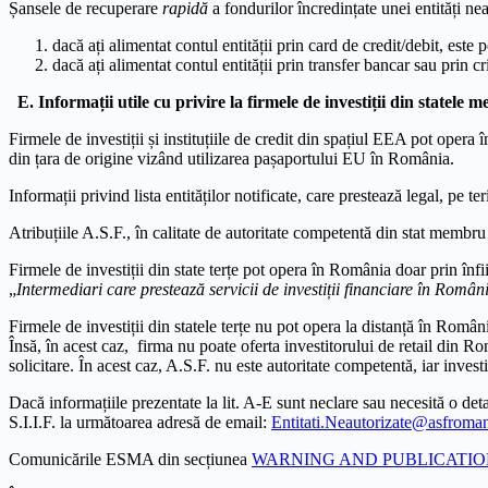
Șansele de recuperare
rapidă
a fondurilor încredințate unei entități n
dacă ați alimentat contul entității prin card de credit/debit, este 
dacă ați alimentat contul entității prin transfer bancar sau prin
E. Informații utile cu privire la firmele de investiții din statele
Firmele de investiții și instituțiile de credit din spațiul EEA pot opera 
din țara de origine vizând utilizarea pașaportului EU în România.
Informații privind lista entităților notificate, care prestează legal, pe t
Atribuțiile A.S.F., în calitate de autoritate competentă din stat memb
Firmele de investiții din state terțe pot opera în România doar prin înf
„
Intermediari care prestează servicii de investiții financiare în Româ
Firmele de investiții din statele terțe nu pot opera la distanță în România
Însă, în acest caz, firma nu poate oferta investitorului de retail din 
solicitare. În acest caz, A.S.F. nu este autoritate competentă, iar inve
Dacă informațiile prezentate la lit. A-E sunt neclare sau necesită o d
S.I.I.F. la următoarea adresă de email:
Entitati.Neautorizate@asfroman
Comunicările ESMA din secțiunea
WARNING AND PUBLICATIONS