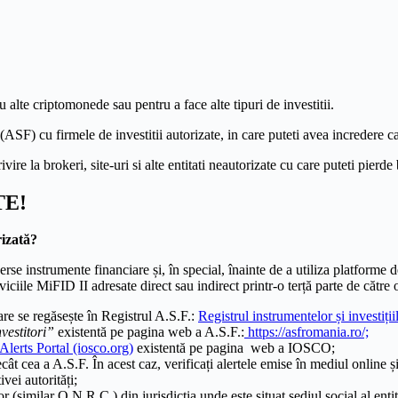
 alte criptomonede sau pentru a face alte tipuri de investitii.
(ASF) cu firmele de investitii autorizate, in care puteti avea incredere ca
e la brokeri, site-uri si alte entitati neautorizate cu care puteti pierde b
TE!
rizată?
rse instrumente financiare și, în special, înainte de a utiliza platforme de
rviciile MiFID II adresate direct sau indirect printr-o terță parte de cătr
are se regăsește în Registrul A.S.F.:
Registrul instrumentelor și investiții
nvestitori”
existentă pe pagina web a A.S.F.:
https://asfromania.ro/;
Alerts Portal (iosco.org)
existentă pe pagina web a IOSCO;
decât cea a A.S.F. În acest caz, verificați alertele emise în mediul online ș
vei autorități;
or (similar O.N.R.C.) din jurisdicția unde este situat sediul social al ent