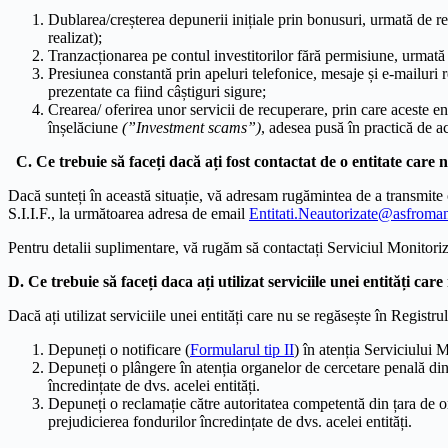
Dublarea/creșterea depunerii inițiale prin bonusuri, urmată de re
realizat);
Tranzacționarea pe contul investitorilor fără permisiune, urmată 
Presiunea constantă prin apeluri telefonice, mesaje și e-mailuri re
prezentate ca fiind câștiguri sigure;
Crearea/ oferirea unor servicii de recuperare, prin care aceste ent
înșelăciune
(”Investment scams”)
, adesea pusă în practică de ac
C. Ce trebuie să faceți dacă ați fost contactat de o entitate care 
Dacă sunteți în această situație, vă adresam rugămintea de a transmite o
S.I.I.F., la următoarea adresa de email
Entitati.Neautorizate@asfroman
Pentru detalii suplimentare, vă rugăm să contactați Serviciul Monitoriz
D. Ce trebuie să faceți daca ați utilizat serviciile unei entități car
Dacă ați utilizat serviciile unei entități care nu se regăsește în Regis
Depuneți o notificare (
Formularul tip II
) în atenția Serviciului 
Depuneți o plângere în atenția organelor de cercetare penală din
încredințate de dvs. acelei entități.
Depuneți o reclamație către autoritatea competentă din țara de orig
prejudicierea fondurilor încredințate de dvs. acelei entități.