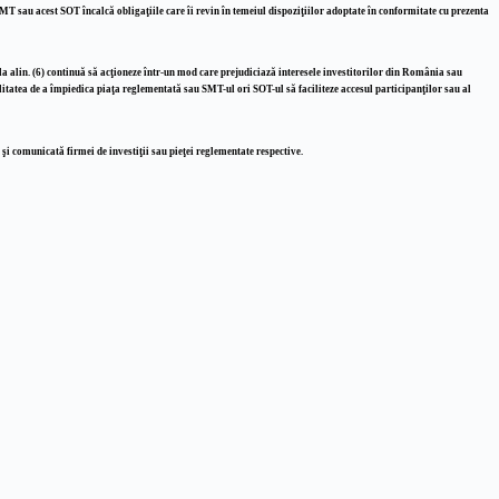
MT sau acest SOT încalcă obligaţiile care îi revin în temeiul dispoziţiilor adoptate în conformitate cu prezenta
a alin. (6) continuă să acţioneze într-un mod care prejudiciază interesele investitorilor din România sau
ilitatea de a împiedica piaţa reglementată sau SMT-ul ori SOT-ul să faciliteze accesul participanţilor sau al
r şi comunicată firmei de investiţii sau pieţei reglementate respective.