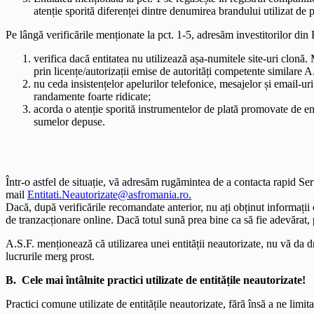
atenție sporită diferenței dintre denumirea brandului utilizat de
Pe lângă verificările menționate la pct. 1-5, adresăm investitorilor di
verifica dacă entitatea nu utilizează așa-numitele site-uri clonă.
prin licențe/autorizații emise de autorități competente similare A
nu ceda insistențelor apelurilor telefonice, mesajelor și email-ur
randamente foarte ridicate;
acorda o atenție sporită instrumentelor de plată promovate de ent
sumelor depuse.
Într-o astfel de situație, vă adresăm rugămintea de a contacta rapid Serv
mail
Entitati.Neautorizate@asfromania.ro.
Dacă, după verificările recomandate anterior, nu ați obținut informații c
de tranzacționare online. Dacă totul sună prea bine ca să fie adevărat, 
A.S.F. menționează că utilizarea unei entității neautorizate, nu vă da
lucrurile merg prost.
B. Cele mai întâlnite practici utilizate de entitățile neautorizate!
Practici comune utilizate de entitățile neautorizate, fără însă a ne limita