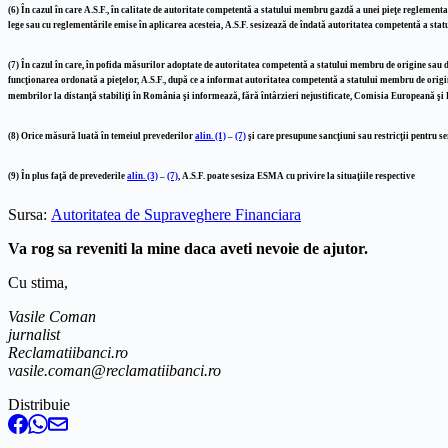
(6)
În cazul în care A.S.F., în calitate de autoritate competentă a statului membru gazdă a unei pieţe reglement
lege sau cu reglementările emise în aplicarea acesteia, A.S.F. sesizează de îndată autoritatea competentă a sta
(7)
În cazul în care, în pofida măsurilor adoptate de autoritatea competentă a statului membru de origine sau d
funcţionarea ordonată a pieţelor, A.S.F., după ce a informat autoritatea competentă a statului membru de origine
membrilor la distanţă stabiliţi în România şi informează, fără întârzieri nejustificate, Comisia Europeană şi
(8)
Orice măsură luată în temeiul prevederilor
alin. (1)
–
(7)
şi care presupune sancţiuni sau restricţii pentru se
(9)
În plus faţă de prevederile
alin. (3)
–
(7)
, A.S.F. poate sesiza ESMA cu privire la situaţiile respective
Sursa:
Autoritatea de Supraveghere Financiara
Va rog sa reveniti la mine daca aveti nevoie de ajutor.
Cu stima,
Vasile Coman
jurnalist
Reclamatiibanci.ro
vasile.coman@reclamatiibanci.ro
Distribuie