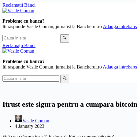
Skip
Reclamații Bănci
to
content
Probleme cu banca?
Iti raspunde Vasile Coman, jurnalist la Bancherul.ro
Adauga intrebarea
Cauta
🔍
in
Reclamații Bănci
site
Probleme cu banca?
Iti raspunde Vasile Coman, jurnalist la Bancherul.ro
Adauga intrebarea
Cauta
🔍
in
site
Itrust este sigura pentru a cumpara bitcoi
Vasile Coman
4 January 2023
Știți ceva despre ltrust? E sigura? Pot sa cumpar bitcoin?