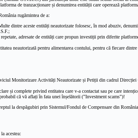
 platforma de tranzacționare și denumirea entității care operează platform
n România rugămintea de a:
 Multe dintre aceste entități neautorizate folosesc, în mod abuziv, denumi
.S.F.;
i repetate, adresate de entități care propun investiții prin diferite platfo
itatea neautorizată pentru alimentarea contului, pentru că fiecare dintre
iciul Monitorizare Activități Neautorizate și Petiții din cadrul Direcției 
lare și complete privind entitatea care v-a contactat sau pe care intențion
probabil că vă aflați în fata unei înșelătorii (”Investment scams”)!
 dreptul la despăgubiri prin Sistemul/Fondul de Compensare din România, 
 la acestea: