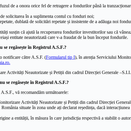
fuzul de a onora orice fel de retragere a fondurilor până la tranzacționa
de solicitarea în a suplimenta contul cu fonduri noi;
petate, dublată de solicitări repetate și insistente de a adăuga noi fondur
ități susțin că ajută la recuperarea fondurilor investitorilor sau că vânea
eiași entitate neautorizată care v-a fraudat de la bun început fondurile.
nu se regăsește în Registrul A.S.F.?
 notificare către A.S.F. (
Formularul tip I
), în atenția Serviciului Monito
ia.ro.
are Activități Neautorizate și Petiții din cadrul Direcției Generale –S.I
e nu se regăsește în Registrul A.S.F.?
trul A.S.F., vă recomandăm următoarele:
Monitorizare Activități Neautorizate și Petiții din cadrul Direcției General
 România situate în zona unde ați declarat reședința, dacă interacțiunea 
ine a entității, în măsura în care jurisdicția respectivă a stabilit o auto