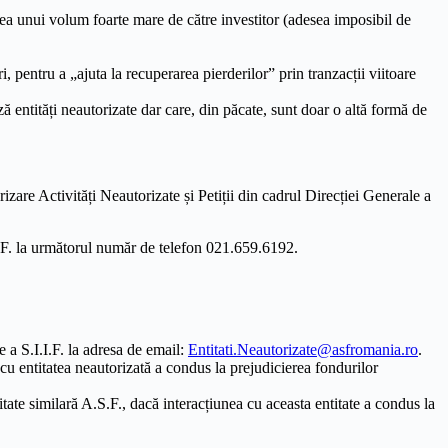
rea unui volum foarte mare de către investitor (adesea imposibil de
i, pentru a „ajuta la recuperarea pierderilor” prin tranzacții viitoare
ză entități neautorizate dar care, din păcate, sunt doar o altă formă de
rizare Activități Neautorizate și Petiții din cadrul Direcției Generale a
.I.F. la următorul număr de telefon 021.659.6192.
e a S.I.I.F. la adresa de email:
Entitati.Neautorizate@asfromania.ro
.
cu entitatea neautorizată a condus la prejudicierea fondurilor
ritate similară A.S.F., dacă interacțiunea cu aceasta entitate a condus la