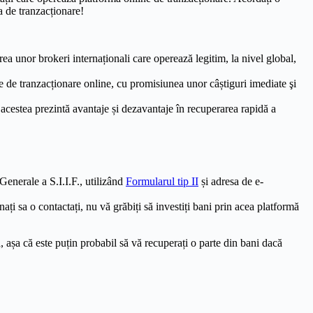
a de tranzacționare!
rea unor brokeri internaționali care operează legitim, la nivel global,
rme de tranzacționare online, cu promisiunea unor câștiguri imediate şi
 acestea prezintă avantaje și dezavantaje în recuperarea rapidă a
Generale a S.I.I.F., utilizând
Formularul tip II
și adresa de e-
ați sa o contactați, nu vă grăbiți să investiți bani prin acea platformă
așa că este puțin probabil să vă recuperați o parte din bani dacă