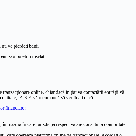
 nu va pierdeti banii.
ani sau puteti fi inselat.
 tranzacționare online, chiar dacă inițiativa contactării entității vă
e o entitate, A.S.F. vă recomandă să verificați dacă:
lor financiare;
i, în măsura în care jurisdicția respectivă are constituită o autoritate
ității care operează platforma online de tranzacționare. Acordați o