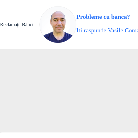
Skip
to
content
Probleme cu banca?
Reclamații Bănci
Iti raspunde Vasile Coma