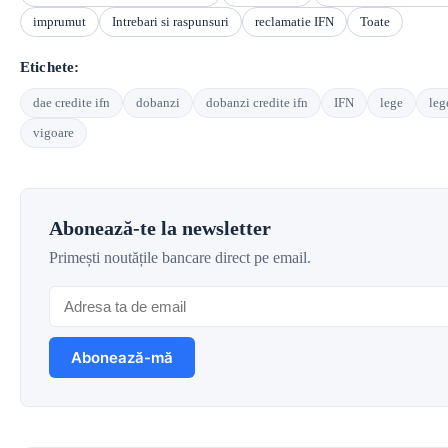
imprumut
Intrebari si raspunsuri
reclamatie IFN
Toate
Etichete:
dae credite ifn
dobanzi
dobanzi credite ifn
IFN
lege
leg
vigoare
Abonează-te la newsletter
Primești noutățile bancare direct pe email.