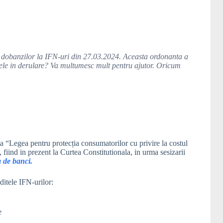
 dobanzilor la IFN-uri din 27.03.2024. Aceasta ordonanta a
ditele in derulare? Va multumesc mult pentru ajutor. Oricum
a “Legea pentru protecția consumatorilor cu privire la costul
e, fiind in prezent la Curtea Constitutionala, in urma sesizarii
a de banci.
ditele IFN-urilor:
e