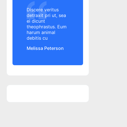
Alpha Bank
Discere veritus
Altex
detraxit pri ut, sea
ei dicunt
amanare rata credit
theophrastus. Eum
amanare rata credit
harum animal
amanare rate credit
debitis cu
amanare rate credit
Melissa Peterson
amenda
ANAF
angajament de plata
ANPC
ANPC
ANSPDCP
anulare datorii
aplicatie banca
aplicatie George
aplicatie mobile banking
aplicatie mobile banking