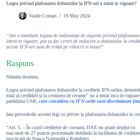
Legea privind plafonarea dobanzilor la IFN-uri a intrat in vigoare?
Vasile Coman
19 May 2024
“Am o intrebare legata de ordonanta de urgenta privind plafonarea
intrat in vigoare, pot sa fac cereri de reducere a dobanzilor la cre
aceste IFN-uri sunt de evitat pe viitor.O zi buna!”
Raspuns
Stimata doamna,
Legea privind plafonarea dobanzilor la creditele IFN-urilor, denumit
total al creditării și la cesiunea de creanțe” nu a intrat inca in vigoar
partidului USR,
care considera ca IFN-urile sunt discriminate fat
Iata prevederile acestei legi cu privire la plafonarea dobanzilor la cre
“Art. 5. – În cazul creditelor de consum, DAE nu poate depăși cu
mai mult de 27 puncte procentuale dobânda la facilitatea de creditar
practicată de Banca Națională a României.