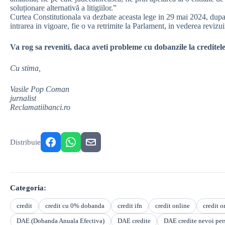
soluționare alternativă a litigiilor.”
Curtea Constitutionala va dezbate aceasta lege in 29 mai 2024, dupa ca
intrarea in vigoare, fie o va retrimite la Parlament, in vederea revizuir
Va rog sa reveniti, daca aveti probleme cu dobanzile la creditel
Cu stima,
Vasile Pop Coman
jurnalist
Reclamatiibanci.ro
Distribuie
Categoria:
credit
credit cu 0% dobanda
credit ifn
credit online
credit o
DAE (Dobanda Anuala Efectiva)
DAE credite
DAE credite nevoi per