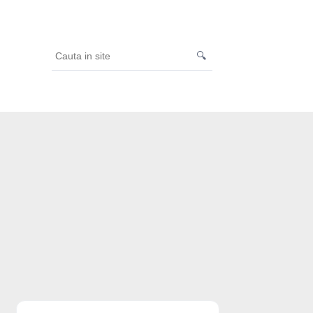
🔍
Cauta
in
site