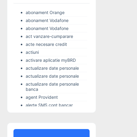
abonament Orange
abonament Vodafone
abonament Vodafone
act vanzare-cumparare
acte necesare credit
actiuni
activare aplicatie myBRD
actualizare date personale
actualizare date personale
actualizare date personale
banca
agent Provident
alerte SMS cont bancar
Alior Bank
Alo 24 Banking
alocatie copil
Alpha Bank