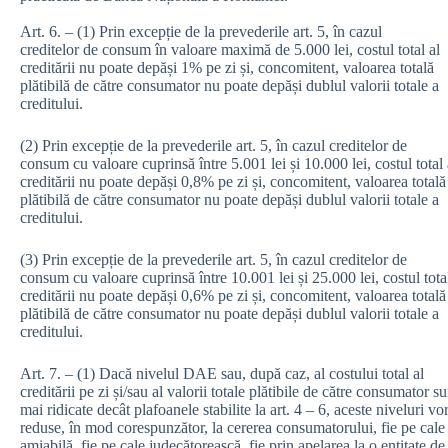
Art. 6. – (1) Prin excepție de la prevederile art. 5, în cazul
creditelor de consum în valoare maximă de 5.000 lei, costul total al
creditării nu poate depăși 1% pe zi și, concomitent, valoarea totală
plătibilă de către consumator nu poate depăși dublul valorii totale a
creditului.
(2) Prin excepție de la prevederile art. 5, în cazul creditelor de
consum cu valoare cuprinsă între 5.001 lei și 10.000 lei, costul total 
creditării nu poate depăși 0,8% pe zi și, concomitent, valoarea totală
plătibilă de către consumator nu poate depăși dublul valorii totale a
creditului.
(3) Prin excepție de la prevederile art. 5, în cazul creditelor de
consum cu valoare cuprinsă între 10.001 lei și 25.000 lei, costul total
creditării nu poate depăși 0,6% pe zi și, concomitent, valoarea totală
plătibilă de către consumator nu poate depăși dublul valorii totale a
creditului.
Art. 7. – (1) Dacă nivelul DAE sau, după caz, al costului total al
creditării pe zi și/sau al valorii totale plătibile de către consumator su
mai ridicate decât plafoanele stabilite la art. 4 – 6, aceste niveluri vor
reduse, în mod corespunzător, la cererea consumatorului, fie pe cale
amiabilă, fie pe cale judecătorească, fie prin apelarea la o entitate de