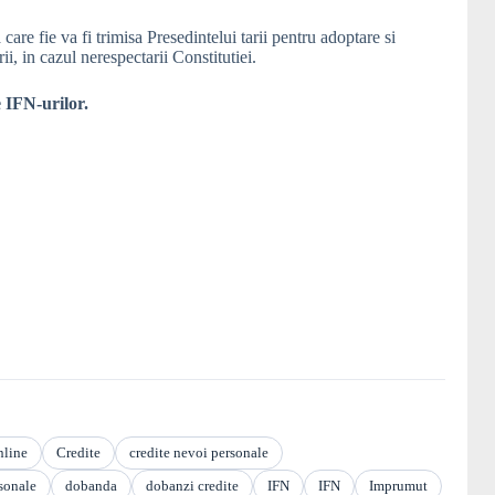
re fie va fi trimisa Presedintelui tarii pentru adoptare si
ii, in cazul nerespectarii Constitutiei.
e IFN-urilor.
nline
Credite
credite nevoi personale
sonale
dobanda
dobanzi credite
IFN
IFN
Imprumut