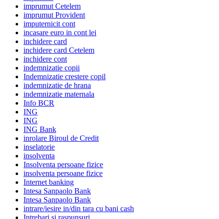
imprumut Cetelem
imprumut Provident
imputernicit cont
incasare euro in cont lei
inchidere card
inchidere card Cetelem
inchidere cont
indemnizatie copii
Indemnizatie crestere copil
indemnizatie de hrana
indemnizatie maternala
Info BCR
ING
ING
ING Bank
inrolare Biroul de Credit
inselatorie
insolventa
Insolventa persoane fizice
insolventa persoane fizice
Internet banking
Intesa Sanpaolo Bank
Intesa Sanpaolo Bank
intrare/iesire in/din tara cu bani cash
Intrebari si raspunsuri