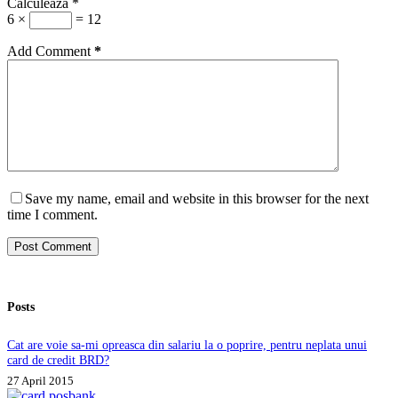
Calculeaza
*
6 ×
= 12
Add Comment
*
Save my name, email and website in this browser for the next
time I comment.
Post Comment
Posts
Cat are voie sa-mi opreasca din salariu la o poprire, pentru neplata unui
card de credit BRD?
27 April 2015