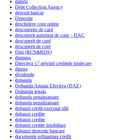
datorii
Debt Collection Agency
depozit bancar
Depozite
deschidere cont online
descoperire de card
descoperit autorizat de cont – DAC
descoperit de card
descoperit de cont
Digi (RCS&RDS)
digipass
Directiva 17 privind creditele ipotecare
diurna
dividende
dobanda
Dobanda Anuala Efectiva (DAE)
Dobanda legala
dobanda penalizatoare
dobanda penalizatoare
dobanzi credit executat silit
dobanzi credite
dobanzi credite
dobanzi credite imobiliare
dobanzi depozite bancare
documente refinantare credit