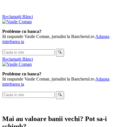
Skip
Reclamații Bănci
to
content
Probleme cu banca?
Iti raspunde Vasile Coman, jurnalist la Bancherul.ro
Adauga
intrebarea ta
Cauta
🔍
in
Reclamații Bănci
site
Probleme cu banca?
Iti raspunde Vasile Coman, jurnalist la Bancherul.ro
Adauga
intrebarea ta
Cauta
🔍
in
site
Mai au valoare banii vechi? Pot sa-i
schimb?