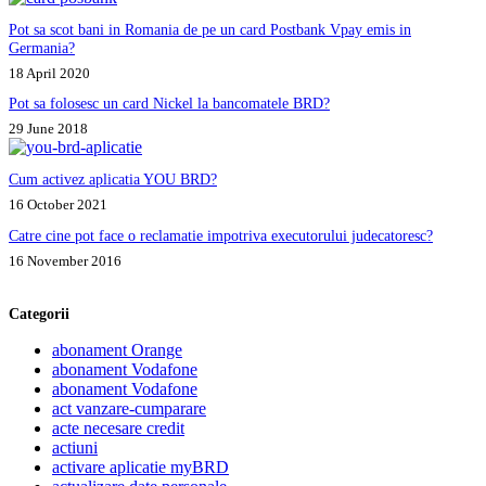
Pot sa scot bani in Romania de pe un card Postbank Vpay emis in
Germania?
18 April 2020
Pot sa folosesc un card Nickel la bancomatele BRD?
29 June 2018
Cum activez aplicatia YOU BRD?
16 October 2021
Catre cine pot face o reclamatie impotriva executorului judecatoresc?
16 November 2016
Categorii
abonament Orange
abonament Vodafone
abonament Vodafone
act vanzare-cumparare
acte necesare credit
actiuni
activare aplicatie myBRD