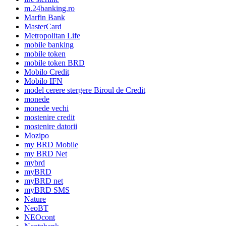
m.24banking.ro
Marfin Bank
MasterCard
Metropolitan Life
mobile banking
mobile token
mobile token BRD
Mobilo Credit
Mobilo IFN
model cerere stergere Biroul de Credit
monede
monede vechi
mostenire credit
mostenire datorii
Mozipo
my BRD Mobile
my BRD Net
mybrd
myBRD
myBRD net
myBRD SMS
Nature
NeoBT
NEOcont