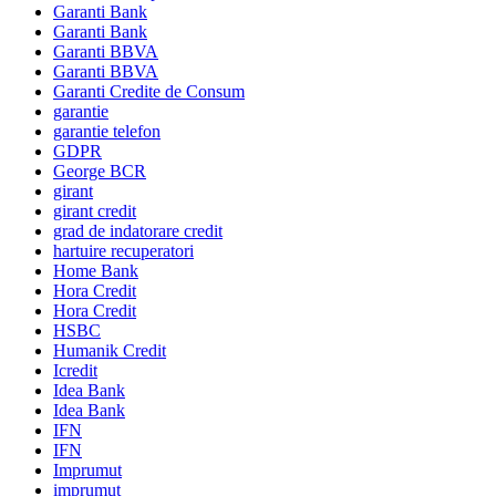
Garanti Bank
Garanti Bank
Garanti BBVA
Garanti BBVA
Garanti Credite de Consum
garantie
garantie telefon
GDPR
George BCR
girant
girant credit
grad de indatorare credit
hartuire recuperatori
Home Bank
Hora Credit
Hora Credit
HSBC
Humanik Credit
Icredit
Idea Bank
Idea Bank
IFN
IFN
Imprumut
imprumut