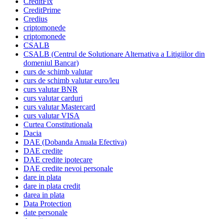
CreditFix
CreditPrime
Credius
criptomonede
criptomonede
CSALB
CSALB (Centrul de Solutionare Alternativa a Litigiilor din
domeniul Bancar)
curs de schimb valutar
curs de schimb valutar euro/leu
curs valutar BNR
curs valutar carduri
curs valutar Mastercard
curs valutar VISA
Curtea Constitutionala
Dacia
DAE (Dobanda Anuala Efectiva)
DAE credite
DAE credite ipotecare
DAE credite nevoi personale
dare in plata
dare in plata credit
darea in plata
Data Protection
date personale