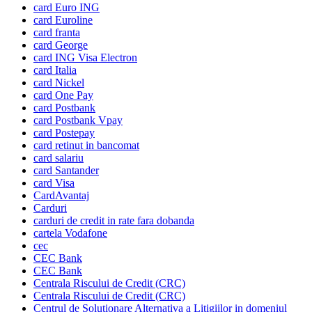
card Euro ING
card Euroline
card franta
card George
card ING Visa Electron
card Italia
card Nickel
card One Pay
card Postbank
card Postbank Vpay
card Postepay
card retinut in bancomat
card salariu
card Santander
card Visa
CardAvantaj
Carduri
carduri de credit in rate fara dobanda
cartela Vodafone
cec
CEC Bank
CEC Bank
Centrala Riscului de Credit (CRC)
Centrala Riscului de Credit (CRC)
Centrul de Solutionare Alternativa a Litigiilor in domeniul