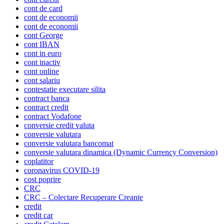
cont de card
cont de economii
cont de economii
cont George
cont IBAN
cont in euro
cont inactiv
cont online
cont salariu
contestatie executare silita
contract banca
contract credit
contract Vodafone
conversie credit valuta
conversie valutara
conversie valutara bancomat
conversie valutara dinamica (Dynamic Currency Conversion)
coplatitor
coronavirus COVID-19
cost poprire
CRC
CRC – Colectare Recuperare Creante
credit
credit car