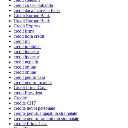
credit Cetelem
credit cu 0% dobanda
credit daca lucrez in Italia
Credit Europe Bank
Credit Europe Bank
Credit Express
credit firma
credit hora credit
credit ifn
credit imobiliar
credit ipotecar
credit ipotecar
credit neplatit
credit online
credit online
credit pentru casa
credit pentru locuinta
Credit Prima Casa
credit Provident
Credite
credite CHF
credite nevoi personale
credite pentru angajati in strainatate
credite pentru romanii din strainatate
credite Prima Casa