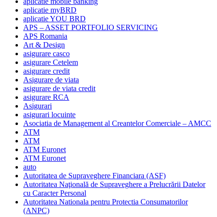
aplicatie mobile banking
aplicatie myBRD
aplicatie YOU BRD
APS – ASSET PORTFOLIO SERVICING
APS Romania
Art & Design
asigurare casco
asigurare Cetelem
asigurare credit
Asigurare de viata
asigurare de viata credit
asigurare RCA
Asigurari
asigurari locuinte
Asociatia de Management al Creantelor Comerciale – AMCC
ATM
ATM
ATM Euronet
ATM Euronet
auto
Autoritatea de Supraveghere Financiara (ASF)
Autoritatea Naţională de Supraveghere a Prelucrării Datelor
cu Caracter Personal
Autoritatea Nationala pentru Protectia Consumatorilor
(ANPC)