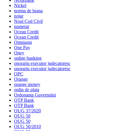
Nextebank
Nickel
norma de hrana
notar
Noul Cod Civil
numerar
Ocean Credit
Ocean Credit
Omniasig
One Pay
Oney
online banking
onorariu executor judecatoresc
onorariu executor judecatoresc
OPC
Orange
orange money
ordin de plata
Ordonanta Guvernului
OTP Bank
OTP Bank
OUG 37/2020
OUG 50
OUG 50
OUG 50/2010