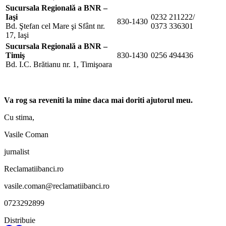
Sucursala Regională a BNR –
Iaşi
0232 211222/
830-1430
Bd. Ştefan cel Mare şi Sfânt nr.
0373 336301
17, Iaşi
Sucursala Regională a BNR –
Timiş
830-1430
0256 494436
Bd. I.C. Brătianu nr. 1, Timişoara
Va rog sa reveniti la mine daca mai doriti ajutorul meu.
Cu stima,
Vasile Coman
jurnalist
Reclamatiibanci.ro
vasile.coman@reclamatiibanci.ro
0723292899
Distribuie