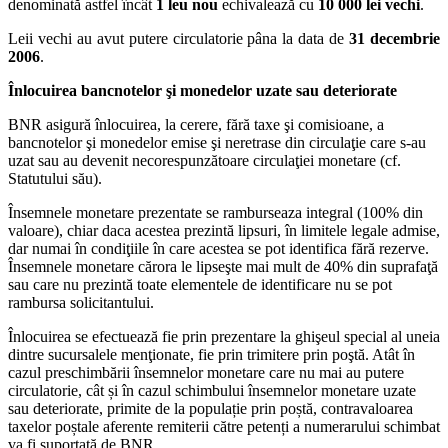
denominată astfel încât
1 leu nou
echivalează cu
10 000 lei vechi
.
Leii vechi au avut putere circulatorie pâna la data de
31 decembrie
2006
.
Înlocuirea bancnotelor şi monedelor uzate sau deteriorate
BNR asigură înlocuirea, la cerere, fără taxe şi comisioane, a
bancnotelor şi monedelor emise şi neretrase din circulaţie care s-au
uzat sau au devenit necorespunzătoare circulaţiei monetare (cf.
Statutului său).
Însemnele monetare prezentate se ramburseaza integral (100% din
valoare), chiar daca acestea prezintă lipsuri, în limitele legale admise,
dar numai în condiţiile în care acestea se pot identifica fără rezerve.
Însemnele monetare cărora le lipseşte mai mult de 40% din suprafaţă
sau care nu prezintă toate elementele de identificare nu se pot
rambursa solicitantului.
Înlocuirea se efectuează fie prin prezentare la ghişeul special al uneia
dintre sucursalele menţionate, fie prin trimitere prin poştă. Atât în
cazul preschimbării însemnelor monetare care nu mai au putere
circulatorie, cât și în cazul schimbului însemnelor monetare uzate
sau deteriorate, primite de la populație prin poștă, contravaloarea
taxelor poștale aferente remiterii către petenți a numerarului schimbat
va fi suportată de BNR.