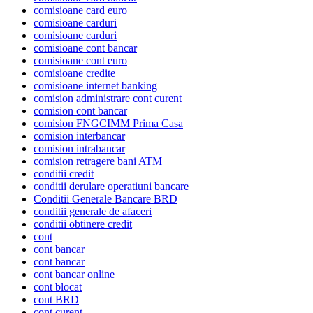
comisioane card euro
comisioane carduri
comisioane carduri
comisioane cont bancar
comisioane cont euro
comisioane credite
comisioane internet banking
comision administrare cont curent
comision cont bancar
comision FNGCIMM Prima Casa
comision interbancar
comision intrabancar
comision retragere bani ATM
conditii credit
conditii derulare operatiuni bancare
Conditii Generale Bancare BRD
conditii generale de afaceri
conditii obtinere credit
cont
cont bancar
cont bancar
cont bancar online
cont blocat
cont BRD
cont curent