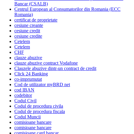
Bancar (CSALB)
Centrul European al Consumatorilor din Romania (ECC
Romania)
certificat de proprietate
cesiune creante
cesiune credit
cesiune credite
Cetelem
Cetelem
CHF
clauze abuzive
clauze abuzive contract Vodafone
Clauzele abuzive dintr-un contract de credit
Click 24 Banking
co-imprumutat
Cod de utilizator myBRD net
cod IBAN
codebitor
Codul Civil
Codul de procedura civila
Codul de procedura fiscala
Codul Muncii
comisioane bancare
comisioane bancare
comisioane card bancar