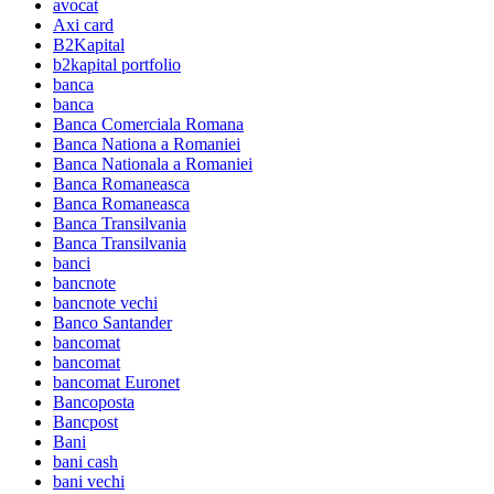
avocat
Axi card
B2Kapital
b2kapital portfolio
banca
banca
Banca Comerciala Romana
Banca Nationa a Romaniei
Banca Nationala a Romaniei
Banca Romaneasca
Banca Romaneasca
Banca Transilvania
Banca Transilvania
banci
bancnote
bancnote vechi
Banco Santander
bancomat
bancomat
bancomat Euronet
Bancoposta
Bancpost
Bani
bani cash
bani vechi