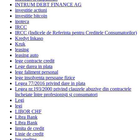
INTRUM DEBT FINANCE AG
investitie actiuni
investitie bitcoin
ipoteca
IRCC
IRCC (Indicele de Referinta pentru Creditele Consumatorilor)
Kredyt Inkaso
Kruk
leasing
leasing auto
lege contracte credit
Lege darea in plata
lege faliment personal
lege insolventa persoane fizice
Legea 77/2016 privind dare in plata
Legea nr.193/2000 privind clauzele abuzive din contractele
încheiate între profesioniști și consumatori
Legi
legi
LIBOR CHF
Libra Bank
Libra Bank
limita de credit
Linie de credit
lire sterline