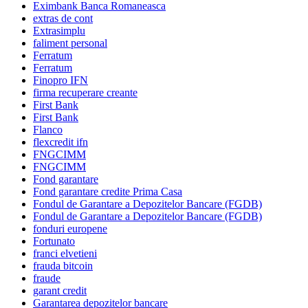
Eximbank Banca Romaneasca
extras de cont
Extrasimplu
faliment personal
Ferratum
Ferratum
Finopro IFN
firma recuperare creante
First Bank
First Bank
Flanco
flexcredit ifn
FNGCIMM
FNGCIMM
Fond garantare
Fond garantare credite Prima Casa
Fondul de Garantare a Depozitelor Bancare (FGDB)
Fondul de Garantare a Depozitelor Bancare (FGDB)
fonduri europene
Fortunato
franci elvetieni
frauda bitcoin
fraude
garant credit
Garantarea depozitelor bancare