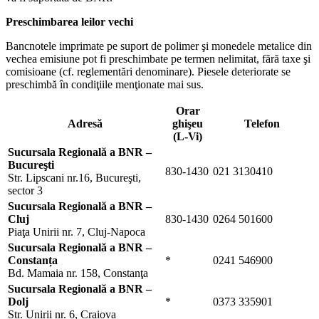
Preschimbarea leilor vechi
Bancnotele imprimate pe suport de polimer şi monedele metalice din
vechea emisiune pot fi preschimbate pe termen nelimitat, fără taxe şi
comisioane (cf. reglementări denominare). Piesele deteriorate se
preschimbă în condiţiile menţionate mai sus.
Orar
Adresă
ghişeu
Telefon
(L-Vi)
Sucursala Regională a BNR –
Bucureşti
830-1430
021 3130410
Str. Lipscani nr.16, Bucureşti,
sector 3
Sucursala Regională a BNR –
Cluj
830-1430
0264 501600
Piaţa Unirii nr. 7, Cluj-Napoca
Sucursala Regională a BNR –
Constanța
*
0241 546900
Bd. Mamaia nr. 158, Constanţa
Sucursala Regională a BNR –
Dolj
*
0373 335901
Str. Unirii nr. 6, Craiova