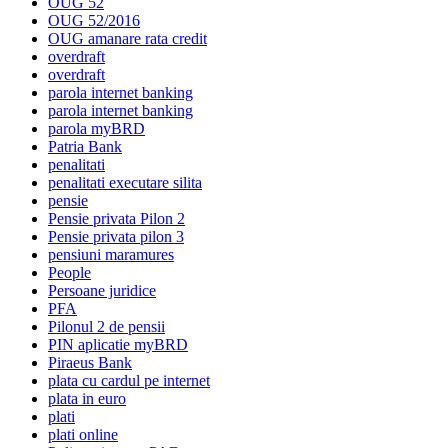
OUG 52
OUG 52/2016
OUG amanare rata credit
overdraft
overdraft
parola internet banking
parola internet banking
parola myBRD
Patria Bank
penalitati
penalitati executare silita
pensie
Pensie privata Pilon 2
Pensie privata pilon 3
pensiuni maramures
People
Persoane juridice
PFA
Pilonul 2 de pensii
PIN aplicatie myBRD
Piraeus Bank
plata cu cardul pe internet
plata in euro
plati
plati online