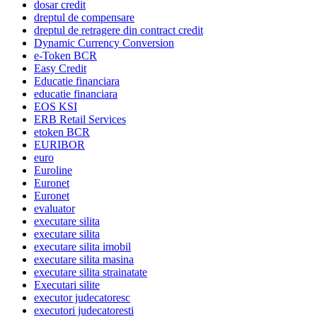
dosar credit
dreptul de compensare
dreptul de retragere din contract credit
Dynamic Currency Conversion
e-Token BCR
Easy Credit
Educatie financiara
educatie financiara
EOS KSI
ERB Retail Services
etoken BCR
EURIBOR
euro
Euroline
Euronet
Euronet
evaluator
executare silita
executare silita
executare silita imobil
executare silita masina
executare silita strainatate
Executari silite
executor judecatoresc
executori judecatoresti