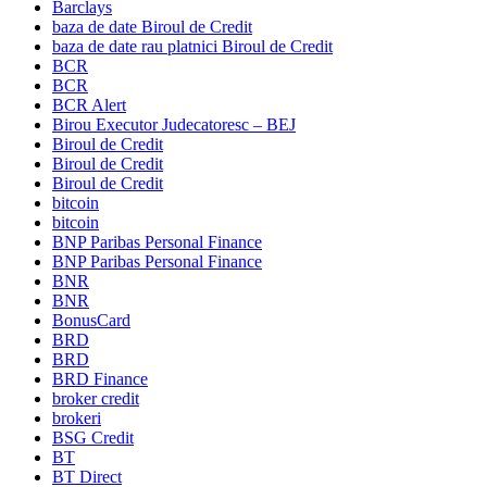
Barclays
baza de date Biroul de Credit
baza de date rau platnici Biroul de Credit
BCR
BCR
BCR Alert
Birou Executor Judecatoresc – BEJ
Biroul de Credit
Biroul de Credit
Biroul de Credit
bitcoin
bitcoin
BNP Paribas Personal Finance
BNP Paribas Personal Finance
BNR
BNR
BonusCard
BRD
BRD
BRD Finance
broker credit
brokeri
BSG Credit
BT
BT Direct