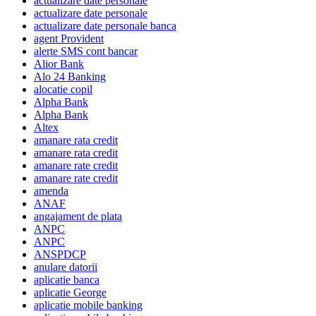
actualizare date personale
actualizare date personale
actualizare date personale banca
agent Provident
alerte SMS cont bancar
Alior Bank
Alo 24 Banking
alocatie copil
Alpha Bank
Alpha Bank
Altex
amanare rata credit
amanare rata credit
amanare rate credit
amanare rate credit
amenda
ANAF
angajament de plata
ANPC
ANPC
ANSPDCP
anulare datorii
aplicatie banca
aplicatie George
aplicatie mobile banking