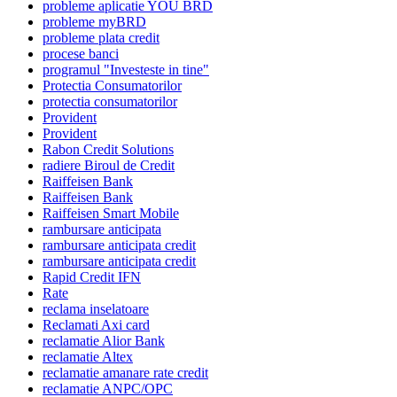
probleme aplicatie YOU BRD
probleme myBRD
probleme plata credit
procese banci
programul "Investeste in tine"
Protectia Consumatorilor
protectia consumatorilor
Provident
Provident
Rabon Credit Solutions
radiere Biroul de Credit
Raiffeisen Bank
Raiffeisen Bank
Raiffeisen Smart Mobile
rambursare anticipata
rambursare anticipata credit
rambursare anticipata credit
Rapid Credit IFN
Rate
reclama inselatoare
Reclamati Axi card
reclamatie Alior Bank
reclamatie Altex
reclamatie amanare rate credit
reclamatie ANPC/OPC