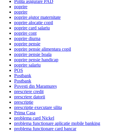
Polita asigurare PAD
poprire
poprire
poprire ajutor maternitate
poprire alocatie copil
poprire card salariu
poprire cont
poprire diurna
poprire pensie
poprire pensie alimentara copil
poprire pensie boala
poprire pensie handicap
poprire salariu
POS
Postbank
Postbank
Povesti din Maramureș
prescriere credit
prescriere datorii
prescriptie
prescriptie executare silita
Prima Casa
problema card Nickel
problema functionare aplicatie mobile banking
problema functionare card bancar