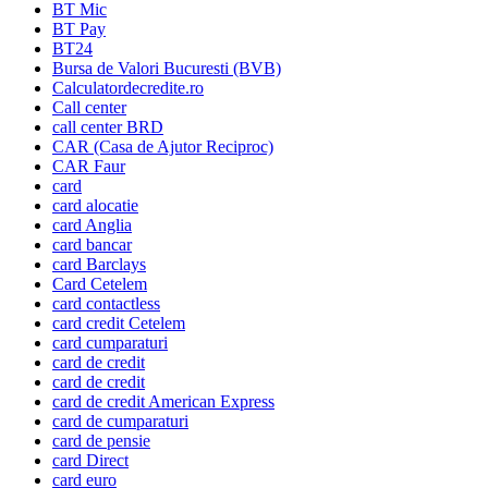
BT Mic
BT Pay
BT24
Bursa de Valori Bucuresti (BVB)
Calculatordecredite.ro
Call center
call center BRD
CAR (Casa de Ajutor Reciproc)
CAR Faur
card
card alocatie
card Anglia
card bancar
card Barclays
Card Cetelem
card contactless
card credit Cetelem
card cumparaturi
card de credit
card de credit
card de credit American Express
card de cumparaturi
card de pensie
card Direct
card euro