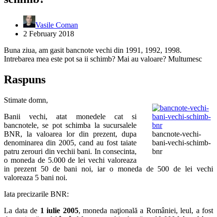
Vasile Coman
2 February 2018
Buna ziua, am gasit bancnote vechi din 1991, 1992, 1998.
Intrebarea mea este pot sa ii schimb? Mai au valoare? Multumesc
Raspuns
Stimate domn,
Banii vechi, atat monedele cat si
bancnotele, se pot schimba la sucursalele
BNR, la valoarea lor din prezent, dupa
bancnote-vechi-
denominarea din 2005, cand au fost taiate
bani-vechi-schimb-
patru zerouri din vechii bani. In consecinta,
bnr
o moneda de 5.000 de lei vechi valoreaza
in prezent 50 de bani noi, iar o moneda de 500 de lei vechi
valoreaza 5 bani noi.
Iata precizarile BNR:
La data de
1 iulie 2005
, moneda naţională a României, leul, a fost