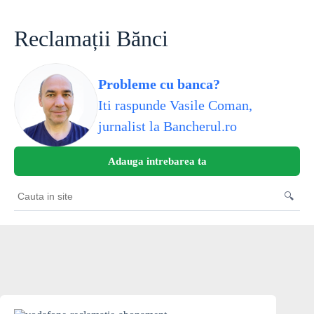
Skip
to
content
Reclamații Bănci
Probleme cu banca?
Iti raspunde Vasile Coman,
jurnalist la Bancherul.ro
Adauga intrebarea ta
🔍
Cauta
in
site