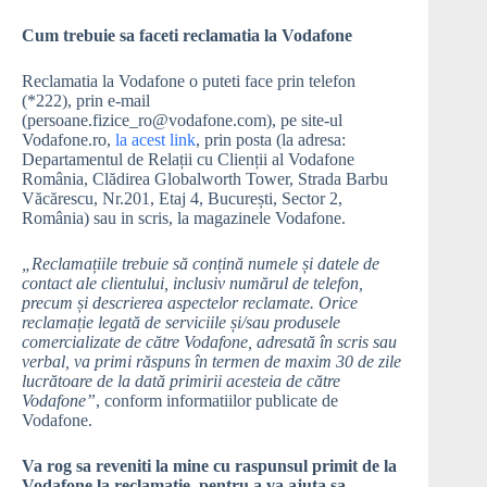
Cum trebuie sa faceti reclamatia la Vodafone
Reclamatia la Vodafone o puteti face prin telefon
(*222), prin e-mail
(persoane.fizice_ro@vodafone.com), pe site-ul
Vodafone.ro,
la acest link
, prin posta (la adresa:
Departamentul de Relații cu Clienții al Vodafone
România, Clădirea Globalworth Tower, Strada Barbu
Văcărescu, Nr.201, Etaj 4, București, Sector 2,
România) sau in scris, la magazinele Vodafone.
„Reclamațiile trebuie să conțină numele și datele de
contact ale clientului, inclusiv numărul de telefon,
precum și descrierea aspectelor reclamate. Orice
reclamație legată de serviciile și/sau produsele
comercializate de către Vodafone, adresată în scris sau
verbal, va primi răspuns în termen de maxim 30 de zile
lucrătoare de la dată primirii acesteia de către
Vodafone”
, conform informatiilor publicate de
Vodafone.
Va rog sa reveniti la mine cu raspunsul primit de la
Vodafone la reclamatie, pentru a va ajuta sa