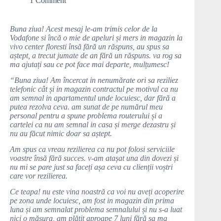
1 Comment
Buna ziua! Acest mesaj le-am trimis celor de la
Vodafone si încă o mie de apeluri și mers in magazin la
vivo center floresti însă fără un răspuns, au spus sa
aștept, a trecut jumate de an fără un răspuns. va rog sa
ma ajutați sau ce pot face mai departe, mulțumesc!
“Buna ziua! Am încercat in nenumărate ori sa reziliez
telefonic cât și in magazin contractul pe motivul ca nu
am semnal in apartamentul unde locuiesc, dar fără a
putea rezolva ceva. am sunat de pe numărul meu
personal pentru a spune problema routerului și a
cartelei ca nu am semnal in casa și merge dezastru și
nu au făcut nimic doar sa aștept.
Am spus ca vreau rezilierea ca nu pot folosi serviciile
voastre însă fără succes. v-am atașat una din dovezi și
nu mi se pare just sa faceți așa ceva cu clienții voștri
care vor rezilierea.
Ce teapa! nu este vina noastră ca voi nu aveți acoperire
pe zona unde locuiesc, am fost in magazin din prima
luna și am semnalat problema semnalului și nu s-a luat
nici o măsura, am plătit aproape 7 luni fără sa ma