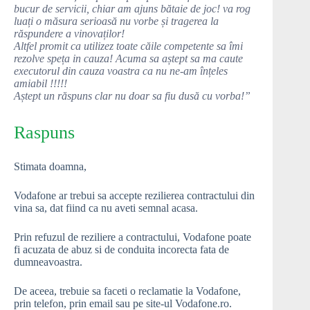
bucur de servicii, chiar am ajuns bătaie de joc! va rog
luați o măsura serioasă nu vorbe și tragerea la
răspundere a vinovaților!
Altfel promit ca utilizez toate căile competente sa îmi
rezolve speța in cauza! Acuma sa aștept sa ma caute
executorul din cauza voastra ca nu ne-am înțeles
amiabil !!!!!
Aștept un răspuns clar nu doar sa fiu dusă cu vorba!”
Raspuns
Stimata doamna,
Vodafone ar trebui sa accepte rezilierea contractului din
vina sa, dat fiind ca nu aveti semnal acasa.
Prin refuzul de reziliere a contractului, Vodafone poate
fi acuzata de abuz si de conduita incorecta fata de
dumneavoastra.
De aceea, trebuie sa faceti o reclamatie la Vodafone,
prin telefon, prin email sau pe site-ul Vodafone.ro.