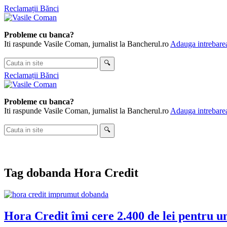
Skip
Reclamații Bănci
to
content
Probleme cu banca?
Iti raspunde Vasile Coman, jurnalist la Bancherul.ro
Adauga intrebarea
Cauta
🔍
in
Reclamații Bănci
site
Probleme cu banca?
Iti raspunde Vasile Coman, jurnalist la Bancherul.ro
Adauga intrebarea
Cauta
🔍
in
site
Tag
dobanda Hora Credit
Hora Credit îmi cere 2.400 de lei pentru u