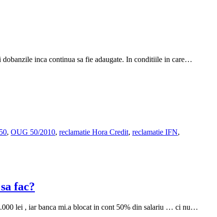
i dobanzile inca continua sa fie adaugate. In conditiile in care…
50
,
OUG 50/2010
,
reclamatie Hora Credit
,
reclamatie IFN
,
 sa fac?
0.000 lei , iar banca mi.a blocat in cont 50% din salariu … ci nu…