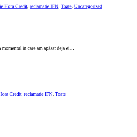
ie Hora Credit
,
reclamatie IFN
,
Toate
,
Uncategorized
i in momentul in care am apãsat deja ei…
Hora Credit
,
reclamatie IFN
,
Toate