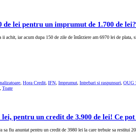
0 de lei pentru un imprumut de 1.700 de lei?
i achit, iar acum dupa 150 de zile de întârziere am 6970 lei de plata, s
alizatoare
,
Hora Credit
,
IFN
,
Imprumut
,
Intrebari si raspunsuri
,
OUG 
,
Toate
lei, pentru un credit de 3.900 de lei! Ce pot
 fiu anuntat pentru un credit de 3980 lei la care trebuie sa restitui 2