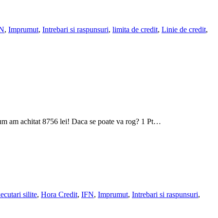
FN
,
Imprumut
,
Intrebari si raspunsuri
,
limita de credit
,
Linie de credit
,
acum am achitat 8756 lei! Daca se poate va rog? 1 Pt…
ecutari silite
,
Hora Credit
,
IFN
,
Imprumut
,
Intrebari si raspunsuri
,