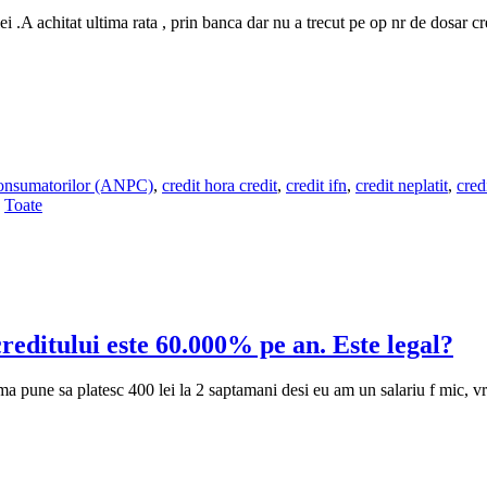
i .A achitat ultima rata , prin banca dar nu a trecut pe op nr de dosar
 Consumatorilor (ANPC)
,
credit hora credit
,
credit ifn
,
credit neplatit
,
cred
,
Toate
editului este 60.000% pe an. Este legal?
a pune sa platesc 400 lei la 2 saptamani desi eu am un salariu f mic, v