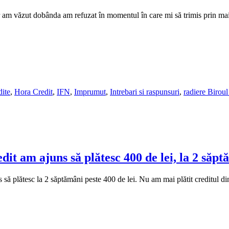
ar am văzut dobânda am refuzat în momentul în care mi să trimis prin mai
dite
,
Hora Credit
,
IFN
,
Imprumut
,
Intrebari si raspunsuri
,
radiere Biroul
dit am ajuns să plătesc 400 de lei, la 2 săp
 să plătesc la 2 săptămâni peste 400 de lei. Nu am mai plătit creditul d