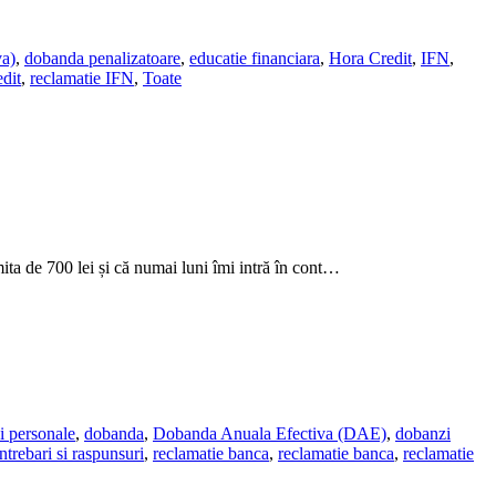
a)
,
dobanda penalizatoare
,
educatie financiara
,
Hora Credit
,
IFN
,
dit
,
reclamatie IFN
,
Toate
mita de 700 lei și că numai luni îmi intră în cont…
i personale
,
dobanda
,
Dobanda Anuala Efectiva (DAE)
,
dobanzi
ntrebari si raspunsuri
,
reclamatie banca
,
reclamatie banca
,
reclamatie