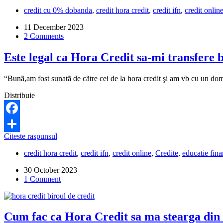
cerut
fac?
credit cu 0% dobanda
,
credit hora credit
,
credit ifn
,
credit onlin
la
Hora
11 December 2023
Credit
2 Comments
un
imprumut
Este legal ca Hora Credit sa-mi transfere ba
cu
0%
dobanda,
“Bunã,am fost sunatã de cãtre cei de la hora credit şi am vb cu un dom
dar
am
Distribuie
primit
o
linie
Facebook
de
Este
Citeste raspunsul
credit
Share
legal
cu
credit hora credit
,
credit ifn
,
credit online
,
Credite
,
educatie fina
ca
dobanda
Hora
mare.
30 October 2023
Credit
Ce
1 Comment
sa-
pot
mi
sa
transfere
fac?
bani
Cum fac ca Hora Credit sa ma stearga din 
in