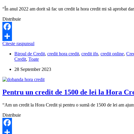
cont,
fara
“În anul 2022 am dorit să fac un credit la hora credit mi să aprobat d
sa
stiu
Distribuie
cat
am
de
Facebook
platit?
Cum
Citeste raspunsul
Share
fac
Biroul de Credit
,
credit hora credit
,
credit ifn
,
credit online
,
Cre
ca
Credit
,
Toate
Hora
Credit
28 September 2023
sa
ma
stearga
din
Pentru un credit de 1500 de lei la Hora Cre
Biroul
de
Credit?
“Am un credit la Hora Credit și pentru o sumă de 1500 de lei am ajuns
Distribuie
Facebook