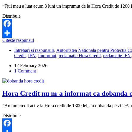
“Fiul meu a luat acum 3 luni un imprumut de la Hora Credit de 1200 le
Distribuie
Facebook
Hora
Citeste raspunsul
Share
Credit
Intrebari si raspunsuri
,
Autoritatea Nationala pentru Protectia
îmi
Credit
,
IFN
,
Imprumut
,
reclamatie Hora Credit
,
reclamatie IFN
cere
2.400
12 February 2026
de
1 Comment
lei
pentru
un
împrumut
Hora Credit nu m-a informat ca dobanda cr
de
1.200
de
“Am un credit activ la Hora credit de 1300 lei, au dobanda pe zi 2%, m
lei.
Ce
Distribuie
pot
să
fac?