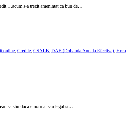
 credit …acum s-a trezit amenintat ca bun de…
it online
,
Credite
,
CSALB
,
DAE (Dobanda Anuala Efectiva)
,
Hora
reau sa stiu daca e normal sau legal si…