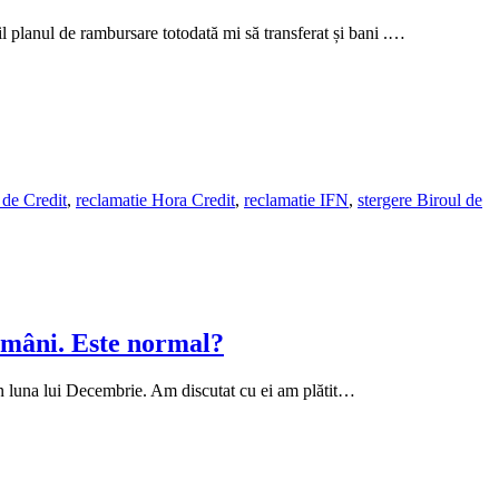
l planul de rambursare totodată mi să transferat și bani .…
 de Credit
,
reclamatie Hora Credit
,
reclamatie IFN
,
stergere Biroul de
tămâni. Este normal?
in luna lui Decembrie. Am discutat cu ei am plătit…