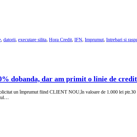
e
,
datorii
,
executare silita
,
Hora Credit
,
IFN
,
Imprumut
,
Intrebari si rasp
% dobanda, dar am primit o linie de credit
icitat un împrumut fiind CLIENT NOU,în valoare de 1.000 lei ptr.30 de z
utul…