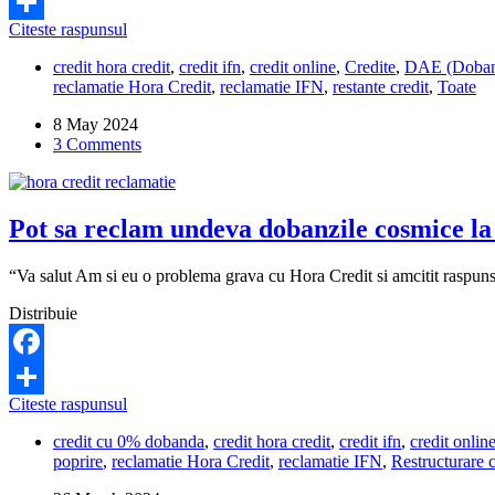
Facebook
Hora
Citeste raspunsul
Share
Credit
credit hora credit
,
credit ifn
,
credit online
,
Credite
,
DAE (Doband
nu
reclamatie Hora Credit
,
reclamatie IFN
,
restante credit
,
Toate
m-
a
8 May 2024
informat
3 Comments
ca
dobanda
creditului
este
Pot sa reclam undeva dobanzile cosmice la
60.000%
pe
an.
“Va salut Am si eu o problema grava cu Hora Credit si amcitit raspuns
Este
legal?
Distribuie
Facebook
Pot
Citeste raspunsul
Share
sa
credit cu 0% dobanda
,
credit hora credit
,
credit ifn
,
credit onlin
reclam
poprire
,
reclamatie Hora Credit
,
reclamatie IFN
,
Restructurare c
undeva
dobanzile