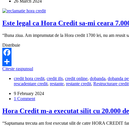
26 March 2024
cosmice
la
creditul
Hora
Este legal ca Hora Credit sa-mi ceara 7.00
Credit?
“Buna ziua. Am imprumutat de la Hora credit 1700 lei, nu am reusit sa i
Distribuie
Facebook
Este
Citeste raspunsul
Share
legal
credit hora credit
,
credit ifn
,
credit online
,
dobanda
,
dobanda pen
ca
rescadentare credit
,
restante
,
restante credit
,
Restructurare credit
Hora
Credit
9 February 2024
sa-
1 Comment
mi
ceara
Hora Credit m-a executat silit cu 20.000 de 
7.000
de
lei
“Saptamana trecuta am fost executat silit de catre HORA CREDIT fara sa
pentru