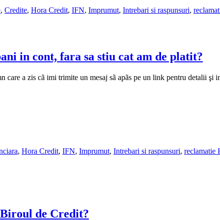
e
,
Credite
,
Hora Credit
,
IFN
,
Imprumut
,
Intrebari si raspunsuri
,
reclamat
ni in cont, fara sa stiu cat am de platit?
n care a zis cã imi trimite un mesaj sã apãs pe un link pentru detalii ş
nciara
,
Hora Credit
,
IFN
,
Imprumut
,
Intrebari si raspunsuri
,
reclamatie 
Biroul de Credit?