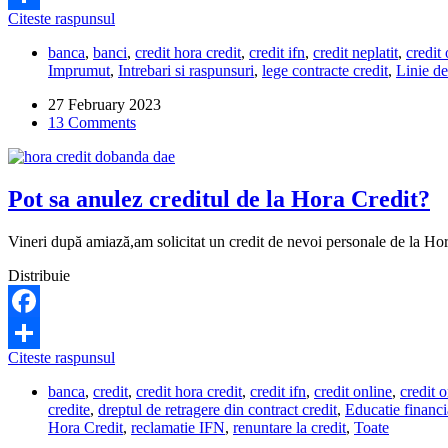
Pentru
Citeste raspunsul
Share
un
banca
,
banci
,
credit hora credit
,
credit ifn
,
credit neplatit
,
credit 
credit
Imprumut
,
Intrebari si raspunsuri
,
lege contracte credit
,
Linie de
de
1500
27 February 2023
de
13 Comments
lei
la
Hora
Credit
Pot sa anulez creditul de la Hora Credit?
am
ajuns
să
Vineri după amiază,am solicitat un credit de nevoi personale de la Hora
plătesc
400
Distribuie
de
lei,
la
Facebook
2
Pot
Citeste raspunsul
săptămâni.
Share
sa
Este
banca
,
credit
,
credit hora credit
,
credit ifn
,
credit online
,
credit o
anulez
normal?
credite
,
dreptul de retragere din contract credit
,
Educatie financi
creditul
Hora Credit
,
reclamatie IFN
,
renuntare la credit
,
Toate
de
la