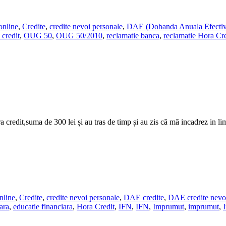
online
,
Credite
,
credite nevoi personale
,
DAE (Dobanda Anuala Efectiv
 credit
,
OUG 50
,
OUG 50/2010
,
reclamatie banca
,
reclamatie Hora Cre
 credit,suma de 300 lei și au tras de timp și au zis că mă incadrez in li
nline
,
Credite
,
credite nevoi personale
,
DAE credite
,
DAE credite nevo
ara
,
educatie financiara
,
Hora Credit
,
IFN
,
IFN
,
Imprumut
,
imprumut
,
I