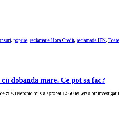
unsuri
,
poprire
,
reclamatie Hora Credit
,
reclamatie IFN
,
Toate
 cu dobanda mare. Ce pot sa fac?
ile.Telefonic mi s-a aprobat 1.560 lei ,erau ptr.investigatii