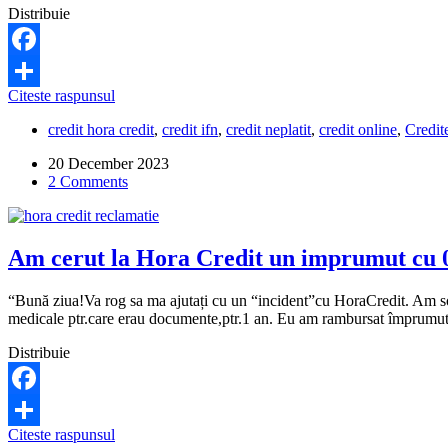
un
Distribuie
imprumut
de
1.700
Facebook
de
Hora
Citeste raspunsul
lei?
Share
Credit
credit hora credit
,
credit ifn
,
credit neplatit
,
credit online
,
Credit
m-
a
20 December 2023
executat
2 Comments
silit
cu
20.000
de
Am cerut la Hora Credit un imprumut cu 0
lei,
pentru
un
“Bună ziua!Va rog sa ma ajutați cu un “incident”cu HoraCredit. Am sol
credit
medicale ptr.care erau documente,ptr.1 an. Eu am rambursat împrum
de
3.900
Distribuie
de
lei!
Ce
Facebook
pot
Am
Citeste raspunsul
sa
Share