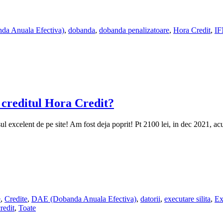
a Anuala Efectiva)
,
dobanda
,
dobanda penalizatoare
,
Hora Credit
,
I
 creditul Hora Credit?
ul excelent de pe site! Am fost deja poprit! Pt 2100 lei, in dec 2021, 
e
,
Credite
,
DAE (Dobanda Anuala Efectiva)
,
datorii
,
executare silita
,
Ex
redit
,
Toate