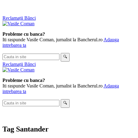
Skip
Reclamații Bănci
to
content
Probleme cu banca?
Iti raspunde Vasile Coman, jurnalist la Bancherul.ro
Adauga
intrebarea ta
Cauta
🔍
in
Reclamații Bănci
site
Probleme cu banca?
Iti raspunde Vasile Coman, jurnalist la Bancherul.ro
Adauga
intrebarea ta
Cauta
🔍
in
site
Tag
Santander