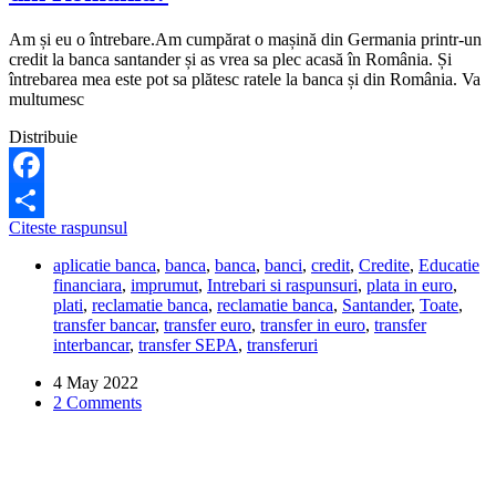
fac?
Am și eu o întrebare.Am cumpărat o mașină din Germania printr-un
credit la banca santander și as vrea sa plec acasă în România. Și
întrebarea mea este pot sa plătesc ratele la banca și din România. Va
multumesc
Distribuie
Facebook
Pot
Citeste raspunsul
Share
sa
aplicatie banca
,
banca
,
banca
,
banci
,
credit
,
Credite
,
Educatie
platesc
financiara
,
imprumut
,
Intrebari si raspunsuri
,
plata in euro
,
ratele
plati
,
reclamatie banca
,
reclamatie banca
,
Santander
,
Toate
,
la
transfer bancar
,
transfer euro
,
transfer in euro
,
transfer
creditul
interbancar
,
transfer SEPA
,
transferuri
Santander
din
4 May 2022
Romania?
2 Comments