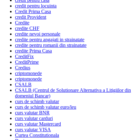
credit pentru casa
credit pentru locuinta
Credit Prima Casa
credit Provident
Credite
credite CHF
credite nevoi personale
credite pentru angajati in strainatate
credite pentru romanii din strainatate
credite Prima Casa
CreditFix
CreditPrime
Credius
criptomonede
criptomonede
CSALB
CSALB (Centrul de Solutionare Alternativa a Litigiilor din
domeniul Bancar)
curs de schimb valutar
curs de schimb valutar euro/leu
curs valutar BNR
curs valutar carduri
curs valutar Mastercard
curs valutar VISA
Curtea Constitutionala