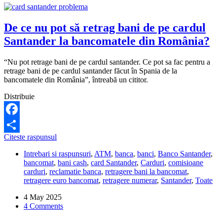
De ce nu pot să retrag bani de pe cardul
Santander la bancomatele din România?
“Nu pot retrage bani de pe cardul santander. Ce pot sa fac pentru a
retrage bani de pe cardul santander făcut în Spania de la
bancomatele din România”, întreabă un cititor.
Distribuie
Facebook
De
Citeste raspunsul
Share
ce
Intrebari si raspunsuri
,
ATM
,
banca
,
banci
,
Banco Santander
,
nu
bancomat
,
bani cash
,
card Santander
,
Carduri
,
comisioane
pot
carduri
,
reclamatie banca
,
retragere bani la bancomat
,
să
retragere euro bancomat
,
retragere numerar
,
Santander
,
Toate
retrag
bani
4 May 2025
de
4 Comments
pe
cardul