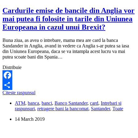
Cardurile emise de bancile din Anglia vor
mai putea fi folosite in tarile din Uniunea
Europeana in cazul unui Brexit?
Buna ziua, as avea o intrebare, mama mea are card la banca
Sandander in Anglia, avand in vedere ca Anglia s-ar putea sa iasa
din Uniunea Europeana, daca se va intampla acest lucru va mai
putea scoate bani din Spania…
Distribuie
Facebook
Cardurile
Citeste raspunsul
Share
emise
ATM
,
banca
,
banci
,
Banco Santander
,
card
,
Intrebari si
de
raspunsuri
,
retragere bani la bancomat
,
Santander
,
Toate
bancile
din
14 March 2019
Anglia
vor
mai
putea