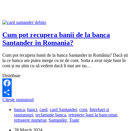
cu
aplicatia
bancii?
Cum pot recupera banii de la banca
Santander in Romania?
Cum pot recupera banii de la banca Santander in România? Dacă ști
la ce banca am putea merge cu nr de cont. Sotia a avut niște bani în
cont și nu știm cu să vedem dacă îi mai are nu…
Distribuie
Facebook
Cum
Citeste raspunsul
Share
pot
banca
,
banci
,
card
,
card Santander
,
cont
,
Intrebari si
recupera
raspunsuri
,
reclamatie banca
,
retragere bani la bancomat
,
banii
retragere numerar
,
Santander
,
Toate
de
la
28 March 2024
banca