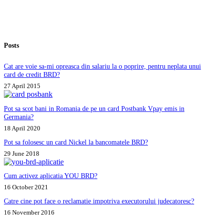
Romania?
Posts
Cat are voie sa-mi opreasca din salariu la o poprire, pentru neplata unui
card de credit BRD?
27 April 2015
Pot sa scot bani in Romania de pe un card Postbank Vpay emis in
Germania?
18 April 2020
Pot sa folosesc un card Nickel la bancomatele BRD?
29 June 2018
Cum activez aplicatia YOU BRD?
16 October 2021
Catre cine pot face o reclamatie impotriva executorului judecatoresc?
16 November 2016