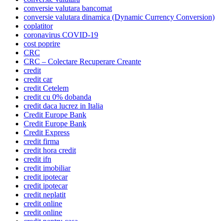
conversie valutara bancomat
conversie valutara dinamica (Dynamic Currency Conversion)
coplatitor
coronavirus COVID-19
cost poprire
CRC
CRC – Colectare Recuperare Creante
credit
credit car
credit Cetelem
credit cu 0% dobanda
credit daca lucrez in Italia
Credit Europe Bank
Credit Europe Bank
Credit Express
credit firma
credit hora credit
credit ifn
credit imobiliar
credit ipotecar
credit ipotecar
credit neplatit
credit online
credit online