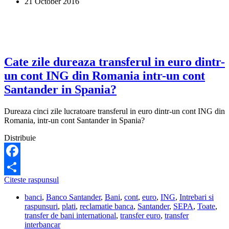
21 October 2016
pe
un
card
MasterCard
emis
in
Statele
Cate zile dureaza transferul in euro dintr-
Unite
un cont ING din Romania intr-un cont
de
banca
Santander in Spania?
Santander?
Dureaza cinci zile lucratoare transferul in euro dintr-un cont ING din
Romania, intr-un cont Santander in Spania?
Distribuie
Facebook
Cate
Citeste raspunsul
Share
zile
banci
,
Banco Santander
,
Bani
,
cont
,
euro
,
ING
,
Intrebari si
dureaza
raspunsuri
,
plati
,
reclamatie banca
,
Santander
,
SEPA
,
Toate
,
transferul
transfer de bani international
,
transfer euro
,
transfer
in
interbancar
euro