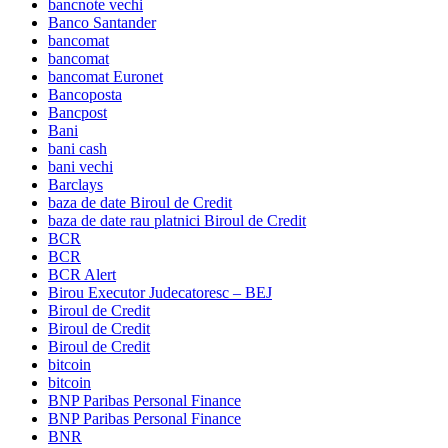
bancnote vechi
Banco Santander
bancomat
bancomat
bancomat Euronet
Bancoposta
Bancpost
Bani
bani cash
bani vechi
Barclays
baza de date Biroul de Credit
baza de date rau platnici Biroul de Credit
BCR
BCR
BCR Alert
Birou Executor Judecatoresc – BEJ
Biroul de Credit
Biroul de Credit
Biroul de Credit
bitcoin
bitcoin
BNP Paribas Personal Finance
BNP Paribas Personal Finance
BNR