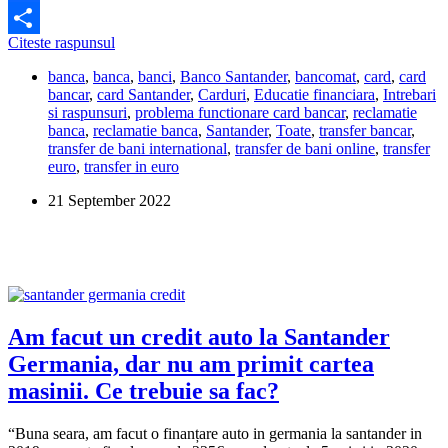
Facebook
Cu
Citeste raspunsul
Share
ce
banca
,
banca
,
banci
,
Banco Santander
,
bancomat
,
card
,
card
banca
bancar
,
card Santander
,
Carduri
,
Educatie financiara
,
Intrebari
din
si raspunsuri
,
problema functionare card bancar
,
reclamatie
Romania
banca
,
reclamatie banca
,
Santander
,
Toate
,
transfer bancar
,
lucreaza
transfer de bani international
,
transfer de bani online
,
transfer
Santander
euro
,
transfer in euro
Spania?
21 September 2022
Am facut un credit auto la Santander
Germania, dar nu am primit cartea
masinii. Ce trebuie sa fac?
“Buna seara, am facut o finanțare auto in germania la santander in