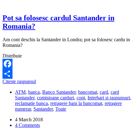
fi
folosite
in
Pot sa folosesc cardul Santander in
tarile
Romania?
din
Uniunea
Europeana
Am cont deschis la Santander in Londra; pot sa folosesc cardu in
in
Romania?
cazul
unui
Distribuie
Brexit?
Facebook
Pot
Citeste raspunsul
Share
sa
ATM
,
banca
,
Banco Santander
,
bancomat
,
card
,
card
folosesc
Santander
,
comisioane carduri
,
cont
,
Intrebari si raspunsuri
,
cardul
reclamatie banca
,
retragere bani la bancomat
,
retragere
Santander
numerar
,
Santander
,
Toate
in
Romania?
4 March 2018
4 Comments