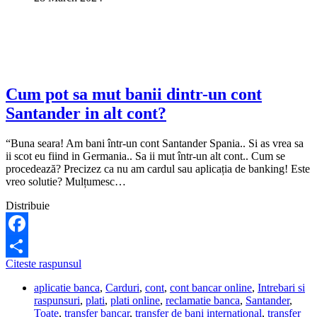
Santander
in
Romania?
Cum pot sa mut banii dintr-un cont
Santander in alt cont?
“Buna seara! Am bani într-un cont Santander Spania.. Si as vrea sa
ii scot eu fiind in Germania.. Sa ii mut într-un alt cont.. Cum se
procedează? Precizez ca nu am cardul sau aplicația de banking! Este
vreo solutie? Mulțumesc…
Distribuie
Facebook
Cum
Citeste raspunsul
Share
pot
aplicatie banca
,
Carduri
,
cont
,
cont bancar online
,
Intrebari si
sa
raspunsuri
,
plati
,
plati online
,
reclamatie banca
,
Santander
,
mut
Toate
,
transfer bancar
,
transfer de bani international
,
transfer
banii