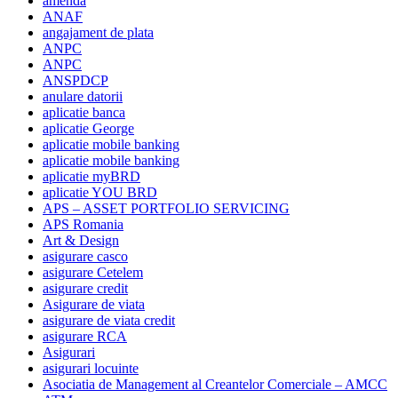
amenda
ANAF
angajament de plata
ANPC
ANPC
ANSPDCP
anulare datorii
aplicatie banca
aplicatie George
aplicatie mobile banking
aplicatie mobile banking
aplicatie myBRD
aplicatie YOU BRD
APS – ASSET PORTFOLIO SERVICING
APS Romania
Art & Design
asigurare casco
asigurare Cetelem
asigurare credit
Asigurare de viata
asigurare de viata credit
asigurare RCA
Asigurari
asigurari locuinte
Asociatia de Management al Creantelor Comerciale – AMCC