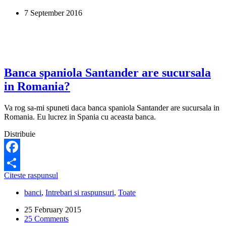
dintr-
7 September 2016
un
cont
ING
din
Romania
intr-
un
Banca spaniola Santander are sucursala
cont
in Romania?
Santander
in
Spania?
Va rog sa-mi spuneti daca banca spaniola Santander are sucursala in
Romania. Eu lucrez in Spania cu aceasta banca.
Distribuie
Facebook
Banca
Citeste raspunsul
Share
spaniola
banci
,
Intrebari si raspunsuri
,
Toate
Santander
are
25 February 2015
sucursala
25 Comments
in