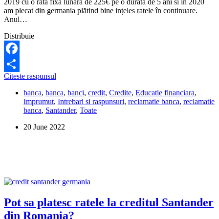
2019 cu o rata fixa lunara de 225€ pe o durata de 5 ani si in 2020
am plecat din germania plătind bine ințeles ratele în continuare.
Anul…
Distribuie
Facebook
Am
Citeste raspunsul
Share
facut
banca
,
banca
,
banci
,
credit
,
Credite
,
Educatie financiara
,
un
Imprumut
,
Intrebari si raspunsuri
,
reclamatie banca
,
reclamatie
credit
banca
,
Santander
,
Toate
auto
la
20 June 2022
Santander
Germania,
dar
nu
am
primit
cartea
masinii.
Ce
Pot sa platesc ratele la creditul Santander
trebuie
din Romania?
sa