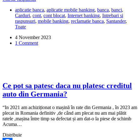
Share
schimb
aplicatie banca
,
aplicatie mobile banking
,
banca
,
banci
,
telefonul,
Carduri
,
cont
,
cont blocat
,
Internet banking
,
Intrebari si
trebuie
raspunsuri
,
mobile banking
,
reclamatie banca
,
Santander
,
sa
Toate
merg
la
4 November 2023
banca
1 Comment
Santander,
pentru
activarea
aplicatiei?
Ce pot sa patesc daca nu platesc creditul
auto din Germania?
“In 2021 am achiziționat o mașină în rate din Germania , în 2023 am
plecat in Romania definitiv ,de când am plecat nu am mai plătit
ratele ,mașina între timp sa defectat și am dat-o la piese de schimb
Acuma…
Distribuie