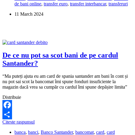
de bani online
,
transfer euro
,
transfer interbancar
,
transferuri
dintr-
un
11 March 2024
cont
Santander
in
alt
cont?
De ce nu pot sa scot bani de pe cardul
Santander?
“Ma puteți ajuta eu am card de spania santander am bani în cont și
nu pot sai scot la bancomat îmi spune fonduri insuficiente la
magazin dacă vrea sa cumpăr cu cardul îmi spune depășire limita”
Distribuie
Facebook
De
Citeste raspunsul
Share
ce
banca
,
banci
,
Banco Santander
,
bancomat
,
card
,
card
nu