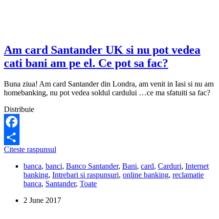
Romania
de
pe
un
card
Santander?
Am card Santander UK si nu pot vedea
cati bani am pe el. Ce pot sa fac?
Buna ziua! Am card Santander din Londra, am venit in Iasi si nu am
homebanking, nu pot vedea soldul cardului …ce ma sfatuiti sa fac?
Distribuie
Facebook
Am
Citeste raspunsul
Share
card
banca
,
banci
,
Banco Santander
,
Bani
,
card
,
Carduri
,
Internet
Santander
banking
,
Intrebari si raspunsuri
,
online banking
,
reclamatie
UK
banca
,
Santander
,
Toate
si
nu
2 June 2017
pot
vedea