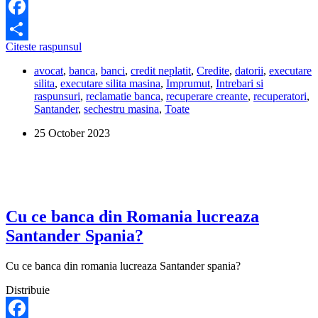
Facebook
Ce
Citeste raspunsul
Share
pot
avocat
,
banca
,
banci
,
credit neplatit
,
Credite
,
datorii
,
executare
sa
silita
,
executare silita masina
,
Imprumut
,
Intrebari si
patesc
raspunsuri
,
reclamatie banca
,
recuperare creante
,
recuperatori
,
daca
Santander
,
sechestru masina
,
Toate
nu
platesc
25 October 2023
creditul
auto
din
Germania?
Cu ce banca din Romania lucreaza
Santander Spania?
Cu ce banca din romania lucreaza Santander spania?
Distribuie