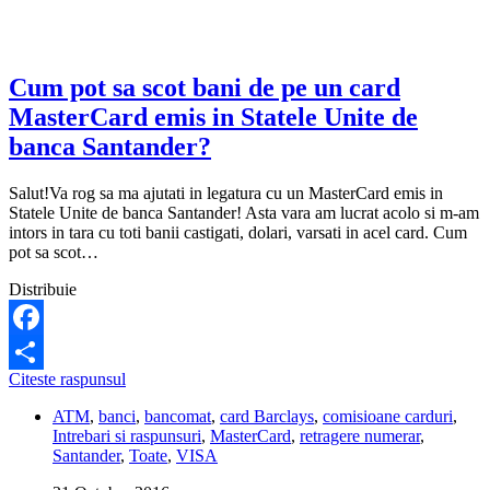
cati
bani
am
pe
el.
Cum pot sa scot bani de pe un card
Ce
MasterCard emis in Statele Unite de
pot
sa
banca Santander?
fac?
Salut!Va rog sa ma ajutati in legatura cu un MasterCard emis in
Statele Unite de banca Santander! Asta vara am lucrat acolo si m-am
intors in tara cu toti banii castigati, dolari, varsati in acel card. Cum
pot sa scot…
Distribuie
Facebook
Cum
Citeste raspunsul
Share
pot
ATM
,
banci
,
bancomat
,
card Barclays
,
comisioane carduri
,
sa
Intrebari si raspunsuri
,
MasterCard
,
retragere numerar
,
scot
Santander
,
Toate
,
VISA
bani
de