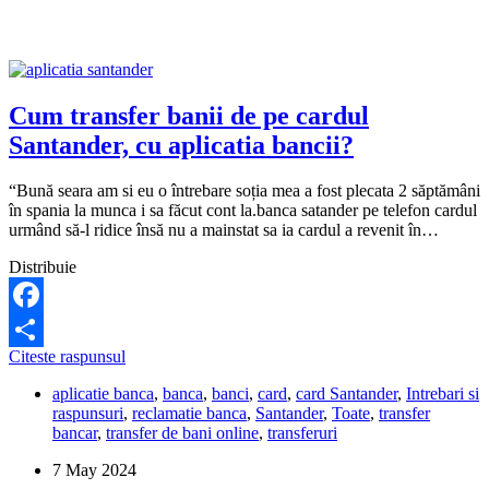
Santander
la
bancomatele
din
România?
Cum transfer banii de pe cardul
Santander, cu aplicatia bancii?
“Bună seara am si eu o întrebare soția mea a fost plecata 2 săptămâni
în spania la munca i sa făcut cont la.banca satander pe telefon cardul
urmând să-l ridice însă nu a mainstat sa ia cardul a revenit în…
Distribuie
Facebook
Cum
Citeste raspunsul
Share
transfer
aplicatie banca
,
banca
,
banci
,
card
,
card Santander
,
Intrebari si
banii
raspunsuri
,
reclamatie banca
,
Santander
,
Toate
,
transfer
de
bancar
,
transfer de bani online
,
transferuri
pe
cardul
7 May 2024
Santander,