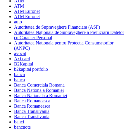
ATM
ATM
ATM Euronet
ATM Euronet
auto
Autoritatea de Supraveghere Financiara (ASF)
Autoritatea Naţională de Supraveghere a Prelucrării Datelor
cu Caracter Personal
Autoritatea Nationala pentru Protectia Consumatorilor
(ANPC)
avocat
Axi card
B2Kapital
b2kapital portfolio
banca
banca
Banca Comerciala Romana
Banca Nationa a Romaniei
Banca Nationala a Romaniei
Banca Romaneasca
Banca Romaneasca
Banca Transilvania
Banca Transilvania
banci
bancnote