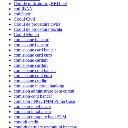
Cod de utilizator myBRD net
cod IBAN
codebitor
Codul Civil
Codul de procedura civila
Codul de procedura fiscala
Codul Muncii
comisioane bancare
comisioane bancare
comisioane card bancar
comisioane card euro
comisioane carduri
comisioane carduri
comisioane cont bancar
comisioane cont euro
comisioane credite
comisioane internet banking
comision administrare cont curent
comision cont bancar
comision FNGCIMM Prima Casa
comision interbancar
comision intrabancar
comision retragere bani ATM
conditii credit
conditii derulare operatiuni bancare