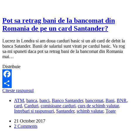
Pot sa retrag bani de la bancomat din
Romania de pe un card Santander?
Lucrez in Londra si am doua carduri basic si un alt card de debit la
banca Satander. Banii de salariul sunt virati pe cardul basic. Va rog
sa-mi spuneti daca pot sa retrag bani de la bancomat din Romania
mai…
Distribuie
Facebook
Pot
Citeste raspunsul
Share
sa
ATM
,
banca
,
banci
,
Banco Santander
,
bancomat
,
Bani
,
BNR
,
retrag
card
,
Carduri
,
comisioane carduri
,
curs de schimb valutar
,
bani
Intrebari si raspunsuri
,
Santander
,
schimb valutar
,
Toate
de
la
21 October 2017
bancomat
2 Comments
din