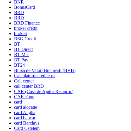
BNR
BonusCard
BRD
BRD
BRD Finance
broker credit
brokeri
BSG Credit
BT
BT Direct
BT Mic
BT Pay
BT24
Bursa de Valori Bucuresti (BVB)
Calculatordecredite.ro
Call center
call center BRD
CAR (Casa de Ajutor Reciproc)
CAR Faur
card
card alocatie
card Anglia
card bancar
card Barclays
Card Cetelem