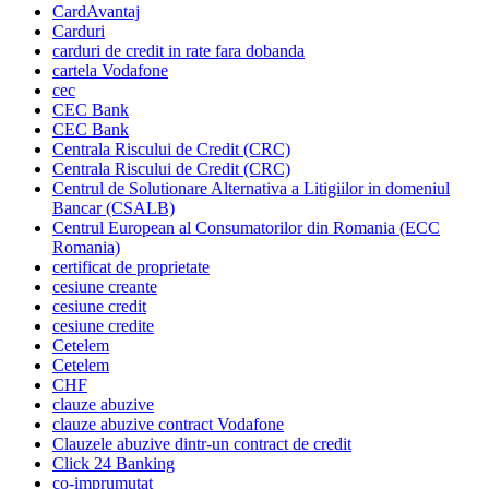
CardAvantaj
Carduri
carduri de credit in rate fara dobanda
cartela Vodafone
cec
CEC Bank
CEC Bank
Centrala Riscului de Credit (CRC)
Centrala Riscului de Credit (CRC)
Centrul de Solutionare Alternativa a Litigiilor in domeniul
Bancar (CSALB)
Centrul European al Consumatorilor din Romania (ECC
Romania)
certificat de proprietate
cesiune creante
cesiune credit
cesiune credite
Cetelem
Cetelem
CHF
clauze abuzive
clauze abuzive contract Vodafone
Clauzele abuzive dintr-un contract de credit
Click 24 Banking
co-imprumutat