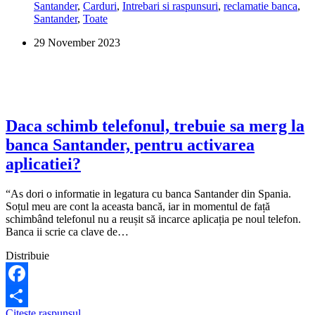
Santander
,
Carduri
,
Intrebari si raspunsuri
,
reclamatie banca
,
pot
Santander
,
Toate
sa
scot
29 November 2023
bani
de
pe
cardul
Santander?
Daca schimb telefonul, trebuie sa merg la
banca Santander, pentru activarea
aplicatiei?
“As dori o informatie in legatura cu banca Santander din Spania.
Soțul meu are cont la aceasta bancă, iar in momentul de față
schimbând telefonul nu a reușit să incarce aplicația pe noul telefon.
Banca ii scrie ca clave de…
Distribuie
Facebook
Daca
Citeste raspunsul