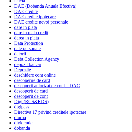
Dacia
DAE (Dobanda Anuala Efectiva)
DAE credite
DAE credite ipotecare
DAE credite nevoi personale
dare in plata
dare in plata credit
darea in plata
Data Protection
date personale
datorii
Debt Collection Agency
depozit bancar
Depozite
deschidere cont online
descoperire de card
descoperit autorizat de cont – DAC
descoperit de card
descoperit de cont
Digi (RCS&RDS)
digipass
Directiva 17 privind creditele ipotecare
diurna
dividende
dobanda