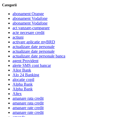
Categorii
abonament Orange
abonament Vodafone
abonament Vodafone
act vanzare-cumparare
acte necesare credit
actiuni
activare aplicatie myBRD
actualizare date personale
actualizare date personale
actualizare date personale banca
agent Provident
alerte SMS cont bancar
Alior Bank
Alo 24 Banking
alocatie copil
Alpha Bank
Alpha Bank
Altex
amanare rata credit
amanare rata credit
amanare rate credit
amanare rate credit