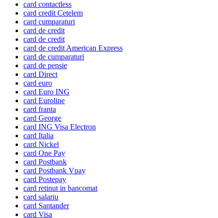
card contactless
card credit Cetelem
card cumparaturi
card de credit
card de credit
card de credit American Express
card de cumparaturi
card de pensie
card Direct
card euro
card Euro ING
card Euroline
card franta
card George
card ING Visa Electron
card Italia
card Nickel
card One Pay
card Postbank
card Postbank Vpay
card Postepay
card retinut in bancomat
card salariu
card Santander
card Visa